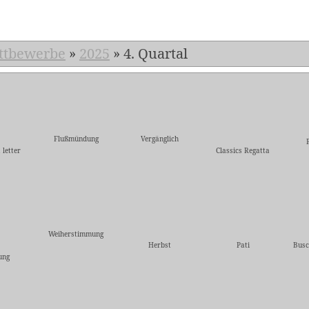
ttbewerbe
»
2025
»
4. Quartal
Flußmündung
Vergänglich
 letter
Classics Regatta
Weiherstimmung
Herbst
Pati
Busc
ung