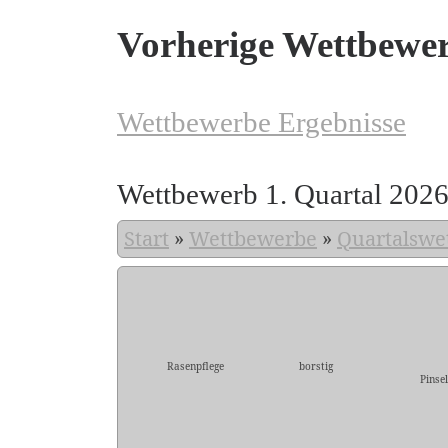
Vorherige Wettbewe
Wettbewerbe Ergebnisse
Wettbewerb 1. Quartal 202
Start
»
Wettbewerbe
»
Quartalswe
Rasenpflege
borstig
Pinse