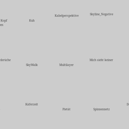
Skyline_Negative
Kabelperspektive
 Kopf
Kuh
ren
hbrüche
Mich sieht keiner
SkyWalk
Multilayer
Käferzeit
D
o
Pietät
Spinnennetz