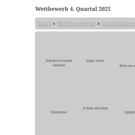
Wettbewerb 4. Quartal 2025
Start
»
Wettbewerbe
»
Quartalswe
Rokoko-Festspiele
magic forest
Ansbach
Write me a
In Reih und Glied
Steintürme
Spiegel