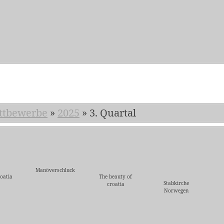
5
ttbewerbe
»
2025
»
3. Quartal
Manöverschluck
oatia
The beauty of
Stabkirche
croatia
Norwegen