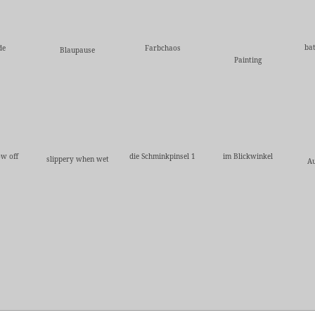
ba
de
Farbchaos
Blaupause
Painting
ow off
die Schminkpinsel 1
im Blickwinkel
slippery when wet
Au