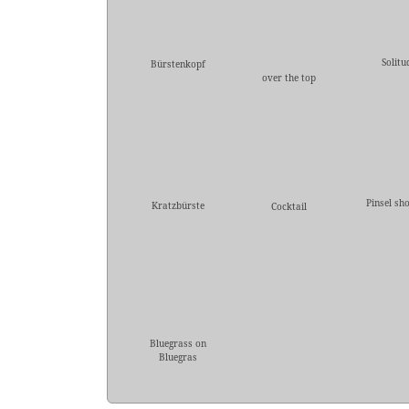
Solitu
Bürstenkopf
over the top
Pinsel sh
Kratzbürste
Cocktail
Bluegrass on
Bluegras