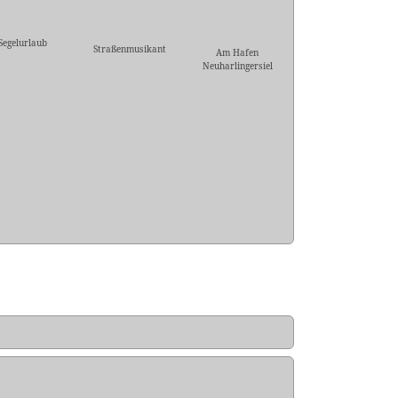
Segelurlaub
Straßenmusikant
Am Hafen
Neuharlingersiel