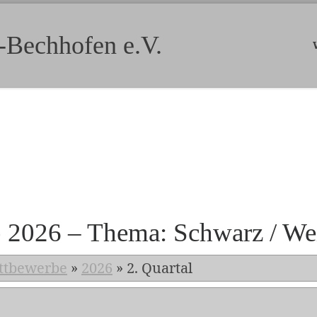
-Bechhofen e.V.
b 2026 – Thema: Schwarz / We
ttbewerbe
»
2026
»
2. Quartal