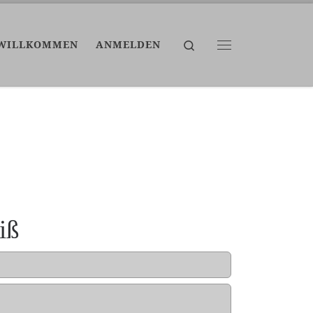
Search
WILLKOMMEN
ANMELDEN
Menü
iß