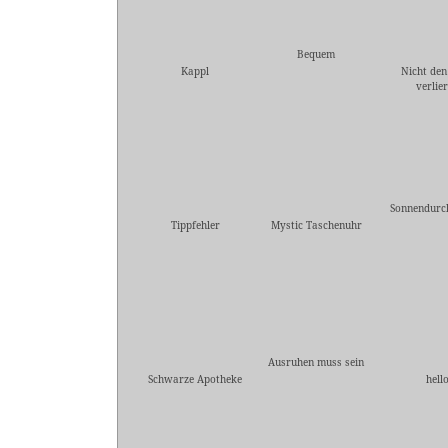
Bequem
Kappl
Nicht den
verlie
Sonnendurc
Tippfehler
Mystic Taschenuhr
Ausruhen muss sein
Schwarze Apotheke
hell