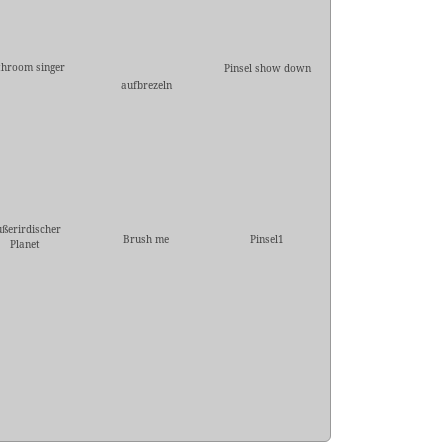
throom singer
Pinsel show down
aufbrezeln
ßerirdischer
Brush me
Pinsel1
Planet