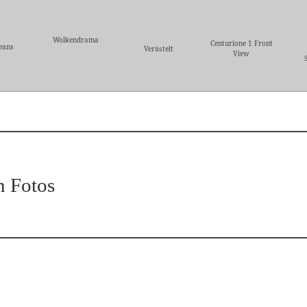
Wolkendrama
Centurione 1 Front
eans
Verästelt
View
n Fotos