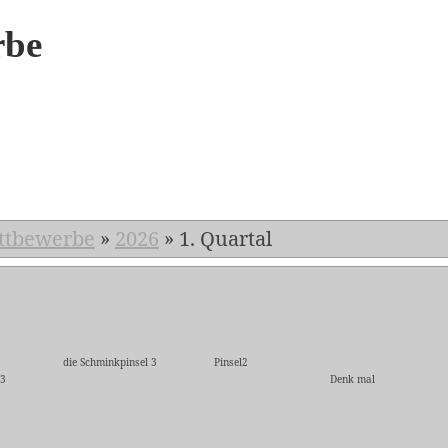
rbe
6
ttbewerbe
»
2026
»
1. Quartal
die Schminkpinsel 3
Pinsel2
l3
Denk mal