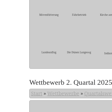
Mövenfütterung
Fährbetrieb
Kirche am
Landeanflug
Die Dünen Langeoog
Indian
Wettbewerb 2. Quartal 202
Start
»
Wettbewerbe
»
Quartalswe