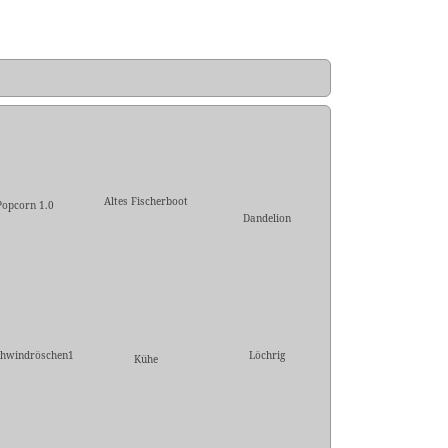
Altes Fischerboot
Popcorn 1.0
Dandelion
hwindröschen1
Löchrig
Kühe