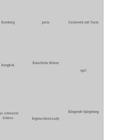
Bamberg
paris
Fachwerk mit Turm
Künstliche Blüten
Bangkok
ups!
Klingende Spiegelung
as schwarze
Schloss
Regenschirm-Lady