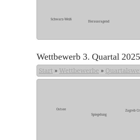
Schwarz-Weiß
Herausragend
Wettbewerb 3. Quartal 202
Start
»
Wettbewerbe
»
Quartalswe
Ostsee
Zagreb Cr
Spiegelung