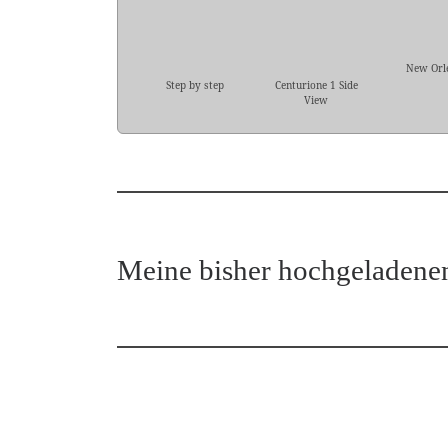
New Orl
Step by step
Centurione 1 Side
View
Meine bisher hochgeladene