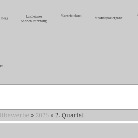
Maerchenland
Lindleinsee
Strandspaziergang
 Berg
Sonnenuntergang
er
5
ttbewerbe
»
2025
»
2. Quartal