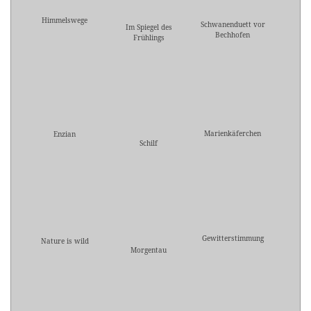
Himmelswege
Schwanenduett vor
Im Spiegel des
Bechhofen
Frühlings
Marienkäferchen
Enzian
Schilf
Gewitterstimmung
Nature is wild
Morgentau