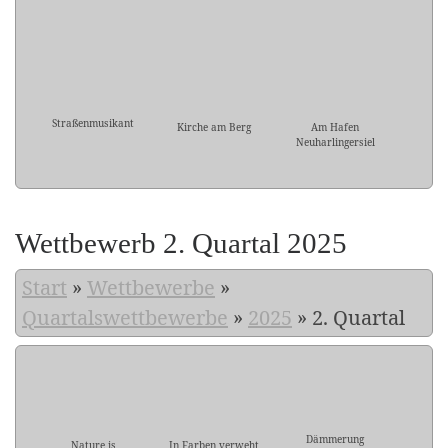
Straßenmusikant
Kirche am Berg
Am Hafen
Neuharlingersiel
Wettbewerb 2. Quartal 2025
Start
»
Wettbewerbe
»
Quartalswettbewerbe
»
2025
»
2. Quartal
Dämmerung
Nature is
In Farben verweht