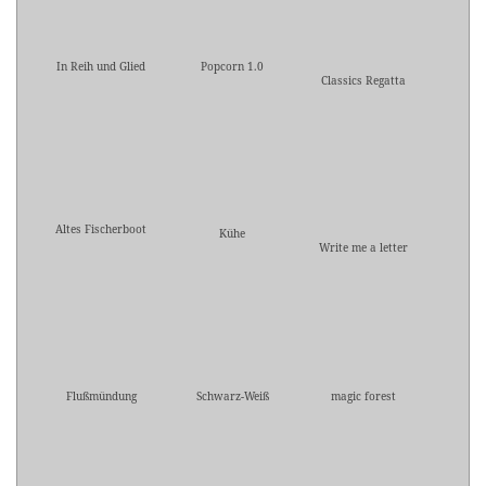
In Reih und Glied
Popcorn 1.0
Classics Regatta
Altes Fischerboot
Kühe
Write me a letter
Flußmündung
Schwarz-Weiß
magic forest