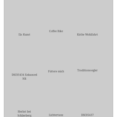
Coffee Bike
Eis Kunst
Käthe Wohlfahrt
Traditionssegler
Füttere mich
DSC05434 Enhanced
NR
Herbst bei
Lichtertanz
DSC05437
Schlierberg