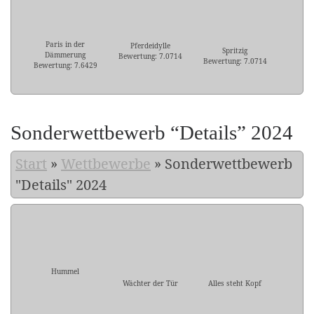
Paris in der
Pferdeidylle
Spritzig
Dämmerung
Bewertung: 7.0714
Bewertung: 7.0714
Bewertung: 7.6429
Sonderwettbewerb “Details” 2024
Start
»
Wettbewerbe
»
Sonderwettbewerb
"Details" 2024
Hummel
Wächter der Tür
Alles steht Kopf