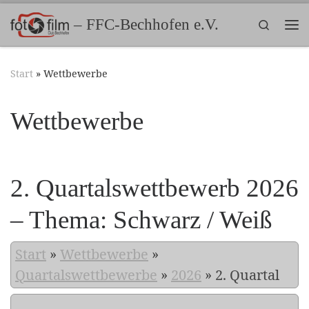
Zum Inhalt springen
– FFC-Bechhofen e.V.
Search
Me
Start
»
Wettbewerbe
Wettbewerbe
2. Quartalswettbewerb 2026
– Thema: Schwarz / Weiß
Start
»
Wettbewerbe
»
Quartalswettbewerbe
»
2026
»
2. Quartal