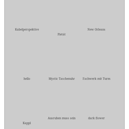
Kabelperspektive
New Orleans
Pietät
hello
Mystic Taschenuhr
Fachwerk mit Turm
Ausruhen muss sein
dark flower
Kappl