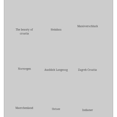
Manöverschluck
The beauty of
Steinbau
croatia
Norwegen
Ausblick Langeoog
Zagreb Croatia
Maerchenland
Ostsee
Indianer