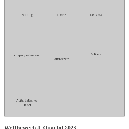
Painting
Pinsel3
Denk mal
Solitude
slippery when wet
aufbrezeln
Außerirdischer
Planet
Wettbewerb 4. Quartal 2025