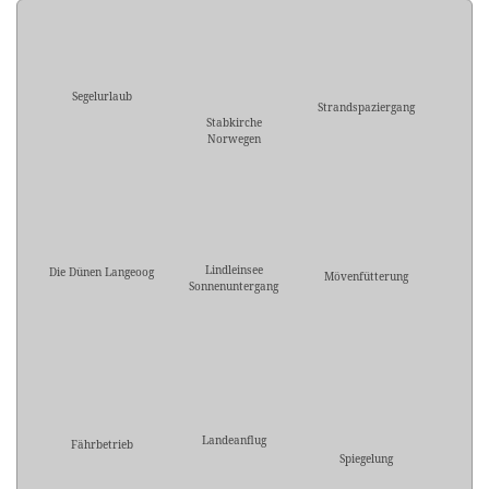
Segelurlaub
Strandspaziergang
Stabkirche
Norwegen
Lindleinsee
Die Dünen Langeoog
Mövenfütterung
Sonnenuntergang
Landeanflug
Fährbetrieb
Spiegelung