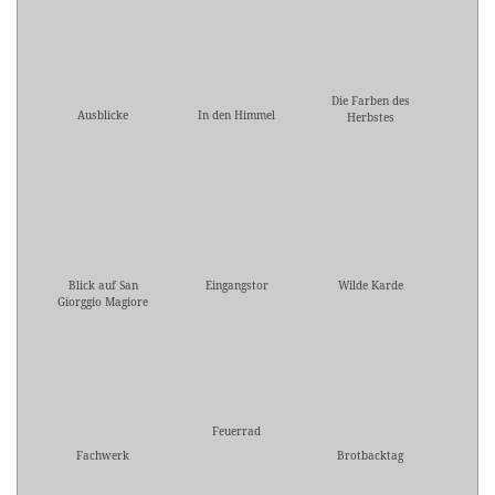
Die Farben des
Ausblicke
In den Himmel
Herbstes
Blick auf San
Eingangstor
Wilde Karde
Giorggio Magiore
Feuerrad
Fachwerk
Brotbacktag