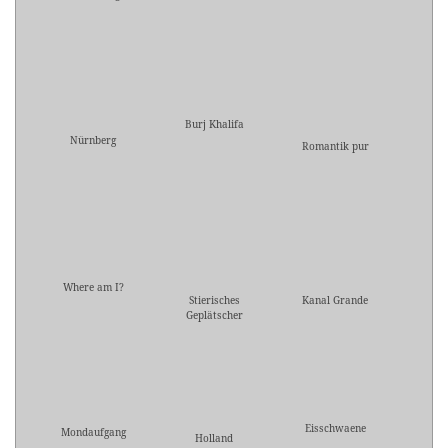
Burj Khalifa
Nürnberg
Romantik pur
Where am I?
Stierisches
Kanal Grande
Geplätscher
Eisschwaene
Mondaufgang
Holland