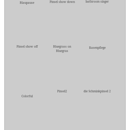
bathroom singer
Pinsel show down
Blaupause
Pinsel show off
Bluegrass on
Rasenpflege
Bluegras
Pinsel2
die Schminkpinsel 2
Colorful