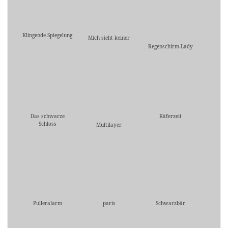
Klingende Spiegelung
Mich sieht keiner
Regenschirm-Lady
Das schwarze
Käferzeit
Schloss
Multilayer
Pulleralarm
paris
Schwarzbär