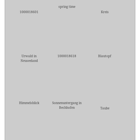
spring time
1000018601
Kreis
Urwald in
1000018618
Blautopf
Neuseeland
Himmelsblick
Sonnenuntergang in
Bechhofen
Taube