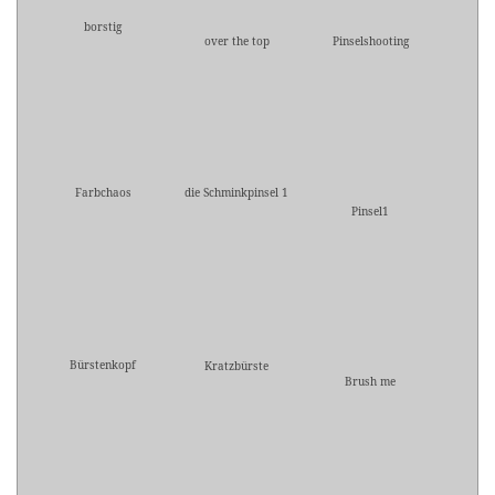
borstig
over the top
Pinselshooting
Farbchaos
die Schminkpinsel 1
Pinsel1
Bürstenkopf
Kratzbürste
Brush me