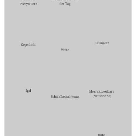
everywhere
der Tag
Baumnetz
Gegenlicht
Weite
Igel
Moerakiboulders
(Neuseeland)
Schwalbenschwanz
Ruhe