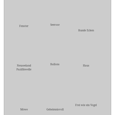
Seerose
Fenster
Runde Ecken
Ballons
Neuseeland
Haus
Pazifikwelle
Frei wie ein Vogel
Möwe
Geheimnisvoll