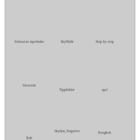
Schwarze Apotheke
SkyWalk
Step by step
Verästelt
Tippfehler
ups!
Skyline_Negative
Bangkok
Kuh