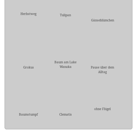
Herbstweg
Tulipan
Gänseblümchen
Baum am Lake
Wanaka
Grokus
Pause über dem
Alltag
ohne Flügel
Baumstumpf
Clematis