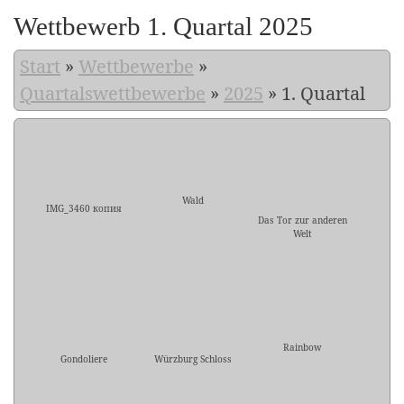
Wettbewerb 1. Quartal 2025
Start
»
Wettbewerbe
»
Quartalswettbewerbe
»
2025
»
1. Quartal
Wald
IMG_3460 копия
Das Tor zur anderen
Welt
Rainbow
Gondoliere
Würzburg Schloss