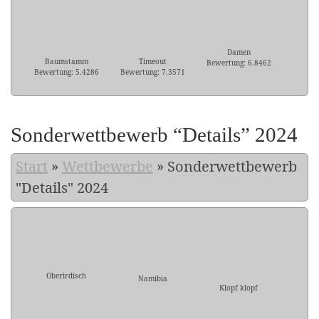
Damen
Baumstamm
Timeout
Bewertung: 6.8462
Bewertung: 5.4286
Bewertung: 7.3571
Sonderwettbewerb “Details” 2024
Start
»
Wettbewerbe
»
Sonderwettbewerb
"Details" 2024
Oberirdisch
Namibia
Klopf klopf