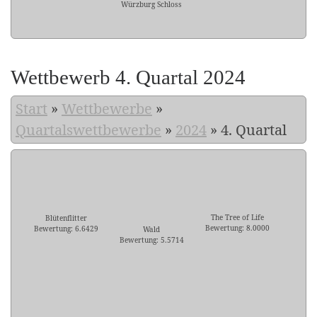
Würzburg Schloss
Wettbewerb 4. Quartal 2024
Start
»
Wettbewerbe
»
Quartalswettbewerbe
»
2024
»
4. Quartal
The Tree of Life
Blütenflitter
Bewertung: 8.0000
Bewertung: 6.6429
Wald
Bewertung: 5.5714