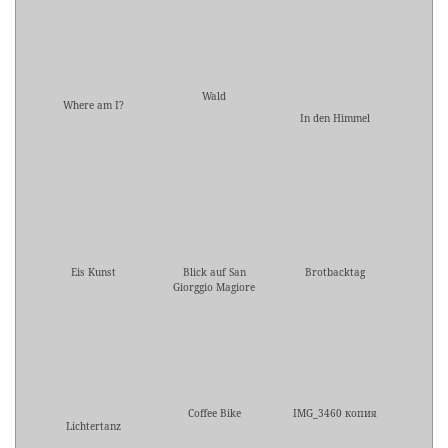
Wald
Where am I?
In den Himmel
Eis Kunst
Blick auf San
Brotbacktag
Giorggio Magiore
Coffee Bike
IMG_3460 копия
Lichtertanz