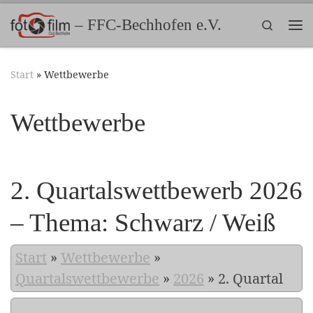
Zum Inhalt springen
– FFC-Bechhofen e.V.
Search
Me
Start
»
Wettbewerbe
Wettbewerbe
2. Quartalswettbewerb 2026
– Thema: Schwarz / Weiß
Start
»
Wettbewerbe
»
Quartalswettbewerbe
»
2026
»
2. Quartal