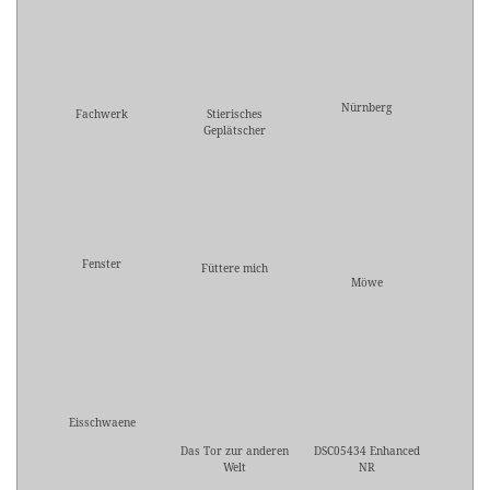
Nürnberg
Fachwerk
Stierisches
Geplätscher
Fenster
Füttere mich
Möwe
Eisschwaene
Das Tor zur anderen
DSC05434 Enhanced
Welt
NR