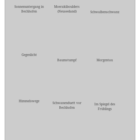
Sonnenuntergang in
Moerakiboulders
Bechhofen
(Neuseeland)
Schwalbenschwanz
Gegenlicht
Baumstumpf
Morgentau
Himmelswege
Schwanenduett vor
Im Spiegel des
Bechhofen
Frühlings