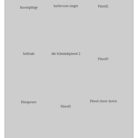
bathroom singer
Pinsel2
Rasenpflege
Solitude
die Schminkpinsel 2
Pinsel3
Pinsel show down
Blaupause
Pinsel1