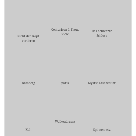
Centurione 1 Front
Das schwarze
View
Schloss
Nicht den Kopf
verlieren
Bamberg
paris
Mystic Taschenuhr
Wolkendrama
Kuh
Spinnennetz