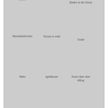
Kinder in der Natur
Marienkäferchen
Nature is wild
Taube
Weite
Apfelbaum
Pause über dem
Alltag