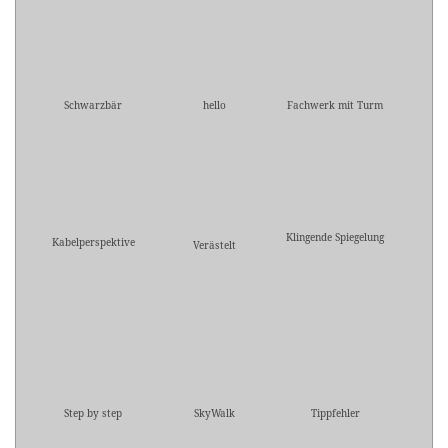
Schwarzbär
hello
Fachwerk mit Turm
Klingende Spiegelung
Kabelperspektive
Verästelt
Step by step
SkyWalk
Tippfehler