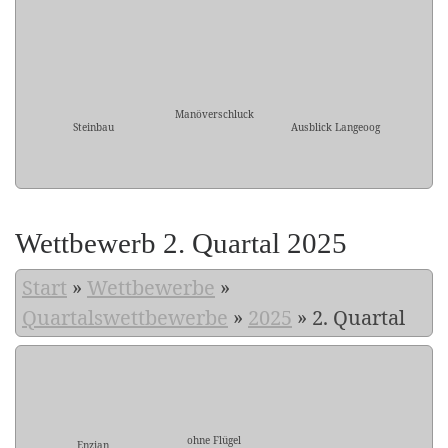
Manöverschluck
Steinbau
Ausblick Langeoog
Wettbewerb 2. Quartal 2025
Start
»
Wettbewerbe
»
Quartalswettbewerbe
»
2025
»
2. Quartal
ohne Flügel
Enzian