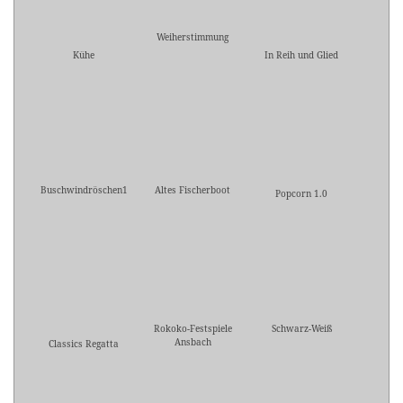
Weiherstimmung
Kühe
In Reih und Glied
Buschwindröschen1
Altes Fischerboot
Popcorn 1.0
Rokoko-Festspiele
Schwarz-Weiß
Ansbach
Classics Regatta