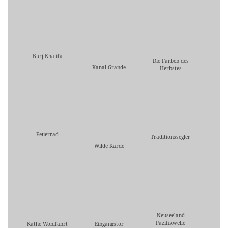
Burj Khalifa
Die Farben des
Kanal Grande
Herbstes
Feuerrad
Traditionssegler
Wilde Karde
Neuseeland
Pazifikwelle
Käthe Wohlfahrt
Eingangstor