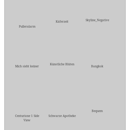
Skyline_Negative
Käferzeit
Pulleralarm
Künstliche Blüten
Mich sieht keiner
Bangkok
Bequem
Centurione 1 Side
Schwarze Apotheke
View