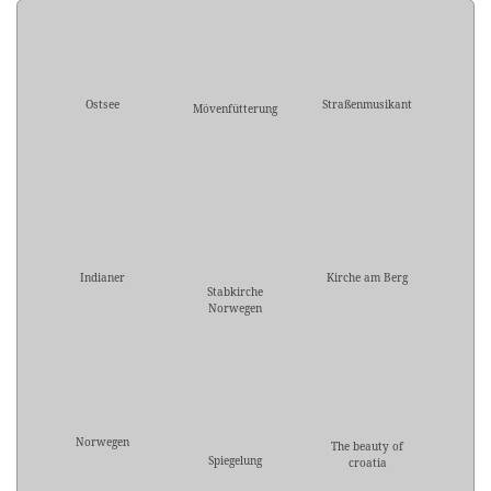
Ostsee
Straßenmusikant
Mövenfütterung
Indianer
Kirche am Berg
Stabkirche
Norwegen
Norwegen
The beauty of
Spiegelung
croatia