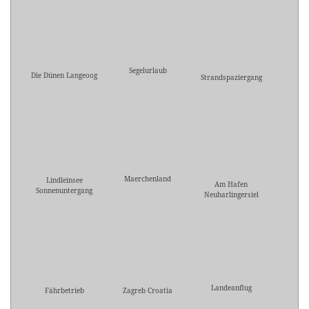
Segelurlaub
Die Dünen Langeoog
Strandspaziergang
Maerchenland
Lindleinsee
Am Hafen
Sonnenuntergang
Neuharlingersiel
Landeanflug
Fährbetrieb
Zagreb Croatia