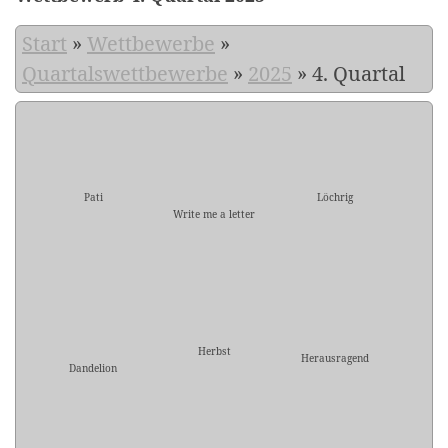
Start
»
Wettbewerbe
»
Quartalswettbewerbe
»
2025
»
4. Quartal
Pati
Löchrig
Write me a letter
Herbst
Herausragend
Dandelion