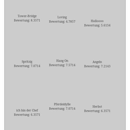
Tower-Bridge
Loving
Bewertung: 8.3571
Halloooo
Bewertung: 4.7857
Bewertung: 5.6154
Hang On
Spritzig
Angeln
Bewertung: 7.5714
Bewertung: 7.0714
Bewertung: 7.2143
Pferdeidylle
Herbst
Bewertung: 7.0714
ich bin der Chef
Bewertung: 6.3571
Bewertung: 6.3571