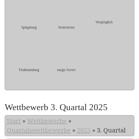
Vergänglich
Spiegelung
Steintürme
Flußmündung
magic forest
Wettbewerb 3. Quartal 2025
Start
»
Wettbewerbe
»
Quartalswettbewerbe
»
2025
»
3. Quartal