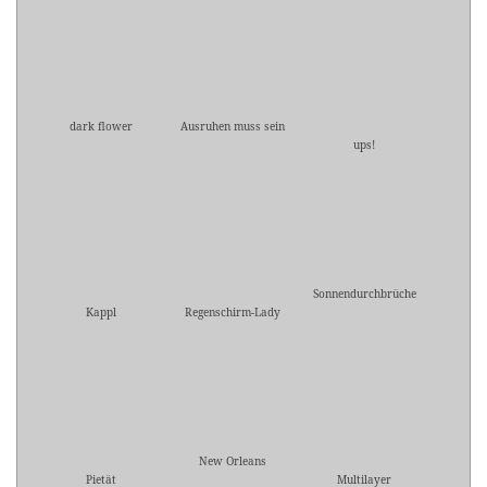
dark flower
Ausruhen muss sein
ups!
Sonnendurchbrüche
Kappl
Regenschirm-Lady
New Orleans
Pietät
Multilayer