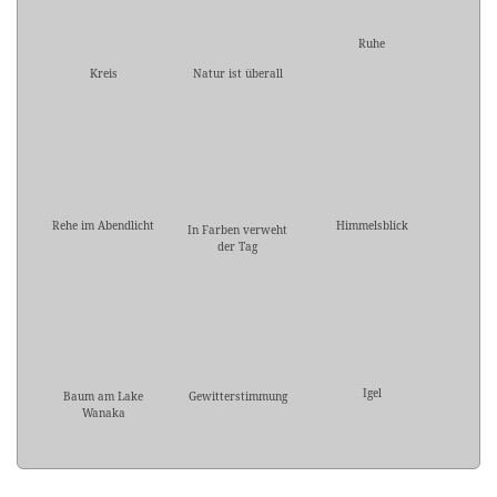
Ruhe
Kreis
Natur ist überall
Rehe im Abendlicht
Himmelsblick
In Farben verweht
der Tag
Igel
Baum am Lake
Gewitterstimmung
Wanaka