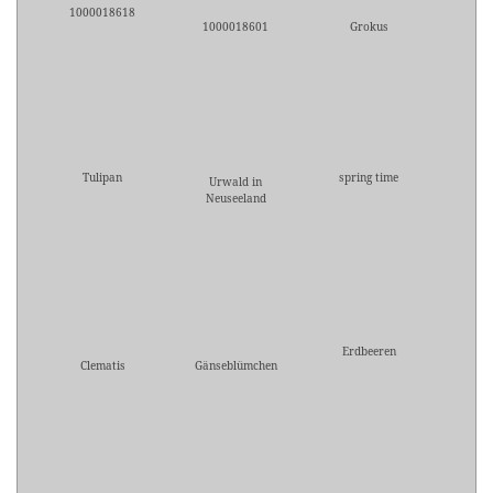
1000018618
1000018601
Grokus
Tulipan
spring time
Urwald in
Neuseeland
Erdbeeren
Clematis
Gänseblümchen