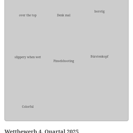
borstig
over the top
Denk mal
Bürstenkopf
slippery when wet
Pinselshooting
Colorful
Wettbewerb 4. Quartal 2025