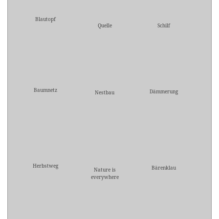
Blautopf
Quelle
Schilf
Baumnetz
Dämmerung
Nestbau
Herbstweg
Bärenklau
Nature is
everywhere