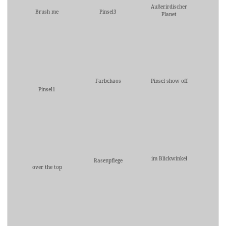
Außerirdischer
Brush me
Pinsel3
Planet
Farbchaos
Pinsel show off
Pinsel1
im Blickwinkel
Rasenpflege
over the top