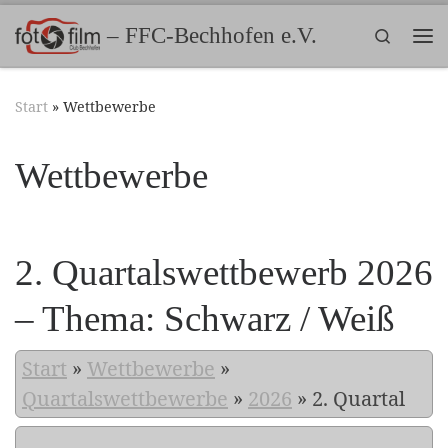
Zum Inhalt springen
– FFC-Bechhofen e.V.
Search
Me
Start
»
Wettbewerbe
Wettbewerbe
2. Quartalswettbewerb 2026
– Thema: Schwarz / Weiß
Start
»
Wettbewerbe
»
Quartalswettbewerbe
»
2026
»
2. Quartal