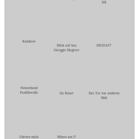
NR
Rainbow
Blick auf San
DSC05437
Giorggio Magiore
Neuseeland
Pazifikwelle
Eis Kunst
Das Tor zur anderen
Welt
Füttere mich
Where am I?