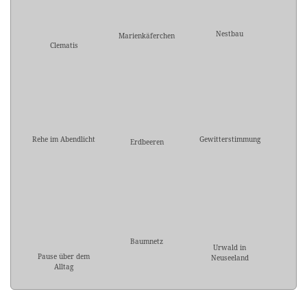
Nestbau
Marienkäferchen
Clematis
Rehe im Abendlicht
Gewitterstimmung
Erdbeeren
Baumnetz
Urwald in
Pause über dem
Neuseeland
Alltag