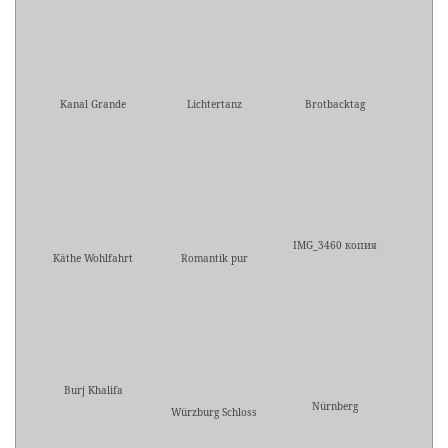
Kanal Grande
Lichtertanz
Brotbacktag
IMG_3460 копия
Käthe Wohlfahrt
Romantik pur
Burj Khalifa
Nürnberg
Würzburg Schloss