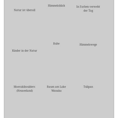
Himmelsblick
In Farben verweht
Natur ist überall
der Tag
Ruhe
Himmelswege
Kinder in der Natur
Moerakiboulders
Baum am Lake
Tulipan
(Neuseeland)
Wanaka