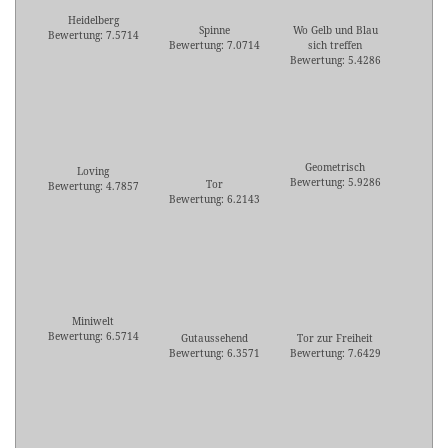
Heidelberg
Spinne
Wo Gelb und Blau
Bewertung: 7.5714
Bewertung: 7.0714
sich treffen
Bewertung: 5.4286
Geometrisch
Loving
Bewertung: 5.9286
Tor
Bewertung: 4.7857
Bewertung: 6.2143
Miniwelt
Bewertung: 6.5714
Gutaussehend
Tor zur Freiheit
Bewertung: 6.3571
Bewertung: 7.6429