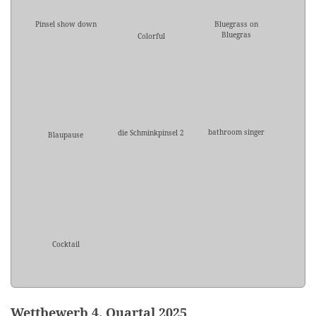
Pinsel show down
Bluegrass on
Bluegras
Colorful
bathroom singer
die Schminkpinsel 2
Blaupause
Cocktail
Wettbewerb 4. Quartal 2025