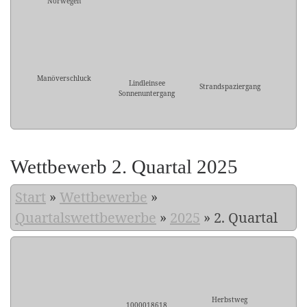
Norwegen
Manöverschluck
Lindleinsee
Strandspaziergang
Sonnenuntergang
Wettbewerb 2. Quartal 2025
Start
»
Wettbewerbe
»
Quartalswettbewerbe
»
2025
»
2. Quartal
Herbstweg
1000018618