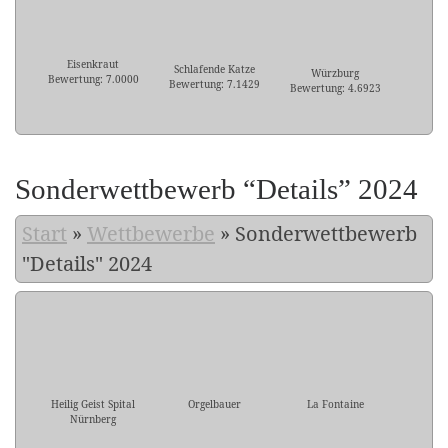
Eisenkraut
Schlafende Katze
Würzburg
Bewertung: 7.0000
Bewertung: 7.1429
Bewertung: 4.6923
Sonderwettbewerb “Details” 2024
Start
»
Wettbewerbe
»
Sonderwettbewerb
"Details" 2024
Heilig Geist Spital
Orgelbauer
La Fontaine
Nürnberg