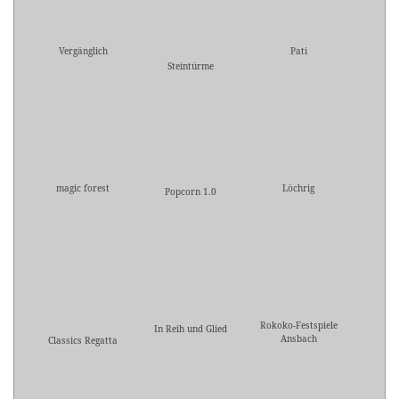
Vergänglich
Pati
Steintürme
magic forest
Löchrig
Popcorn 1.0
Rokoko-Festspiele
In Reih und Glied
Ansbach
Classics Regatta