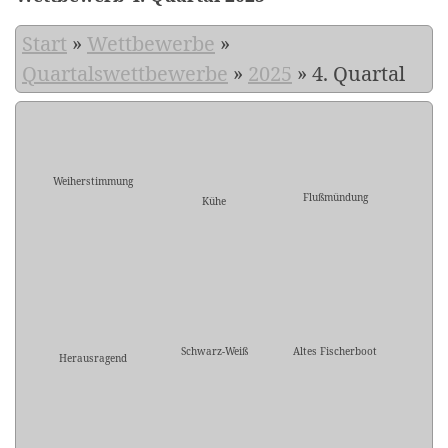
Start
»
Wettbewerbe
»
Quartalswettbewerbe
»
2025
»
4. Quartal
Weiherstimmung
Flußmündung
Kühe
Schwarz-Weiß
Altes Fischerboot
Herausragend