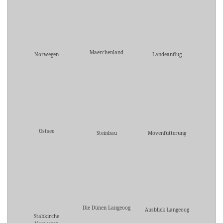
Maerchenland
Norwegen
Landeanflug
Ostsee
Steinbau
Mövenfütterung
Die Dünen Langeoog
Ausblick Langeoog
Stabkirche