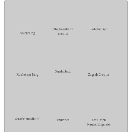
The beauty of
Fährbetrieb
Spiegelung
croatia
Segelurlaub
Kirche am Berg
Zagreb Croatia
Straßenmusikant
Indianer
Am Hafen
Neuharlingersiel