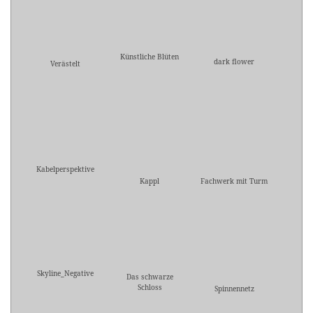
Künstliche Blüten
dark flower
Verästelt
Kabelperspektive
Kappl
Fachwerk mit Turm
Skyline_Negative
Das schwarze
Schloss
Spinnennetz