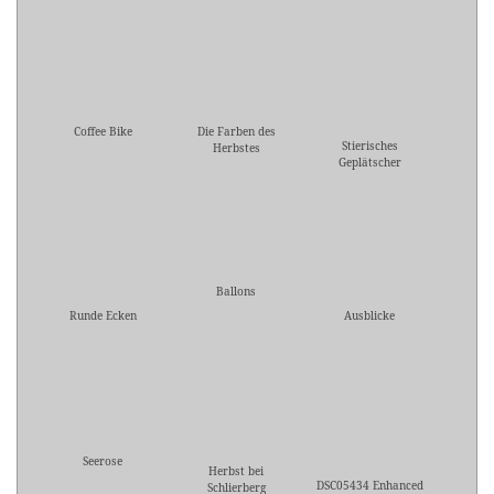
Coffee Bike
Die Farben des
Stierisches
Herbstes
Geplätscher
Ballons
Runde Ecken
Ausblicke
Seerose
Herbst bei
DSC05434 Enhanced
Schlierberg