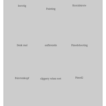
Kratzbürste
borstig
Painting
Denk mal
aufbrezeln
Pinselshooting
Pinsel2
Bürstenkopf
slippery when wet