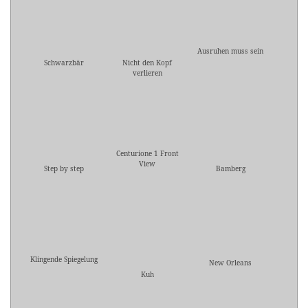
Ausruhen muss sein
Schwarzbär
Nicht den Kopf
verlieren
Centurione 1 Front
View
Step by step
Bamberg
Klingende Spiegelung
New Orleans
Kuh