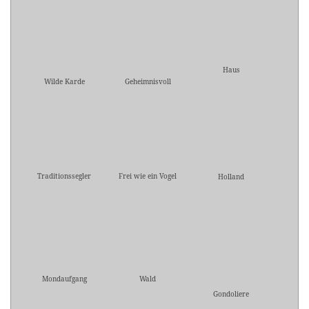
Haus
Wilde Karde
Geheimnisvoll
Traditionssegler
Frei wie ein Vogel
Holland
Mondaufgang
Wald
Gondoliere