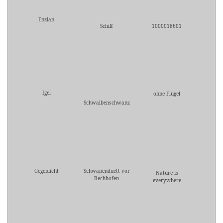
Enzian
Schilf
1000018601
Igel
ohne Flügel
Schwalbenschwanz
Gegenlicht
Schwanenduett vor
Nature is
Bechhofen
everywhere