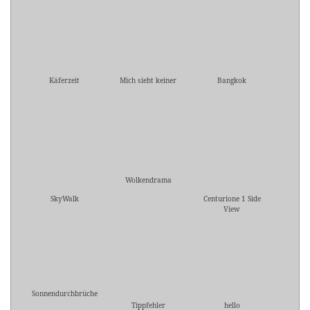
Käferzeit
Mich sieht keiner
Bangkok
Wolkendrama
SkyWalk
Centurione 1 Side
View
Sonnendurchbrüche
Tippfehler
hello