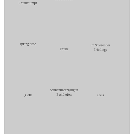
Baumstumpf
spring time
Im Spiegel des
Taube
Frühlings
Sonnenuntergang in
Bechhofen
Quelle
Kreis