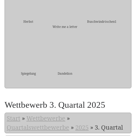
Herbst
Buschwindröschen1
Write me a letter
Spiegelung
Dandelion
Wettbewerb 3. Quartal 2025
Start
»
Wettbewerbe
»
Quartalswettbewerbe
»
2025
»
3. Quartal