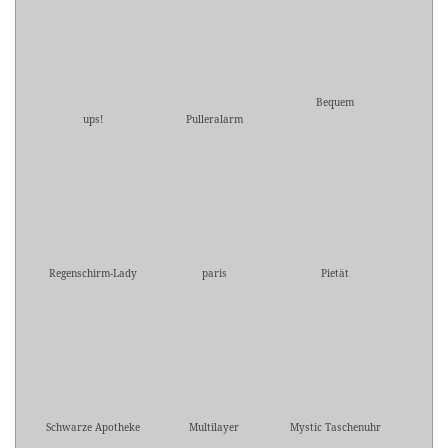
Bequem
ups!
Pulleralarm
Regenschirm-Lady
paris
Pietät
Schwarze Apotheke
Multilayer
Mystic Taschenuhr