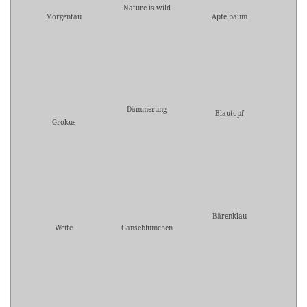
Nature is wild
Morgentau
Apfelbaum
Dämmerung
Blautopf
Grokus
Bärenklau
Weite
Gänseblümchen