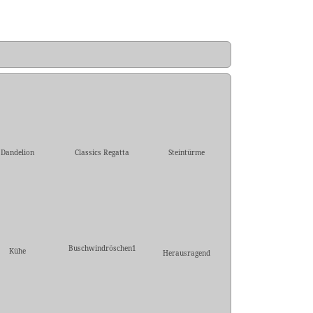
Dandelion
Classics Regatta
Steintürme
Buschwindröschen1
Kühe
Herausragend