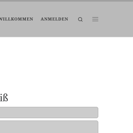
Search
WILLKOMMEN
ANMELDEN
Menü
iß