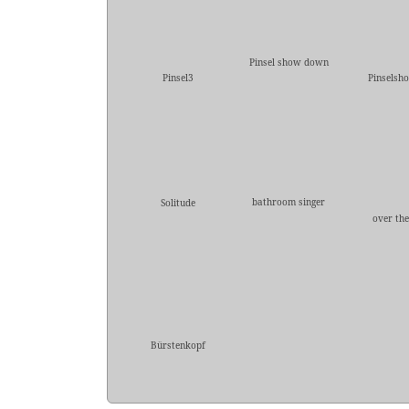
Pinsel show down
Pinsel3
Pinselsho
bathroom singer
Solitude
over the
Bürstenkopf