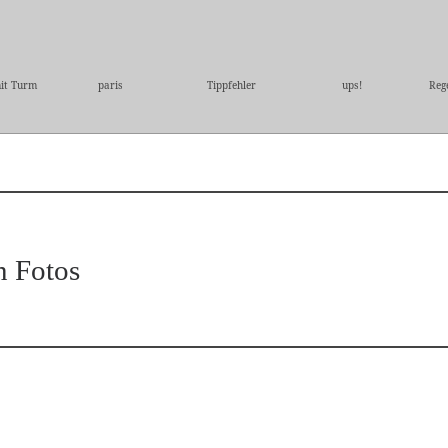
it Turm
paris
Tippfehler
ups!
Reg
n Fotos