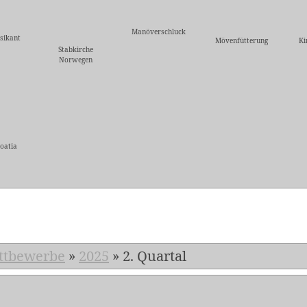
Manöverschluck
sikant
Mövenfütterung
Ki
Stabkirche
Norwegen
oatia
5
ttbewerbe
»
2025
»
2. Quartal