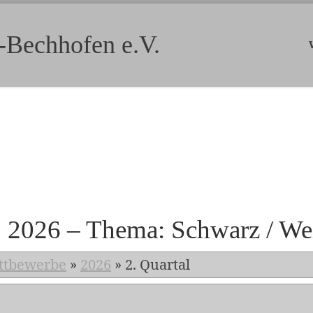
-Bechhofen e.V.
b 2026 – Thema: Schwarz / We
ttbewerbe
»
2026
»
2. Quartal