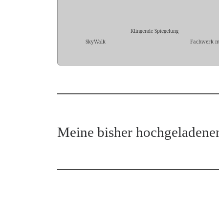
Klingende Spiegelung
SkyWalk
Fachwerk m
Meine bisher hochgeladene