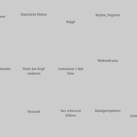
Künstliche Blüten
Skyline_Negative
ower
Kappl
Wolkendrama
chenuhr
Nicht den Kopf
Centurione 1 Side
verlieren
View
Das schwarze
Kabelperspektive
Verästelt
Schloss
Sch