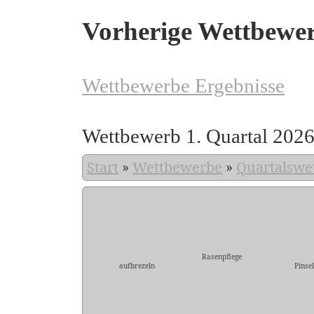
Vorherige Wettbewe
Wettbewerbe Ergebnisse
Wettbewerb 1. Quartal 202
Start
»
Wettbewerbe
»
Quartalswe
Rasenpflege
aufbrezeln
Pinse