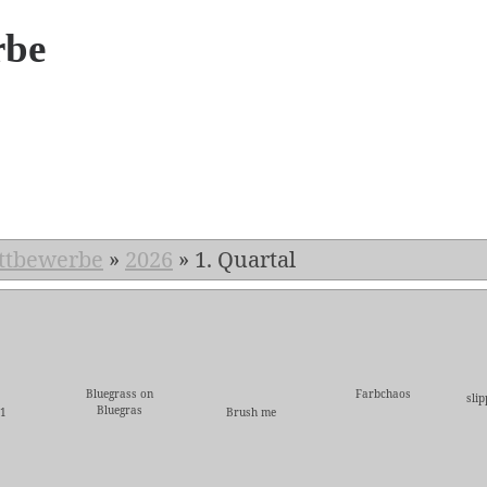
rbe
6
ttbewerbe
»
2026
»
1. Quartal
Bluegrass on
Farbchaos
sli
Bluegras
l1
Brush me