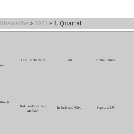
ttbewerbe
»
2025
»
4. Quartal
Altes Fischerboot
Pati
Flußmündung
ung
immung
Rokoko-Festspiele
In Reih und Glied
Popcorn 1.0
Ansbach