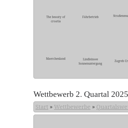
Straßenmu
The beauty of
Fährbetrieb
croatia
Maerchenland
Lindleinsee
Zagreb Cr
Sonnenuntergang
Wettbewerb 2. Quartal 202
Start
»
Wettbewerbe
»
Quartalswe