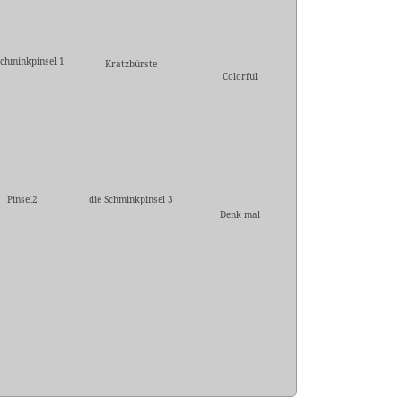
Schminkpinsel 1
Kratzbürste
Colorful
Pinsel2
die Schminkpinsel 3
Denk mal