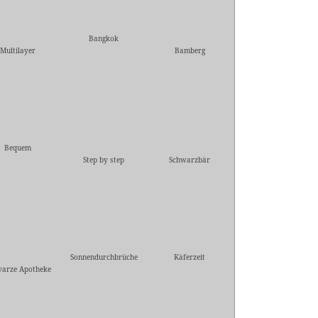
Bangkok
Multilayer
Bamberg
Bequem
Step by step
Schwarzbär
Sonnendurchbrüche
Käferzeit
warze Apotheke