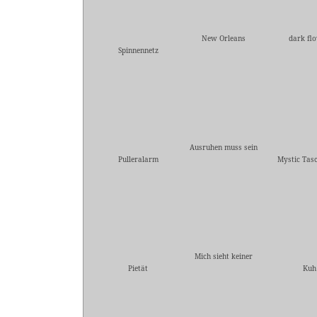
New Orleans
dark fl
Spinnennetz
Ausruhen muss sein
Pulleralarm
Mystic Tas
Mich sieht keiner
Pietät
Kuh