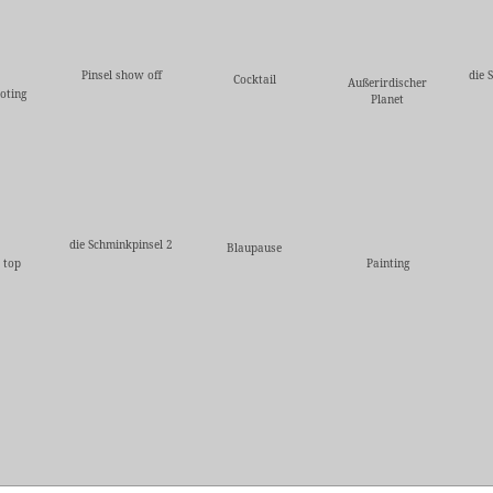
Pinsel show off
die 
Cocktail
Außerirdischer
oting
Planet
die Schminkpinsel 2
Blaupause
 top
Painting