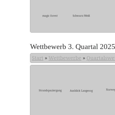
magic forest
Schwarz-Weiß
Wettbewerb 3. Quartal 202
Start
»
Wettbewerbe
»
Quartalswe
Norwe
Strandspaziergang
Ausblick Langeoog