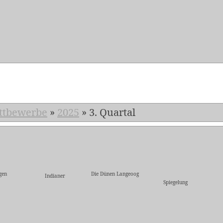
5
ttbewerbe
»
2025
»
3. Quartal
gen
Die Dünen Langeoog
Indianer
Spiegelung