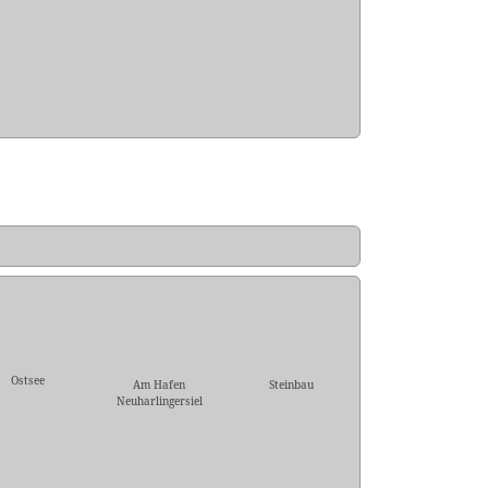
Ostsee
Am Hafen
Steinbau
Neuharlingersiel