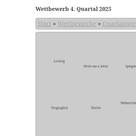
Wettbewerb 4. Quartal 2025
Start
»
Wettbewerbe
»
Quartalswe
Löchrig
Write me a letter
Spiegel
Weiherst
Vergänglich
Herbst