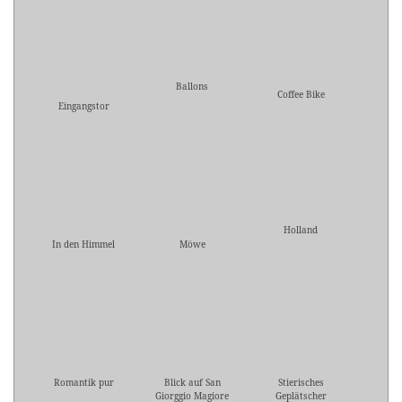
Ballons
Coffee Bike
Eingangstor
Holland
In den Himmel
Möwe
Romantik pur
Blick auf San
Stierisches
Giorggio Magiore
Geplätscher