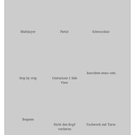
Multilayer
Pietät
Schwarzbär
Ausruhen muss sein
Step by step
Centurione 1 Side
View
Bequem
Nicht den Kopf
Fachwerk mit Turm
verlieren