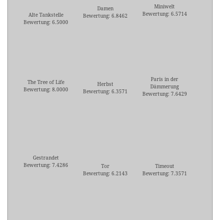
Miniwelt
Damen
Bewertung: 6.5714
Alte Tankstelle
Bewertung: 6.8462
Bewertung: 6.5000
Paris in der
The Tree of Life
Herbst
Dämmerung
Bewertung: 8.0000
Bewertung: 6.3571
Bewertung: 7.6429
Gestrandet
Bewertung: 7.4286
Tor
Timeout
Bewertung: 6.2143
Bewertung: 7.3571