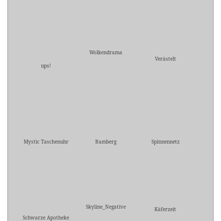
Wolkendrama
Verästelt
ups!
Mystic Taschenuhr
Bamberg
Spinnennetz
Skyline_Negative
Käferzeit
Schwarze Apotheke