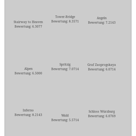
Tower-Bridge
Angeln
Bewertung: 8.3571
Stairway to Heaven
Bewertung: 7.2143
Bewertung: 6.3077
Spritzig
Graf Zaoprogskaya
Alpen
Bewertung: 7.0714
Bewertung: 6.0714
Bewertung: 6.5000
Inferno
Schloss Würzburg
Bewertung: 8.2143
Wald
Bewertung: 6.0769
Bewertung: 5.5714