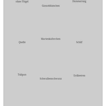
Dämmerung
ohne Flügel
Gänseblümchen
Marienkäferchen
Quelle
Schilf
Tulipan
Erdbeeren
Schwalbenschwanz