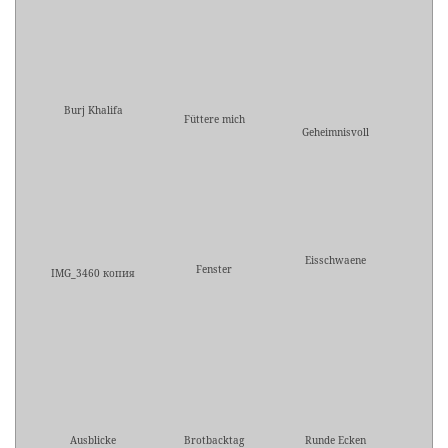
Burj Khalifa
Füttere mich
Geheimnisvoll
Eisschwaene
Fenster
IMG_3460 копия
Ausblicke
Brotbacktag
Runde Ecken