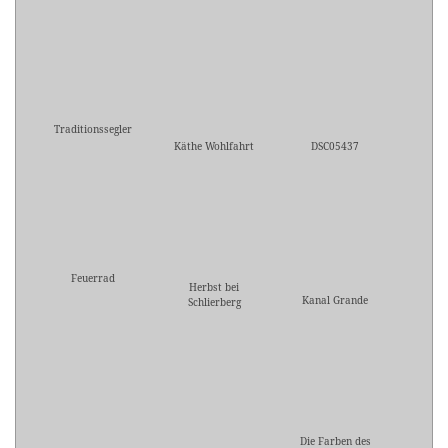
Traditionssegler
Käthe Wohlfahrt
DSC05437
Feuerrad
Herbst bei
Kanal Grande
Schlierberg
Die Farben des