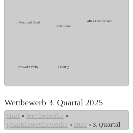
Altes Fischerboot
In Reih und Glied
Steintürme
Schwarz-Weiß
Löchrig
Wettbewerb 3. Quartal 2025
Start
»
Wettbewerbe
»
Quartalswettbewerbe
»
2025
»
3. Quartal