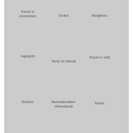
Nature is
Grokus
Morgentau
everywhere
Gegenlicht
Nature is wild
Natur ist überall
Nestbau
Moerakiboulders
Enzian
(Neuseeland)