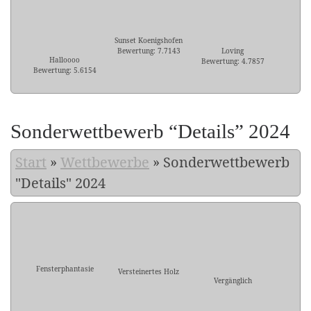
Sunset Koenigshofen
Bewertung: 7.7143
Loving
Halloooo
Bewertung: 4.7857
Bewertung: 5.6154
Sonderwettbewerb “Details” 2024
Start
»
Wettbewerbe
»
Sonderwettbewerb
"Details" 2024
Fensterphantasie
Versteinertes Holz
Vergänglich