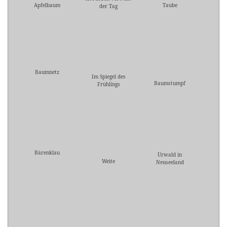
Apfelbaum
Taube
der Tag
Baumnetz
Im Spiegel des
Baumstumpf
Frühlings
Bärenklau
Urwald in
Weite
Neuseeland