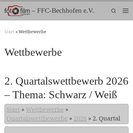
Zum Inhalt springen
– FFC-Bechhofen e.V.
Search
Me
Start
»
Wettbewerbe
Wettbewerbe
2. Quartalswettbewerb 2026
– Thema: Schwarz / Weiß
Start
»
Wettbewerbe
»
Quartalswettbewerbe
»
2026
»
2. Quartal