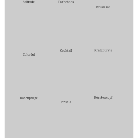
Solitude
Farbchaos
Brush me
Kratzbürste
Cocktail
Colorful
Bürstenkopf
Rasenpflege
Pinsel3