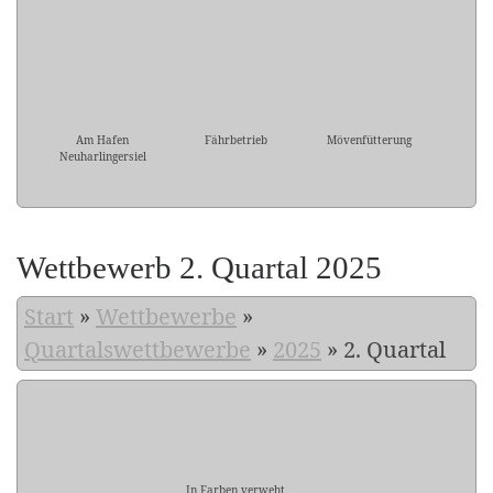
Am Hafen
Fährbetrieb
Mövenfütterung
Neuharlingersiel
Wettbewerb 2. Quartal 2025
Start
»
Wettbewerbe
»
Quartalswettbewerbe
»
2025
»
2. Quartal
In Farben verweht