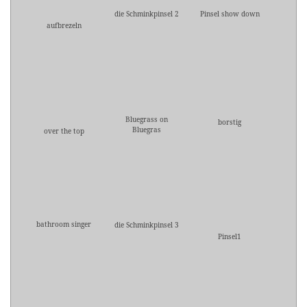
die Schminkpinsel 2
Pinsel show down
aufbrezeln
Bluegrass on
borstig
Bluegras
over the top
bathroom singer
die Schminkpinsel 3
Pinsel1