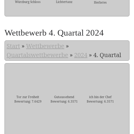
Würzburg Schloss
Lichtertanz
Herbstes
Wettbewerb 4. Quartal 2024
Start
»
Wettbewerbe
»
Quartalswettbewerbe
»
2024
»
4. Quartal
Tor zur Freiheit
Gutaussehend
ich bin der Chef
Bewertung: 7.6429
Bewertung: 6.3571
Bewertung: 6.3571