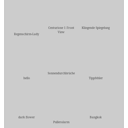
Centurione 1 Front
Klingende Spiegelung
View
Regenschirm-Lady
Sonnendurchbrüche
hello
Tippfehler
dark flower
Bangkok
Pulleralarm