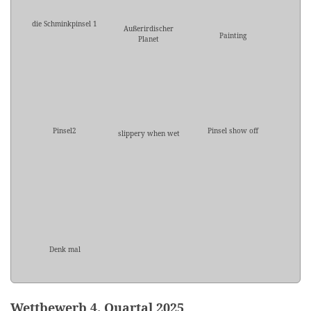
die Schminkpinsel 1
Außerirdischer
Painting
Planet
Pinsel2
Pinsel show off
slippery when wet
Denk mal
Wettbewerb 4. Quartal 2025