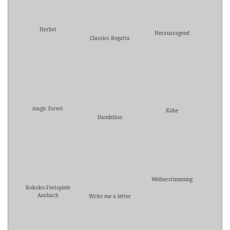
Herbst
Herausragend
Classics Regatta
magic forest
Kühe
Dandelion
Weiherstimmung
Rokoko-Festspiele
Ansbach
Write me a letter