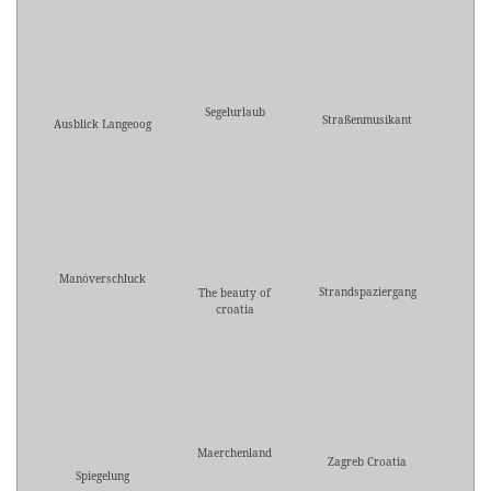
Segelurlaub
Straßenmusikant
Ausblick Langeoog
Manöverschluck
Strandspaziergang
The beauty of
croatia
Maerchenland
Zagreb Croatia
Spiegelung