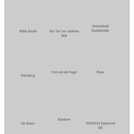
Neuseeland
Pazifikwelle
Wilde Karde
Das Tor zur anderen
Welt
Frei wie ein Vogel
Haus
Nürnberg
Rainbow
Eis Kunst
DSC05434 Enhanced
NR