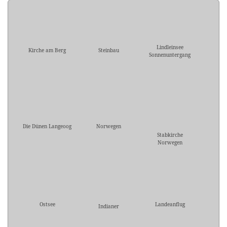
Lindleinsee
Kirche am Berg
Steinbau
Sonnenuntergang
Die Dünen Langeoog
Norwegen
Stabkirche
Norwegen
Ostsee
Landeanflug
Indianer