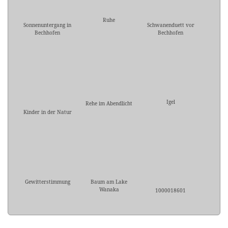
Ruhe
Sonnenuntergang in
Schwanenduett vor
Bechhofen
Bechhofen
Igel
Rehe im Abendlicht
Kinder in der Natur
Gewitterstimmung
Baum am Lake
Wanaka
1000018601