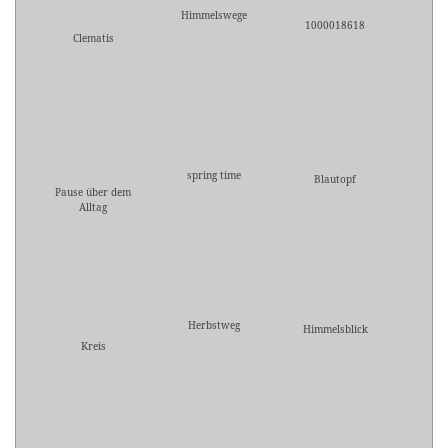
Himmelswege
1000018618
Clematis
spring time
Blautopf
Pause über dem
Alltag
Herbstweg
Himmelsblick
Kreis