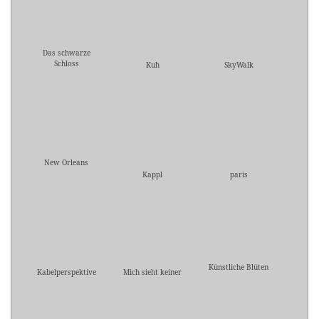
Das schwarze
Schloss
Kuh
SkyWalk
New Orleans
Kappl
paris
Künstliche Blüten
Kabelperspektive
Mich sieht keiner