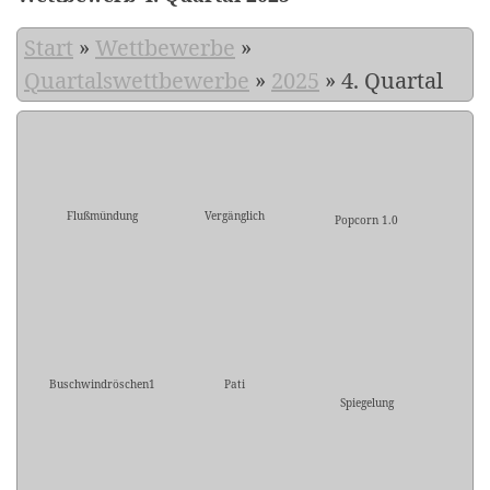
Start
»
Wettbewerbe
»
Quartalswettbewerbe
»
2025
»
4. Quartal
Flußmündung
Vergänglich
Popcorn 1.0
Buschwindröschen1
Pati
Spiegelung