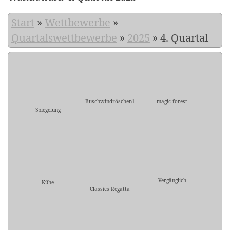
Start
»
Wettbewerbe
»
Quartalswettbewerbe
»
2025
»
4. Quartal
Buschwindröschen1
magic forest
Spiegelung
Vergänglich
Kühe
Classics Regatta