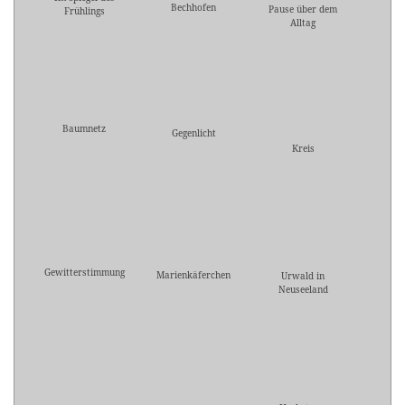
Bechhofen
Pause über dem
Frühlings
Alltag
Baumnetz
Gegenlicht
Kreis
Gewitterstimmung
Marienkäferchen
Urwald in
Neuseeland