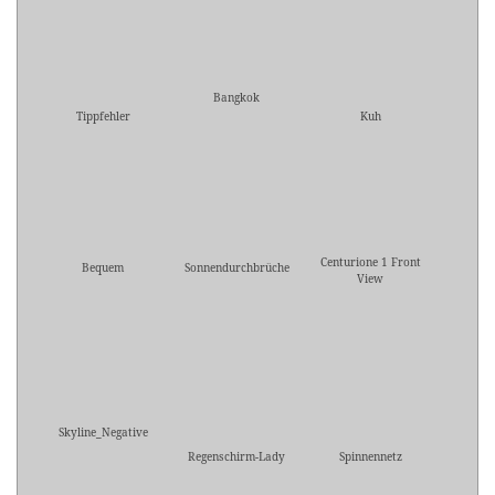
Bangkok
Tippfehler
Kuh
Centurione 1 Front
Bequem
Sonnendurchbrüche
View
Skyline_Negative
Regenschirm-Lady
Spinnennetz