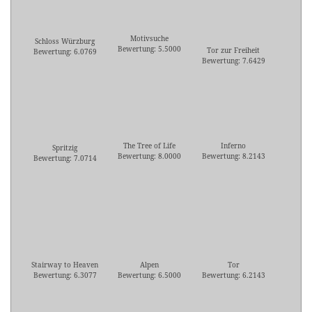
Motivsuche
Schloss Würzburg
Bewertung: 5.5000
Tor zur Freiheit
Bewertung: 6.0769
Bewertung: 7.6429
The Tree of Life
Inferno
Spritzig
Bewertung: 8.0000
Bewertung: 8.2143
Bewertung: 7.0714
Stairway to Heaven
Alpen
Tor
Bewertung: 6.3077
Bewertung: 6.5000
Bewertung: 6.2143