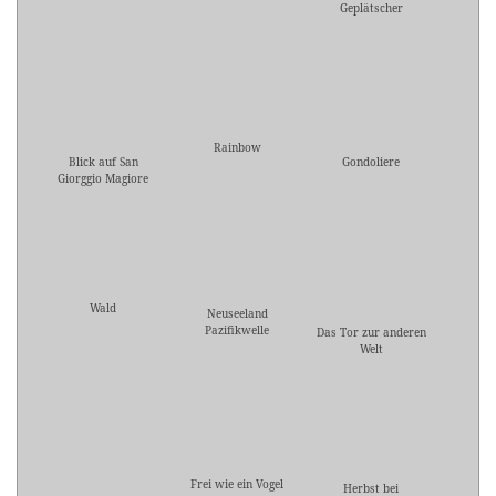
Geplätscher
Rainbow
Blick auf San
Gondoliere
Giorggio Magiore
Wald
Neuseeland
Pazifikwelle
Das Tor zur anderen
Welt
Frei wie ein Vogel
Herbst bei