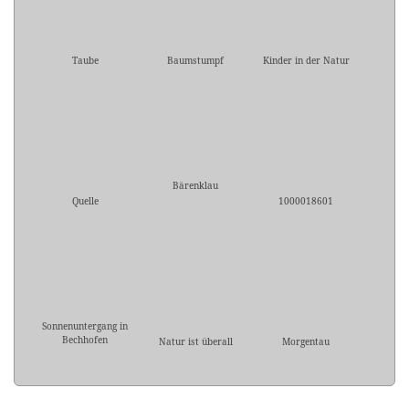
Taube
Baumstumpf
Kinder in der Natur
Bärenklau
Quelle
1000018601
Sonnenuntergang in
Bechhofen
Natur ist überall
Morgentau