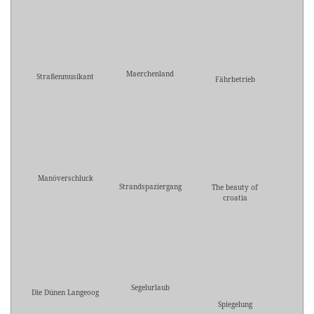
Maerchenland
Straßenmusikant
Fährbetrieb
Manöverschluck
Strandspaziergang
The beauty of
croatia
Segelurlaub
Die Dünen Langeoog
Spiegelung