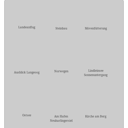
Landeanflug
Steinbau
Mövenfütterung
Lindleinsee
Norwegen
Ausblick Langeoog
Sonnenuntergang
Ostsee
Am Hafen
Kirche am Berg
Neuharlingersiel