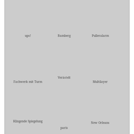
ups!
Bamberg
Pulleralarm
Verästelt
Fachwerk mit Turm
Multilayer
Klingende Spiegelung
New Orleans
paris