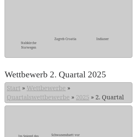
Zagreb Croatia
Indianer
Stabkirche
Norwegen
Wettbewerb 2. Quartal 2025
Start
»
Wettbewerbe
»
Quartalswettbewerbe
»
2025
»
2. Quartal
Schwanenduett vor
Im Spiegel des