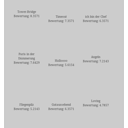
Tower-Bridge
Bewertung: 8.3571
Timeout
ich bin der Chef
Bewertung: 7.3571
Bewertung: 6.3571
Paris in der
Angeln
Dämmerung
Halloooo
Bewertung: 7.2143
Bewertung: 7.6429
Bewertung: 5.6154
Loving
Fliegenpilz
Gutaussehend
Bewertung: 4.7857
Bewertung: 5.2143
Bewertung: 6.3571