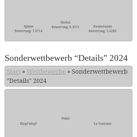
Herbst
Spinne
Baumstamm
Bewertung: 6.3571
Bewertung: 7.0714
Bewertung: 5.4286
Sonderwettbewerb “Details” 2024
Start
»
Wettbewerbe
»
Sonderwettbewerb
"Details" 2024
Pedal
Klopf klopf
La Fontaine