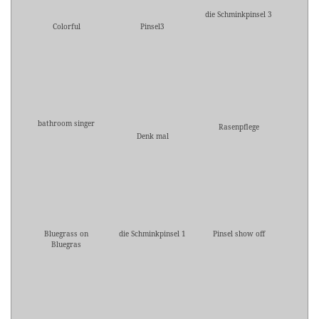
die Schminkpinsel 3
Colorful
Pinsel3
bathroom singer
Rasenpflege
Denk mal
Bluegrass on
die Schminkpinsel 1
Pinsel show off
Bluegras