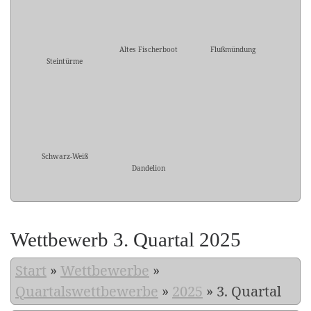
Altes Fischerboot
Flußmündung
Steintürme
Schwarz-Weiß
Dandelion
Wettbewerb 3. Quartal 2025
Start
»
Wettbewerbe
»
Quartalswettbewerbe
»
2025
»
3. Quartal