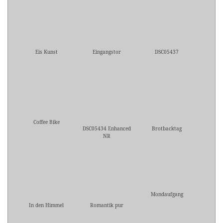
Eis Kunst
Eingangstor
DSC05437
Coffee Bike
DSC05434 Enhanced
Brotbacktag
NR
Mondaufgang
In den Himmel
Romantik pur