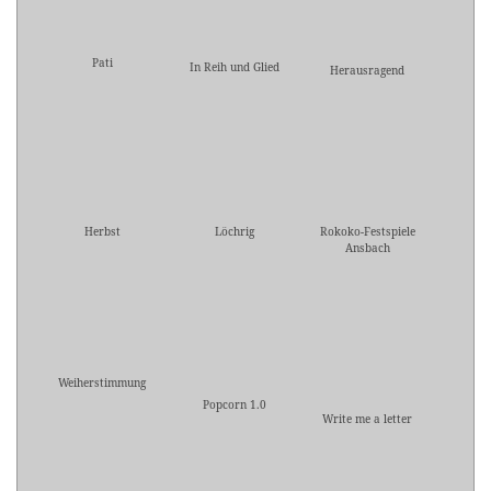
Pati
In Reih und Glied
Herausragend
Herbst
Löchrig
Rokoko-Festspiele
Ansbach
Weiherstimmung
Popcorn 1.0
Write me a letter