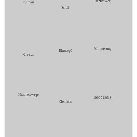
Herbstweg
Tulipan
Schilf
Dämmerung
Blautopf
Grokus
Himmelswege
1000018618
Clematis