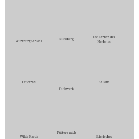
Die Farben des
Nürnberg
Würzburg Schloss
Herbstes
Feuerrad
Ballons
Fachwerk
Füttere mich
Wilde Karde
Stierisches