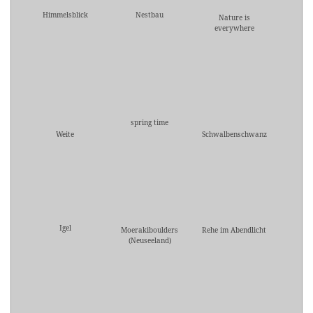
Himmelsblick
Nestbau
Nature is
everywhere
spring time
Weite
Schwalbenschwanz
Igel
Moerakiboulders
Rehe im Abendlicht
(Neuseeland)