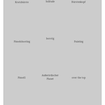
Solitude
Bürstenkopf
Kratzbürste
borstig
Pinselshooting
Painting
Außerirdischer
Pinsel1
over the top
Planet