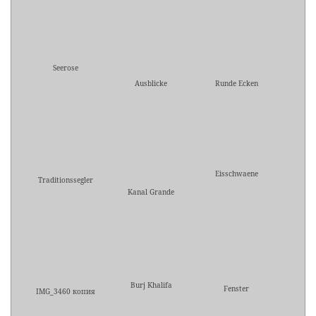
Seerose
Ausblicke
Runde Ecken
Eisschwaene
Traditionssegler
Kanal Grande
Burj Khalifa
Fenster
IMG_3460 копия