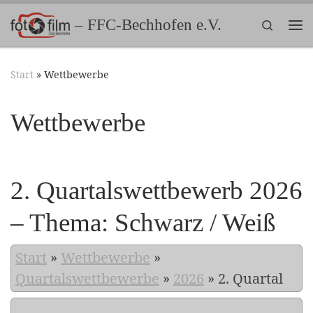
Zum Inhalt springen
– FFC-Bechhofen e.V.
Search
Me
Start
»
Wettbewerbe
Wettbewerbe
2. Quartalswettbewerb 2026
– Thema: Schwarz / Weiß
Start
»
Wettbewerbe
»
Quartalswettbewerbe
»
2026
»
2. Quartal