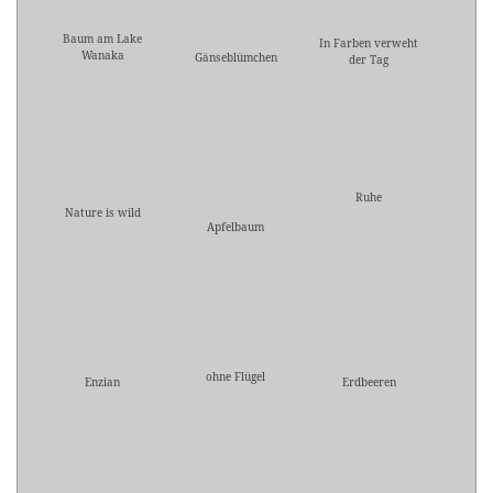
Baum am Lake
In Farben verweht
Wanaka
Gänseblümchen
der Tag
Ruhe
Nature is wild
Apfelbaum
ohne Flügel
Enzian
Erdbeeren