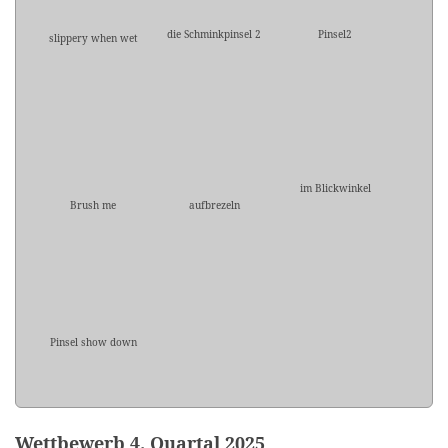
die Schminkpinsel 2
Pinsel2
slippery when wet
im Blickwinkel
Brush me
aufbrezeln
Pinsel show down
Wettbewerb 4. Quartal 2025