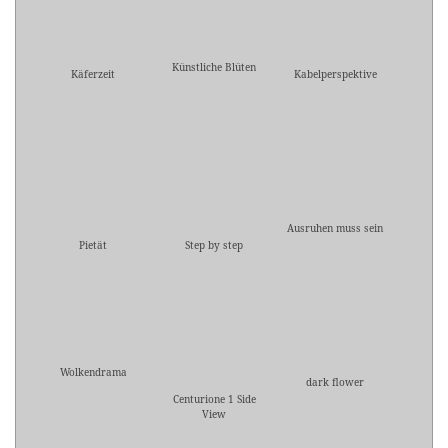
Künstliche Blüten
Käferzeit
Kabelperspektive
Ausruhen muss sein
Pietät
Step by step
Wolkendrama
dark flower
Centurione 1 Side
View