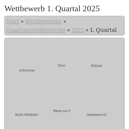
Wettbewerb 1. Quartal 2025
Start
»
Wettbewerbe
»
Quartalswettbewerbe
»
2025
»
1. Quartal
Haus
Holland
Lichtertanz
Where am I?
Käthe Wohlfahrt
Geheimnisvoll