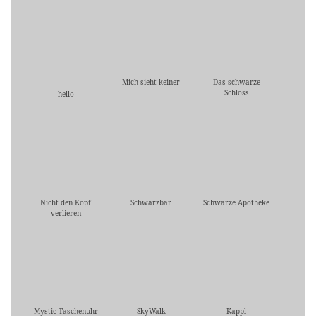
Mich sieht keiner
Das schwarze
Schloss
hello
Nicht den Kopf
Schwarzbär
Schwarze Apotheke
verlieren
Mystic Taschenuhr
SkyWalk
Kappl