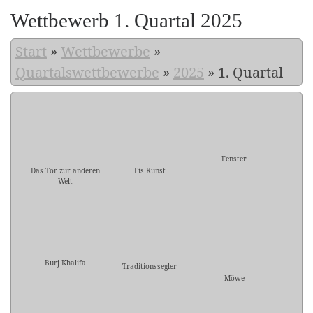
Wettbewerb 1. Quartal 2025
Start
»
Wettbewerbe
»
Quartalswettbewerbe
»
2025
»
1. Quartal
Fenster
Das Tor zur anderen
Eis Kunst
Welt
Burj Khalifa
Traditionssegler
Möwe