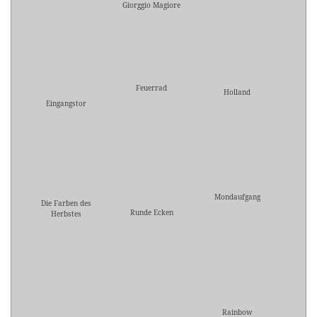
Giorggio Magiore
Feuerrad
Holland
Eingangstor
Mondaufgang
Die Farben des
Runde Ecken
Herbstes
Rainbow