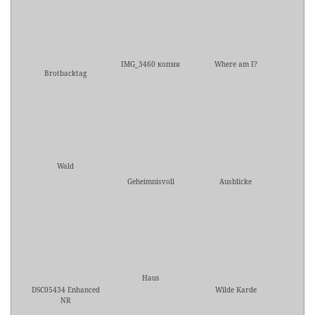
IMG_3460 копия
Where am I?
Brotbacktag
Wald
Geheimnisvoll
Ausblicke
Haus
DSC05434 Enhanced
Wilde Karde
NR