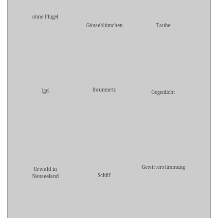
ohne Flügel
Gänseblümchen
Taube
Baumnetz
Igel
Gegenlicht
Gewitterstimmung
Urwald in
Schilf
Neuseeland