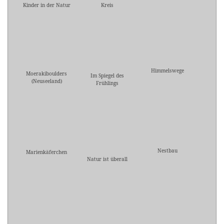
Kinder in der Natur
Kreis
Himmelswege
Moerakiboulders
Im Spiegel des
(Neuseeland)
Frühlings
Nestbau
Marienkäferchen
Natur ist überall