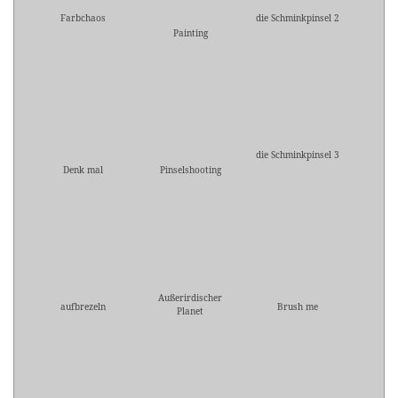
Farbchaos
die Schminkpinsel 2
Painting
die Schminkpinsel 3
Denk mal
Pinselshooting
Außerirdischer
aufbrezeln
Brush me
Planet