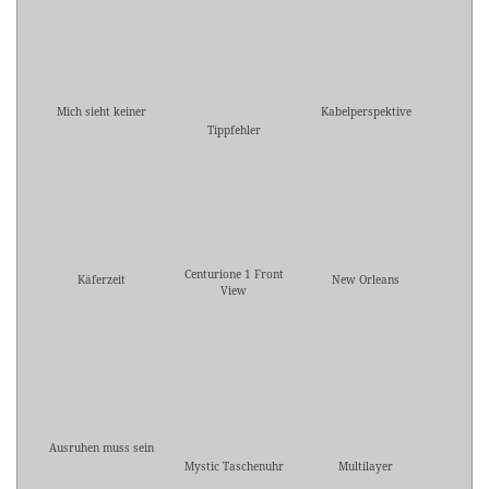
Mich sieht keiner
Kabelperspektive
Tippfehler
Centurione 1 Front
Käferzeit
New Orleans
View
Ausruhen muss sein
Mystic Taschenuhr
Multilayer