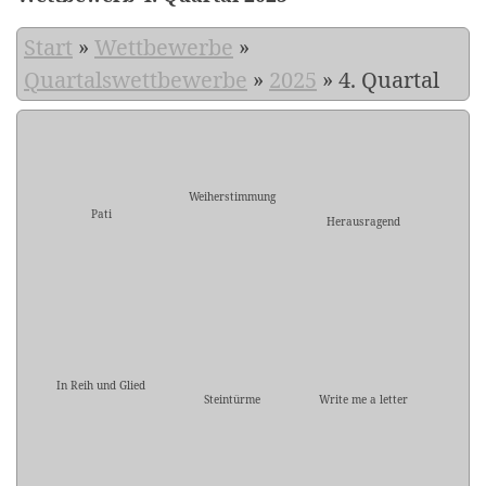
Start
»
Wettbewerbe
»
Quartalswettbewerbe
»
2025
»
4. Quartal
Weiherstimmung
Pati
Herausragend
In Reih und Glied
Steintürme
Write me a letter