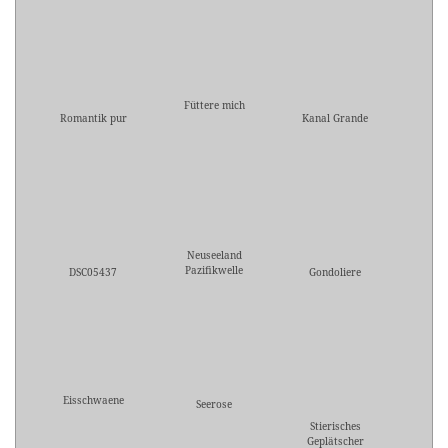
Füttere mich
Romantik pur
Kanal Grande
Neuseeland
Pazifikwelle
DSC05437
Gondoliere
Eisschwaene
Seerose
Stierisches
Geplätscher