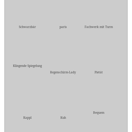
Schwarzbär
paris
Fachwerk mit Turm
Klingende Spiegelung
Regenschirm-Lady
Pietät
Bequem
Kappl
Kuh