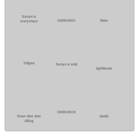
Nature is
1000018601
Weite
everywhere
Tulipan
Nature is wild
Apfelbaum
1000018618
Pause über dem
Quelle
Alltag