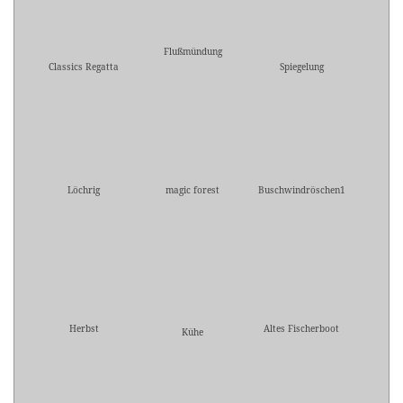
Flußmündung
Classics Regatta
Spiegelung
Löchrig
magic forest
Buschwindröschen1
Herbst
Altes Fischerboot
Kühe