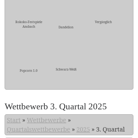
Rokoko-Festspiele
Vergänglich
Ansbach
Dandelion
Schwarz-Weiß
Popcorn 1.0
Wettbewerb 3. Quartal 2025
Start
»
Wettbewerbe
»
Quartalswettbewerbe
»
2025
»
3. Quartal