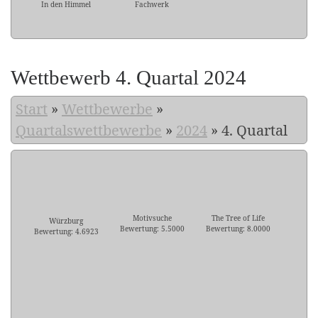
In den Himmel
Fachwerk
Wettbewerb 4. Quartal 2024
Start
»
Wettbewerbe
»
Quartalswettbewerbe
»
2024
»
4. Quartal
Motivsuche
The Tree of Life
Würzburg
Bewertung: 5.5000
Bewertung: 8.0000
Bewertung: 4.6923