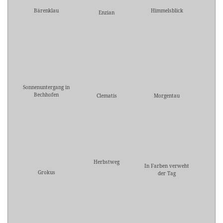
Bärenklau
Himmelsblick
Enzian
Sonnenuntergang in
Bechhofen
Clematis
Morgentau
Herbstweg
In Farben verweht
Grokus
der Tag