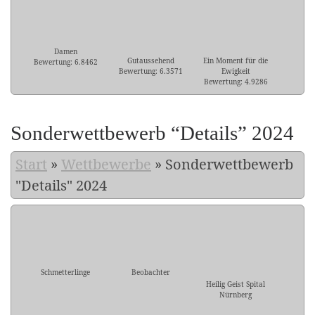
Damen
Gutaussehend
Ein Moment für die
Bewertung: 6.8462
Bewertung: 6.3571
Ewigkeit
Bewertung: 4.9286
Sonderwettbewerb “Details” 2024
Start
»
Wettbewerbe
»
Sonderwettbewerb
"Details" 2024
Schmetterlinge
Beobachter
Heilig Geist Spital
Nürnberg