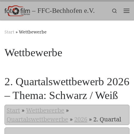
Zum Inhalt springen
– FFC-Bechhofen e.V.
Search
Me
Start
»
Wettbewerbe
Wettbewerbe
2. Quartalswettbewerb 2026
– Thema: Schwarz / Weiß
Start
»
Wettbewerbe
»
Quartalswettbewerbe
»
2026
»
2. Quartal