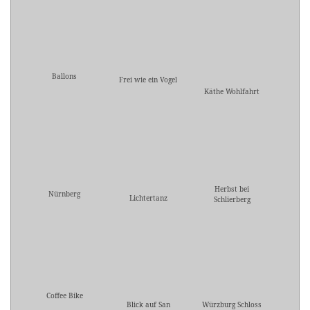
Ballons
Frei wie ein Vogel
Käthe Wohlfahrt
Herbst bei
Nürnberg
Lichtertanz
Schlierberg
Coffee Bike
Blick auf San
Würzburg Schloss