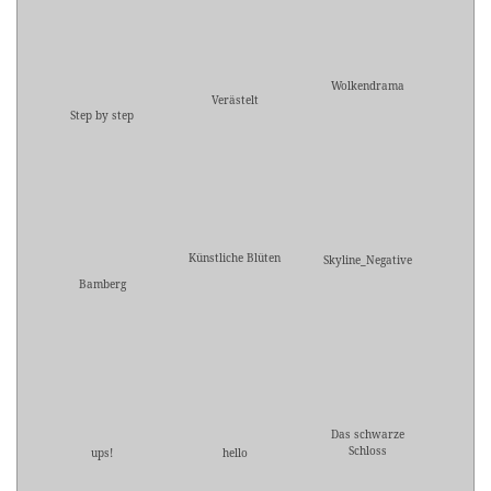
Wolkendrama
Verästelt
Step by step
Künstliche Blüten
Skyline_Negative
Bamberg
Das schwarze
Schloss
ups!
hello