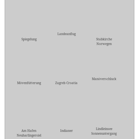
Landeanflug
Spiegelung
Stabkirche
Norwegen
Manöverschluck
Mövenfütterung
Zagreb Croatia
Lindleinsee
Am Hafen
Indianer
Sonnenuntergang
Neuharlingersiel