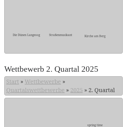
Die Dünen Langeoog
Straßenmusikant
Kirche am Berg
Wettbewerb 2. Quartal 2025
Start
»
Wettbewerbe
»
Quartalswettbewerbe
»
2025
»
2. Quartal
spring time