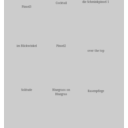
die Schminkpinsel 1
Cocktail
Pinsel3
im Blickwinkel
Pinsel2
over the top
Solitude
Bluegrass on
Rasenpflege
Bluegras