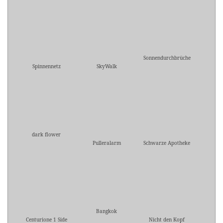
Sonnendurchbrüche
Spinnennetz
SkyWalk
dark flower
Pulleralarm
Schwarze Apotheke
Bangkok
Centurione 1 Side
Nicht den Kopf