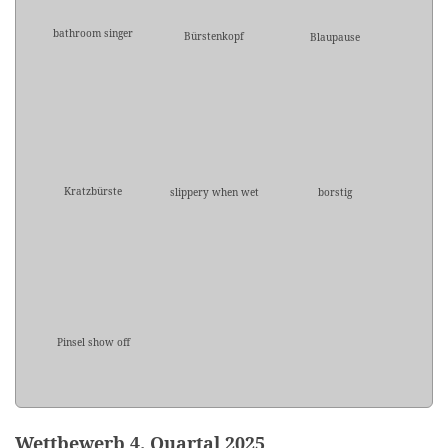
bathroom singer
Bürstenkopf
Blaupause
Kratzbürste
slippery when wet
borstig
Pinsel show off
Wettbewerb 4. Quartal 2025