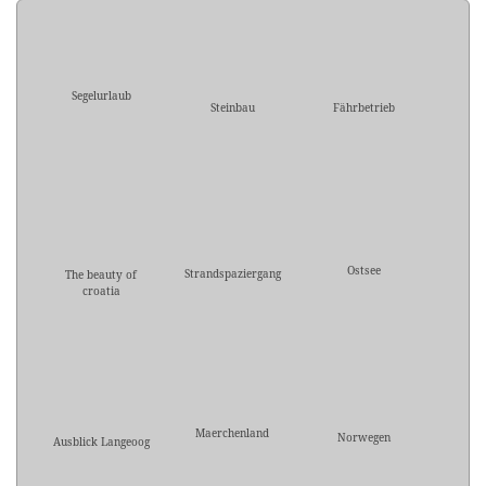
Segelurlaub
Steinbau
Fährbetrieb
Ostsee
Strandspaziergang
The beauty of
croatia
Maerchenland
Norwegen
Ausblick Langeoog