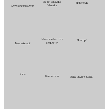
Baum am Lake
Erdbeeren
Wanaka
Schwalbenschwanz
Schwanenduett vor
Blautopf
Bechhofen
Baumstumpf
Ruhe
Dämmerung
Rehe im Abendlicht