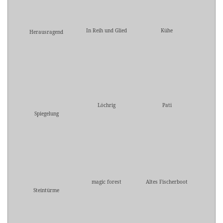
In Reih und Glied
Kühe
Herausragend
Löchrig
Pati
Spiegelung
magic forest
Altes Fischerboot
Steintürme