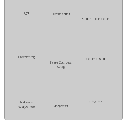
Igel
Himmelsblick
Kinder in der Natur
Dämmerung
Nature is wild
Pause über dem
Alltag
spring time
Nature is
Morgentau
everywhere