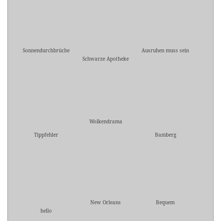
Sonnendurchbrüche
Ausruhen muss sein
Schwarze Apotheke
Wolkendrama
Tippfehler
Bamberg
New Orleans
Bequem
hello