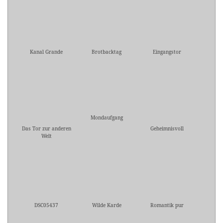
Kanal Grande
Brotbacktag
Eingangstor
Mondaufgang
Das Tor zur anderen
Geheimnisvoll
Welt
DSC05437
Wilde Karde
Romantik pur