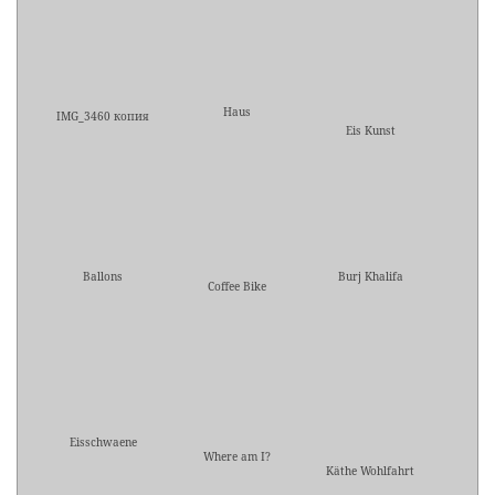
Haus
IMG_3460 копия
Eis Kunst
Ballons
Burj Khalifa
Coffee Bike
Eisschwaene
Where am I?
Käthe Wohlfahrt