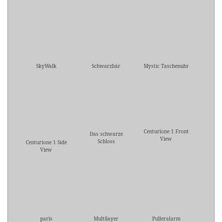
SkyWalk
Schwarzbär
Mystic Taschenuhr
Centurione 1 Front
Das schwarze
View
Schloss
Centurione 1 Side
View
paris
Multilayer
Pulleralarm