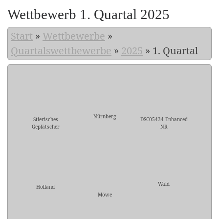
Wettbewerb 1. Quartal 2025
Start
»
Wettbewerbe
»
Quartalswettbewerbe
»
2025
»
1. Quartal
Nürnberg
Stierisches
DSC05434 Enhanced
Geplätscher
NR
Wald
Holland
Möwe