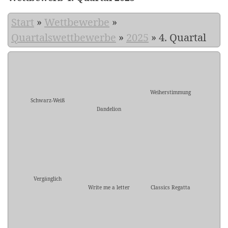
Start
»
Wettbewerbe
»
Quartalswettbewerbe
»
2025
»
4. Quartal
Weiherstimmung
Schwarz-Weiß
Dandelion
Vergänglich
Write me a letter
Classics Regatta