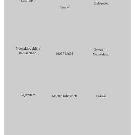
Baumnetz
Erdbeeren
Taube
Moerakiboulders
Urwald in
(Neuseeland)
1000018601
Neuseeland
Gegenlicht
Marienkäferchen
Enzian