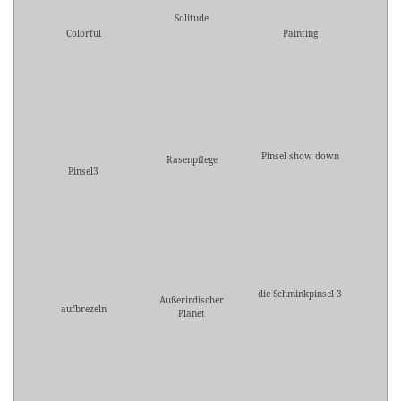
Solitude
Colorful
Painting
Pinsel show down
Rasenpflege
Pinsel3
die Schminkpinsel 3
Außerirdischer
aufbrezeln
Planet