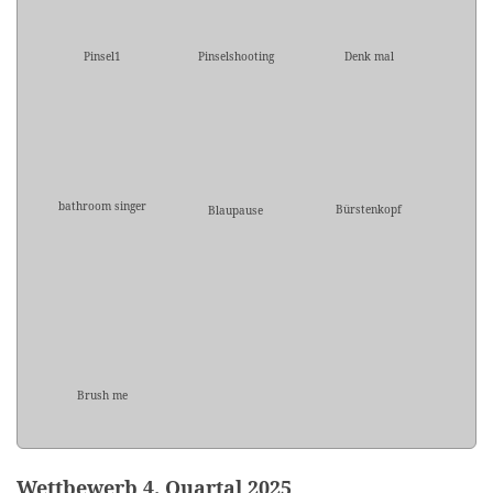
Pinsel1
Pinselshooting
Denk mal
bathroom singer
Bürstenkopf
Blaupause
Brush me
Wettbewerb 4. Quartal 2025