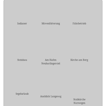
Indianer
Mövenfütterung
Fährbetrieb
Steinbau
Am Hafen
Kirche am Berg
Neuharlingersiel
Segelurlaub
Ausblick Langeoog
Stabkirche
Norwegen