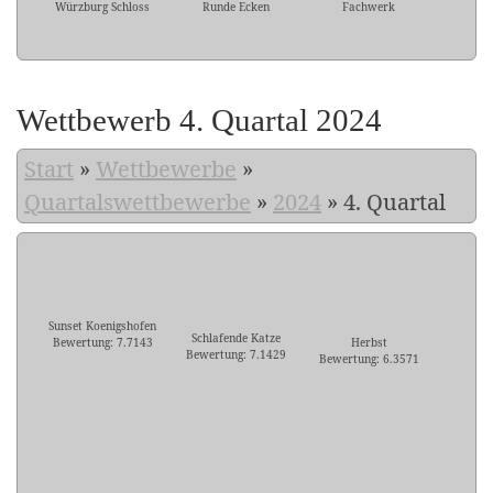
Würzburg Schloss
Runde Ecken
Fachwerk
Wettbewerb 4. Quartal 2024
Start
»
Wettbewerbe
»
Quartalswettbewerbe
»
2024
»
4. Quartal
Sunset Koenigshofen
Schlafende Katze
Bewertung: 7.7143
Herbst
Bewertung: 7.1429
Bewertung: 6.3571