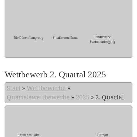
Lindleinsee
Die Dünen Langeoog
Straßenmusikant
Sonnenuntergang
Wettbewerb 2. Quartal 2025
Start
»
Wettbewerbe
»
Quartalswettbewerbe
»
2025
»
2. Quartal
Baum am Lake
Tulipan