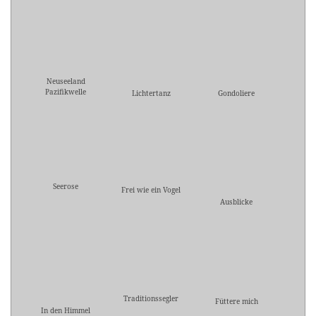
Neuseeland
Pazifikwelle
Lichtertanz
Gondoliere
Seerose
Frei wie ein Vogel
Ausblicke
Traditionssegler
Füttere mich
In den Himmel