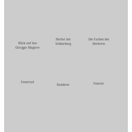
Herbst bei
Die Farben des
Blick auf San
Schlierberg
Herbstes
Giorggio Magiore
Feuerrad
Fenster
Rainbow