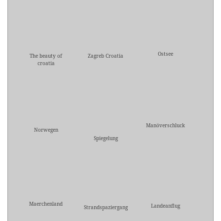
Ostsee
The beauty of
Zagreb Croatia
croatia
Manöverschluck
Norwegen
Spiegelung
Maerchenland
Landeanflug
Strandspaziergang