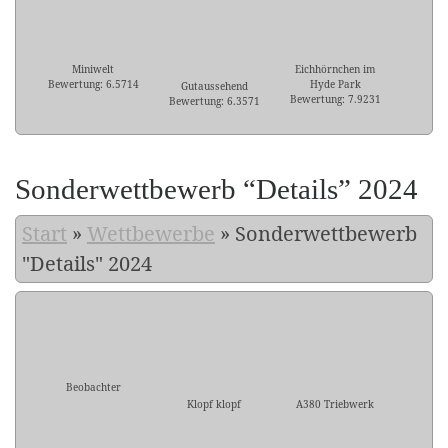
Miniwelt
Eichhörnchen im
Bewertung: 6.5714
Hyde Park
Gutaussehend
Bewertung: 7.9231
Bewertung: 6.3571
Sonderwettbewerb “Details” 2024
Start
»
Wettbewerbe
»
Sonderwettbewerb
"Details" 2024
Beobachter
Klopf klopf
A380 Triebwerk