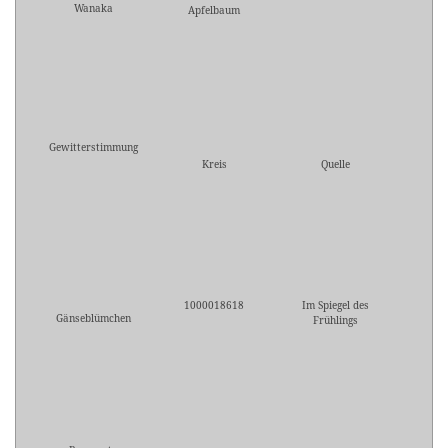
Wanaka
Apfelbaum
Gewitterstimmung
Kreis
Quelle
1000018618
Im Spiegel des
Gänseblümchen
Frühlings