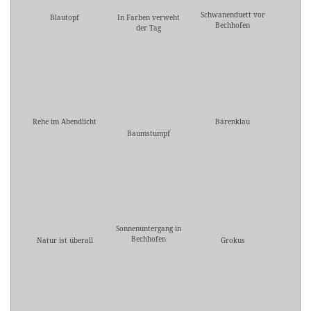
Schwanenduett vor
Blautopf
In Farben verweht
Bechhofen
der Tag
Rehe im Abendlicht
Bärenklau
Baumstumpf
Sonnenuntergang in
Bechhofen
Natur ist überall
Grokus