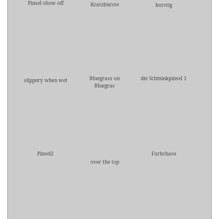
Pinsel show off
Kratzbürste
borstig
Bluegrass on
die Schminkpinsel 1
slippery when wet
Bluegras
Pinsel2
Farbchaos
over the top