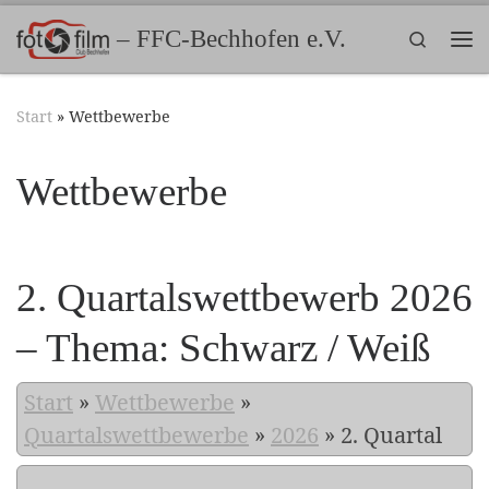
Zum Inhalt springen
– FFC-Bechhofen e.V.
Search
Me
Start
»
Wettbewerbe
Wettbewerbe
2. Quartalswettbewerb 2026
– Thema: Schwarz / Weiß
Start
»
Wettbewerbe
»
Quartalswettbewerbe
»
2026
»
2. Quartal