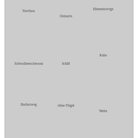
Himmelswege
Nestbau
Clematis
Ruhe
Schwalbenschwanz
Schilf
Herbstweg
ohne Flügel
Weite