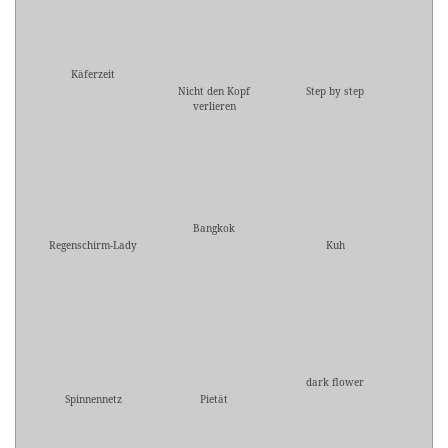
Käferzeit
Nicht den Kopf
Step by step
verlieren
Bangkok
Regenschirm-Lady
Kuh
dark flower
Spinnennetz
Pietät