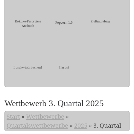
Rokoko-Festspiele
Flußmündung
Popcorn 1.0
Ansbach
Buschwindröschen1
Herbst
Wettbewerb 3. Quartal 2025
Start
»
Wettbewerbe
»
Quartalswettbewerbe
»
2025
»
3. Quartal