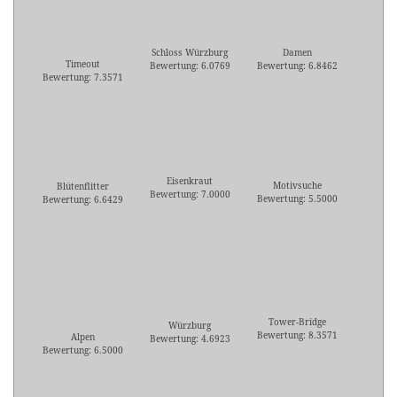
Schloss Würzburg
Damen
Timeout
Bewertung: 6.0769
Bewertung: 6.8462
Bewertung: 7.3571
Eisenkraut
Motivsuche
Blütenflitter
Bewertung: 7.0000
Bewertung: 5.5000
Bewertung: 6.6429
Tower-Bridge
Würzburg
Bewertung: 8.3571
Alpen
Bewertung: 4.6923
Bewertung: 6.5000