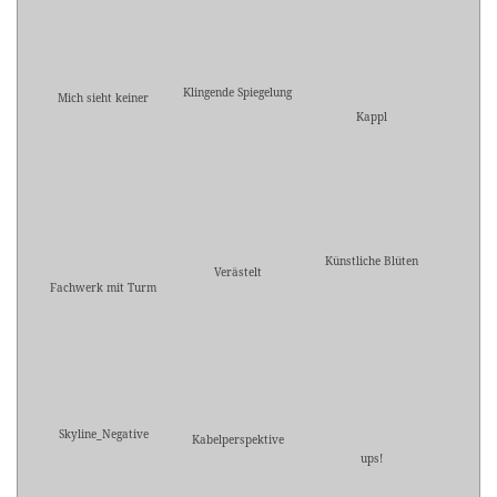
Klingende Spiegelung
Mich sieht keiner
Kappl
Künstliche Blüten
Verästelt
Fachwerk mit Turm
Skyline_Negative
Kabelperspektive
ups!