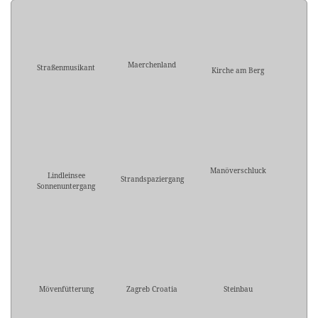
Maerchenland
Straßenmusikant
Kirche am Berg
Manöverschluck
Lindleinsee
Strandspaziergang
Sonnenuntergang
Mövenfütterung
Zagreb Croatia
Steinbau