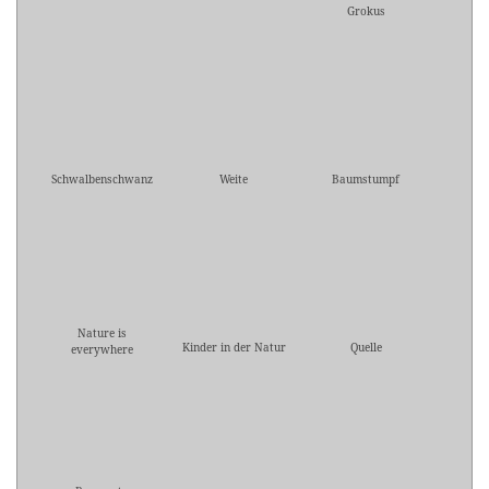
Grokus
Schwalbenschwanz
Weite
Baumstumpf
Nature is
Kinder in der Natur
Quelle
everywhere