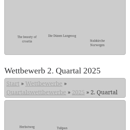
Die Dünen Langeoog
The beauty of
Stabkirche
croatia
Norwegen
Wettbewerb 2. Quartal 2025
Start
»
Wettbewerbe
»
Quartalswettbewerbe
»
2025
»
2. Quartal
Herbstweg
Tulipan