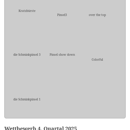
Kratzbürste
Pinsel3
over the top
die Schminkpinsel 3
Pinsel show down
Colorful
die Schminkpinsel 1
Wettbewerb 4. Quartal 2025