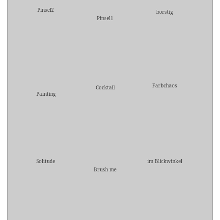
Pinsel2
borstig
Pinsel1
Farbchaos
Cocktail
Painting
Solitude
im Blickwinkel
Brush me