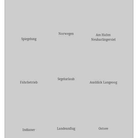
Norwegen
Am Hafen
Spiegelung
Neuharlingersiel
Segelurlaub
Fährbetrieb
Ausblick Langeoog
Landeanflug
Ostsee
Indianer