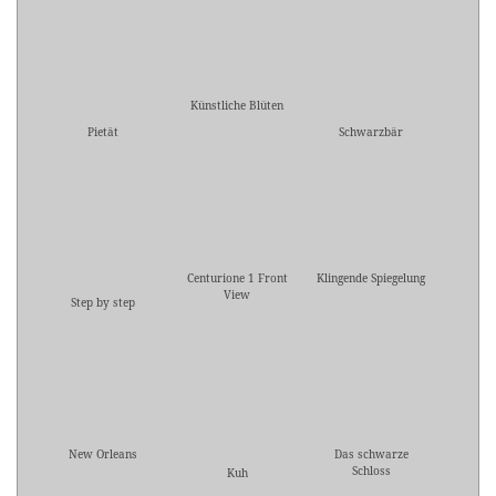
Künstliche Blüten
Pietät
Schwarzbär
Centurione 1 Front
Klingende Spiegelung
View
Step by step
New Orleans
Das schwarze
Schloss
Kuh