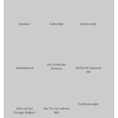
Rainbow
Coffee Bike
Füttere mich
Die Farben des
Geheimnisvoll
DSC05434 Enhanced
Herbstes
NR
Traditionssegler
Blick auf San
Das Tor zur anderen
Giorggio Magiore
Welt