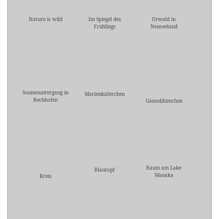
Nature is wild
Im Spiegel des
Urwald in
Frühlings
Neuseeland
Sonnenuntergang in
Marienkäferchen
Bechhofen
Gänseblümchen
Baum am Lake
Blautopf
Wanaka
Kreis