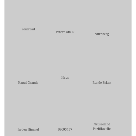
Feuerrad
Where am I?
Nürnberg
Haus
Kanal Grande
Runde Ecken
Neuseeland
Pazifikwelle
In den Himmel
DSC05437