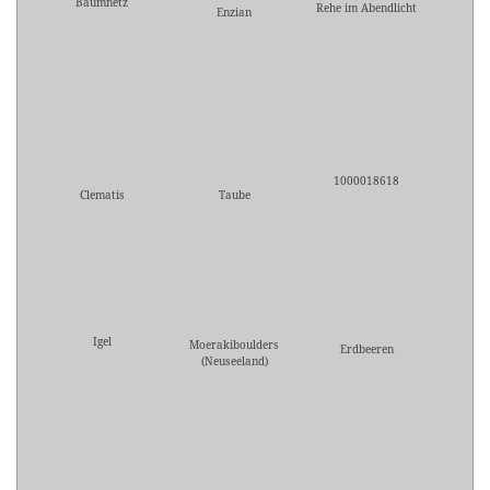
Baumnetz
Rehe im Abendlicht
Enzian
1000018618
Clematis
Taube
Igel
Moerakiboulders
Erdbeeren
(Neuseeland)