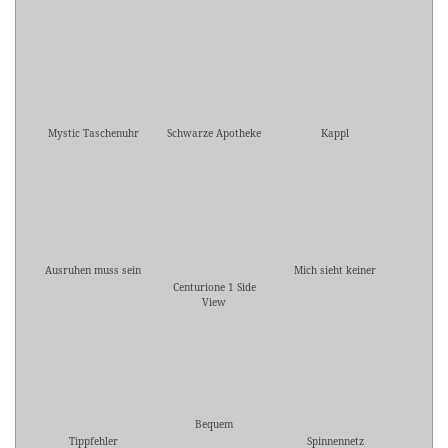
Mystic Taschenuhr
Schwarze Apotheke
Kappl
Ausruhen muss sein
Mich sieht keiner
Centurione 1 Side
View
Bequem
Tippfehler
Spinnennetz