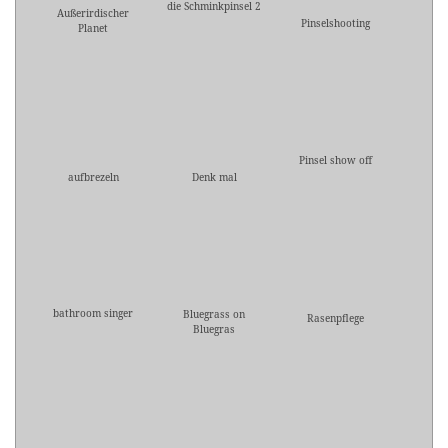
die Schminkpinsel 2
Außerirdischer
Pinselshooting
Planet
Pinsel show off
aufbrezeln
Denk mal
bathroom singer
Bluegrass on
Rasenpflege
Bluegras