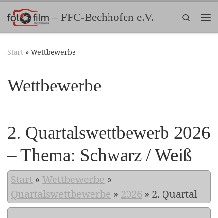
Zum Inhalt springen
– FFC-Bechhofen e.V.
Search
Me
Start
»
Wettbewerbe
Wettbewerbe
2. Quartalswettbewerb 2026
– Thema: Schwarz / Weiß
Start
»
Wettbewerbe
»
Quartalswettbewerbe
»
2026
»
2. Quartal