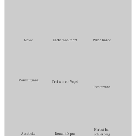
Möwe
Käthe Wohlfahrt
Wilde Karde
Mondaufgang
Frei wie ein Vogel
Lichtertanz
Herbst bei
Ausblicke
Romantik pur
Schlierberg