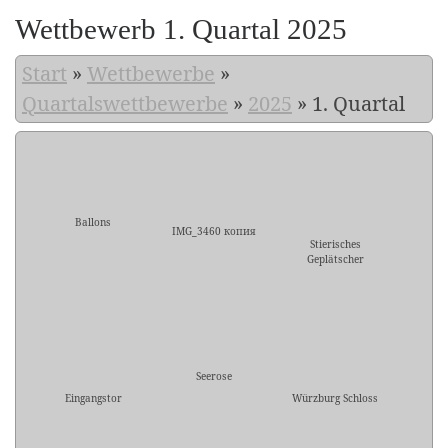
Wettbewerb 1. Quartal 2025
Start
»
Wettbewerbe
»
Quartalswettbewerbe
»
2025
»
1. Quartal
Ballons
IMG_3460 копия
Stierisches
Geplätscher
Seerose
Eingangstor
Würzburg Schloss