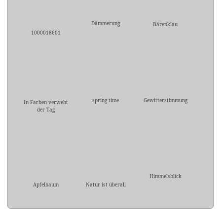
Dämmerung
Bärenklau
1000018601
spring time
Gewitterstimmung
In Farben verweht
der Tag
Himmelsblick
Apfelbaum
Natur ist überall