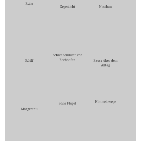
Ruhe
Gegenlicht
Nestbau
Schwanenduett vor
Bechhofen
Schilf
Pause über dem
Alltag
Himmelswege
ohne Flügel
Morgentau