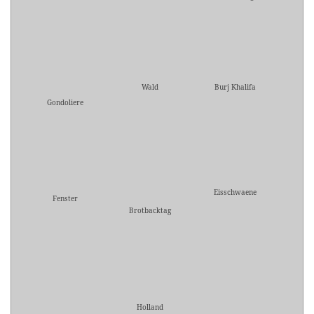
Wald
Burj Khalifa
Gondoliere
Eisschwaene
Fenster
Brotbacktag
Holland