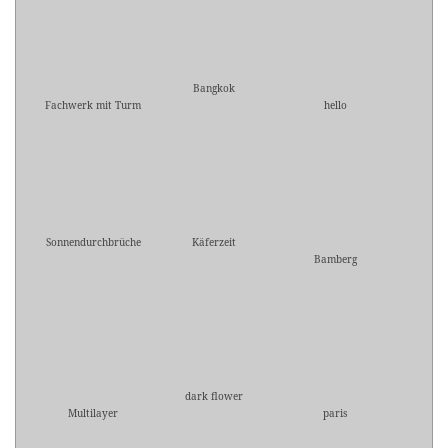
Bangkok
Fachwerk mit Turm
hello
Sonnendurchbrüche
Käferzeit
Bamberg
dark flower
Multilayer
paris