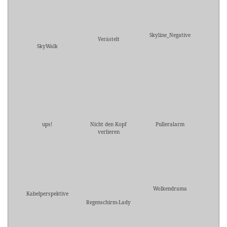
Skyline_Negative
Verästelt
SkyWalk
ups!
Nicht den Kopf
Pulleralarm
verlieren
Wolkendrama
Kabelperspektive
Regenschirm-Lady