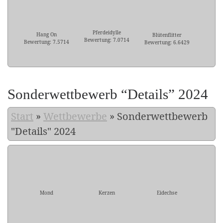
Pferdeidylle
Hang On
Blütenflitter
Bewertung: 7.0714
Bewertung: 7.5714
Bewertung: 6.6429
Sonderwettbewerb “Details” 2024
Start
»
Wettbewerbe
»
Sonderwettbewerb
"Details" 2024
Mond
Kerzen
Eidechse