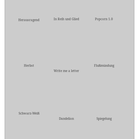
In Reih und Glied
Popcorn 1.0
Herausragend
Herbst
Flußmündung
Write me a letter
Schwarz-Weiß
Dandelion
Spiegelung