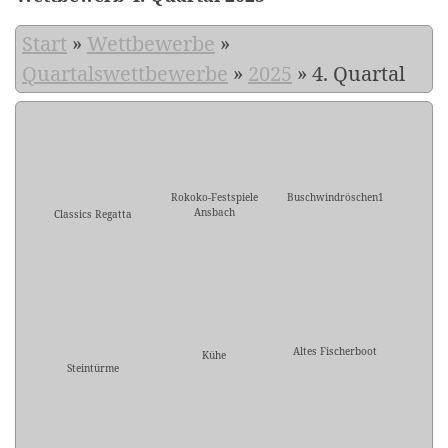
Start
»
Wettbewerbe
»
Quartalswettbewerbe
»
2025
»
4. Quartal
Rokoko-Festspiele
Buschwindröschen1
Ansbach
Classics Regatta
Altes Fischerboot
Kühe
Steintürme