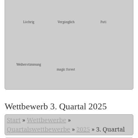
Löchrig
Vergänglich
Pati
Weiherstimmung
magic forest
Wettbewerb 3. Quartal 2025
Start
»
Wettbewerbe
»
Quartalswettbewerbe
»
2025
»
3. Quartal