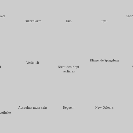
ower
Sonn
Pulleralarm
Kuh
ups!
Klingende Spiegelung
Verästelt
l
Nicht den Kopf
verlieren
Ausruhen muss sein
Bequem
New Orleans
potheke