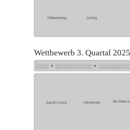
Flußmündung
Löchrig
Wettbewerb 3. Quartal 202
Start
»
Wettbewerbe
»
Quartalswe
Die Dünen L
Zagreb Croatia
Fährbetrieb