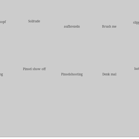
Solitude
kopf
sli
aufbrezeln
Brush me
ba
Pinsel show off
ng
Pinselshooting
Denk mal