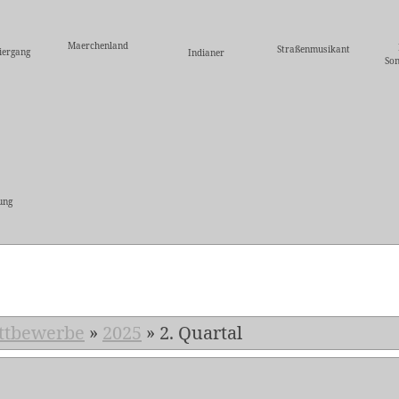
Maerchenland
Straßenmusikant
iergang
Indianer
So
ung
5
ttbewerbe
»
2025
»
2. Quartal