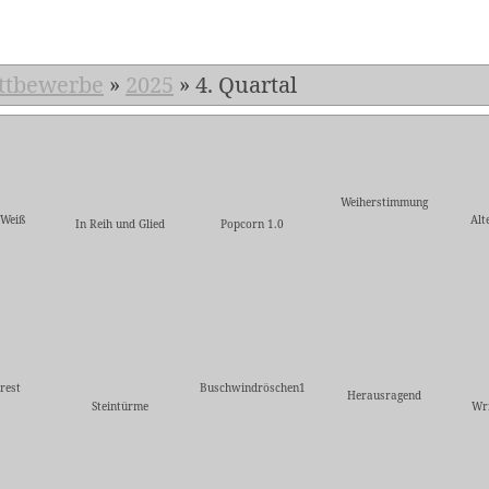
ttbewerbe
»
2025
»
4. Quartal
Weiherstimmung
-Weiß
Alt
In Reih und Glied
Popcorn 1.0
rest
Buschwindröschen1
Herausragend
Steintürme
Wri