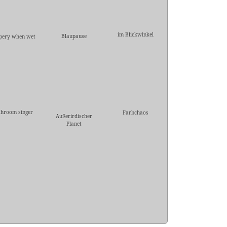
im Blickwinkel
Blaupause
ppery when wet
throom singer
Farbchaos
Außerirdischer
Planet