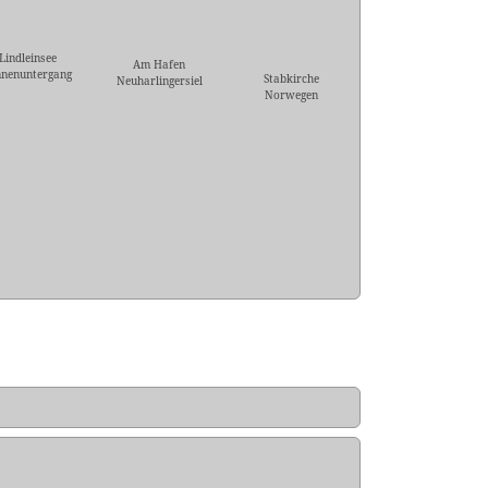
Lindleinsee
Am Hafen
nnenuntergang
Stabkirche
Neuharlingersiel
Norwegen