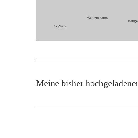
Wolkendrama
Bangk
SkyWalk
Meine bisher hochgeladene