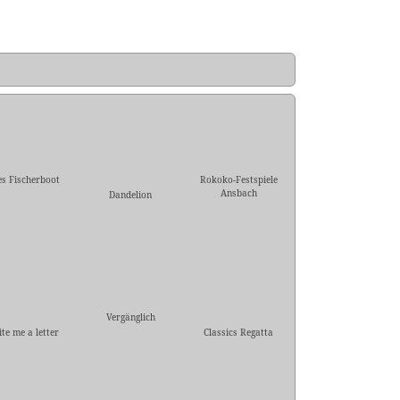
es Fischerboot
Rokoko-Festspiele
Ansbach
Dandelion
Vergänglich
te me a letter
Classics Regatta