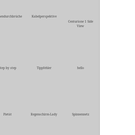
endurchbrüche
Kabelperspektive
Centurione 1 Side
View
Step by step
Tippfehler
hello
Pietät
Regenschirm-Lady
Spinnennetz