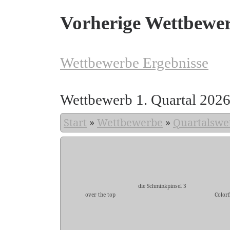
Vorherige Wettbewe
Wettbewerbe Ergebnisse
Wettbewerb 1. Quartal 202
Start
»
Wettbewerbe
»
Quartalswe
die Schminkpinsel 3
over the top
Colorf