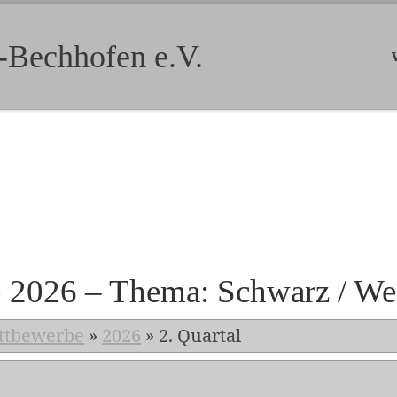
-Bechhofen e.V.
b 2026 – Thema: Schwarz / We
ttbewerbe
»
2026
»
2. Quartal