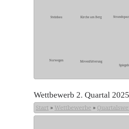
Strandspaz
Steinbau
Kirche am Berg
Norwegen
Mövenfütterung
Spiegel
Wettbewerb 2. Quartal 202
Start
»
Wettbewerbe
»
Quartalswe