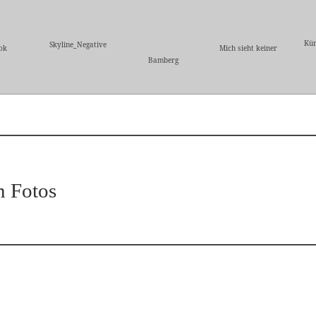
Kün
Skyline_Negative
ok
Mich sieht keiner
Bamberg
n Fotos