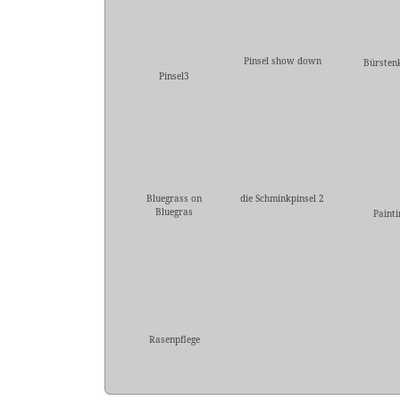
Pinsel show down
Bürsten
Pinsel3
Bluegrass on
die Schminkpinsel 2
Bluegras
Painti
Rasenpflege