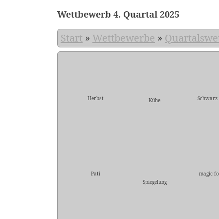
Wettbewerb 4. Quartal 2025
Start
»
Wettbewerbe
»
Quartalswe
Herbst
Schwarz
Kühe
Pati
magic fo
Spiegelung