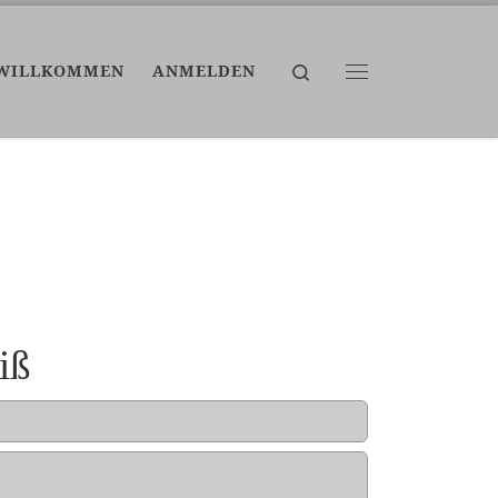
Search
WILLKOMMEN
ANMELDEN
Menü
iß