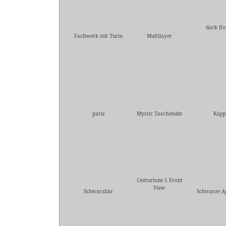
dark fl
Fachwerk mit Turm
Multilayer
paris
Mystic Taschenuhr
Kapp
Centurione 1 Front
View
Schwarzbär
Schwarze A