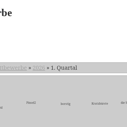
rbe
6
ttbewerbe
»
2026
»
1. Quartal
Pinsel2
die 
Kratzbürste
borstig
ul