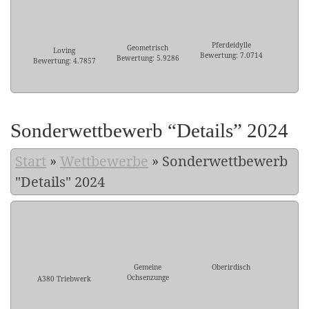
Pferdeidylle
Geometrisch
Loving
Bewertung: 7.0714
Bewertung: 5.9286
Bewertung: 4.7857
Sonderwettbewerb “Details” 2024
Start
»
Wettbewerbe
»
Sonderwettbewerb
"Details" 2024
Gemeine
Oberirdisch
Ochsenzunge
A380 Triebwerk