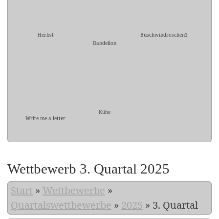
Herbst
Buschwindröschen1
Dandelion
Kühe
Write me a letter
Wettbewerb 3. Quartal 2025
Start
»
Wettbewerbe
»
Quartalswettbewerbe
»
2025
»
3. Quartal