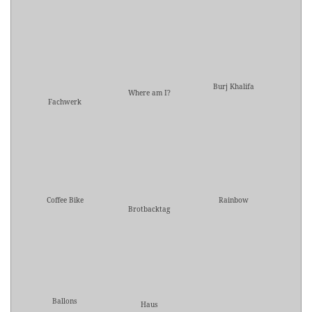
Burj Khalifa
Where am I?
Fachwerk
Coffee Bike
Rainbow
Brotbacktag
Ballons
Haus