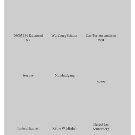
DSC05434 Enhanced
Würzburg Schloss
Das Tor zur anderen
NR
Welt
Seerose
Mondaufgang
Möwe
Herbst bei
In den Himmel
Käthe Wohlfahrt
Schlierberg