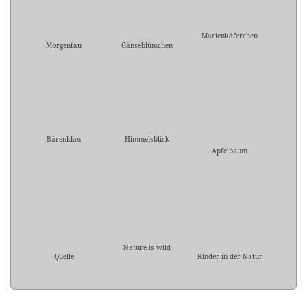
Marienkäferchen
Morgentau
Gänseblümchen
Bärenklau
Himmelsblick
Apfelbaum
Nature is wild
Quelle
Kinder in der Natur