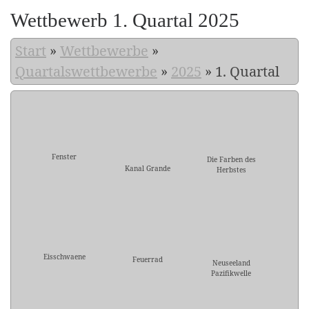
Wettbewerb 1. Quartal 2025
Start
»
Wettbewerbe
»
Quartalswettbewerbe
»
2025
»
1. Quartal
Fenster
Die Farben des
Kanal Grande
Herbstes
Eisschwaene
Feuerrad
Neuseeland
Pazifikwelle