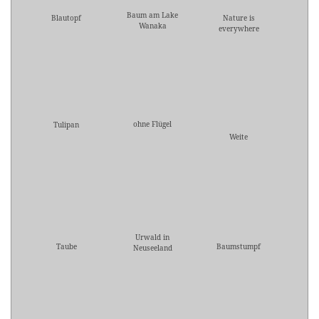
Baum am Lake
Blautopf
Nature is
Wanaka
everywhere
ohne Flügel
Tulipan
Weite
Urwald in
Taube
Baumstumpf
Neuseeland