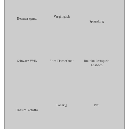
Vergänglich
Herausragend
Spiegelung
Schwarz-Weiß
Altes Fischerboot
Rokoko-Festspiele
Ansbach
Löchrig
Pati
Classics Regatta