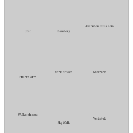
Ausruhen muss sein
ups!
Bamberg
dark flower
Käferzeit
Pulleralarm
Wolkendrama
Verästelt
SkyWalk