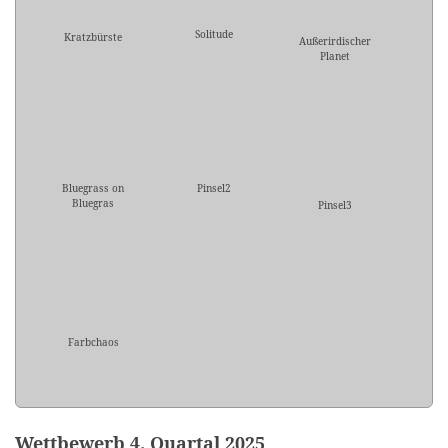
Solitude
Kratzbürste
Außerirdischer
Planet
Bluegrass on
Pinsel2
Bluegras
Pinsel3
Farbchaos
Wettbewerb 4. Quartal 2025