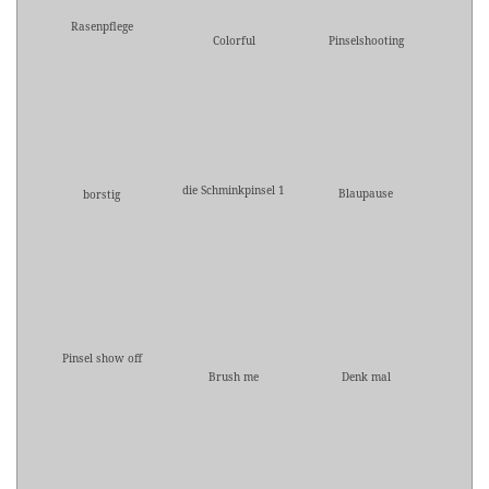
Rasenpflege
Colorful
Pinselshooting
die Schminkpinsel 1
Blaupause
borstig
Pinsel show off
Brush me
Denk mal