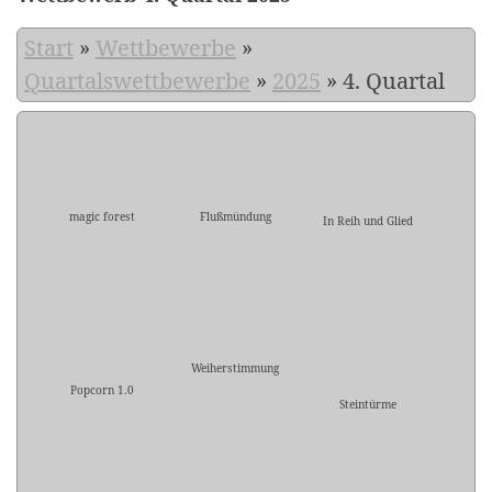
Start
»
Wettbewerbe
»
Quartalswettbewerbe
»
2025
»
4. Quartal
magic forest
Flußmündung
In Reih und Glied
Weiherstimmung
Popcorn 1.0
Steintürme