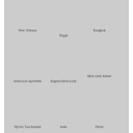
New Orleans
Bangkok
Kappl
Mich sieht keiner
Schwarze Apotheke
Regenschirm-Lady
Mystic Taschenuhr
hello
Pietät