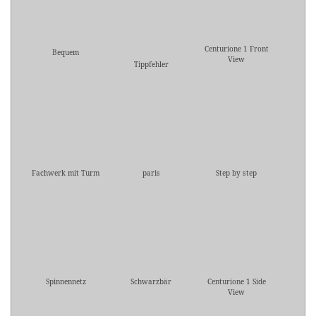
Centurione 1 Front
Bequem
View
Tippfehler
Fachwerk mit Turm
paris
Step by step
Spinnennetz
Schwarzbär
Centurione 1 Side
View