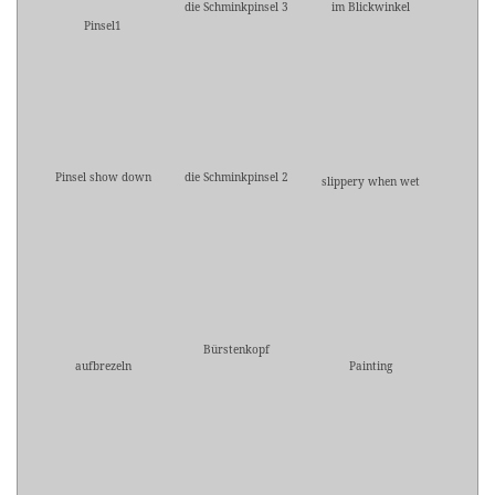
die Schminkpinsel 3
im Blickwinkel
Pinsel1
Pinsel show down
die Schminkpinsel 2
slippery when wet
Bürstenkopf
aufbrezeln
Painting