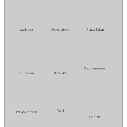
Ausblicke
Geheimnisvoll
Runde Ecken
Traditionssegler
Lichtertanz
DSC05437
Wald
Frei wie ein Vogel
Eis Kunst