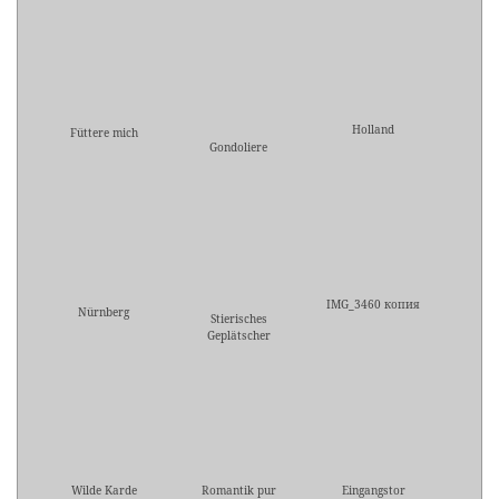
Holland
Füttere mich
Gondoliere
IMG_3460 копия
Nürnberg
Stierisches
Geplätscher
Wilde Karde
Romantik pur
Eingangstor