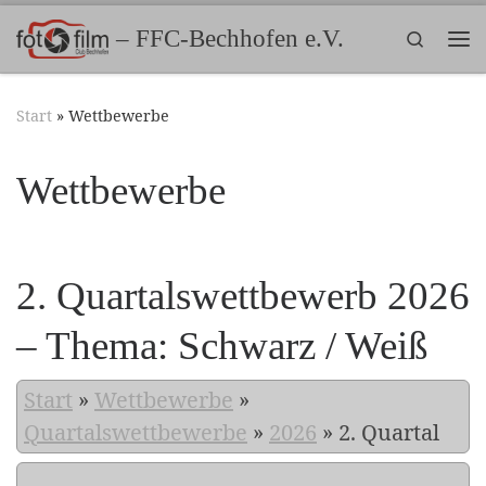
Zum Inhalt springen
– FFC-Bechhofen e.V.
Search
Me
Start
»
Wettbewerbe
Wettbewerbe
2. Quartalswettbewerb 2026
– Thema: Schwarz / Weiß
Start
»
Wettbewerbe
»
Quartalswettbewerbe
»
2026
»
2. Quartal