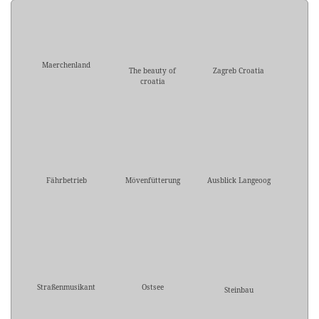
Maerchenland
The beauty of
Zagreb Croatia
croatia
Fährbetrieb
Mövenfütterung
Ausblick Langeoog
Straßenmusikant
Ostsee
Steinbau