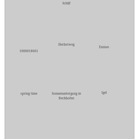
Schilf
Herbstweg
Enzian
1000018601
Igel
spring time
Sonnenuntergang in
Bechhofen