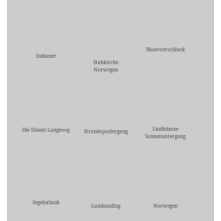
Manöverschluck
Indianer
Stabkirche
Norwegen
Lindleinsee
Die Dünen Langeoog
Strandspaziergang
Sonnenuntergang
Segelurlaub
Landeanflug
Norwegen