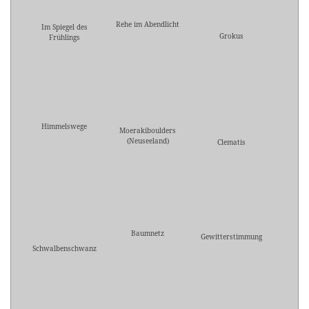
Rehe im Abendlicht
Im Spiegel des
Grokus
Frühlings
Himmelswege
Moerakiboulders
(Neuseeland)
Clematis
Baumnetz
Gewitterstimmung
Schwalbenschwanz