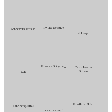
Skyline_Negative
Sonnendurchbrüche
Multilayer
Klingende Spiegelung
Das schwarze
Schloss
Kuh
Künstliche Blüten
Kabelperspektive
Nicht den Kopf