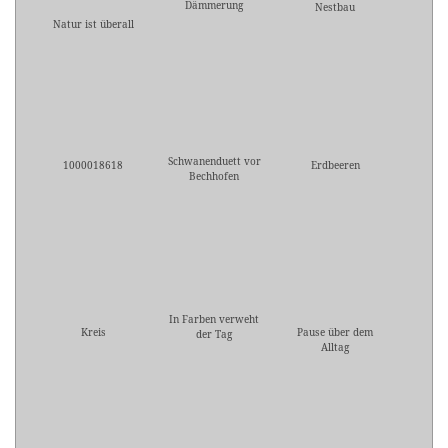
Dämmerung
Nestbau
Natur ist überall
Schwanenduett vor
1000018618
Erdbeeren
Bechhofen
In Farben verweht
Kreis
Pause über dem
der Tag
Alltag