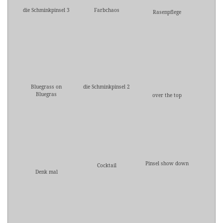
die Schminkpinsel 3
Farbchaos
Rasenpflege
Bluegrass on
die Schminkpinsel 2
Bluegras
over the top
Pinsel show down
Cocktail
Denk mal