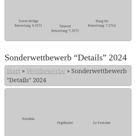
Tower-Bridge
Hang On
Bewertung: 8.3571
Bewertung: 7.5714
Timeout
Bewertung: 7.3571
Sonderwettbewerb “Details” 2024
Start
»
Wettbewerbe
»
Sonderwettbewerb
"Details" 2024
Namibia
Orgelbauer
La Fontaine