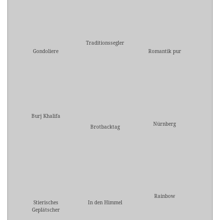
Traditionssegler
Gondoliere
Romantik pur
Burj Khalifa
Nürnberg
Brotbacktag
Rainbow
Stierisches
In den Himmel
Geplätscher