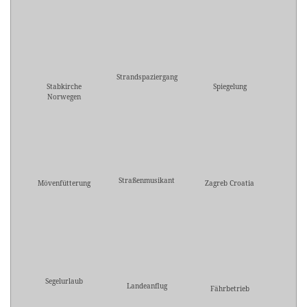
Strandspaziergang
Stabkirche
Spiegelung
Norwegen
Straßenmusikant
Mövenfütterung
Zagreb Croatia
Segelurlaub
Landeanflug
Fährbetrieb