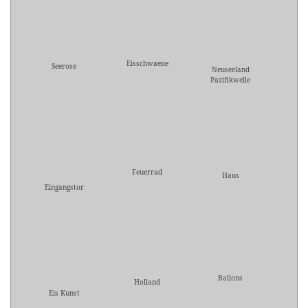
Eisschwaene
Seerose
Neuseeland
Pazifikwelle
Feuerrad
Haus
Eingangstor
Ballons
Holland
Eis Kunst