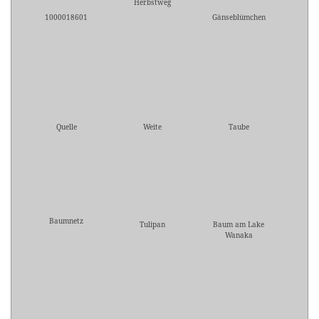
Herbstweg
1000018601
Gänseblümchen
Quelle
Weite
Taube
Baumnetz
Tulipan
Baum am Lake
Wanaka