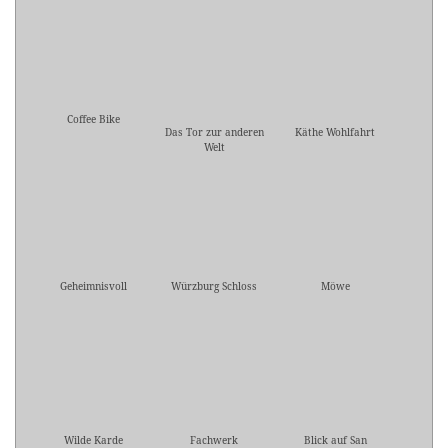
Coffee Bike
Das Tor zur anderen
Käthe Wohlfahrt
Welt
Geheimnisvoll
Würzburg Schloss
Möwe
Wilde Karde
Fachwerk
Blick auf San