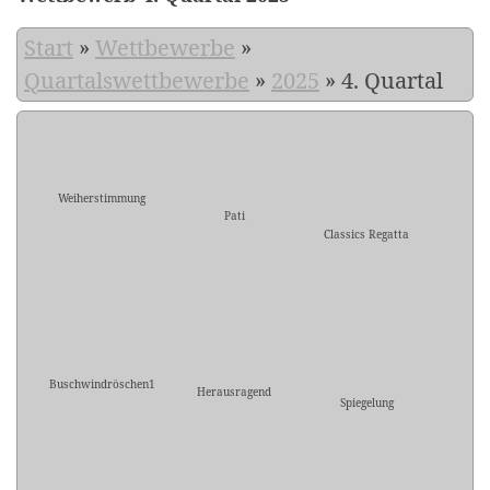
Start
»
Wettbewerbe
»
Quartalswettbewerbe
»
2025
»
4. Quartal
Weiherstimmung
Pati
Classics Regatta
Buschwindröschen1
Herausragend
Spiegelung