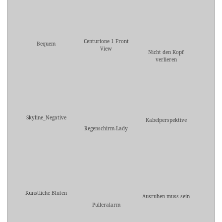
Centurione 1 Front
Bequem
View
Nicht den Kopf
verlieren
Skyline_Negative
Kabelperspektive
Regenschirm-Lady
Künstliche Blüten
Ausruhen muss sein
Pulleralarm