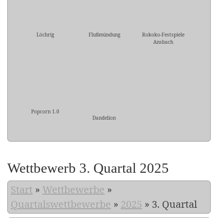
Löchrig
Flußmündung
Rokoko-Festspiele
Ansbach
Popcorn 1.0
Dandelion
Wettbewerb 3. Quartal 2025
Start
»
Wettbewerbe
»
Quartalswettbewerbe
»
2025
»
3. Quartal