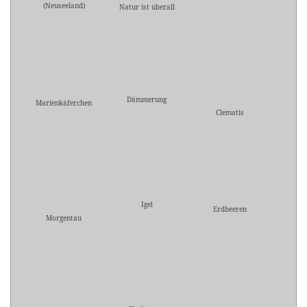
(Neuseeland)
Natur ist überall
Dämmerung
Marienkäferchen
Clematis
Igel
Erdbeeren
Morgentau