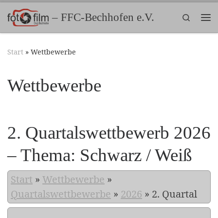
Zum Inhalt springen
– FFC-Bechhofen e.V.
Search
Me
Start
»
Wettbewerbe
Wettbewerbe
2. Quartalswettbewerb 2026
– Thema: Schwarz / Weiß
Start
»
Wettbewerbe
»
Quartalswettbewerbe
»
2026
»
2. Quartal