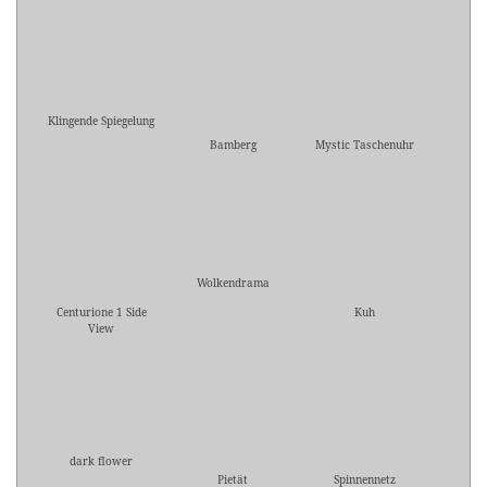
Klingende Spiegelung
Bamberg
Mystic Taschenuhr
Wolkendrama
Centurione 1 Side
Kuh
View
dark flower
Pietät
Spinnennetz