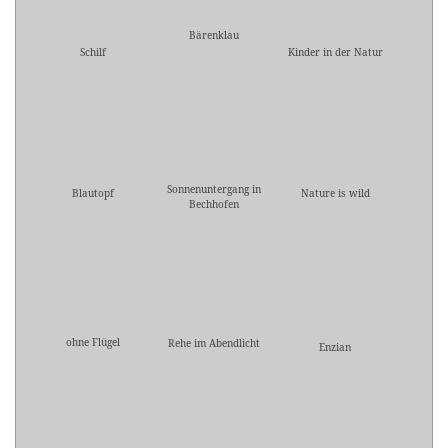
Bärenklau
Schilf
Kinder in der Natur
Sonnenuntergang in
Blautopf
Nature is wild
Bechhofen
ohne Flügel
Rehe im Abendlicht
Enzian