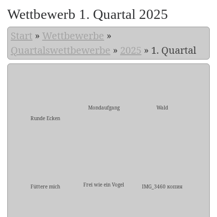
Wettbewerb 1. Quartal 2025
Start
»
Wettbewerbe
»
Quartalswettbewerbe
»
2025
»
1. Quartal
Mondaufgang
Wald
Runde Ecken
Frei wie ein Vogel
Füttere mich
IMG_3460 копия