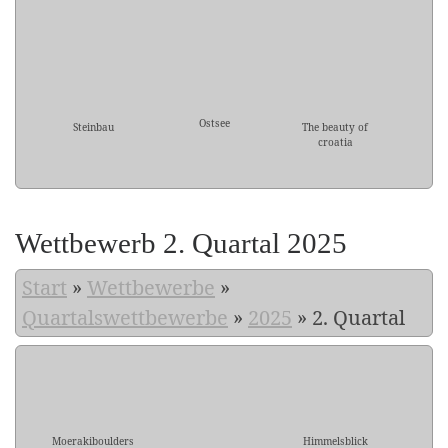
Ostsee
Steinbau
The beauty of
croatia
Wettbewerb 2. Quartal 2025
Start
»
Wettbewerbe
»
Quartalswettbewerbe
»
2025
»
2. Quartal
Moerakiboulders
Himmelsblick