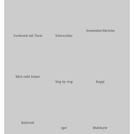
Sonnendurchbrüche
Fachwerk mit Turm
Schwarzbär
Mich sieht keiner
Step by step
Kappl
Käferzeit
ups!
Multilayer