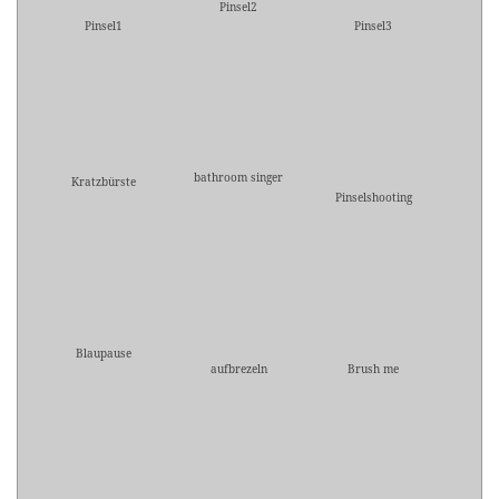
Pinsel2
Pinsel1
Pinsel3
bathroom singer
Kratzbürste
Pinselshooting
Blaupause
aufbrezeln
Brush me