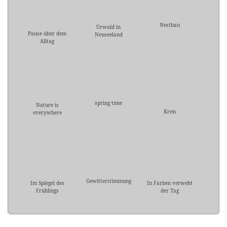
Nestbau
Urwald in
Pause über dem
Neuseeland
Alltag
spring time
Nature is
Kreis
everywhere
Gewitterstimmung
Im Spiegel des
In Farben verweht
Frühlings
der Tag