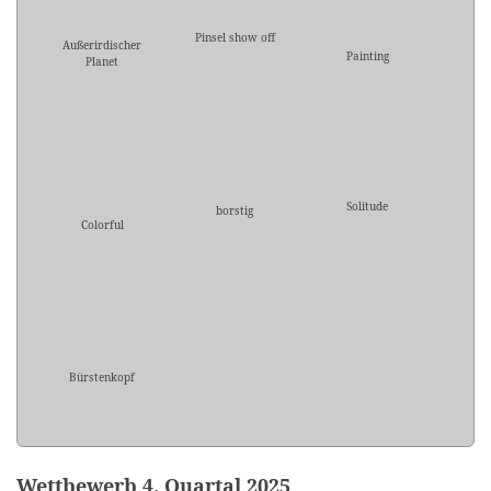
Pinsel show off
Außerirdischer
Painting
Planet
Solitude
borstig
Colorful
Bürstenkopf
Wettbewerb 4. Quartal 2025