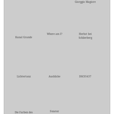
Giorggio Magiore
Where am I?
Herbst bei
Kanal Grande
Schlierberg
Lichtertanz
Ausblicke
DSC05437
Fenster
Die Farben des