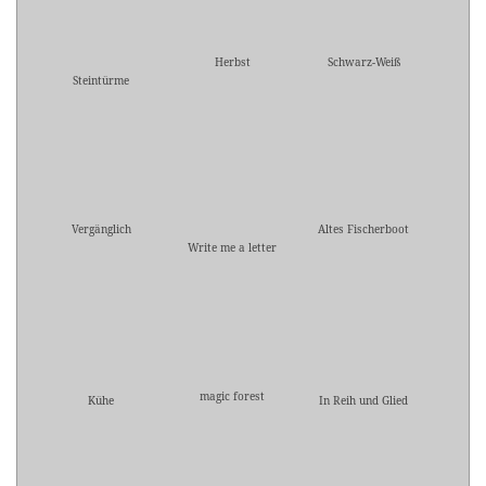
Herbst
Schwarz-Weiß
Steintürme
Vergänglich
Altes Fischerboot
Write me a letter
magic forest
Kühe
In Reih und Glied