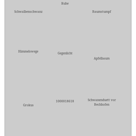
Ruhe
Schwalbenschwanz
Baumstumpf
Himmelswege
Gegenlicht
Apfelbaum
Schwanenduett vor
1000018618
Bechhofen
Grokus