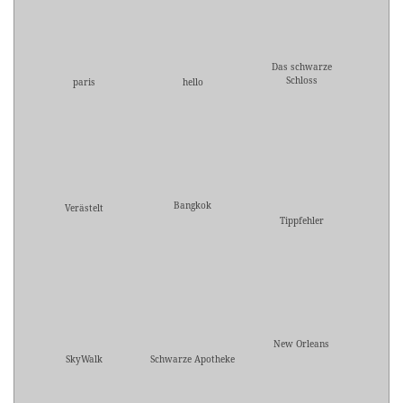
Das schwarze
Schloss
paris
hello
Bangkok
Verästelt
Tippfehler
New Orleans
SkyWalk
Schwarze Apotheke