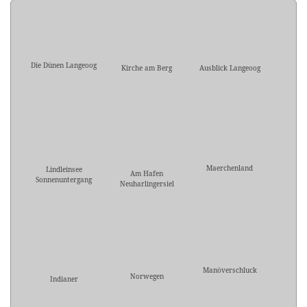
Die Dünen Langeoog
Kirche am Berg
Ausblick Langeoog
Maerchenland
Lindleinsee
Am Hafen
Sonnenuntergang
Neuharlingersiel
Manöverschluck
Norwegen
Indianer