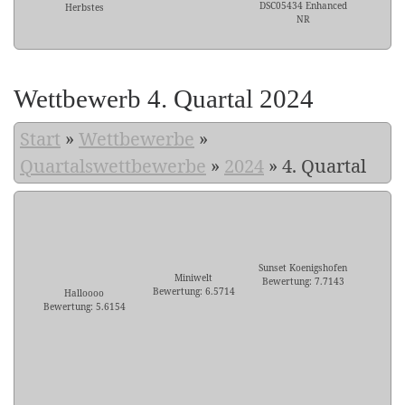
DSC05434 Enhanced
Herbstes
NR
Wettbewerb 4. Quartal 2024
Start
»
Wettbewerbe
»
Quartalswettbewerbe
»
2024
»
4. Quartal
Sunset Koenigshofen
Miniwelt
Bewertung: 7.7143
Bewertung: 6.5714
Halloooo
Bewertung: 5.6154