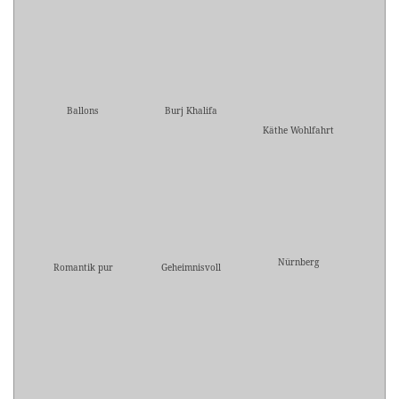
Ballons
Burj Khalifa
Käthe Wohlfahrt
Nürnberg
Romantik pur
Geheimnisvoll