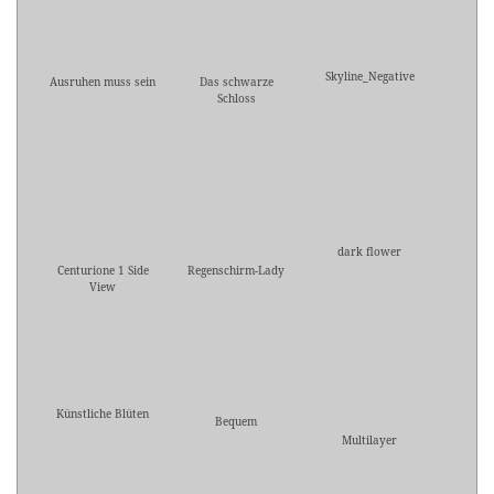
Skyline_Negative
Ausruhen muss sein
Das schwarze
Schloss
dark flower
Centurione 1 Side
Regenschirm-Lady
View
Künstliche Blüten
Bequem
Multilayer