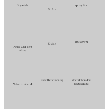
Gegenlicht
spring time
Grokus
Herbstweg
Enzian
Pause über dem
Alltag
Gewitterstimmung
Moerakiboulders
(Neuseeland)
Natur ist überall