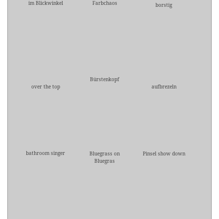
im Blickwinkel
Farbchaos
borstig
Bürstenkopf
over the top
aufbrezeln
bathroom singer
Bluegrass on
Pinsel show down
Bluegras