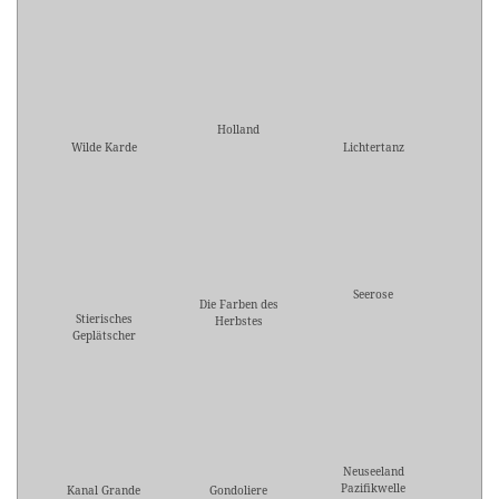
Holland
Wilde Karde
Lichtertanz
Seerose
Die Farben des
Stierisches
Herbstes
Geplätscher
Neuseeland
Pazifikwelle
Kanal Grande
Gondoliere