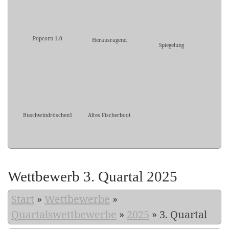
Popcorn 1.0
Herausragend
Spiegelung
Buschwindröschen1
Altes Fischerboot
Wettbewerb 3. Quartal 2025
Start
»
Wettbewerbe
»
Quartalswettbewerbe
»
2025
»
3. Quartal