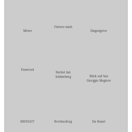
Füttere mich
Möwe
Eingangstor
Feuerrad
Herbst bei
Blick auf San
Schlierberg
Giorggio Magiore
DSC05437
Brotbacktag
Eis Kunst