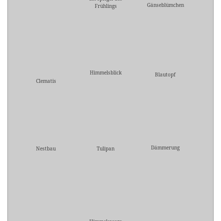
Gänseblümchen
Frühlings
Himmelsblick
Blautopf
Clematis
Dämmerung
Nestbau
Tulipan