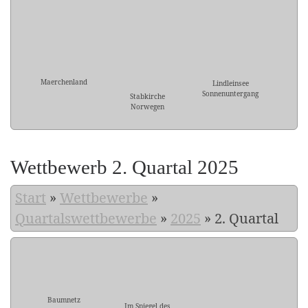
Maerchenland
Lindleinsee
Sonnenuntergang
Stabkirche
Norwegen
Wettbewerb 2. Quartal 2025
Start
»
Wettbewerbe
»
Quartalswettbewerbe
»
2025
»
2. Quartal
Baumnetz
Im Spiegel des