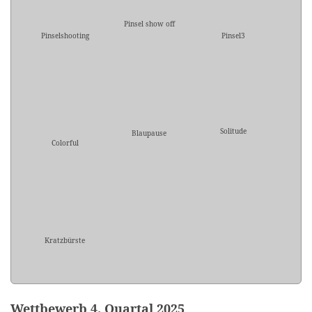
Pinsel show off
Pinselshooting
Pinsel3
Solitude
Blaupause
Colorful
Kratzbürste
Wettbewerb 4. Quartal 2025