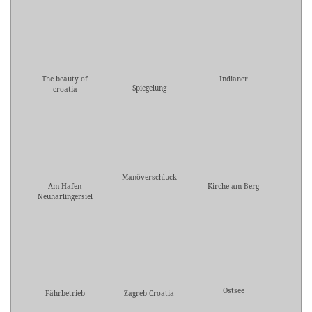
The beauty of
Indianer
Spiegelung
croatia
Manöverschluck
Am Hafen
Kirche am Berg
Neuharlingersiel
Ostsee
Fährbetrieb
Zagreb Croatia