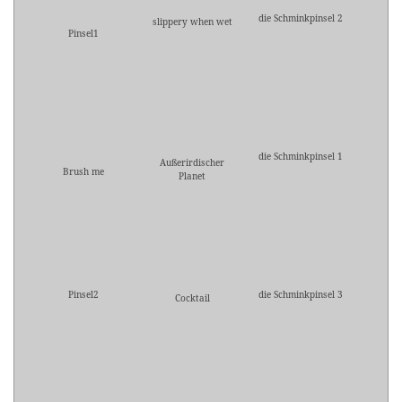
die Schminkpinsel 2
slippery when wet
Pinsel1
die Schminkpinsel 1
Außerirdischer
Brush me
Planet
Pinsel2
die Schminkpinsel 3
Cocktail