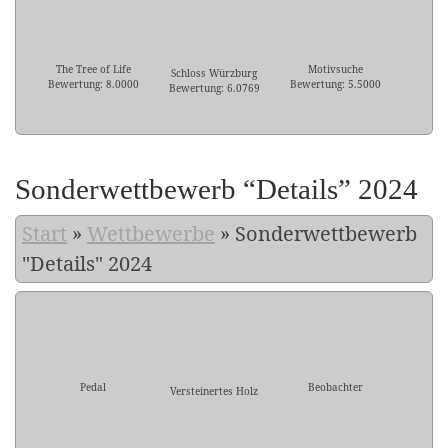
The Tree of Life
Motivsuche
Schloss Würzburg
Bewertung: 8.0000
Bewertung: 5.5000
Bewertung: 6.0769
Sonderwettbewerb “Details” 2024
Start
»
Wettbewerbe
»
Sonderwettbewerb
"Details" 2024
Pedal
Beobachter
Versteinertes Holz