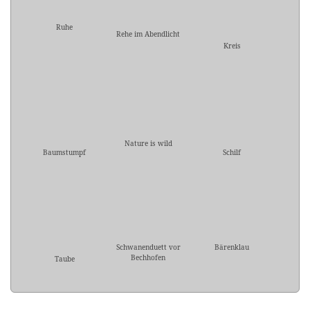
Ruhe
Rehe im Abendlicht
Kreis
Nature is wild
Baumstumpf
Schilf
Schwanenduett vor
Bärenklau
Bechhofen
Taube