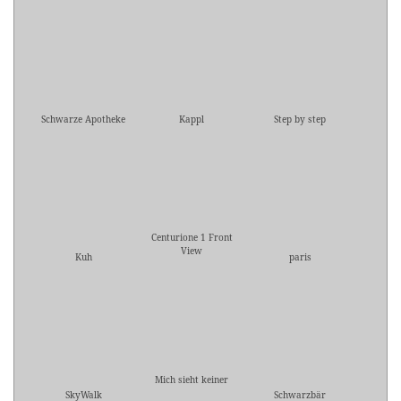
Schwarze Apotheke
Kappl
Step by step
Centurione 1 Front
View
Kuh
paris
Mich sieht keiner
SkyWalk
Schwarzbär