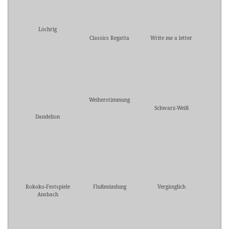
Löchrig
Classics Regatta
Write me a letter
Weiherstimmung
Schwarz-Weiß
Dandelion
Rokoko-Festspiele
Flußmündung
Vergänglich
Ansbach