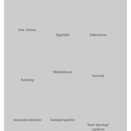
New Orleans
Tippfehler
Pulleralarm
Wolkendrama
Verästelt
Bamberg
Sonnendurchbrüche
Kabelperspektive
Nicht den Kopf
verlieren