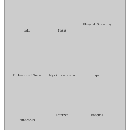
Klingende Spiegelung
hello
Pietät
Fachwerk mit Turm
Mystic Taschenuhr
ups!
Käferzeit
Bangkok
Spinnennetz