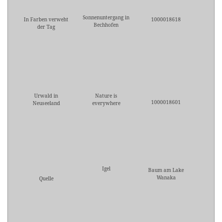
Sonnenuntergang in
In Farben verweht
1000018618
Bechhofen
der Tag
Urwald in
Nature is
1000018601
Neuseeland
everywhere
Igel
Baum am Lake
Wanaka
Quelle