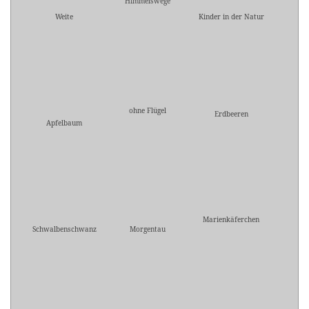
Himmelswege
Weite
Kinder in der Natur
ohne Flügel
Erdbeeren
Apfelbaum
Marienkäferchen
Schwalbenschwanz
Morgentau