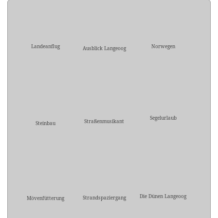
Landeanflug
Norwegen
Ausblick Langeoog
Segelurlaub
Straßenmusikant
Steinbau
Die Dünen Langeoog
Strandspaziergang
Mövenfütterung