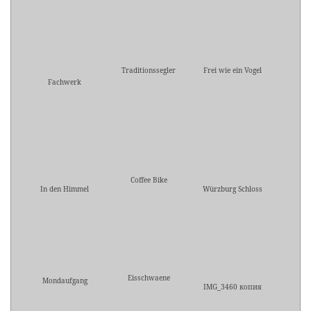
Traditionssegler
Frei wie ein Vogel
Fachwerk
Coffee Bike
In den Himmel
Würzburg Schloss
Eisschwaene
Mondaufgang
IMG_3460 копия