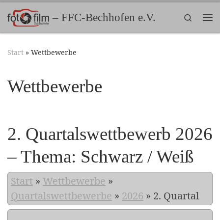
Zum Inhalt springen
– FFC-Bechhofen e.V.
Search
Me
Start
»
Wettbewerbe
Wettbewerbe
2. Quartalswettbewerb 2026
– Thema: Schwarz / Weiß
Start
»
Wettbewerbe
»
Quartalswettbewerbe
»
2026
»
2. Quartal