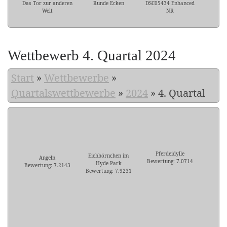
Das Tor zur anderen
Runde Ecken
DSC05434 Enhanced
Welt
NR
Wettbewerb 4. Quartal 2024
Start
»
Wettbewerbe
»
Quartalswettbewerbe
»
2024
»
4. Quartal
Pferdeidylle
Eichhörnchen im
Angeln
Bewertung: 7.0714
Hyde Park
Bewertung: 7.2143
Bewertung: 7.9231