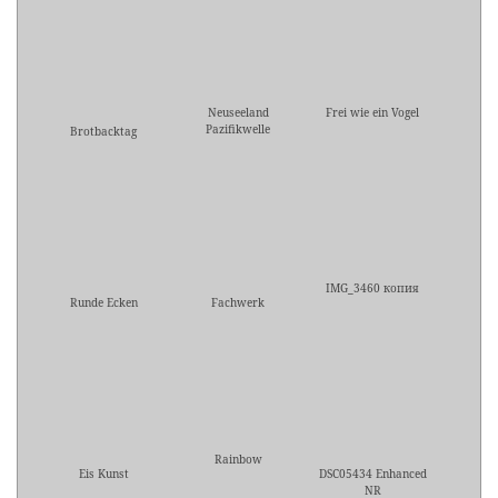
Neuseeland
Frei wie ein Vogel
Pazifikwelle
Brotbacktag
IMG_3460 копия
Runde Ecken
Fachwerk
Rainbow
Eis Kunst
DSC05434 Enhanced
NR