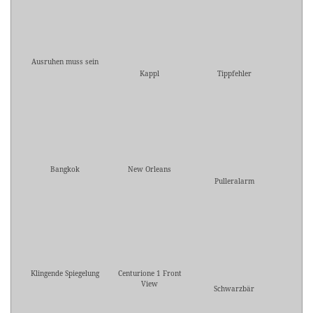
Ausruhen muss sein
Kappl
Tippfehler
Bangkok
New Orleans
Pulleralarm
Klingende Spiegelung
Centurione 1 Front
View
Schwarzbär