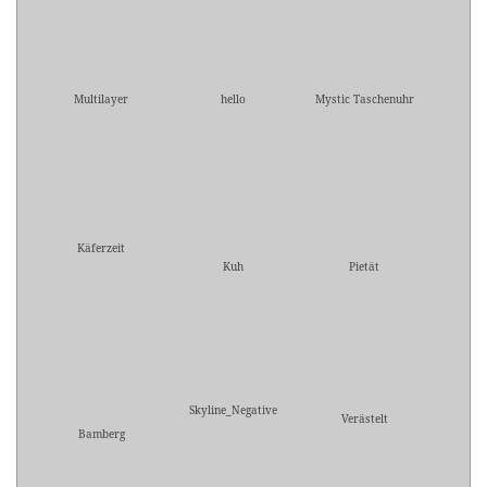
Multilayer
hello
Mystic Taschenuhr
Käferzeit
Kuh
Pietät
Skyline_Negative
Verästelt
Bamberg