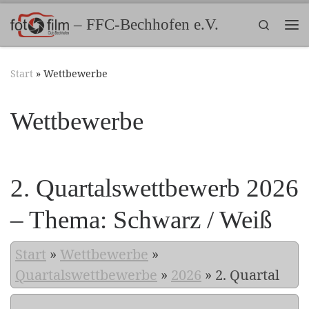
Zum Inhalt springen
– FFC-Bechhofen e.V.
Search
Me
Start
»
Wettbewerbe
Wettbewerbe
2. Quartalswettbewerb 2026
– Thema: Schwarz / Weiß
Start
»
Wettbewerbe
»
Quartalswettbewerbe
»
2026
»
2. Quartal