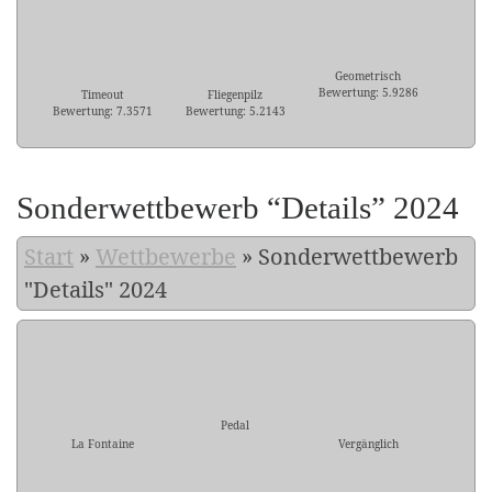
Geometrisch
Bewertung: 5.9286
Timeout
Fliegenpilz
Bewertung: 7.3571
Bewertung: 5.2143
Sonderwettbewerb “Details” 2024
Start
»
Wettbewerbe
»
Sonderwettbewerb
"Details" 2024
Pedal
La Fontaine
Vergänglich