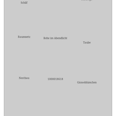
Schilf
Baumnetz
Rehe im Abendlicht
Taube
Nestbau
1000018618
Gänseblümchen