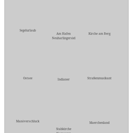
Segelurlaub
Am Hafen
Kirche am Berg
Neuharlingersiel
Ostsee
Straßenmusikant
Indianer
Manöverschluck
Maerchenland
Stabkirche