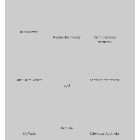
dark flower
Regenschirm-Lady
Nicht den Kopf
verlieren
Mich sieht keiner
Sonnendurchbrüche
ups!
Bequem
SkyWalk
Schwarze Apotheke