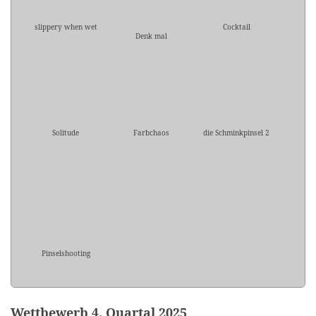
slippery when wet
Cocktail
Denk mal
Solitude
Farbchaos
die Schminkpinsel 2
Pinselshooting
Wettbewerb 4. Quartal 2025