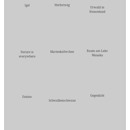
Herbstweg
Igel
Urwald in
Neuseeland
Baum am Lake
Marienkäferchen
Nature is
Wanaka
everywhere
Gegenlicht
Enzian
Schwalbenschwanz