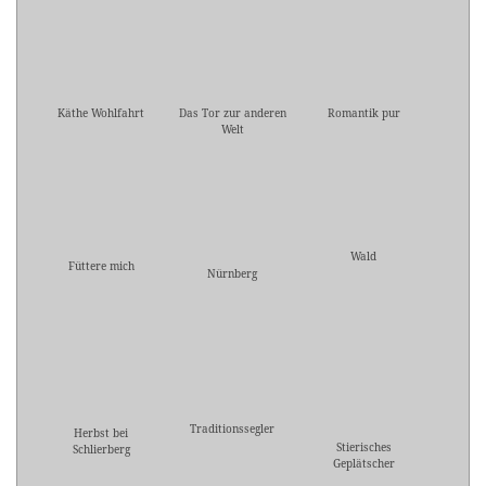
Käthe Wohlfahrt
Das Tor zur anderen
Romantik pur
Welt
Wald
Füttere mich
Nürnberg
Traditionssegler
Herbst bei
Stierisches
Schlierberg
Geplätscher