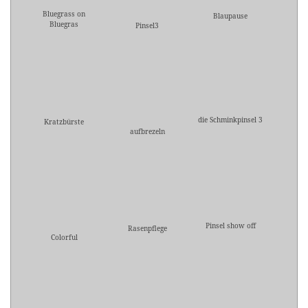
Bluegrass on
Blaupause
Bluegras
Pinsel3
die Schminkpinsel 3
Kratzbürste
aufbrezeln
Pinsel show off
Rasenpflege
Colorful