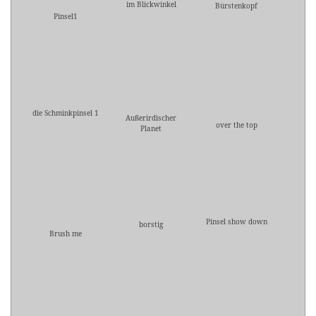
im Blickwinkel
Bürstenkopf
Pinsel1
die Schminkpinsel 1
Außerirdischer
over the top
Planet
Pinsel show down
borstig
Brush me