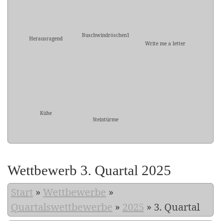
Buschwindröschen1
Herausragend
Write me a letter
Kühe
Steintürme
Wettbewerb 3. Quartal 2025
Start
»
Wettbewerbe
»
Quartalswettbewerbe
»
2025
»
3. Quartal