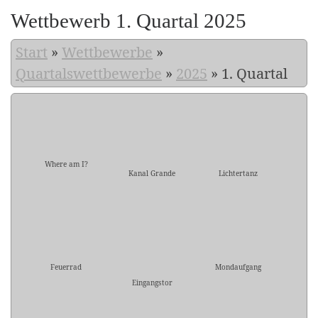
Wettbewerb 1. Quartal 2025
Start
»
Wettbewerbe
»
Quartalswettbewerbe
»
2025
»
1. Quartal
Where am I?
Kanal Grande
Lichtertanz
Feuerrad
Mondaufgang
Eingangstor