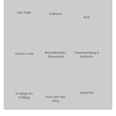
ohne Flügel
Erdbeeren
Kreis
Moerakiboulders
Sonnenuntergang in
Nature is wild
(Neuseeland)
Bechhofen
spring time
Im Spiegel des
Pause über dem
Frühlings
Alltag