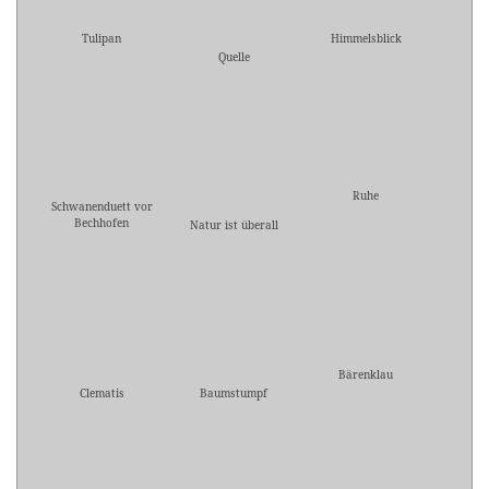
Tulipan
Himmelsblick
Quelle
Ruhe
Schwanenduett vor
Bechhofen
Natur ist überall
Bärenklau
Clematis
Baumstumpf