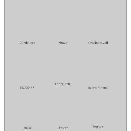
Gondoliere
Möwe
Geheimnisvoll
Coffee Bike
DSC05437
In den Himmel
Seerose
Haus
Fenster