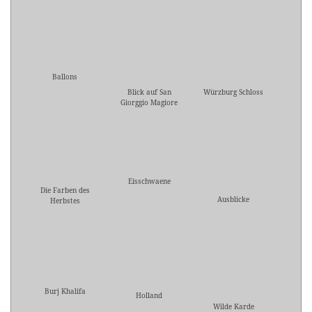
Ballons
Blick auf San
Würzburg Schloss
Giorggio Magiore
Eisschwaene
Die Farben des
Ausblicke
Herbstes
Burj Khalifa
Holland
Wilde Karde