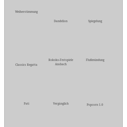
Weiherstimmung
Dandelion
Spiegelung
Rokoko-Festspiele
Flußmündung
Ansbach
Classics Regatta
Pati
Vergänglich
Popcorn 1.0