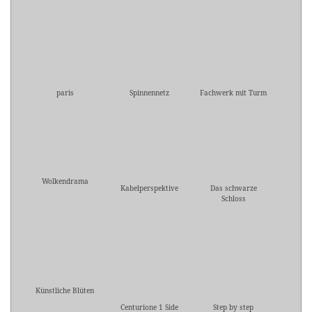
paris
Spinnennetz
Fachwerk mit Turm
Wolkendrama
Kabelperspektive
Das schwarze
Schloss
Künstliche Blüten
Centurione 1 Side
Step by step