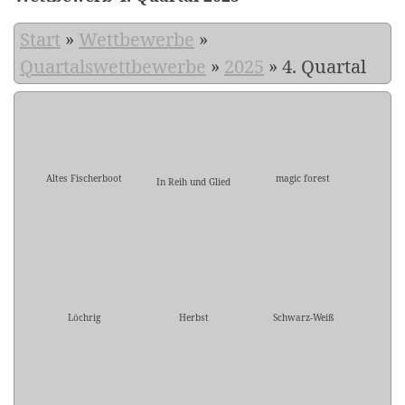
Start
»
Wettbewerbe
»
Quartalswettbewerbe
»
2025
»
4. Quartal
Altes Fischerboot
magic forest
In Reih und Glied
Löchrig
Herbst
Schwarz-Weiß