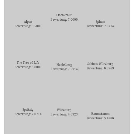
Eisenkraut
Bewertung: 7.0000
Alpen
Spinne
Bewertung: 6.5000
Bewertung: 7.0714
The Tree of Life
Schloss Würzburg
Heidelberg
Bewertung: 8.0000
Bewertung: 6.0769
Bewertung: 7.5714
Spritzig
Würzburg
Baumstamm
Bewertung: 7.0714
Bewertung: 4.6923
Bewertung: 5.4286