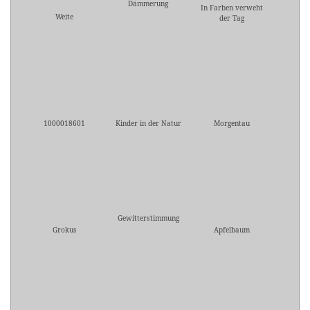
Dämmerung
In Farben verweht
Weite
der Tag
1000018601
Kinder in der Natur
Morgentau
Gewitterstimmung
Grokus
Apfelbaum