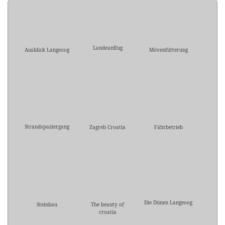
Landeanflug
Ausblick Langeoog
Mövenfütterung
Strandspaziergang
Zagreb Croatia
Fährbetrieb
Die Dünen Langeoog
Steinbau
The beauty of
croatia