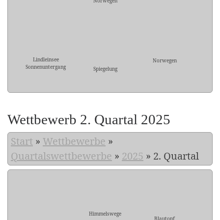
Norwegen
Lindleinsee
Norwegen
Sonnenuntergang
Spiegelung
Wettbewerb 2. Quartal 2025
Start
»
Wettbewerbe
»
Quartalswettbewerbe
»
2025
»
2. Quartal
Himmelswege
Blautopf