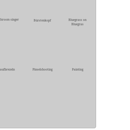
throom singer
Bluegrass on
Bürstenkopf
Bluegras
aufbrezeln
Pinselshooting
Painting