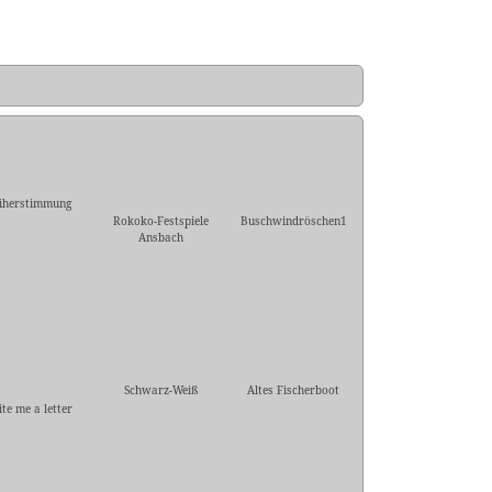
iherstimmung
Rokoko-Festspiele
Buschwindröschen1
Ansbach
Schwarz-Weiß
Altes Fischerboot
te me a letter