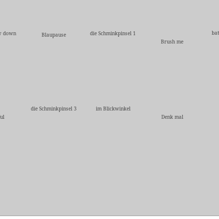
ba
w down
die Schminkpinsel 1
Blaupause
Brush me
die Schminkpinsel 3
im Blickwinkel
ul
Denk mal