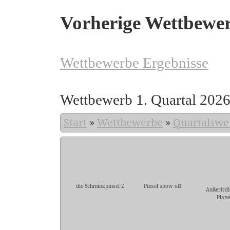
Vorherige Wettbewe
Wettbewerbe Ergebnisse
Wettbewerb 1. Quartal 202
Start
»
Wettbewerbe
»
Quartalswe
die Schminkpinsel 2
Pinsel show off
Außerirdi
Plane