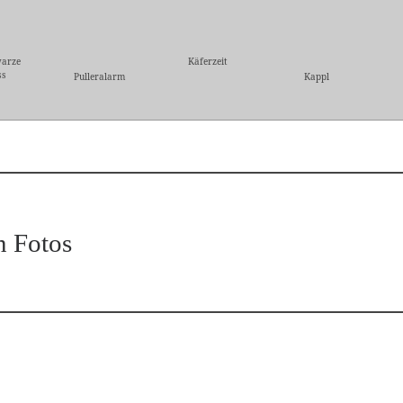
warze
Käferzeit
ss
Pulleralarm
Kappl
n Fotos