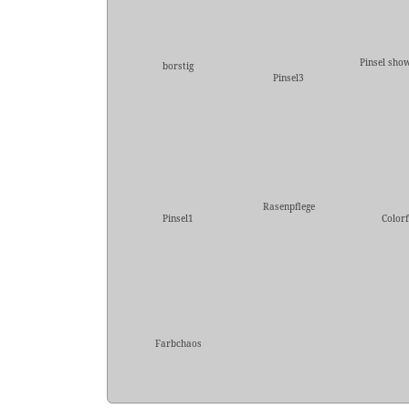
Pinsel sho
borstig
Pinsel3
Rasenpflege
Pinsel1
Colorf
Farbchaos