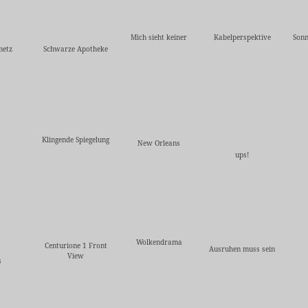
Mich sieht keiner
Kabelperspektive
Sonn
netz
Schwarze Apotheke
Klingende Spiegelung
New Orleans
ups!
Wolkendrama
Centurione 1 Front
Ausruhen muss sein
View
s