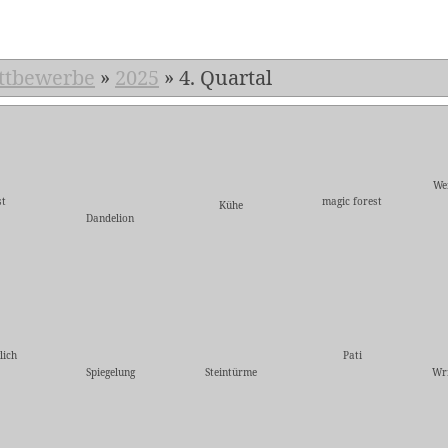
ttbewerbe
»
2025
»
4. Quartal
We
t
magic forest
Kühe
Dandelion
lich
Pati
Spiegelung
Steintürme
Wri