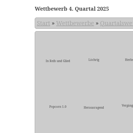
Wettbewerb 4. Quartal 2025
Start
»
Wettbewerbe
»
Quartalswe
Löchrig
Herbs
In Reih und Glied
Vergäng
Popcorn 1.0
Herausragend