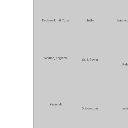
Fachwerk mit Turm
hello
Spinnen
Skyline_Negative
dark flower
Kuh
Verästelt
Schwarzbär
pari