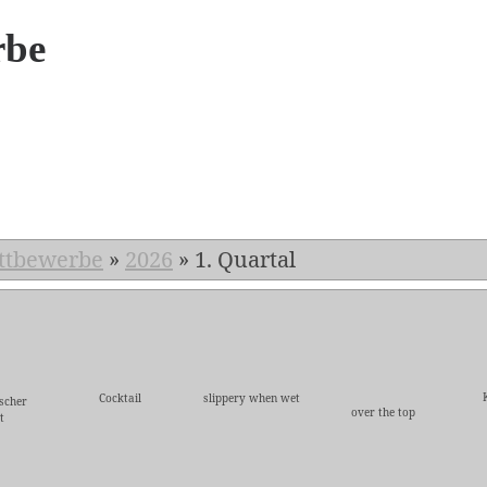
rbe
6
ttbewerbe
»
2026
»
1. Quartal
Cocktail
slippery when wet
scher
over the top
t