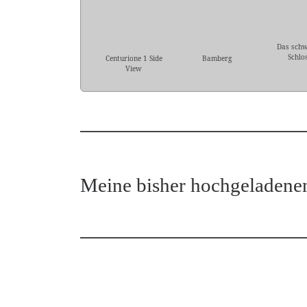
Das sch
Schlo
Centurione 1 Side
Bamberg
View
Meine bisher hochgeladene