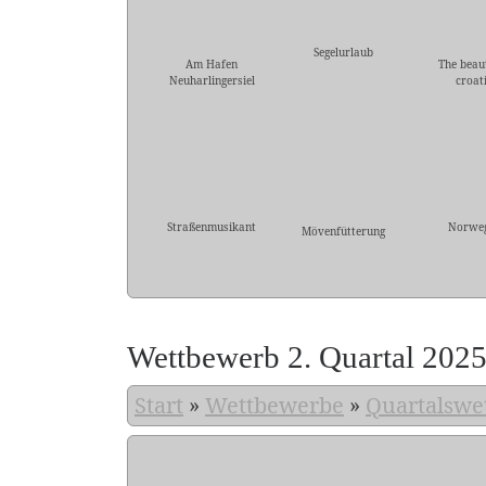
Segelurlaub
Am Hafen
The beau
Neuharlingersiel
croat
Straßenmusikant
Norwe
Mövenfütterung
Wettbewerb 2. Quartal 202
Start
»
Wettbewerbe
»
Quartalswe