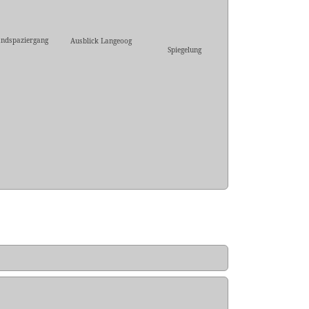
andspaziergang
Ausblick Langeoog
Spiegelung