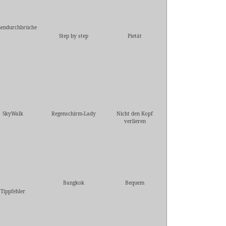
endurchbrüche
Step by step
Pietät
SkyWalk
Regenschirm-Lady
Nicht den Kopf
verlieren
Bangkok
Bequem
Tippfehler