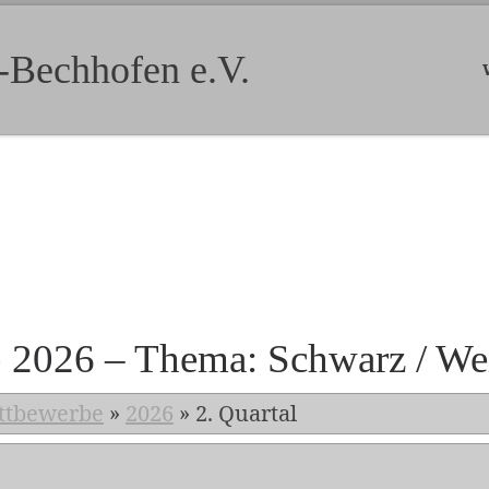
-Bechhofen e.V.
b 2026 – Thema: Schwarz / We
ttbewerbe
»
2026
»
2. Quartal