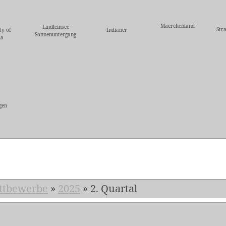
Maerchenland
Lindleinsee
Str
ty of
Indianer
Sonnenuntergang
ia
gen
5
ttbewerbe
»
2025
»
2. Quartal