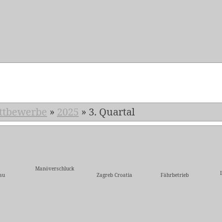
5
ttbewerbe
»
2025
»
3. Quartal
Manöverschluck
au
Zagreb Croatia
Fährbetrieb