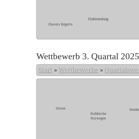
Flußmündung
Classics Regatta
Wettbewerb 3. Quartal 202
Start
»
Wettbewerbe
»
Quartalswe
Ostsee
Steinb
Stabkirche
Norwegen