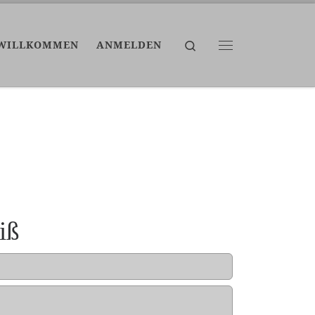
Search
WILLKOMMEN
ANMELDEN
Menü
iß