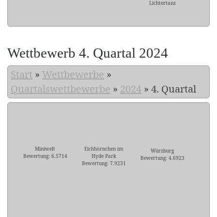
Lichtertanz
Wettbewerb 4. Quartal 2024
Start
»
Wettbewerbe
»
Quartalswettbewerbe
»
2024
»
4. Quartal
Miniwelt
Eichhörnchen im
Würzburg
Bewertung: 6.5714
Hyde Park
Bewertung: 4.6923
Bewertung: 7.9231