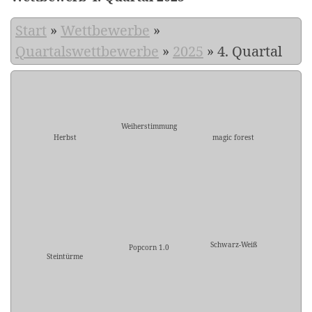
Start
»
Wettbewerbe
»
Quartalswettbewerbe
»
2025
»
4. Quartal
Weiherstimmung
Herbst
magic forest
Schwarz-Weiß
Popcorn 1.0
Steintürme