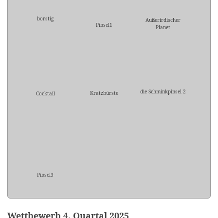
borstig
Außerirdischer
Pinsel1
Planet
die Schminkpinsel 2
Kratzbürste
Cocktail
Pinsel3
Wettbewerb 4. Quartal 2025