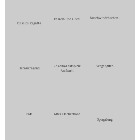
Buschwindröschen1
In Reih und Glied
Classics Regatta
Rokoko-Festspiele
Vergänglich
Herausragend
Ansbach
Pati
Altes Fischerboot
Spiegelung