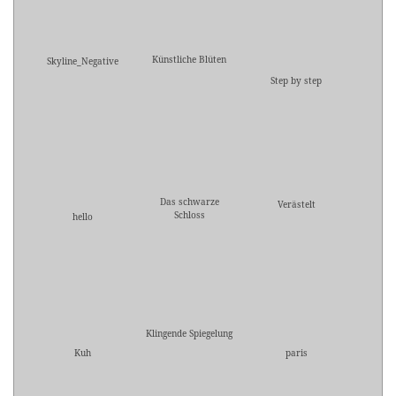
Künstliche Blüten
Skyline_Negative
Step by step
Das schwarze
Verästelt
Schloss
hello
Klingende Spiegelung
Kuh
paris