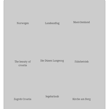
Maerchenland
Norwegen
Landeanflug
Die Dünen Langeoog
The beauty of
Fährbetrieb
croatia
Segelurlaub
Zagreb Croatia
Kirche am Berg