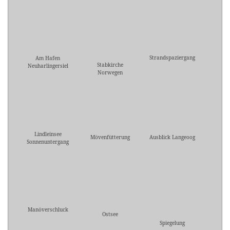
Strandspaziergang
Am Hafen
Stabkirche
Neuharlingersiel
Norwegen
Lindleinsee
Mövenfütterung
Ausblick Langeoog
Sonnenuntergang
Manöverschluck
Ostsee
Spiegelung