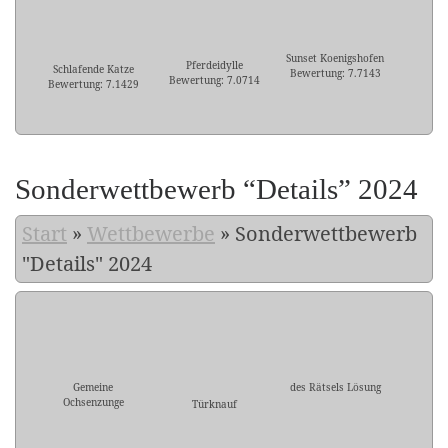
Sunset Koenigshofen
Pferdeidylle
Schlafende Katze
Bewertung: 7.7143
Bewertung: 7.0714
Bewertung: 7.1429
Sonderwettbewerb “Details” 2024
Start
»
Wettbewerbe
»
Sonderwettbewerb
"Details" 2024
Gemeine
des Rätsels Lösung
Ochsenzunge
Türknauf