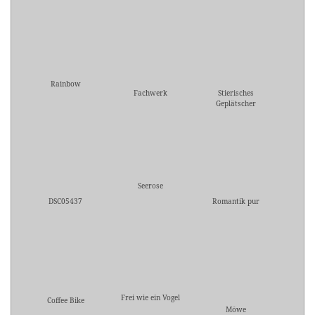
Rainbow
Fachwerk
Stierisches
Geplätscher
Seerose
DSC05437
Romantik pur
Frei wie ein Vogel
Coffee Bike
Möwe