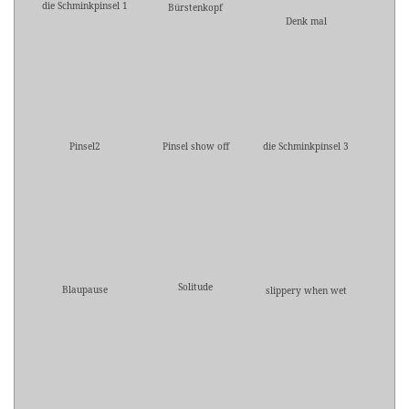
die Schminkpinsel 1
Bürstenkopf
Denk mal
Pinsel2
Pinsel show off
die Schminkpinsel 3
Solitude
Blaupause
slippery when wet