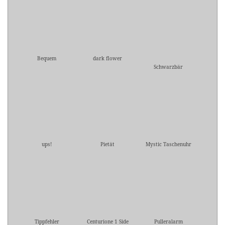
Bequem
dark flower
Schwarzbär
ups!
Pietät
Mystic Taschenuhr
Tippfehler
Centurione 1 Side
Pulleralarm