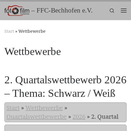
Zum Inhalt springen
– FFC-Bechhofen e.V.
Search
Me
Start
»
Wettbewerbe
Wettbewerbe
2. Quartalswettbewerb 2026
– Thema: Schwarz / Weiß
Start
»
Wettbewerbe
»
Quartalswettbewerbe
»
2026
»
2. Quartal