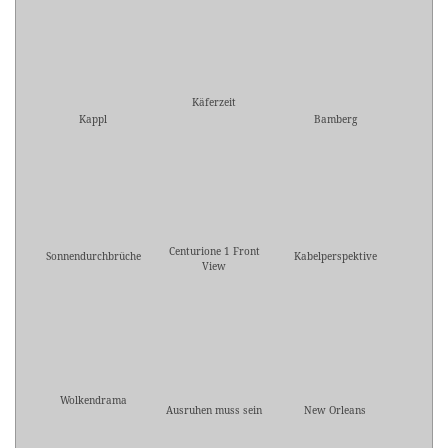
Käferzeit
Kappl
Bamberg
Centurione 1 Front
Sonnendurchbrüche
Kabelperspektive
View
Wolkendrama
Ausruhen muss sein
New Orleans