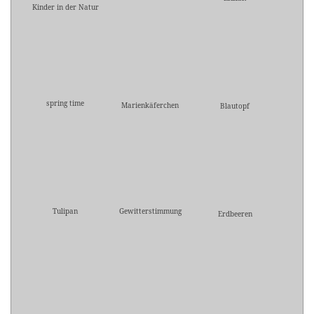
Kinder in der Natur
spring time
Marienkäferchen
Blautopf
Tulipan
Gewitterstimmung
Erdbeeren