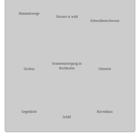
Himmelswege
Nature is wild
Schwalbenschwanz
Sonnenuntergang in
Bechhofen
Grokus
Clematis
Gegenlicht
Bärenklau
Schilf