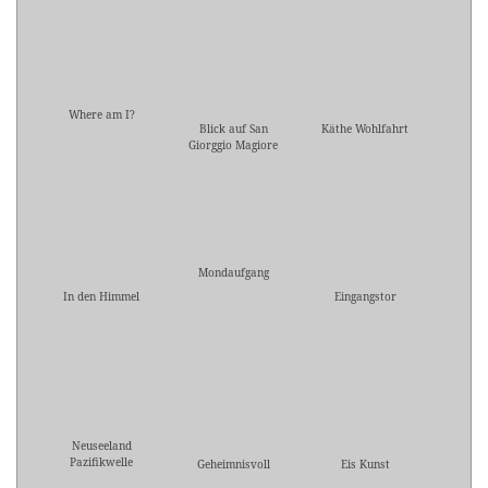
Where am I?
Blick auf San
Käthe Wohlfahrt
Giorggio Magiore
Mondaufgang
In den Himmel
Eingangstor
Neuseeland
Pazifikwelle
Geheimnisvoll
Eis Kunst