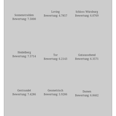
Loving
Schloss Würzburg
Sonnenstrahlen
Bewertung: 4.7857
Bewertung: 6.0769
Bewertung: 7.5000
Heidelberg
Tor
Gutaussehend
Bewertung: 7.5714
Bewertung: 6.2143
Bewertung: 6.3571
Gestrandet
Geometrisch
Damen
Bewertung: 7.4286
Bewertung: 5.9286
Bewertung: 6.8462