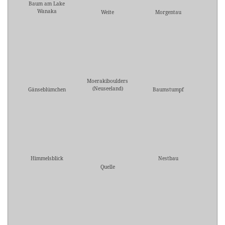
Baum am Lake
Wanaka
Weite
Morgentau
Moerakiboulders
(Neuseeland)
Gänseblümchen
Baumstumpf
Himmelsblick
Nestbau
Quelle