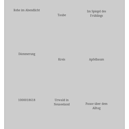
Rehe im Abendlicht
Im Spiegel des
Taube
Frühlings
Dämmerung
Kreis
Apfelbaum
1000018618
Urwald in
Pause über dem
Neuseeland
Alltag