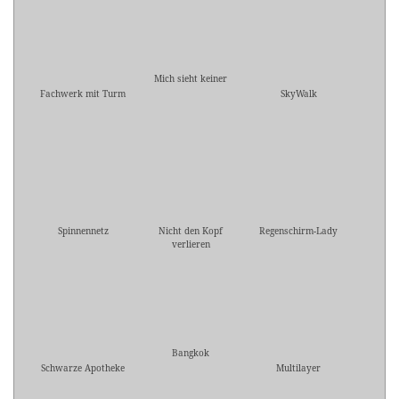
Mich sieht keiner
Fachwerk mit Turm
SkyWalk
Spinnennetz
Nicht den Kopf
Regenschirm-Lady
verlieren
Bangkok
Schwarze Apotheke
Multilayer