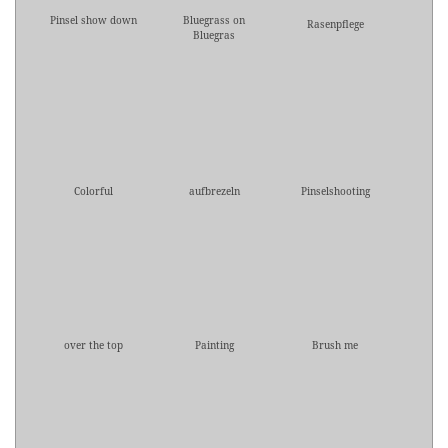
Pinsel show down
Bluegrass on
Rasenpflege
Bluegras
Colorful
aufbrezeln
Pinselshooting
over the top
Painting
Brush me