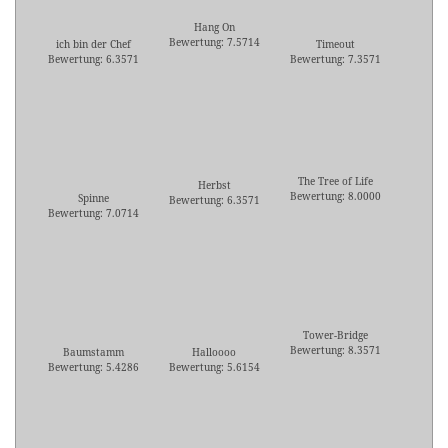
Hang On
Bewertung: 7.5714
ich bin der Chef
Timeout
Bewertung: 6.3571
Bewertung: 7.3571
The Tree of Life
Herbst
Bewertung: 8.0000
Spinne
Bewertung: 6.3571
Bewertung: 7.0714
Tower-Bridge
Bewertung: 8.3571
Baumstamm
Halloooo
Bewertung: 5.4286
Bewertung: 5.6154