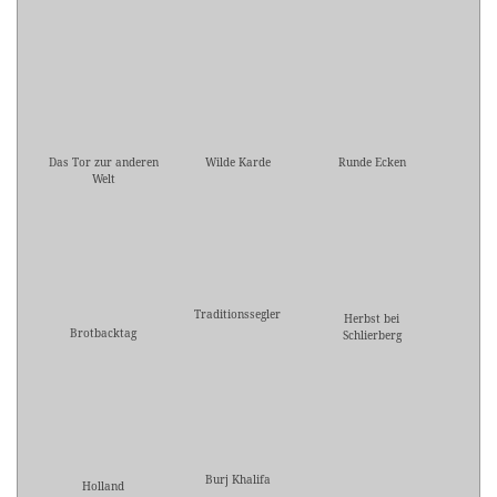
Das Tor zur anderen
Wilde Karde
Runde Ecken
Welt
Traditionssegler
Herbst bei
Brotbacktag
Schlierberg
Burj Khalifa
Holland