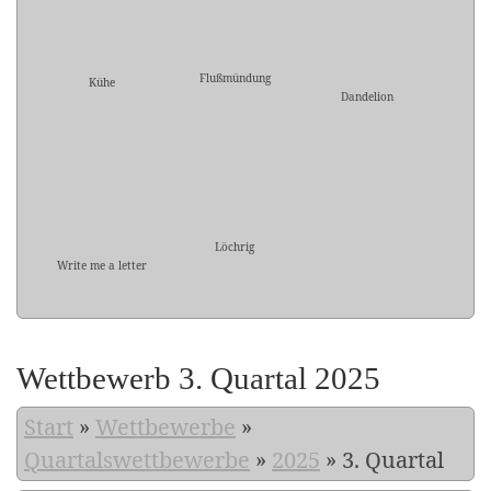
Flußmündung
Kühe
Dandelion
Löchrig
Write me a letter
Wettbewerb 3. Quartal 2025
Start
»
Wettbewerbe
»
Quartalswettbewerbe
»
2025
»
3. Quartal