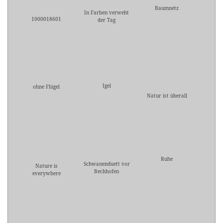
Baumnetz
In Farben verweht
1000018601
der Tag
Igel
ohne Flügel
Natur ist überall
Ruhe
Schwanenduett vor
Nature is
Bechhofen
everywhere