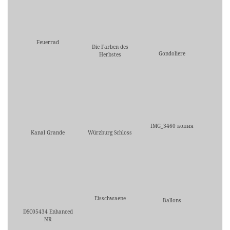
Feuerrad
Die Farben des
Gondoliere
Herbstes
IMG_3460 копия
Kanal Grande
Würzburg Schloss
Eisschwaene
Ballons
DSC05434 Enhanced
NR