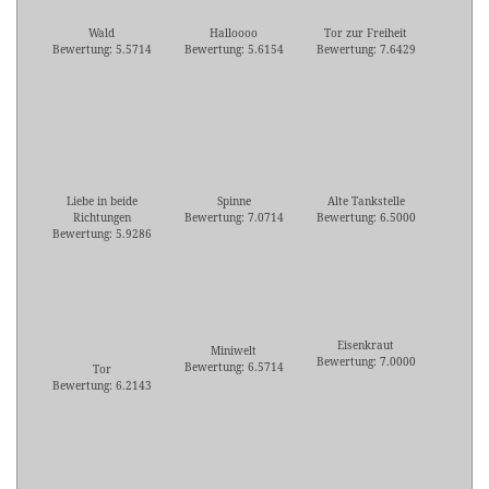
Wald
Halloooo
Tor zur Freiheit
Bewertung: 5.5714
Bewertung: 5.6154
Bewertung: 7.6429
Liebe in beide
Spinne
Alte Tankstelle
Richtungen
Bewertung: 7.0714
Bewertung: 6.5000
Bewertung: 5.9286
Eisenkraut
Miniwelt
Bewertung: 7.0000
Bewertung: 6.5714
Tor
Bewertung: 6.2143