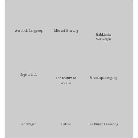
Ausblick Langeoog
Mövenfütterung
Stabkirche
Norwegen
Segelurlaub
Strandspaziergang
The beauty of
croatia
Norwegen
Ostsee
Die Dünen Langeoog