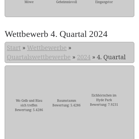
Möwe
Geheimnisvoll
Eingangstor
Wettbewerb 4. Quartal 2024
Start
»
Wettbewerbe
»
Quartalswettbewerbe
»
2024
»
4. Quartal
Eichhörnchen im
Hyde Park
Wo Gelb und Blau
Baumstamm
Bewertung: 7.9231
sich treffen
Bewertung: 5.4286
Bewertung: 5.4286