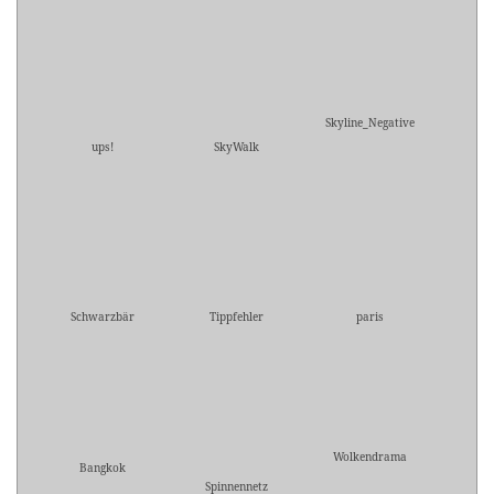
Skyline_Negative
ups!
SkyWalk
Schwarzbär
Tippfehler
paris
Wolkendrama
Bangkok
Spinnennetz