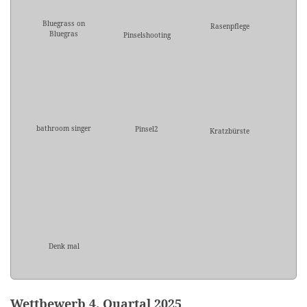
Bluegrass on
Rasenpflege
Bluegras
Pinselshooting
bathroom singer
Pinsel2
Kratzbürste
Denk mal
Wettbewerb 4. Quartal 2025