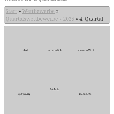
Start
»
Wettbewerbe
»
Quartalswettbewerbe
»
2025
»
4. Quartal
Herbst
Vergänglich
Schwarz-Weiß
Löchrig
Spiegelung
Dandelion