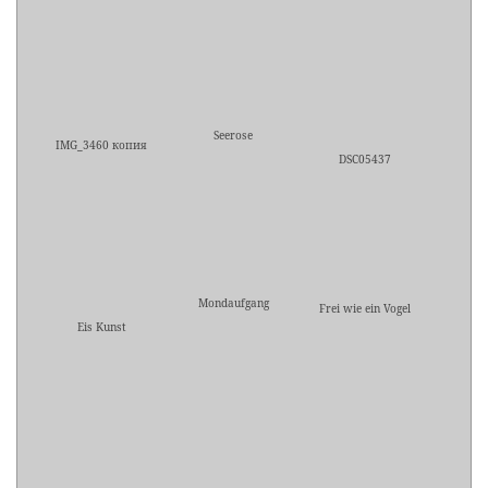
Seerose
IMG_3460 копия
DSC05437
Mondaufgang
Frei wie ein Vogel
Eis Kunst