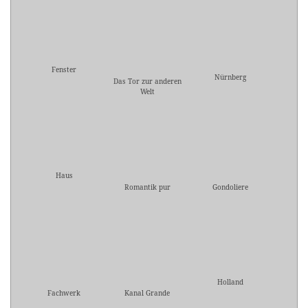
Fenster
Nürnberg
Das Tor zur anderen
Welt
Haus
Romantik pur
Gondoliere
Holland
Fachwerk
Kanal Grande