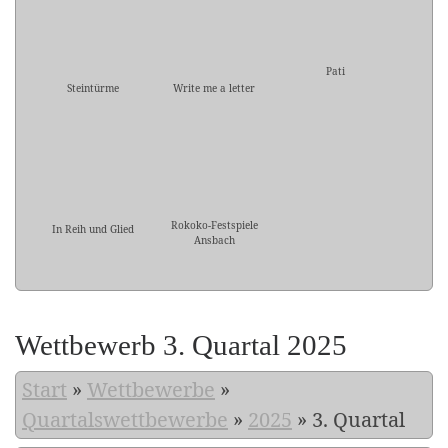
Pati
Steintürme
Write me a letter
Rokoko-Festspiele
In Reih und Glied
Ansbach
Wettbewerb 3. Quartal 2025
Start
»
Wettbewerbe
»
Quartalswettbewerbe
»
2025
»
3. Quartal