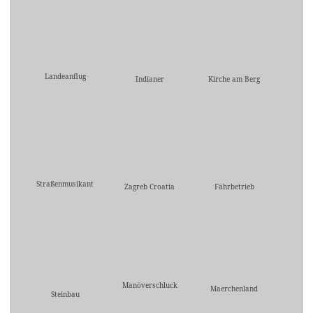
Landeanflug
Indianer
Kirche am Berg
Straßenmusikant
Zagreb Croatia
Fährbetrieb
Manöverschluck
Maerchenland
Steinbau