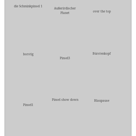
die Schminkpinsel 1
Außerirdischer
over the top
Planet
Bürstenkopf
borstig
Pinsel3
Pinsel show down
Blaupause
Pinsel1