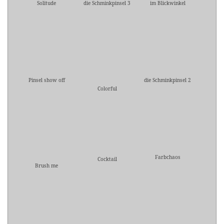
Solitude
die Schminkpinsel 3
im Blickwinkel
Pinsel show off
die Schminkpinsel 2
Colorful
Farbchaos
Cocktail
Brush me