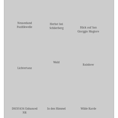
Neuseeland
Herbst bei
Pazifikwelle
Blick auf San
Schlierberg
Giorggio Magiore
Wald
Rainbow
Lichtertanz
DSC05434 Enhanced
In den Himmel
Wilde Karde
NR