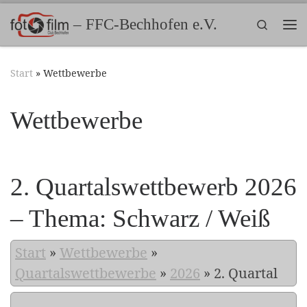
Zum Inhalt springen
– FFC-Bechhofen e.V.
Search
Me
Start
»
Wettbewerbe
Wettbewerbe
2. Quartalswettbewerb 2026
– Thema: Schwarz / Weiß
Start
»
Wettbewerbe
»
Quartalswettbewerbe
»
2026
»
2. Quartal