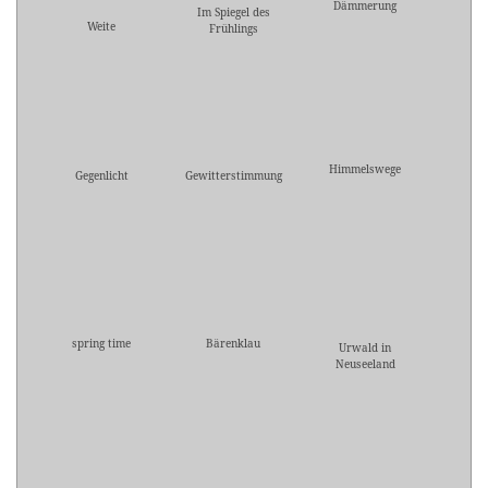
Dämmerung
Im Spiegel des
Weite
Frühlings
Himmelswege
Gegenlicht
Gewitterstimmung
spring time
Bärenklau
Urwald in
Neuseeland