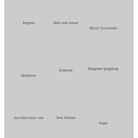
Bequem
Mich sieht keiner
Mystic Taschenuhr
Klingende Spiegelung
Käferzeit
Multilayer
Ausruhen muss sein
New Orleans
Kappl