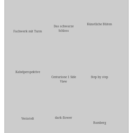
Künstliche Blüten
Das schwarze
Schloss
Fachwerk mit Turm
Kabelperspektive
Centurione 1 Side
Step by step
View
dark flower
Verästelt
Bamberg