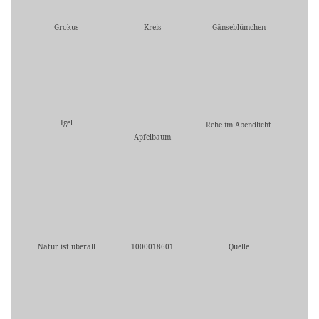
Grokus
Kreis
Gänseblümchen
Igel
Rehe im Abendlicht
Apfelbaum
Natur ist überall
1000018601
Quelle