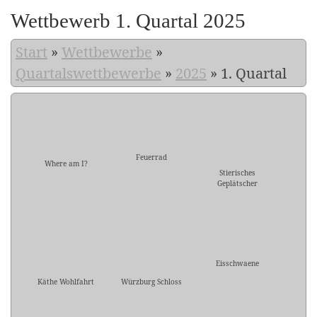
Wettbewerb 1. Quartal 2025
Start
»
Wettbewerbe
»
Quartalswettbewerbe
»
2025
»
1. Quartal
Feuerrad
Where am I?
Stierisches
Geplätscher
Eisschwaene
Käthe Wohlfahrt
Würzburg Schloss