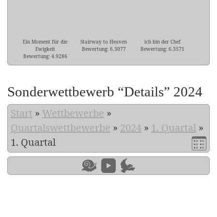
Ein Moment für die
Stairway to Heaven
ich bin der Chef
Ewigkeit
Bewertung: 6.3077
Bewertung: 6.3571
Bewertung: 4.9286
Sonderwettbewerb “Details” 2024
Start
»
Wettbewerbe
»
Quartalswettbewerbe
»
2024
»
1. Quartal
»
1. Quartal