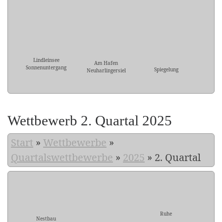
Lindleinsee
Am Hafen
Sonnenuntergang
Spiegelung
Neuharlingersiel
Wettbewerb 2. Quartal 2025
Start
»
Wettbewerbe
»
Quartalswettbewerbe
»
2025
»
2. Quartal
Ruhe
Nestbau