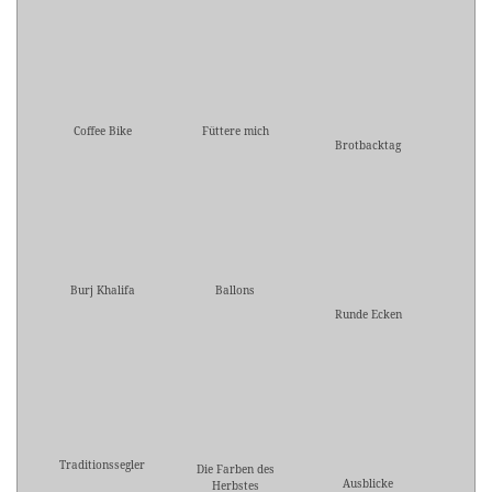
Coffee Bike
Füttere mich
Brotbacktag
Burj Khalifa
Ballons
Runde Ecken
Traditionssegler
Die Farben des
Ausblicke
Herbstes