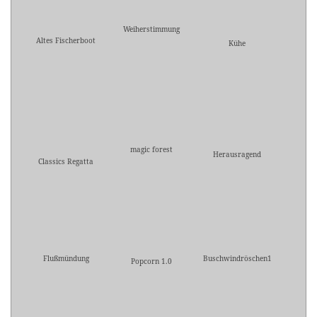
Weiherstimmung
Altes Fischerboot
Kühe
magic forest
Herausragend
Classics Regatta
Flußmündung
Buschwindröschen1
Popcorn 1.0