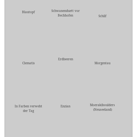
Schwanenduett vor
Blautopf
Bechhofen
Schilf
Erdbeeren
Clematis
Morgentau
Moerakiboulders
In Farben verweht
Enzian
(Neuseeland)
der Tag