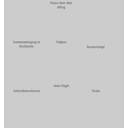
Pause über dem
Alltag
Sonnenuntergang in
Tulipan
Bechhofen
Baumstumpf
ohne Flügel
Schwalbenschwanz
Taube