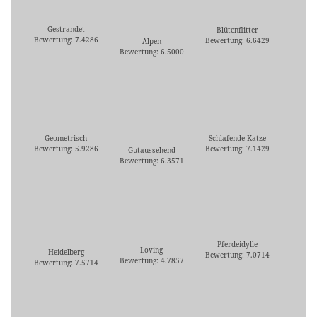
Gestrandet
Blütenflitter
Bewertung: 7.4286
Bewertung: 6.6429
Alpen
Bewertung: 6.5000
Geometrisch
Schlafende Katze
Bewertung: 5.9286
Bewertung: 7.1429
Gutaussehend
Bewertung: 6.3571
Pferdeidylle
Loving
Heidelberg
Bewertung: 7.0714
Bewertung: 4.7857
Bewertung: 7.5714