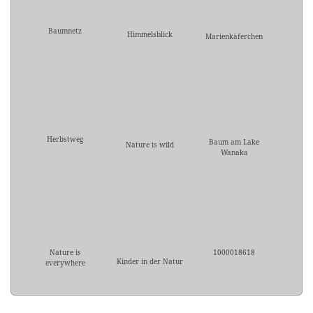
Baumnetz
Himmelsblick
Marienkäferchen
Herbstweg
Baum am Lake
Nature is wild
Wanaka
Nature is
1000018618
Kinder in der Natur
everywhere