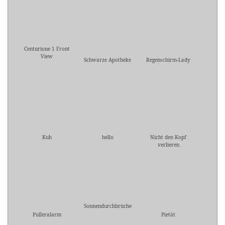
Centurione 1 Front
View
Schwarze Apotheke
Regenschirm-Lady
Kuh
hello
Nicht den Kopf
verlieren
Sonnendurchbrüche
Pulleralarm
Pietät