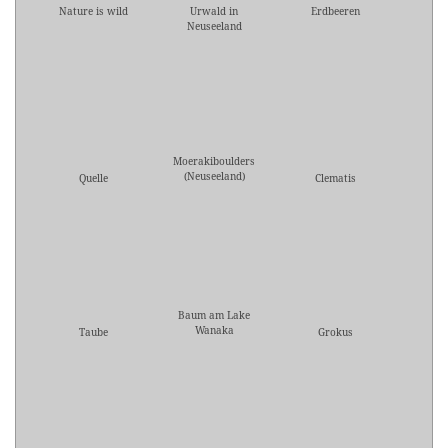
Nature is wild
Urwald in
Erdbeeren
Neuseeland
Moerakiboulders
(Neuseeland)
Quelle
Clematis
Baum am Lake
Wanaka
Taube
Grokus