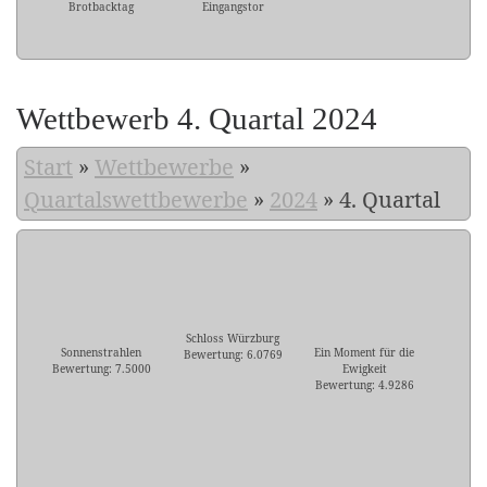
Brotbacktag
Eingangstor
Wettbewerb 4. Quartal 2024
Start
»
Wettbewerbe
»
Quartalswettbewerbe
»
2024
»
4. Quartal
Schloss Würzburg
Sonnenstrahlen
Ein Moment für die
Bewertung: 6.0769
Bewertung: 7.5000
Ewigkeit
Bewertung: 4.9286