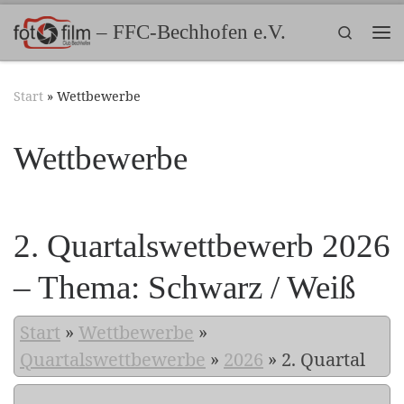
Zum Inhalt springen
– FFC-Bechhofen e.V.
Search
Me
Start
»
Wettbewerbe
Wettbewerbe
2. Quartalswettbewerb 2026
– Thema: Schwarz / Weiß
Start
»
Wettbewerbe
»
Quartalswettbewerbe
»
2026
»
2. Quartal