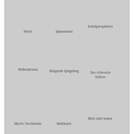
Kabelperspektive
Pietät
Spinnennetz
Wolkendrama
Klingende Spiegelung
Das schwarze
Schloss
Mich sieht keiner
Mystic Taschenuhr
Multilayer