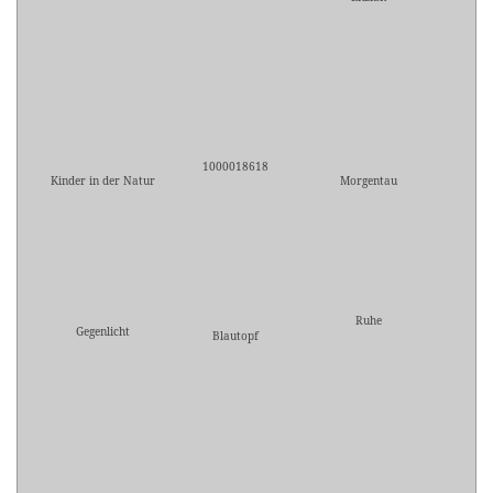
1000018618
Kinder in der Natur
Morgentau
Ruhe
Gegenlicht
Blautopf