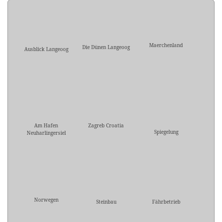
Maerchenland
Die Dünen Langeoog
Ausblick Langeoog
Am Hafen
Zagreb Croatia
Spiegelung
Neuharlingersiel
Norwegen
Steinbau
Fährbetrieb