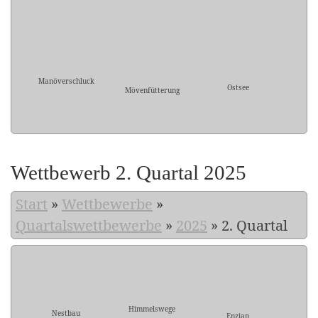
Manöverschluck
Ostsee
Mövenfütterung
Wettbewerb 2. Quartal 2025
Start
»
Wettbewerbe
»
Quartalswettbewerbe
»
2025
»
2. Quartal
Himmelswege
Nestbau
Enzian