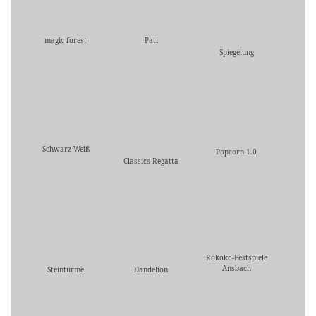
magic forest
Pati
Spiegelung
Schwarz-Weiß
Popcorn 1.0
Classics Regatta
Rokoko-Festspiele
Ansbach
Steintürme
Dandelion