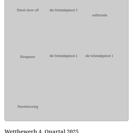
Pinsel show off
die Schminkpinsel 3
aufbrezeln
die Schminkpinsel 2
die Schminkpinsel 1
Blaupause
Pinselshooting
Wettbewerb 4. Quartal 2025