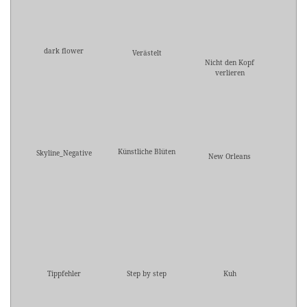
dark flower
Verästelt
Nicht den Kopf
verlieren
Künstliche Blüten
Skyline_Negative
New Orleans
Tippfehler
Step by step
Kuh