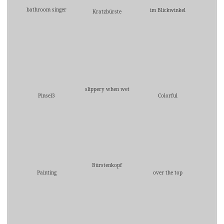
bathroom singer
im Blickwinkel
Kratzbürste
slippery when wet
Pinsel3
Colorful
Bürstenkopf
Painting
over the top