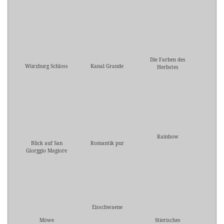
Die Farben des
Würzburg Schloss
Kanal Grande
Herbstes
Rainbow
Blick auf San
Romantik pur
Giorggio Magiore
Eisschwaene
Möwe
Stierisches