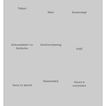
Tulipan
Weite
Baumstumpf
Schwanenduett vor
Gewitterstimmung
Bechhofen
Schilf
Himmelsblick
Nature is
Natur ist überall
everywhere