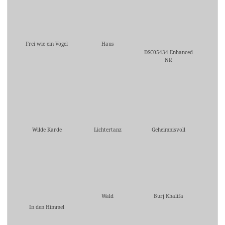
Frei wie ein Vogel
Haus
DSC05434 Enhanced
NR
Wilde Karde
Lichtertanz
Geheimnisvoll
Wald
Burj Khalifa
In den Himmel