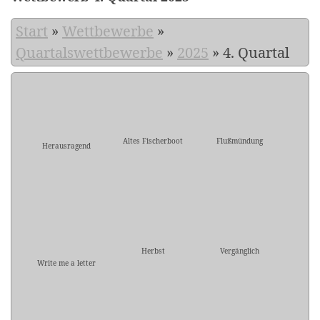
Start
»
Wettbewerbe
»
Quartalswettbewerbe
»
2025
»
4. Quartal
Altes Fischerboot
Flußmündung
Herausragend
Herbst
Vergänglich
Write me a letter