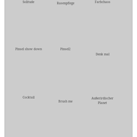
Solitude
Farbchaos
Rasenpflege
Pinsel show down
Pinsel2
Denk mal
Cocktail
Außerirdischer
Brush me
Planet