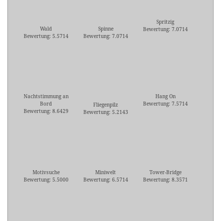
Spritzig
Wald
Spinne
Bewertung: 7.0714
Bewertung: 5.5714
Bewertung: 7.0714
Nachtstimmung an
Hang On
Bord
Bewertung: 7.5714
Fliegenpilz
Bewertung: 8.6429
Bewertung: 5.2143
Motivsuche
Miniwelt
Tower-Bridge
Bewertung: 5.5000
Bewertung: 6.5714
Bewertung: 8.3571