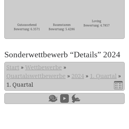
Loving
Gutaussehend
Baumstamm
Bewertung: 4.7857
Bewertung: 6.3571
Bewertung: 5.4286
Sonderwettbewerb “Details” 2024
Start
»
Wettbewerbe
»
Quartalswettbewerbe
»
2024
»
1. Quartal
»
1. Quartal