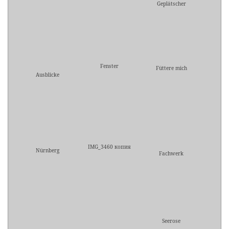
Geplätscher
Fenster
Füttere mich
Ausblicke
IMG_3460 копия
Nürnberg
Fachwerk
Seerose