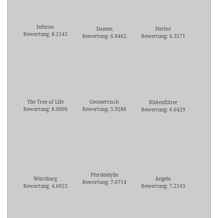
Inferno
Damen
Herbst
Bewertung: 8.2143
Bewertung: 6.8462
Bewertung: 6.3571
The Tree of Life
Geometrisch
Blütenflitter
Bewertung: 8.0000
Bewertung: 5.9286
Bewertung: 6.6429
Pferdeidylle
Würzburg
Angeln
Bewertung: 7.0714
Bewertung: 4.6923
Bewertung: 7.2143