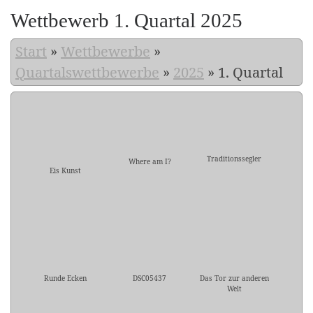
Wettbewerb 1. Quartal 2025
Start
»
Wettbewerbe
»
Quartalswettbewerbe
»
2025
»
1. Quartal
Traditionssegler
Where am I?
Eis Kunst
Runde Ecken
DSC05437
Das Tor zur anderen
Welt