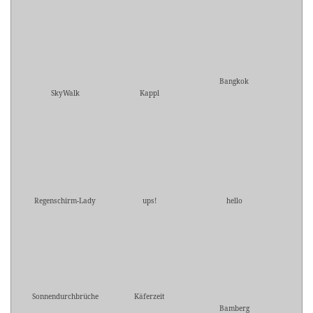
Bangkok
SkyWalk
Kappl
Regenschirm-Lady
ups!
hello
Sonnendurchbrüche
Käferzeit
Bamberg