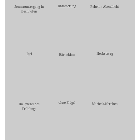
Dämmerung
Sonnenuntergang in
Rehe im Abendlicht
Bechhofen
Herbstweg
Igel
Bärenklau
ohne Flügel
Marienkäferchen
Im Spiegel des
Frühlings