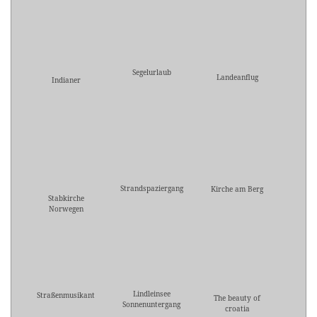
Segelurlaub
Landeanflug
Indianer
Strandspaziergang
Kirche am Berg
Stabkirche
Norwegen
Lindleinsee
Straßenmusikant
The beauty of
Sonnenuntergang
croatia