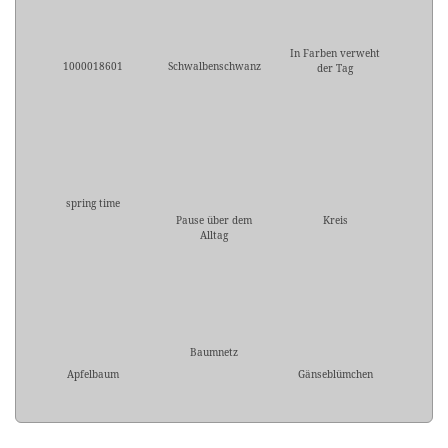
In Farben verweht
1000018601
Schwalbenschwanz
der Tag
spring time
Pause über dem
Kreis
Alltag
Baumnetz
Apfelbaum
Gänseblümchen