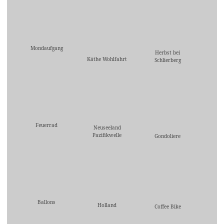
Mondaufgang
Herbst bei
Käthe Wohlfahrt
Schlierberg
Feuerrad
Neuseeland
Pazifikwelle
Gondoliere
Ballons
Holland
Coffee Bike