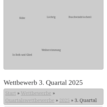
Löchrig
Buschwindröschen1
Kühe
Weiherstimmung
In Reih und Glied
Wettbewerb 3. Quartal 2025
Start
»
Wettbewerbe
»
Quartalswettbewerbe
»
2025
»
3. Quartal