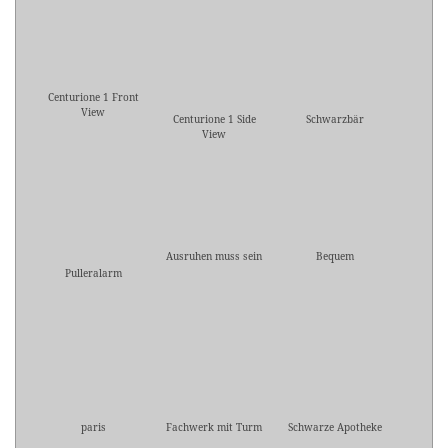
Centurione 1 Front
View
Centurione 1 Side
Schwarzbär
View
Ausruhen muss sein
Bequem
Pulleralarm
paris
Fachwerk mit Turm
Schwarze Apotheke