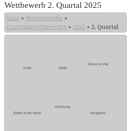
Wettbewerb 2. Quartal 2025
Start
»
Wettbewerbe
»
Quartalswettbewerbe
»
2025
»
2. Quartal
Nature is wild
Taube
Quelle
Herbstweg
Kinder in der Natur
Morgentau