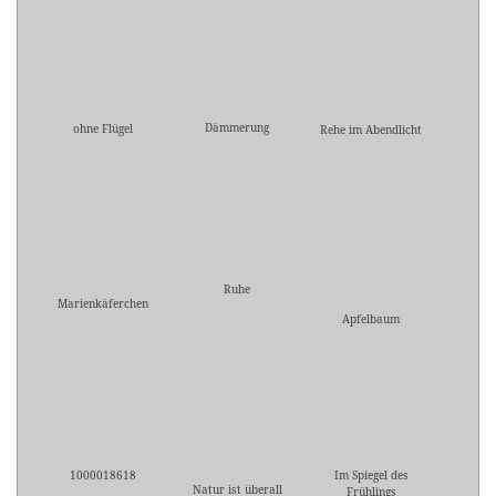
Dämmerung
ohne Flügel
Rehe im Abendlicht
Ruhe
Marienkäferchen
Apfelbaum
1000018618
Im Spiegel des
Natur ist überall
Frühlings