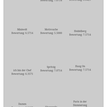
Bewertung: 7.0714
Miniwelt
Motivsuche
Heidelberg
Bewertung: 6.5714
Bewertung: 5.5000
Bewertung: 7.5714
Hang On
Spritzig
Bewertung: 7.5714
ich bin der Chef
Bewertung: 7.0714
Bewertung: 6.3571
Paris in der
Damen
Dämmerung