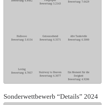
Fliegenpilz
Bewertung: 6.8462
Bewertung: 7.6429
Bewertung: 5.2143
Halloooo
Gutaussehend
Alte Tankstelle
Bewertung: 5.6154
Bewertung: 6.3571
Bewertung: 6.5000
Loving
Stairway to Heaven
Ein Moment für die
Bewertung: 4.7857
Bewertung: 6.3077
Ewigkeit
Bewertung: 4.9286
Sonderwettbewerb “Details” 2024