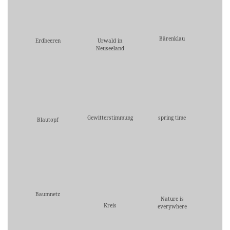
Bärenklau
Erdbeeren
Urwald in
Neuseeland
Gewitterstimmung
spring time
Blautopf
Baumnetz
Nature is
Kreis
everywhere