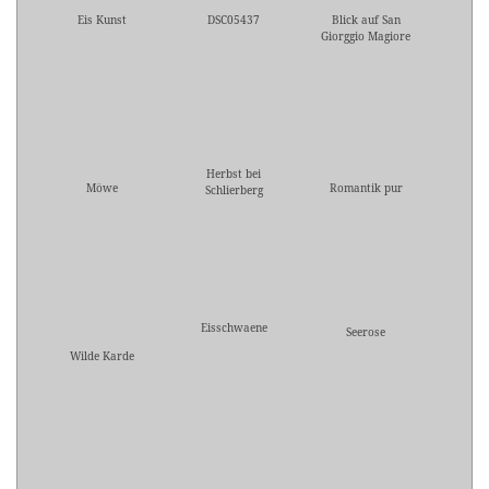
Eis Kunst
DSC05437
Blick auf San
Giorggio Magiore
Herbst bei
Möwe
Romantik pur
Schlierberg
Eisschwaene
Seerose
Wilde Karde