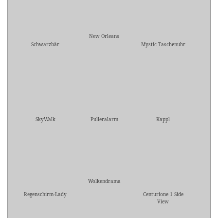
New Orleans
Schwarzbär
Mystic Taschenuhr
SkyWalk
Pulleralarm
Kappl
Wolkendrama
Regenschirm-Lady
Centurione 1 Side
View