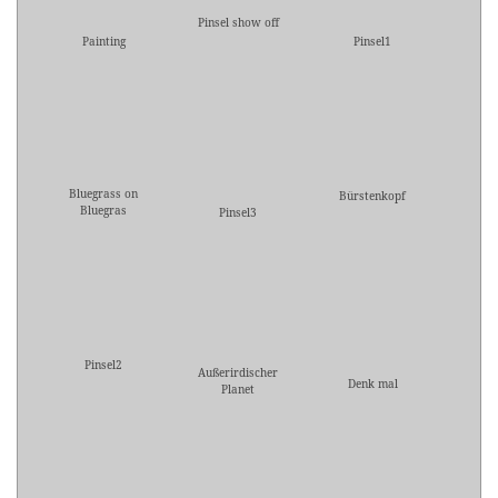
Pinsel show off
Painting
Pinsel1
Bluegrass on
Bürstenkopf
Bluegras
Pinsel3
Pinsel2
Außerirdischer
Denk mal
Planet