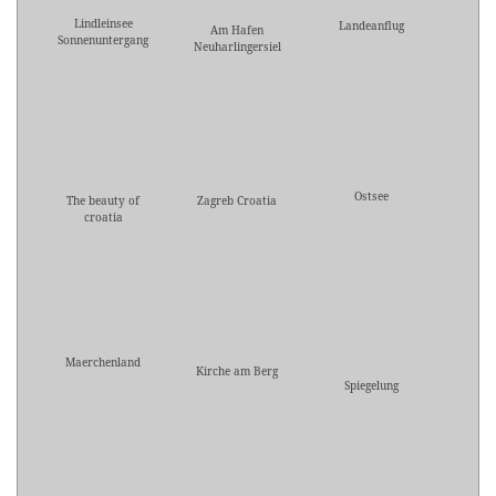
Lindleinsee
Landeanflug
Am Hafen
Sonnenuntergang
Neuharlingersiel
Ostsee
The beauty of
Zagreb Croatia
croatia
Maerchenland
Kirche am Berg
Spiegelung