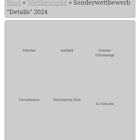
Start
»
Wettbewerbe
»
Sonderwettbewerb
"Details" 2024
Eidechse
Ausblick
Gemeine
Ochsenzunge
Fassadenface
Versteinertes Holz
La Fontaine