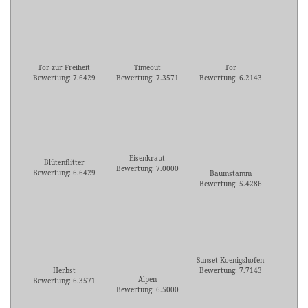
Tor zur Freiheit
Timeout
Tor
Bewertung: 7.6429
Bewertung: 7.3571
Bewertung: 6.2143
Eisenkraut
Blütenflitter
Bewertung: 7.0000
Bewertung: 6.6429
Baumstamm
Bewertung: 5.4286
Sunset Koenigshofen
Herbst
Bewertung: 7.7143
Alpen
Bewertung: 6.3571
Bewertung: 6.5000