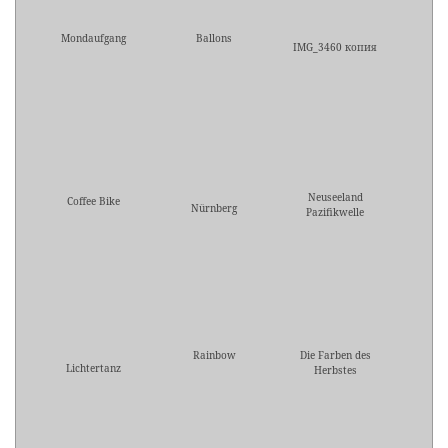
Mondaufgang
Ballons
IMG_3460 копия
Neuseeland
Coffee Bike
Nürnberg
Pazifikwelle
Rainbow
Die Farben des
Lichtertanz
Herbstes