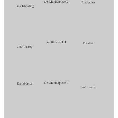
die Schminkpinsel 3
Blaupause
Pinselshooting
im Blickwinkel
Cocktail
over the top
die Schminkpinsel 1
Kratzbürste
aufbrezeln