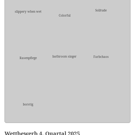
Solitude
slippery when wet
Colorful
bathroom singer
Farbchaos
Rasenpflege
borstig
Wettbewerb 4. Quartal 2025