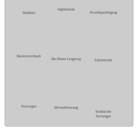
Segelurlaub
Strandspaziergang
Steinbau
Manöverschluck
Die Dünen Langeoog
Fährbetrieb
Norwegen
Mövenfütterung
Stabkirche
Norwegen