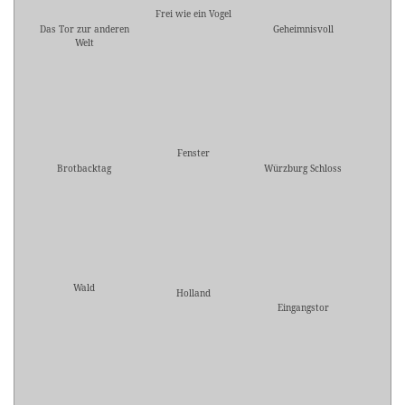
Frei wie ein Vogel
Das Tor zur anderen
Geheimnisvoll
Welt
Fenster
Brotbacktag
Würzburg Schloss
Wald
Holland
Eingangstor