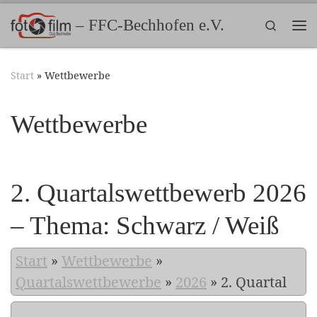
Zum Inhalt springen
– FFC-Bechhofen e.V.
Search
Me
Start
»
Wettbewerbe
Wettbewerbe
2. Quartalswettbewerb 2026
– Thema: Schwarz / Weiß
Start
»
Wettbewerbe
»
Quartalswettbewerbe
»
2026
»
2. Quartal