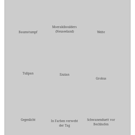
Moerakiboulders
(Neuseeland)
Baumstumpf
Weite
Tulipan
Enzian
Grokus
Gegenlicht
Schwanenduett vor
In Farben verweht
Bechhofen
der Tag