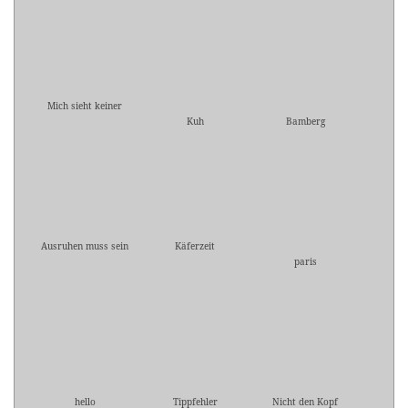
Mich sieht keiner
Kuh
Bamberg
Ausruhen muss sein
Käferzeit
paris
hello
Tippfehler
Nicht den Kopf