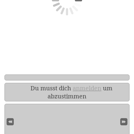
Du musst dich
anmelden
um
abzustimmen