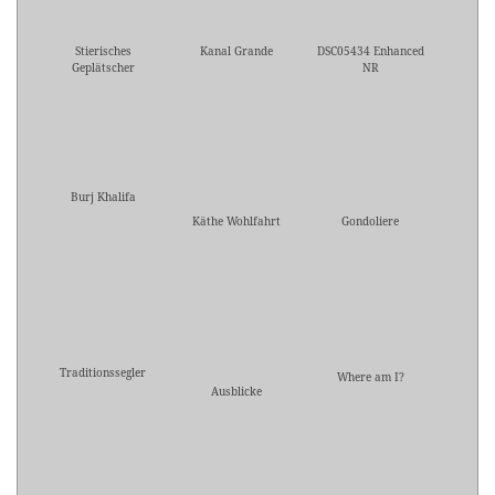
Stierisches
Kanal Grande
DSC05434 Enhanced
Geplätscher
NR
Burj Khalifa
Käthe Wohlfahrt
Gondoliere
Traditionssegler
Where am I?
Ausblicke