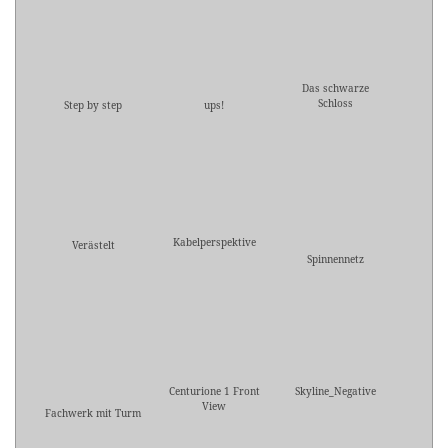
Das schwarze
Schloss
Step by step
ups!
Kabelperspektive
Verästelt
Spinnennetz
Centurione 1 Front
Skyline_Negative
View
Fachwerk mit Turm