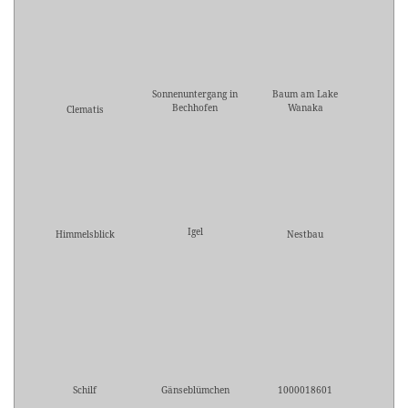
Sonnenuntergang in
Baum am Lake
Bechhofen
Wanaka
Clematis
Igel
Himmelsblick
Nestbau
Schilf
Gänseblümchen
1000018601