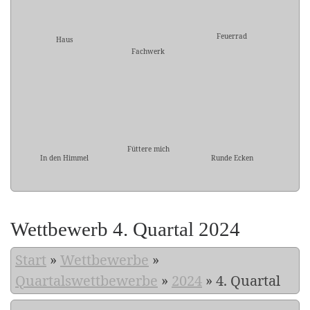
Feuerrad
Haus
Fachwerk
Füttere mich
In den Himmel
Runde Ecken
Wettbewerb 4. Quartal 2024
Start
»
Wettbewerbe
»
Quartalswettbewerbe
»
2024
»
4. Quartal