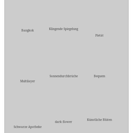
Klingende Spiegelung
Bangkok
Pietät
Sonnendurchbrüche
Bequem
Multilayer
Künstliche Blüten
dark flower
Schwarze Apotheke