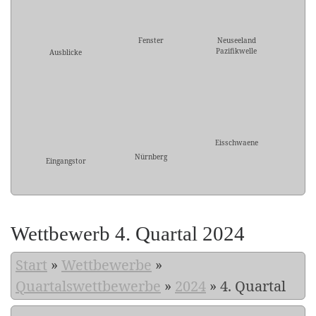
Fenster
Neuseeland
Pazifikwelle
Ausblicke
Eisschwaene
Nürnberg
Eingangstor
Wettbewerb 4. Quartal 2024
Start
»
Wettbewerbe
»
Quartalswettbewerbe
»
2024
»
4. Quartal