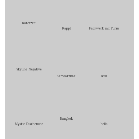
Käferzeit
Kappl
Fachwerk mit Turm
Skyline_Negative
Schwarzbär
Kuh
Bangkok
Mystic Taschenuhr
hello