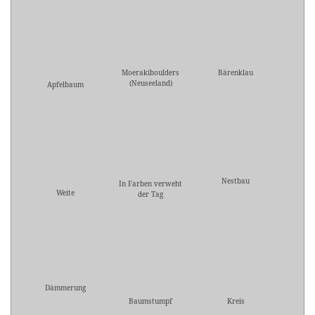
Moerakiboulders
Bärenklau
(Neuseeland)
Apfelbaum
Nestbau
In Farben verweht
Weite
der Tag
Dämmerung
Baumstumpf
Kreis