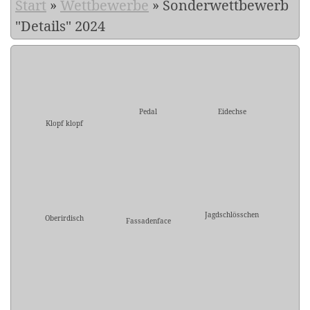
Start
»
Wettbewerbe
»
Sonderwettbewerb
"Details" 2024
Pedal
Eidechse
Klopf klopf
Jagdschlösschen
Oberirdisch
Fassadenface