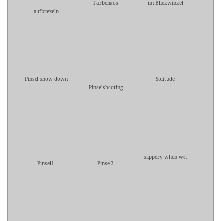
Farbchaos
im Blickwinkel
aufbrezeln
Pinsel show down
Solitude
Pinselshooting
slippery when wet
Pinsel1
Pinsel3