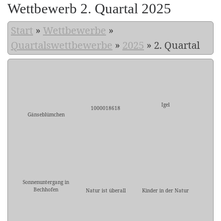
Wettbewerb 2. Quartal 2025
Start
»
Wettbewerbe
»
Quartalswettbewerbe
»
2025
»
2. Quartal
Igel
1000018618
Gänseblümchen
Sonnenuntergang in
Bechhofen
Natur ist überall
Kinder in der Natur