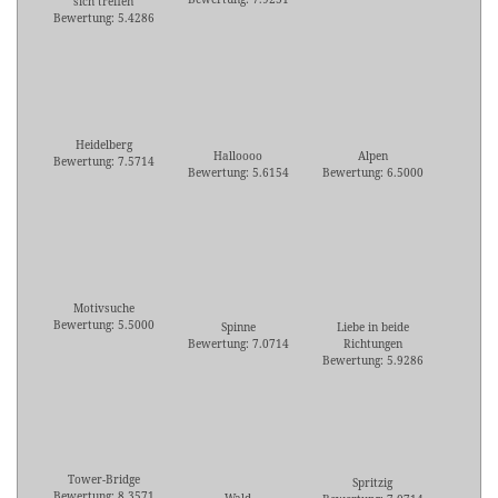
sich treffen
Bewertung: 5.4286
Heidelberg
Halloooo
Alpen
Bewertung: 7.5714
Bewertung: 5.6154
Bewertung: 6.5000
Motivsuche
Bewertung: 5.5000
Spinne
Liebe in beide
Bewertung: 7.0714
Richtungen
Bewertung: 5.9286
Tower-Bridge
Spritzig
Bewertung: 8.3571