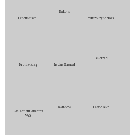
Ballons
Geheimnisvoll
Würzburg Schloss
Feuerrad
Brotbacktag
In den Himmel
Rainbow
Coffee Bike
Das Tor zur anderen
Welt