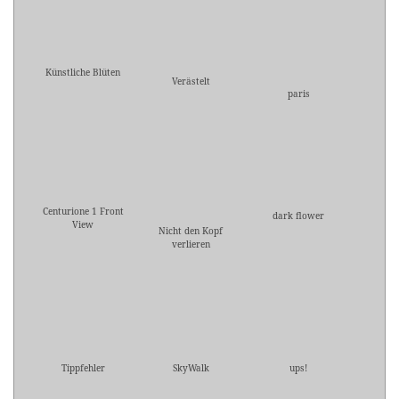
Künstliche Blüten
Verästelt
paris
Centurione 1 Front
dark flower
View
Nicht den Kopf
verlieren
Tippfehler
SkyWalk
ups!