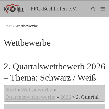
Zum Inhalt springen
– FFC-Bechhofen e.V.
Search
Me
Start
»
Wettbewerbe
Wettbewerbe
2. Quartalswettbewerb 2026
– Thema: Schwarz / Weiß
Start
»
Wettbewerbe
»
Quartalswettbewerbe
»
2026
»
2. Quartal