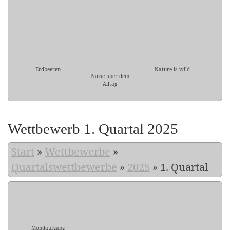
Erdbeeren
Nature is wild
Pause über dem
Alltag
Wettbewerb 1. Quartal 2025
Start
»
Wettbewerbe
»
Quartalswettbewerbe
»
2025
»
1. Quartal
Mondaufgang