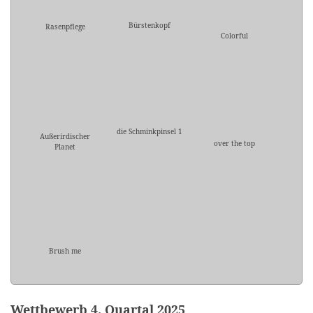
Bürstenkopf
Rasenpflege
Colorful
die Schminkpinsel 1
Außerirdischer
over the top
Planet
Brush me
Wettbewerb 4. Quartal 2025