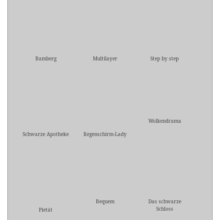
Bamberg
Multilayer
Step by step
Wolkendrama
Schwarze Apotheke
Regenschirm-Lady
Bequem
Das schwarze
Schloss
Pietät