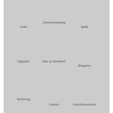
Gewitterstimmung
Taube
Quelle
Gegenlicht
Rehe im Abendlicht
Morgentau
Herbstweg
Clematis
Schwalbenschwanz