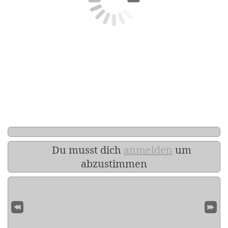
Du musst dich
anmelden
um
abzustimmen