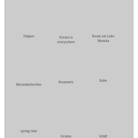
Tulipan
Baum am Lake
Nature is
Wanaka
everywhere
Ruhe
Baumnetz
Marienkäferchen
spring time
Grokus
Schilf