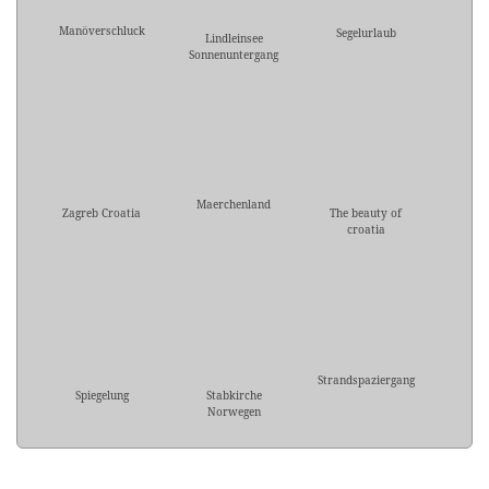
Manöverschluck
Segelurlaub
Lindleinsee
Sonnenuntergang
Maerchenland
Zagreb Croatia
The beauty of
croatia
Strandspaziergang
Spiegelung
Stabkirche
Norwegen