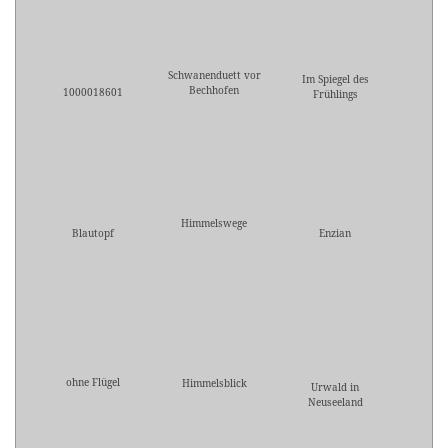
Schwanenduett vor
Im Spiegel des
Bechhofen
1000018601
Frühlings
Himmelswege
Blautopf
Enzian
ohne Flügel
Himmelsblick
Urwald in
Neuseeland