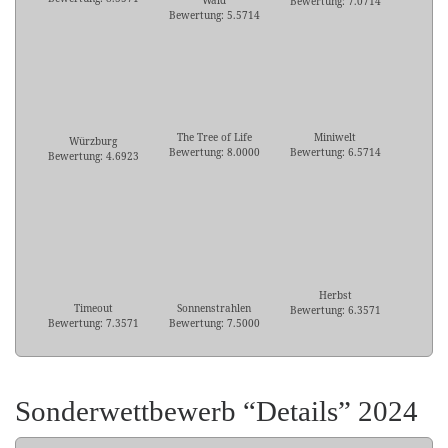
Wald
Bewertung: 7.0714
Bewertung: 5.5714
The Tree of Life
Miniwelt
Würzburg
Bewertung: 8.0000
Bewertung: 6.5714
Bewertung: 4.6923
Herbst
Timeout
Sonnenstrahlen
Bewertung: 6.3571
Bewertung: 7.3571
Bewertung: 7.5000
Sonderwettbewerb “Details” 2024