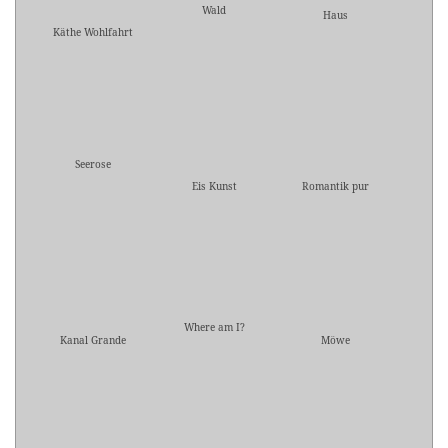
Wald
Haus
Käthe Wohlfahrt
Seerose
Eis Kunst
Romantik pur
Where am I?
Kanal Grande
Möwe