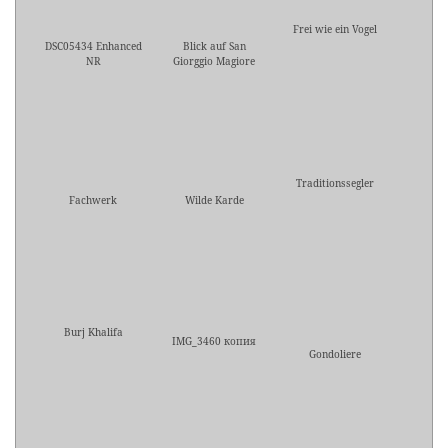
Frei wie ein Vogel
DSC05434 Enhanced
Blick auf San
NR
Giorggio Magiore
Traditionssegler
Fachwerk
Wilde Karde
Burj Khalifa
IMG_3460 копия
Gondoliere