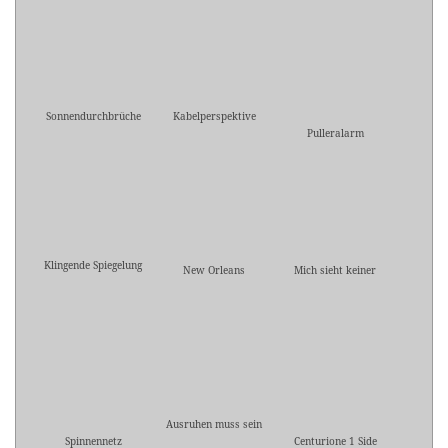
Sonnendurchbrüche
Kabelperspektive
Pulleralarm
Klingende Spiegelung
New Orleans
Mich sieht keiner
Ausruhen muss sein
Spinnennetz
Centurione 1 Side