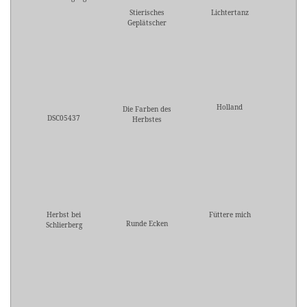
Stierisches
Lichtertanz
Geplätscher
Holland
Die Farben des
DSC05437
Herbstes
Herbst bei
Füttere mich
Runde Ecken
Schlierberg