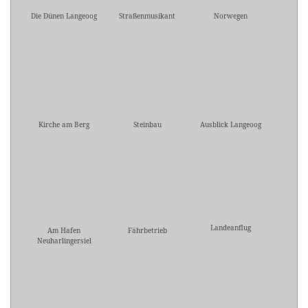
Die Dünen Langeoog
Straßenmusikant
Norwegen
Kirche am Berg
Steinbau
Ausblick Langeoog
Landeanflug
Am Hafen
Fährbetrieb
Neuharlingersiel