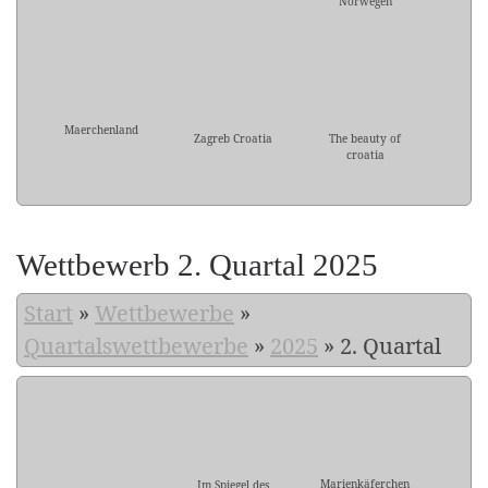
Norwegen
Maerchenland
Zagreb Croatia
The beauty of
croatia
Wettbewerb 2. Quartal 2025
Start
»
Wettbewerbe
»
Quartalswettbewerbe
»
2025
»
2. Quartal
Marienkäferchen
Im Spiegel des