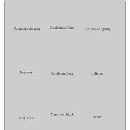
Straßenmusikant
Strandspaziergang
Ausblick Langeoog
Norwegen
Kirche am Berg
Indianer
Manöverschluck
Ostsee
Fährbetrieb