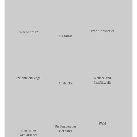
Traditionssegler
Where am I?
Eis Kunst
Frei wie ein Vogel
Neuseeland
Pazifikwelle
Ausblicke
Wald
Die Farben des
Stierisches
Herbstes
Geplätscher