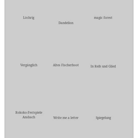
Löchrig
magic forest
Dandelion
Vergänglich
Altes Fischerboot
In Reih und Glied
Rokoko-Festspiele
Ansbach
Write me a letter
Spiegelung