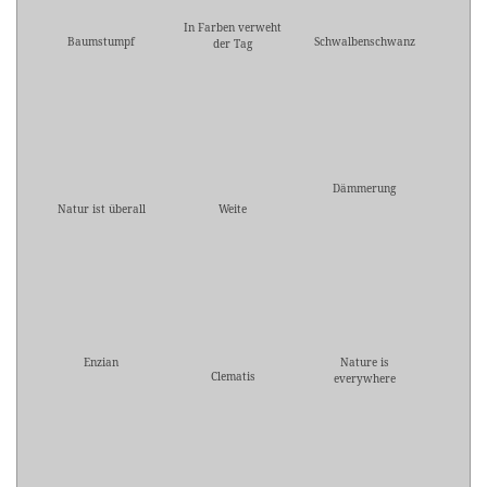
In Farben verweht
Baumstumpf
Schwalbenschwanz
der Tag
Dämmerung
Natur ist überall
Weite
Enzian
Nature is
Clematis
everywhere