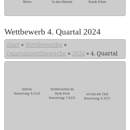
Möwe
In den Himmel
Runde Ecken
Wettbewerb 4. Quartal 2024
Start
»
Wettbewerbe
»
Quartalswettbewerbe
»
2024
»
4. Quartal
Inferno
Eichhörnchen im
Bewertung: 8.2143
Hyde Park
ich bin der Chef
Bewertung: 7.9231
Bewertung: 6.3571