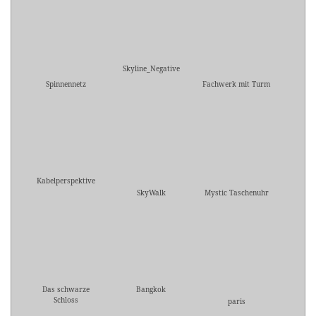
Skyline_Negative
Spinnennetz
Fachwerk mit Turm
Kabelperspektive
SkyWalk
Mystic Taschenuhr
Das schwarze
Bangkok
Schloss
paris