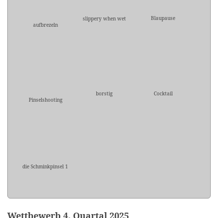
Blaupause
slippery when wet
aufbrezeln
borstig
Cocktail
Pinselshooting
die Schminkpinsel 1
Wettbewerb 4. Quartal 2025