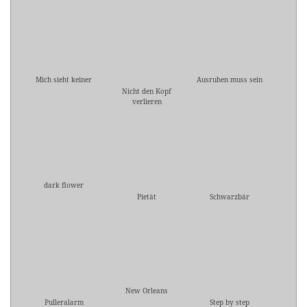
Mich sieht keiner
Ausruhen muss sein
Nicht den Kopf
verlieren
dark flower
Pietät
Schwarzbär
New Orleans
Pulleralarm
Step by step