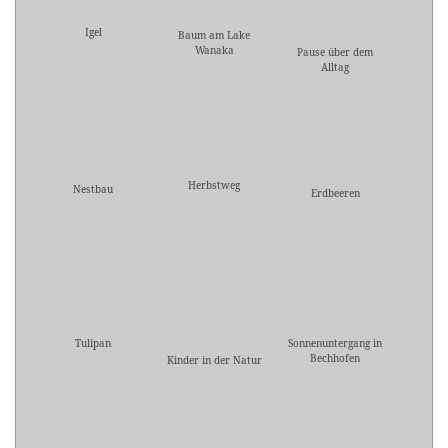
Igel
Baum am Lake
Wanaka
Pause über dem
Alltag
Herbstweg
Nestbau
Erdbeeren
Tulipan
Sonnenuntergang in
Bechhofen
Kinder in der Natur