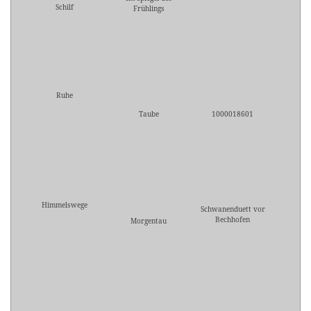
Schilf
Frühlings
Ruhe
Taube
1000018601
Himmelswege
Schwanenduett vor
Bechhofen
Morgentau