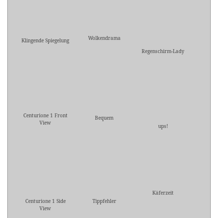
Wolkendrama
Klingende Spiegelung
Regenschirm-Lady
Centurione 1 Front
Bequem
View
ups!
Käferzeit
Centurione 1 Side
Tippfehler
View