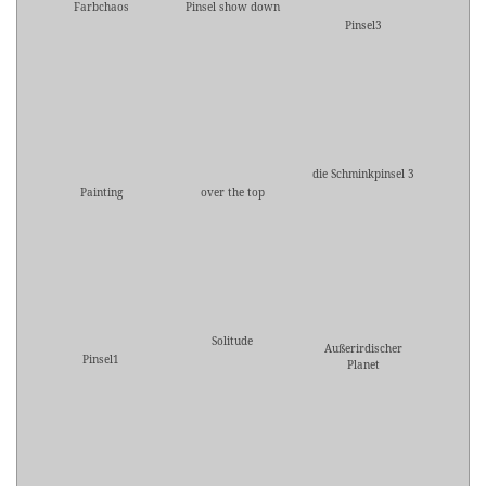
Farbchaos
Pinsel show down
Pinsel3
die Schminkpinsel 3
Painting
over the top
Solitude
Außerirdischer
Pinsel1
Planet