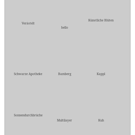
Künstliche Blüten
Verästelt
hello
Schwarze Apotheke
Bamberg
Kappl
Sonnendurchbrüche
Multilayer
Kuh