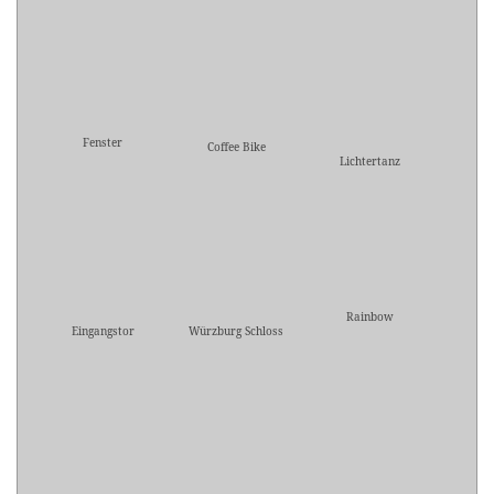
Fenster
Coffee Bike
Lichtertanz
Rainbow
Eingangstor
Würzburg Schloss