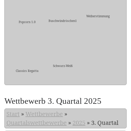
Weiherstimmung
Buschwindröschen1
Popcorn 1.0
Schwarz-Weiß
Classics Regatta
Wettbewerb 3. Quartal 2025
Start
»
Wettbewerbe
»
Quartalswettbewerbe
»
2025
»
3. Quartal