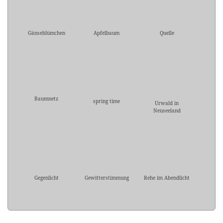
Gänseblümchen
Apfelbaum
Quelle
Baumnetz
spring time
Urwald in
Neuseeland
Gegenlicht
Gewitterstimmung
Rehe im Abendlicht