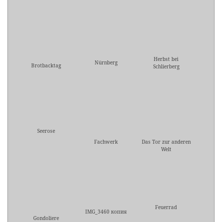
Herbst bei
Nürnberg
Brotbacktag
Schlierberg
Seerose
Fachwerk
Das Tor zur anderen
Welt
Feuerrad
IMG_3460 копия
Gondoliere