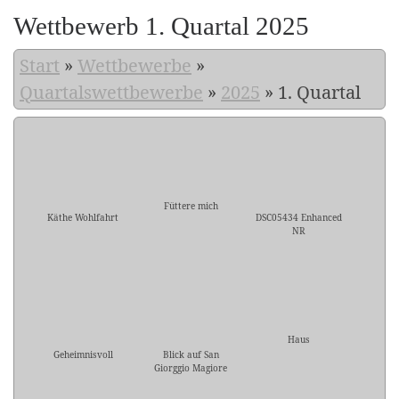
Wettbewerb 1. Quartal 2025
Start
»
Wettbewerbe
»
Quartalswettbewerbe
»
2025
»
1. Quartal
Füttere mich
Käthe Wohlfahrt
DSC05434 Enhanced
NR
Haus
Geheimnisvoll
Blick auf San
Giorggio Magiore