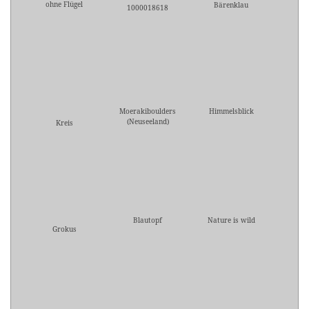
ohne Flügel
Bärenklau
1000018618
Moerakiboulders
Himmelsblick
(Neuseeland)
Kreis
Blautopf
Nature is wild
Grokus