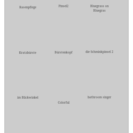
Pinsel2
Bluegrass on
Rasenpflege
Bluegras
die Schminkpinsel 2
Bürstenkopf
Kratzbürste
bathroom singer
im Blickwinkel
Colorful