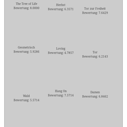
The Tree of Life
Herbst
Bewertung: 8.0000
Tor zur Freiheit
Bewertung: 6.3571
Bewertung: 7.6429
Geometrisch
Loving
Bewertung: 5.9286
Tor
Bewertung: 4.7857
Bewertung: 6.2143
Hang On
Damen
Bewertung: 7.5714
Wald
Bewertung: 6.8462
Bewertung: 5.5714