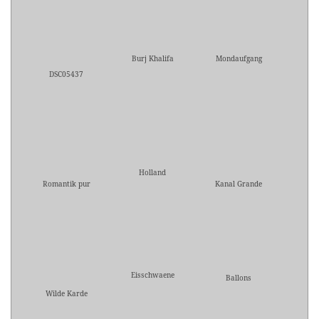
Burj Khalifa
Mondaufgang
DSC05437
Holland
Romantik pur
Kanal Grande
Eisschwaene
Ballons
Wilde Karde