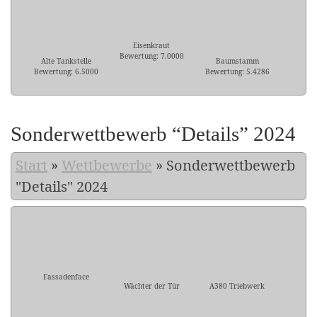
Eisenkraut
Bewertung: 7.0000
Alte Tankstelle
Baumstamm
Bewertung: 6.5000
Bewertung: 5.4286
Sonderwettbewerb “Details” 2024
Start
»
Wettbewerbe
»
Sonderwettbewerb
"Details" 2024
Fassadenface
Wächter der Tür
A380 Triebwerk