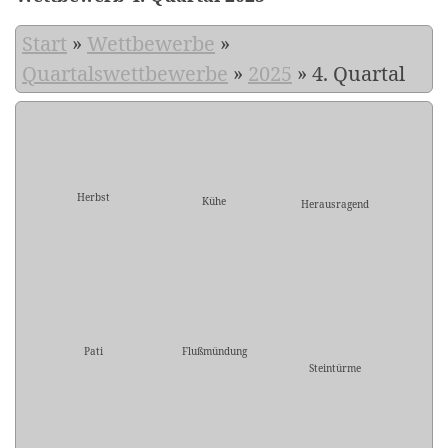
Start
»
Wettbewerbe
»
Quartalswettbewerbe
»
2025
»
4. Quartal
Herbst
Kühe
Herausragend
Pati
Flußmündung
Steintürme