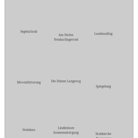
Segelurlaub
Landeanflug
Am Hafen
Neuharlingersiel
Die Dünen Langeoog
Mövenfütterung
Spiegelung
Lindleinsee
Steinbau
Sonnenuntergang
Stabkirche