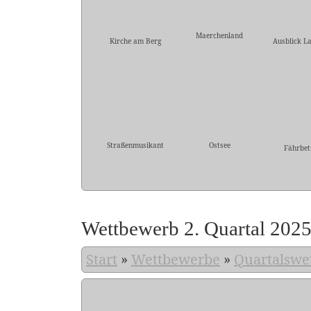
Maerchenland
Kirche am Berg
Ausblick L
Straßenmusikant
Ostsee
Fährbet
Wettbewerb 2. Quartal 202
Start
»
Wettbewerbe
»
Quartalswe