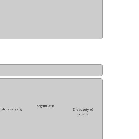
Segelurlaub
andspaziergang
The beauty of
croatia