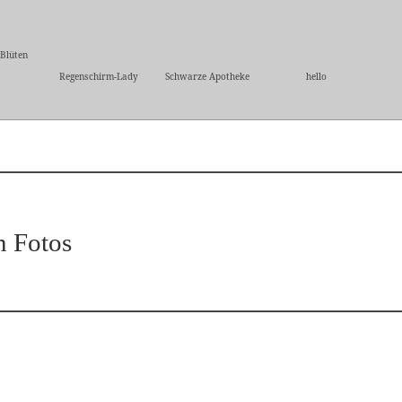
 Blüten
Regenschirm-Lady
Schwarze Apotheke
hello
n Fotos