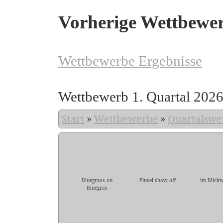
Vorherige Wettbewe
Wettbewerbe Ergebnisse
Wettbewerb 1. Quartal 202
Start
»
Wettbewerbe
»
Quartalswe
Bluegrass on
Pinsel show off
im Blickw
Bluegras