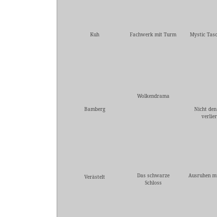
Kuh
Fachwerk mit Turm
Mystic Tas
Wolkendrama
Bamberg
Nicht den
verlie
Das schwarze
Ausruhen mu
Verästelt
Schloss