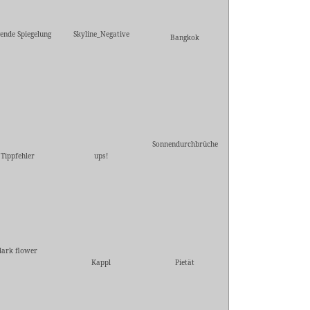
gende Spiegelung
Skyline_Negative
Bangkok
Sonnendurchbrüche
Tippfehler
ups!
dark flower
Kappl
Pietät