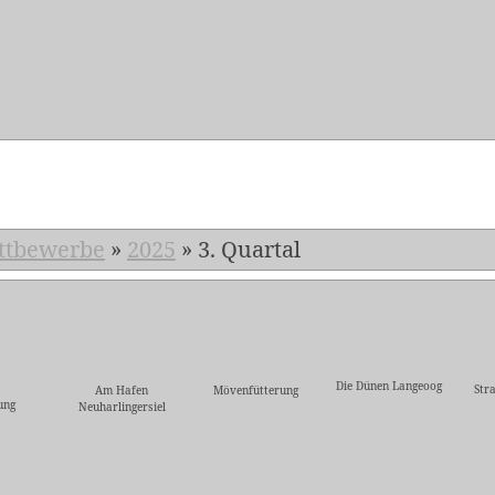
5
ttbewerbe
»
2025
»
3. Quartal
Die Dünen Langeoog
Str
Am Hafen
Mövenfütterung
ung
Neuharlingersiel