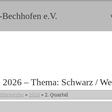
-Bechhofen e.V.
b 2026 – Thema: Schwarz / We
ttbewerbe
»
2026
»
2. Quartal