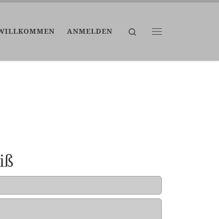
Search
WILLKOMMEN
ANMELDEN
Menü
iß