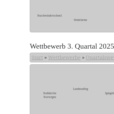
Buschwindröschen1
Steintürme
Wettbewerb 3. Quartal 202
Start
»
Wettbewerbe
»
Quartalswe
Landeanflug
Stabkirche
Spiegel
Norwegen