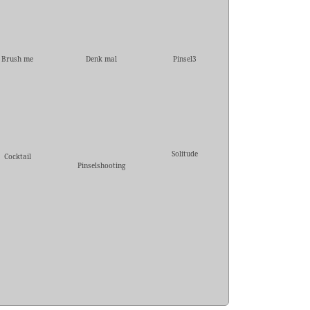
Brush me
Denk mal
Pinsel3
Solitude
Cocktail
Pinselshooting