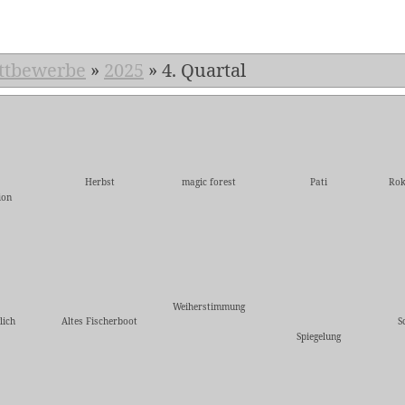
ttbewerbe
»
2025
»
4. Quartal
Herbst
magic forest
Pati
Rok
ion
Weiherstimmung
lich
Altes Fischerboot
S
Spiegelung