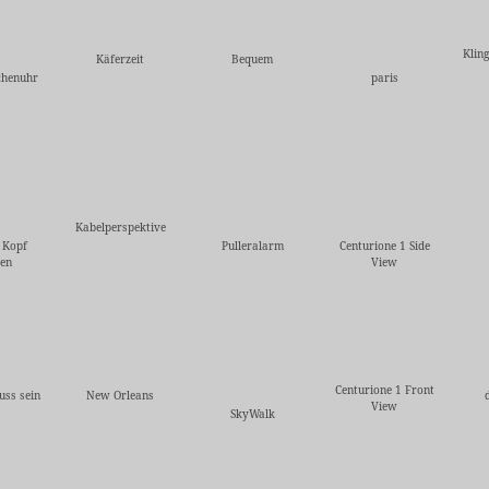
Klin
Käferzeit
Bequem
chenuhr
paris
Kabelperspektive
 Kopf
Pulleralarm
Centurione 1 Side
ren
View
Centurione 1 Front
ss sein
New Orleans
View
SkyWalk