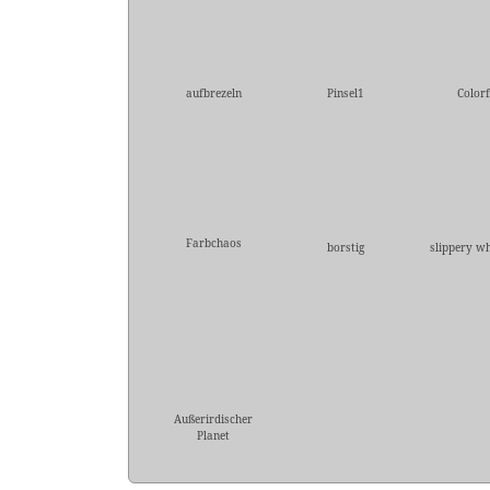
aufbrezeln
Pinsel1
Colorf
Farbchaos
borstig
slippery w
Außerirdischer
Planet