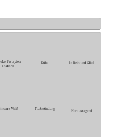
oko-Festspiele
Kühe
In Reih und Glied
Ansbach
chwarz-Weiß
Flußmündung
Herausragend