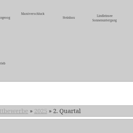
Manöverschluck
Lindleinsee
angeoog
Steinbau
Sonnenuntergang
rieb
5
ttbewerbe
»
2025
»
2. Quartal