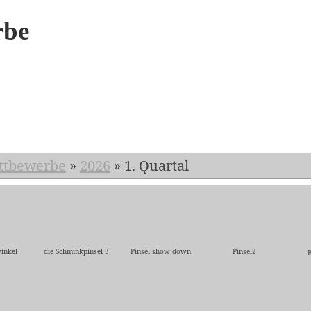
rbe
6
ttbewerbe
»
2026
»
1. Quartal
inkel
die Schminkpinsel 3
Pinsel show down
Pinsel2