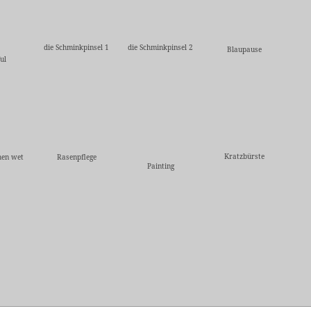
die Schminkpinsel 1
die Schminkpinsel 2
Blaupause
ul
Kratzbürste
hen wet
Rasenpflege
Painting