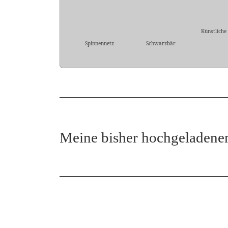
Künstliche
Spinnennetz
Schwarzbär
Meine bisher hochgeladene