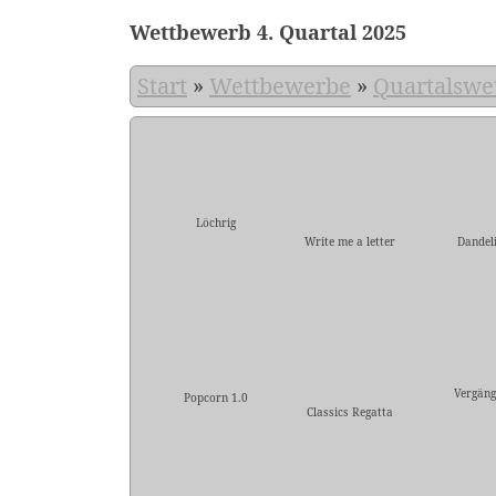
Wettbewerb 4. Quartal 2025
Start
»
Wettbewerbe
»
Quartalswe
Löchrig
Write me a letter
Dandel
Vergäng
Popcorn 1.0
Classics Regatta