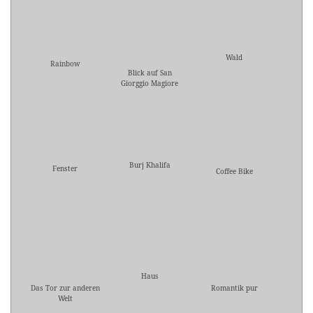
Wald
Rainbow
Blick auf San
Giorggio Magiore
Burj Khalifa
Fenster
Coffee Bike
Haus
Das Tor zur anderen
Romantik pur
Welt