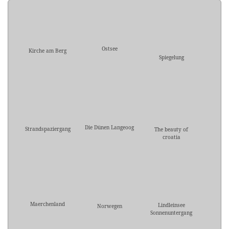
Ostsee
Kirche am Berg
Spiegelung
Die Dünen Langeoog
Strandspaziergang
The beauty of
croatia
Maerchenland
Lindleinsee
Norwegen
Sonnenuntergang