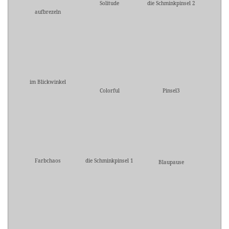
Solitude
die Schminkpinsel 2
aufbrezeln
im Blickwinkel
Colorful
Pinsel3
Farbchaos
die Schminkpinsel 1
Blaupause