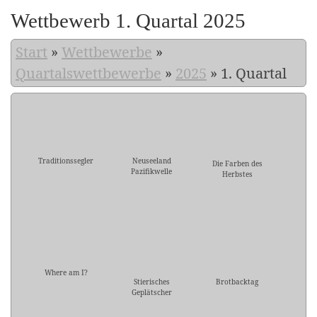
Wettbewerb 1. Quartal 2025
Start
»
Wettbewerbe
»
Quartalswettbewerbe
»
2025
»
1. Quartal
Traditionssegler
Neuseeland
Die Farben des
Pazifikwelle
Herbstes
Where am I?
Stierisches
Brotbacktag
Geplätscher