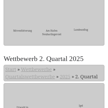
Landeanflug
Mövenfütterung
Am Hafen
Neuharlingersiel
Wettbewerb 2. Quartal 2025
Start
»
Wettbewerbe
»
Quartalswettbewerbe
»
2025
»
2. Quartal
Igel
Urwald in