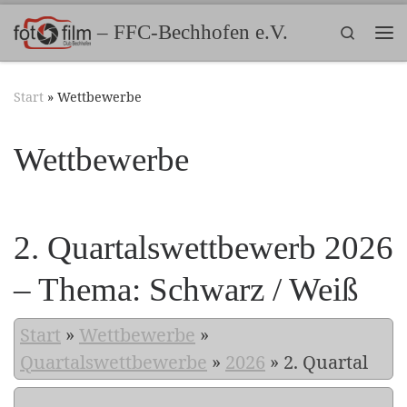
Zum Inhalt springen
– FFC-Bechhofen e.V.
Search
Me
Start
»
Wettbewerbe
Wettbewerbe
2. Quartalswettbewerb 2026
– Thema: Schwarz / Weiß
Start
»
Wettbewerbe
»
Quartalswettbewerbe
»
2026
»
2. Quartal