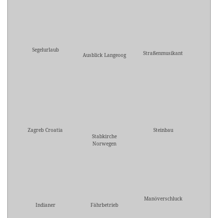
Segelurlaub
Straßenmusikant
Ausblick Langeoog
Zagreb Croatia
Steinbau
Stabkirche
Norwegen
Manöverschluck
Indianer
Fährbetrieb