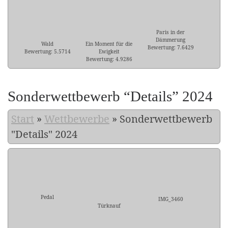
Paris in der
Dämmerung
Wald
Ein Moment für die
Bewertung: 7.6429
Bewertung: 5.5714
Ewigkeit
Bewertung: 4.9286
Sonderwettbewerb “Details” 2024
Start
»
Wettbewerbe
»
Sonderwettbewerb
"Details" 2024
Pedal
IMG_3460
Türknauf