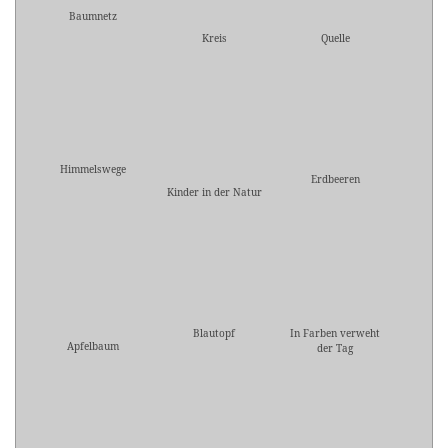
Baumnetz
Kreis
Quelle
Himmelswege
Erdbeeren
Kinder in der Natur
Blautopf
In Farben verweht
Apfelbaum
der Tag