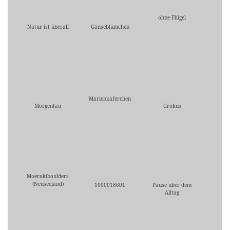
ohne Flügel
Natur ist überall
Gänseblümchen
Marienkäferchen
Morgentau
Grokus
Moerakiboulders
(Neuseeland)
1000018601
Pause über dem
Alltag