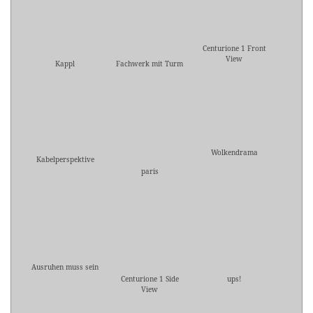
Centurione 1 Front
View
Kappl
Fachwerk mit Turm
Wolkendrama
Kabelperspektive
paris
Ausruhen muss sein
Centurione 1 Side
ups!
View