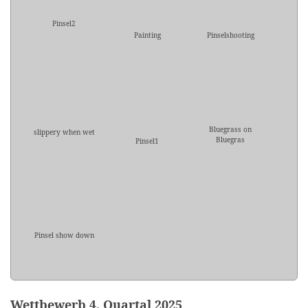
Pinsel2
Painting
Pinselshooting
Bluegrass on
slippery when wet
Bluegras
Pinsel1
Pinsel show down
Wettbewerb 4. Quartal 2025