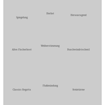
Herbst
Herausragend
Spiegelung
Weiherstimmung
Altes Fischerboot
Buschwindröschen1
Flußmündung
Classics Regatta
Steintürme