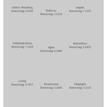
Schloss Würzburg
Angeln
Halloooo
Bewertung: 6.0769
Bewertung: 7.2143
Bewertung: 5.6154
Schlafende Katze
Blütenflitter
Bewertung: 7.1429
Bewertung: 6.6429
Alpen
Bewertung: 6.5000
Loving
Baumstamm
Fliegenpilz
Bewertung: 4.7857
Bewertung: 5.4286
Bewertung: 5.2143