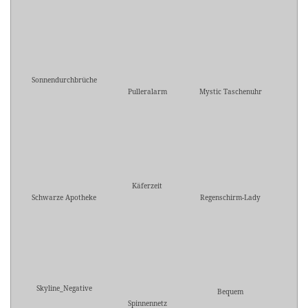
Sonnendurchbrüche
Pulleralarm
Mystic Taschenuhr
Käferzeit
Schwarze Apotheke
Regenschirm-Lady
Skyline_Negative
Bequem
Spinnennetz