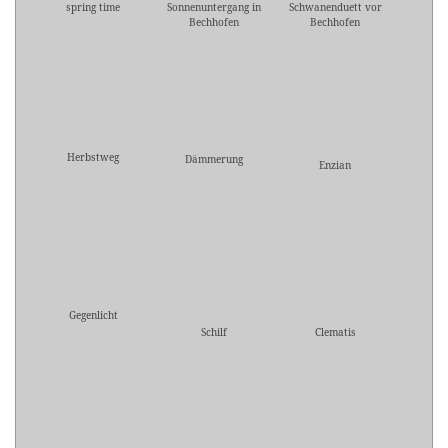
spring time
Sonnenuntergang in
Schwanenduett vor
Bechhofen
Bechhofen
Herbstweg
Dämmerung
Enzian
Gegenlicht
Schilf
Clematis