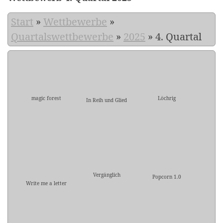
Start
»
Wettbewerbe
»
Quartalswettbewerbe
»
2025
»
4. Quartal
magic forest
Löchrig
In Reih und Glied
Vergänglich
Popcorn 1.0
Write me a letter