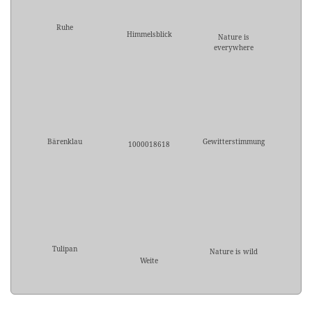
Ruhe
Himmelsblick
Nature is
everywhere
Bärenklau
Gewitterstimmung
1000018618
Tulipan
Nature is wild
Weite