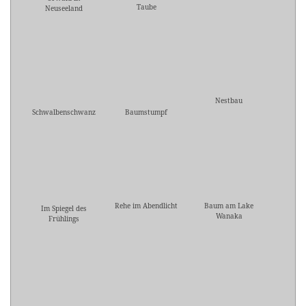
Taube
Neuseeland
Nestbau
Schwalbenschwanz
Baumstumpf
Rehe im Abendlicht
Baum am Lake
Im Spiegel des
Wanaka
Frühlings