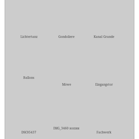
Lichtertanz
Gondoliere
Kanal Grande
Ballons
Möwe
Eingangstor
IMG_3460 копия
DSC05437
Fachwerk