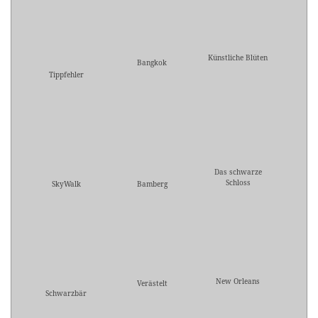
Künstliche Blüten
Bangkok
Tippfehler
Das schwarze
Schloss
SkyWalk
Bamberg
New Orleans
Verästelt
Schwarzbär