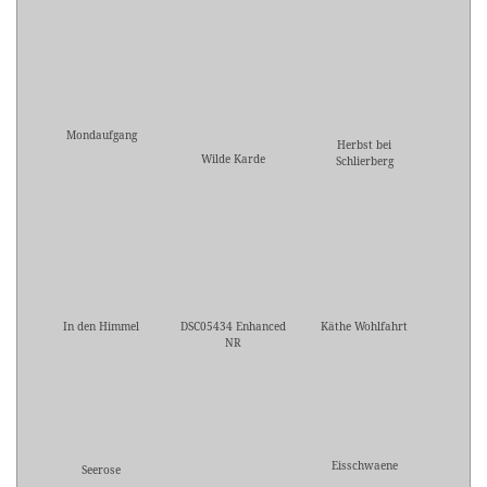
Mondaufgang
Herbst bei
Wilde Karde
Schlierberg
In den Himmel
DSC05434 Enhanced
Käthe Wohlfahrt
NR
Eisschwaene
Seerose