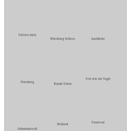
Füttere mich
Würzburg Schloss
Ausblicke
Frei wie ein Vogel
Nürnberg
Runde Ecken
Feuerrad
Holland
Geheimnisvoll