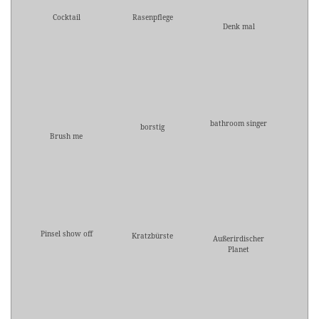
Cocktail
Rasenpflege
Denk mal
bathroom singer
borstig
Brush me
Pinsel show off
Kratzbürste
Außerirdischer
Planet