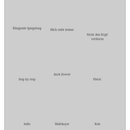
Klingende Spiegelung
Mich sieht keiner
Nicht den Kopf
verlieren
dark flower
Step by step
Pietät
hello
Multilayer
Kuh