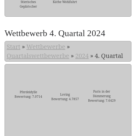
Stierisches
Käthe Wohlfahrt
Geplätscher
Wettbewerb 4. Quartal 2024
Start
»
Wettbewerbe
»
Quartalswettbewerbe
»
2024
»
4. Quartal
Paris in der
Pferdeidylle
Loving
Dämmerung
Bewertung: 7.0714
Bewertung: 4.7857
Bewertung: 7.6429