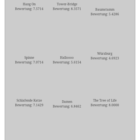
Hang On
Tower-Bridge
Bewertung: 7.5714
Bewertung: 8.3571
Baumstamm
Bewertung: 5.4286
Würzburg
Spinne
Halloooo
Bewertung: 4.6923
Bewertung: 7.0714
Bewertung: 5.6154
Schlafende Katze
The Tree of Life
Damen
Bewertung: 7.1429
Bewertung: 8.0000
Bewertung: 6.8462