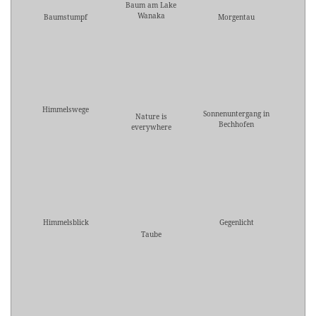
Baum am Lake
Wanaka
Baumstumpf
Morgentau
Himmelswege
Sonnenuntergang in
Nature is
Bechhofen
everywhere
Himmelsblick
Gegenlicht
Taube