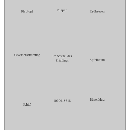
Tulipan
Blautopf
Erdbeeren
Gewitterstimmung
Im Spiegel des
Apfelbaum
Frühlings
Bärenklau
1000018618
Schilf