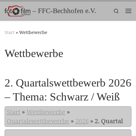
Zum Inhalt springen
– FFC-Bechhofen e.V.
Search
Me
Start
»
Wettbewerbe
Wettbewerbe
2. Quartalswettbewerb 2026
– Thema: Schwarz / Weiß
Start
»
Wettbewerbe
»
Quartalswettbewerbe
»
2026
»
2. Quartal