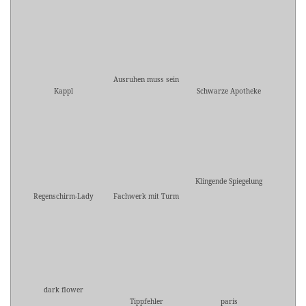
Ausruhen muss sein
Kappl
Schwarze Apotheke
Klingende Spiegelung
Regenschirm-Lady
Fachwerk mit Turm
dark flower
Tippfehler
paris