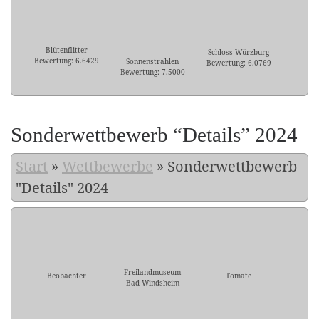
Blütenflitter
Schloss Würzburg
Bewertung: 6.6429
Sonnenstrahlen
Bewertung: 6.0769
Bewertung: 7.5000
Sonderwettbewerb “Details” 2024
Start
»
Wettbewerbe
»
Sonderwettbewerb
"Details" 2024
Freilandmuseum
Beobachter
Tomate
Bad Windsheim