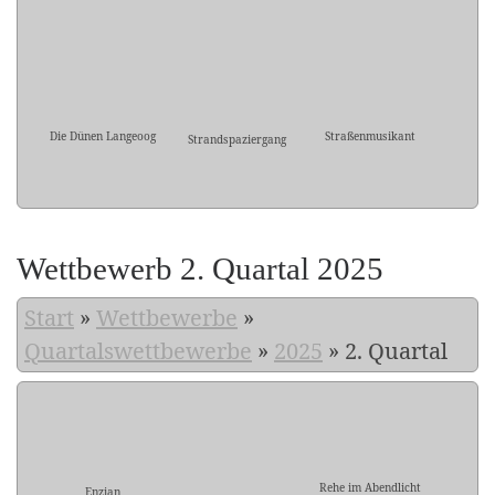
Die Dünen Langeoog
Straßenmusikant
Strandspaziergang
Wettbewerb 2. Quartal 2025
Start
»
Wettbewerbe
»
Quartalswettbewerbe
»
2025
»
2. Quartal
Rehe im Abendlicht
Enzian