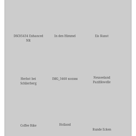
DSC05434 Enhanced
In den Himmel
Eis Kunst
NR
Neuseeland
Herbst bei
IMG_3460 копия
Pazifikwelle
Schlierberg
Holland
Coffee Bike
Runde Ecken