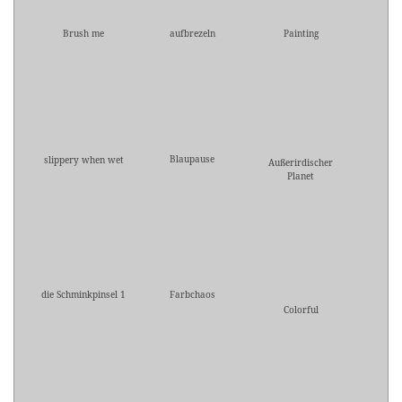
Brush me
aufbrezeln
Painting
Blaupause
slippery when wet
Außerirdischer
Planet
die Schminkpinsel 1
Farbchaos
Colorful