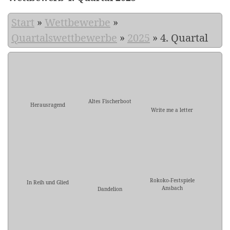
Start
»
Wettbewerbe
»
Quartalswettbewerbe
»
2025
»
4. Quartal
Altes Fischerboot
Herausragend
Write me a letter
Rokoko-Festspiele
In Reih und Glied
Ansbach
Dandelion