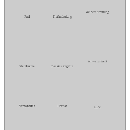
Weiherstimmung
Pati
Flußmündung
Schwarz-Weiß
Steintürme
Classics Regatta
Vergänglich
Herbst
Kühe