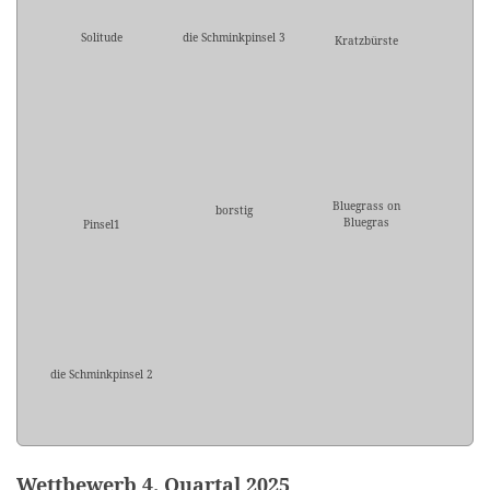
Solitude
die Schminkpinsel 3
Kratzbürste
Bluegrass on
borstig
Bluegras
Pinsel1
die Schminkpinsel 2
Wettbewerb 4. Quartal 2025