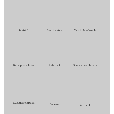
SkyWalk
Step by step
Mystic Taschenuhr
Kabelperspektive
Käferzeit
Sonnendurchbrüche
Künstliche Blüten
Bequem
Verästelt