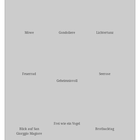
Möwe
Gondoliere
Lichtertanz
Feuerrad
Seerose
Geheimnisvoll
Frei wie ein Vogel
Blick auf San
Brotbacktag
Giorggio Magiore