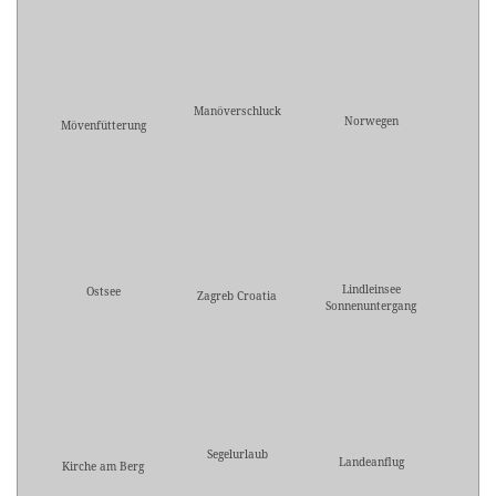
Manöverschluck
Norwegen
Mövenfütterung
Lindleinsee
Ostsee
Zagreb Croatia
Sonnenuntergang
Segelurlaub
Landeanflug
Kirche am Berg