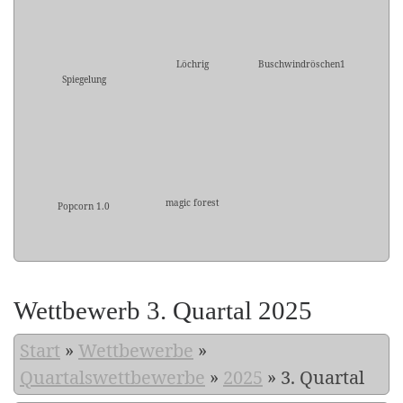
Löchrig
Buschwindröschen1
Spiegelung
magic forest
Popcorn 1.0
Wettbewerb 3. Quartal 2025
Start
»
Wettbewerbe
»
Quartalswettbewerbe
»
2025
»
3. Quartal