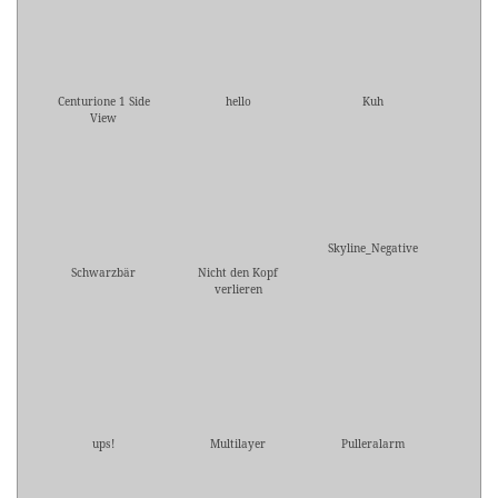
Centurione 1 Side
hello
Kuh
View
Skyline_Negative
Schwarzbär
Nicht den Kopf
verlieren
ups!
Multilayer
Pulleralarm