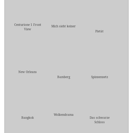
Centurione 1 Front
Mich sieht keiner
View
Pietät
New Orleans
Bamberg
Spinnennetz
Wolkendrama
Bangkok
Das schwarze
Schloss