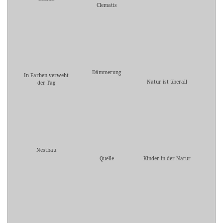
Clematis
Dämmerung
In Farben verweht
Natur ist überall
der Tag
Nestbau
Quelle
Kinder in der Natur