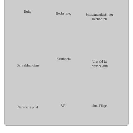
Ruhe
Herbstweg
Schwanenduett vor
Bechhofen
Baumnetz
Urwald in
Gänseblümchen
Neuseeland
Igel
ohne Flügel
Nature is wild