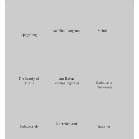
Ausblick Langeoog
Steinbau
Spiegelung
The beauty of
Am Hafen
Stabkirche
croatia
Neuharlingersiel
Norwegen
Maerchenland
Fährbetrieb
Indianer