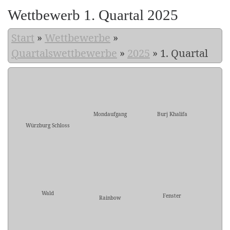
Wettbewerb 1. Quartal 2025
Start
»
Wettbewerbe
»
Quartalswettbewerbe
»
2025
»
1. Quartal
Mondaufgang
Burj Khalifa
Würzburg Schloss
Wald
Fenster
Rainbow