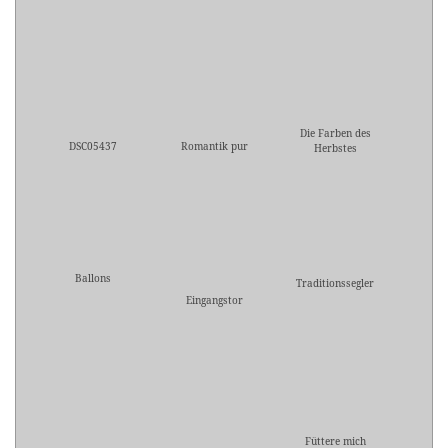
Die Farben des
DSC05437
Romantik pur
Herbstes
Ballons
Traditionssegler
Eingangstor
Füttere mich