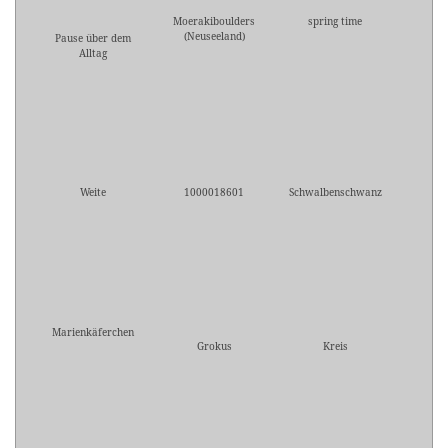
Moerakiboulders
spring time
(Neuseeland)
Pause über dem
Alltag
Weite
1000018601
Schwalbenschwanz
Marienkäferchen
Grokus
Kreis