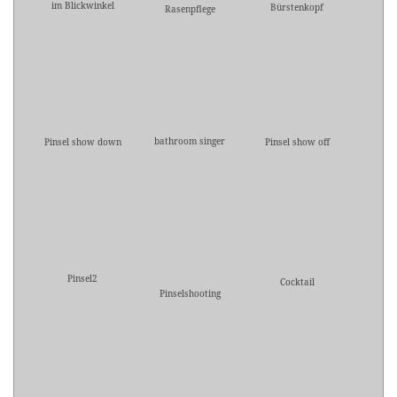
im Blickwinkel
Bürstenkopf
Rasenpflege
bathroom singer
Pinsel show down
Pinsel show off
Pinsel2
Cocktail
Pinselshooting