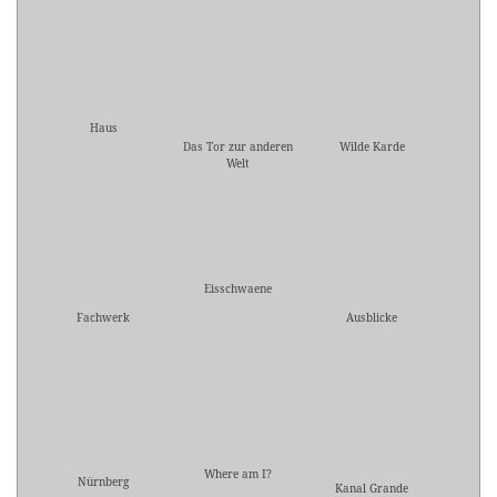
Haus
Das Tor zur anderen
Wilde Karde
Welt
Eisschwaene
Fachwerk
Ausblicke
Where am I?
Nürnberg
Kanal Grande