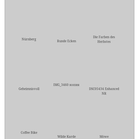
Die Farben des
Nürnberg
Runde Ecken
Herbstes
IMG_3460 копия
Geheimnisvoll
DSC05434 Enhanced
NR
Coffee Bike
Wilde Karde
Möwe