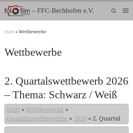
Zum Inhalt springen
– FFC-Bechhofen e.V.
Search
Me
Start
»
Wettbewerbe
Wettbewerbe
2. Quartalswettbewerb 2026
– Thema: Schwarz / Weiß
Start
»
Wettbewerbe
»
Quartalswettbewerbe
»
2026
»
2. Quartal