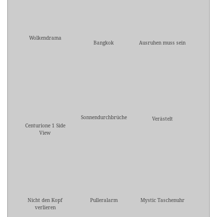
Wolkendrama
Bangkok
Ausruhen muss sein
Sonnendurchbrüche
Verästelt
Centurione 1 Side
View
Nicht den Kopf
Pulleralarm
Mystic Taschenuhr
verlieren