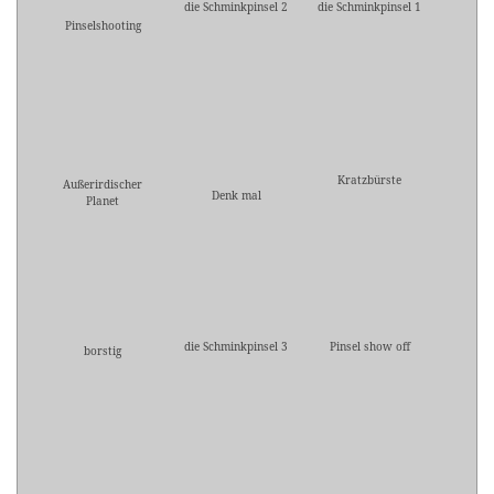
die Schminkpinsel 2
die Schminkpinsel 1
Pinselshooting
Kratzbürste
Außerirdischer
Denk mal
Planet
die Schminkpinsel 3
Pinsel show off
borstig