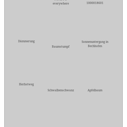
1000018601
everywhere
Dämmerung
Sonnenuntergang in
Bechhofen
Baumstumpf
Herbstweg
Schwalbenschwanz
Apfelbaum