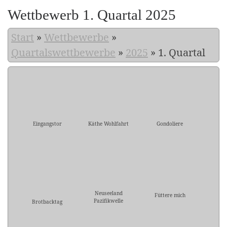
Wettbewerb 1. Quartal 2025
Start
»
Wettbewerbe
»
Quartalswettbewerbe
»
2025
»
1. Quartal
Eingangstor
Käthe Wohlfahrt
Gondoliere
Neuseeland
Füttere mich
Pazifikwelle
Brotbacktag