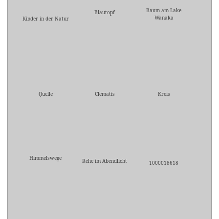
Baum am Lake
Blautopf
Wanaka
Kinder in der Natur
Quelle
Clematis
Kreis
Himmelswege
Rehe im Abendlicht
1000018618