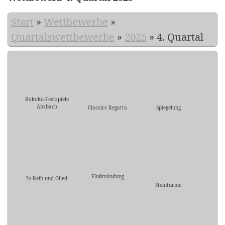
Start
»
Wettbewerbe
»
Quartalswettbewerbe
»
2025
»
4. Quartal
Rokoko-Festspiele
Ansbach
Classics Regatta
Spiegelung
Flußmündung
In Reih und Glied
Steintürme