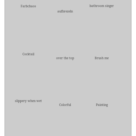
bathroom singer
Farbchaos
aufbrezeln
Cocktail
over the top
Brush me
slippery when wet
Colorful
Painting