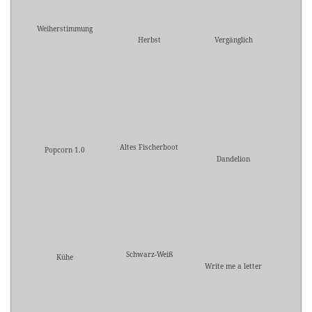
Weiherstimmung
Herbst
Vergänglich
Altes Fischerboot
Popcorn 1.0
Dandelion
Schwarz-Weiß
Kühe
Write me a letter