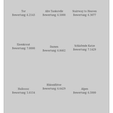
Tor
Alte Tankstelle
Stairway to Heaven
Bewertung: 6.2143
Bewertung: 6.5000
Bewertung: 6.3077
Eisenkraut
Schlafende Katze
Damen
Bewertung: 7.0000
Bewertung: 7.1429
Bewertung: 6.8462
Blütenflitter
Bewertung: 6.6429
Halloooo
Alpen
Bewertung: 5.6154
Bewertung: 6.5000