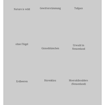
Gewitterstimmung
Tulipan
Nature is wild
ohne Flügel
Urwald in
Gänseblümchen
Neuseeland
Bärenklau
Moerakiboulders
Erdbeeren
(Neuseeland)