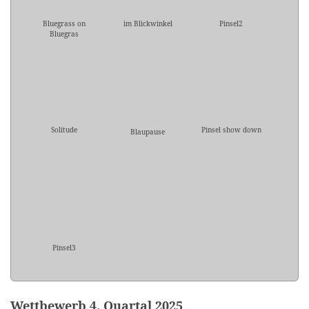
Bluegrass on
im Blickwinkel
Pinsel2
Bluegras
Solitude
Pinsel show down
Blaupause
Pinsel3
Wettbewerb 4. Quartal 2025