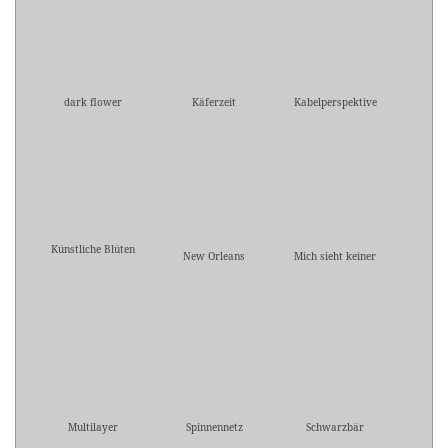
dark flower
Käferzeit
Kabelperspektive
Künstliche Blüten
New Orleans
Mich sieht keiner
Multilayer
Spinnennetz
Schwarzbär