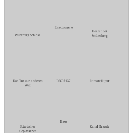
Eisschwaene
Herbst bei
Würzburg Schloss
Schlierberg
Das Tor zur anderen
DSC05437
Romantik pur
Welt
Haus
Stierisches
Kanal Grande
Geplätscher