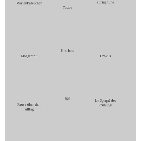
spring time
Marienkäferchen
Taube
Nestbau
Morgentau
Grokus
Igel
Im Spiegel des
Pause über dem
Frühlings
Alltag