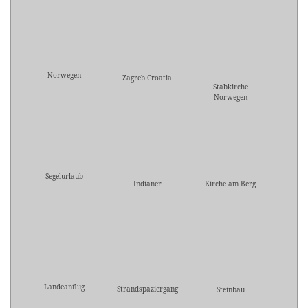
Norwegen
Zagreb Croatia
Stabkirche
Norwegen
Segelurlaub
Indianer
Kirche am Berg
Landeanflug
Strandspaziergang
Steinbau