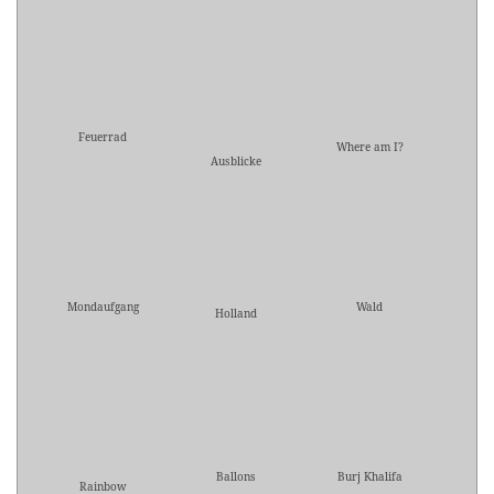
Feuerrad
Where am I?
Ausblicke
Mondaufgang
Wald
Holland
Ballons
Burj Khalifa
Rainbow