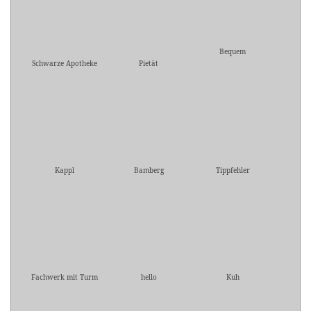
Bequem
Schwarze Apotheke
Pietät
Kappl
Bamberg
Tippfehler
Fachwerk mit Turm
hello
Kuh