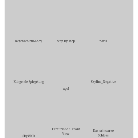
Regenschirm-Lady
Step by step
paris
Klingende Spiegelung
Skyline_Negative
ups!
Centurione 1 Front
Das schwarze
View
Schloss
SkyWalk