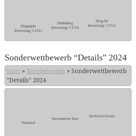
Hang On
Heidelberg
Bewertung: 7.5714
Fliegenpilz
Bewertung: 7.5714
Bewertung: 5.2143
Sonderwettbewerb “Details” 2024
Start
»
Wettbewerbe
»
Sonderwettbewerb
"Details" 2024
Ein Kessel Graues
Versteinertes Holz
Türknauf