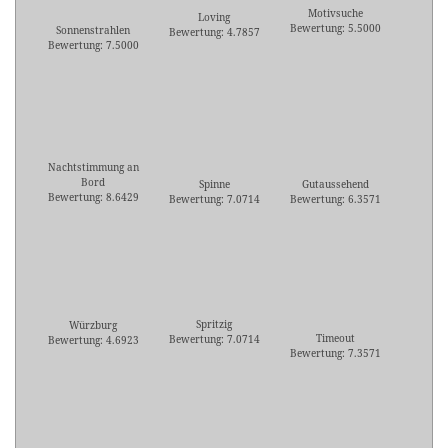
Motivsuche
Loving
Bewertung: 5.5000
Sonnenstrahlen
Bewertung: 4.7857
Bewertung: 7.5000
Nachtstimmung an
Bord
Spinne
Gutaussehend
Bewertung: 8.6429
Bewertung: 7.0714
Bewertung: 6.3571
Spritzig
Würzburg
Timeout
Bewertung: 7.0714
Bewertung: 4.6923
Bewertung: 7.3571