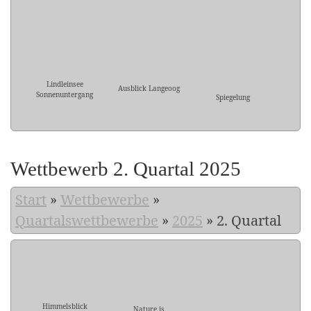
Lindleinsee
Ausblick Langeoog
Sonnenuntergang
Spiegelung
Wettbewerb 2. Quartal 2025
Start
»
Wettbewerbe
»
Quartalswettbewerbe
»
2025
»
2. Quartal
Himmelsblick
Nature is