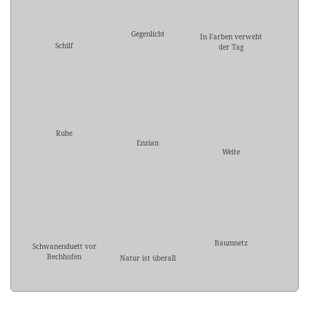
Gegenlicht
In Farben verweht
Schilf
der Tag
Ruhe
Enzian
Weite
Baumnetz
Schwanenduett vor
Bechhofen
Natur ist überall