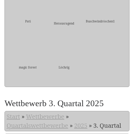
Pati
Buschwindröschen1
Herausragend
magic forest
Löchrig
Wettbewerb 3. Quartal 2025
Start
»
Wettbewerbe
»
Quartalswettbewerbe
»
2025
»
3. Quartal