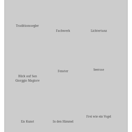
Traditionssegler
Fachwerk
Lichtertanz
Seerose
Fenster
Blick auf San
Giorggio Magiore
Frei wie ein Vogel
Eis Kunst
In den Himmel