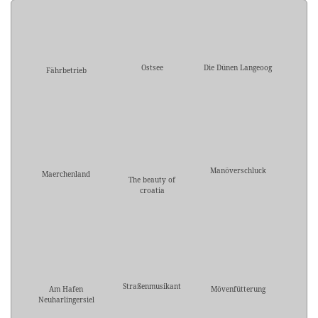
Ostsee
Die Dünen Langeoog
Fährbetrieb
Manöverschluck
Maerchenland
The beauty of
croatia
Straßenmusikant
Am Hafen
Mövenfütterung
Neuharlingersiel