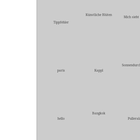
Künstliche Blüten
Mich sieht
Tippfehler
Sonnendurc
paris
Kappl
Bangkok
hello
Pullera