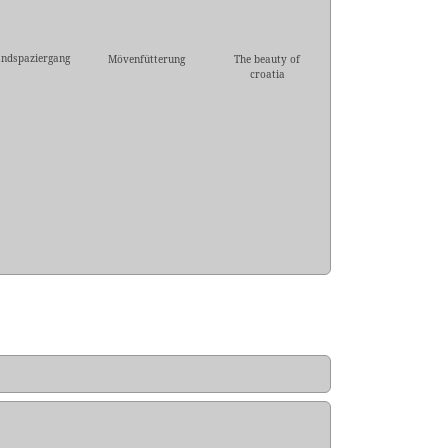
andspaziergang
Mövenfütterung
The beauty of
croatia