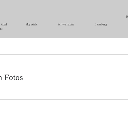
W
 Kopf
SkyWalk
Schwarzbär
Bamberg
ren
n Fotos