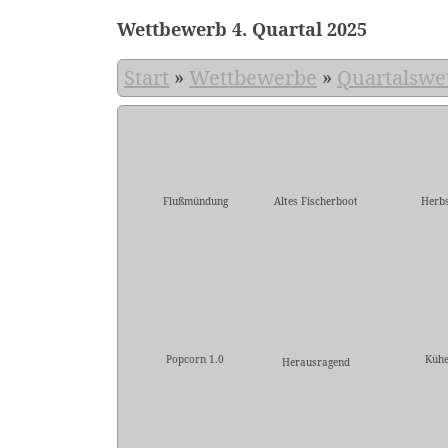
Wettbewerb 4. Quartal 2025
Start
»
Wettbewerbe
»
Quartalswe
Flußmündung
Altes Fischerboot
Herbs
Popcorn 1.0
Küh
Herausragend