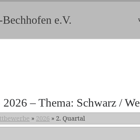
-Bechhofen e.V.
b 2026 – Thema: Schwarz / We
ttbewerbe
»
2026
»
2. Quartal