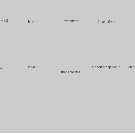
ow off
Bürstenkopf
borstig
Rasenpflege
Pinsel2
die Schminkpinsel 3
die 
il
Pinselshooting