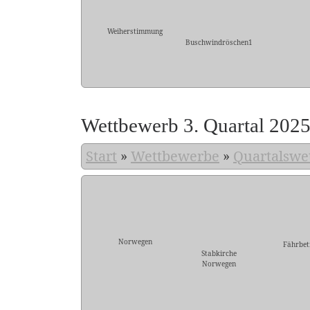
Weiherstimmung
Buschwindröschen1
Wettbewerb 3. Quartal 202
Start
»
Wettbewerbe
»
Quartalswe
Norwegen
Fährbet
Stabkirche
Norwegen