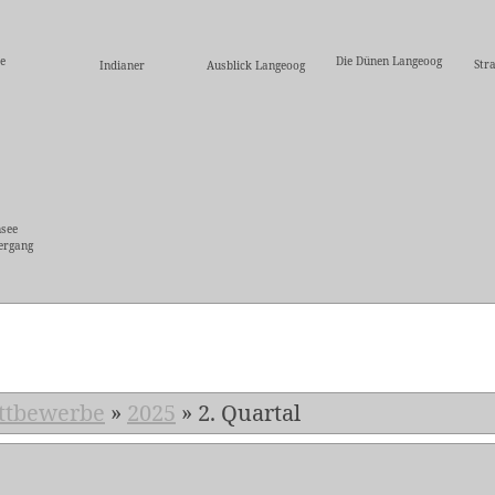
e
Die Dünen Langeoog
Str
Indianer
Ausblick Langeoog
nsee
ergang
5
ttbewerbe
»
2025
»
2. Quartal