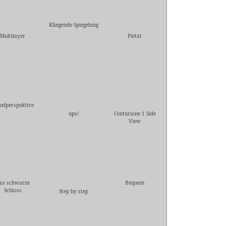
Klingende Spiegelung
Multilayer
Pietät
elperspektive
ups!
Centurione 1 Side
View
as schwarze
Bequem
Schloss
Step by step