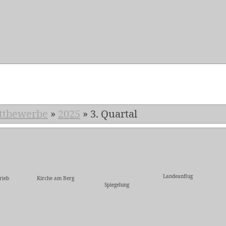
5
ttbewerbe
»
2025
»
3. Quartal
Landeanflug
rieb
Kirche am Berg
Spiegelung