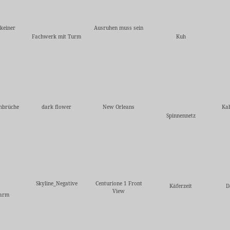
 keiner
Ausruhen muss sein
Fachwerk mit Turm
Kuh
hbrüche
dark flower
New Orleans
Kab
Spinnennetz
Skyline_Negative
Centurione 1 Front
Käferzeit
D
View
larm