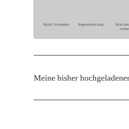
Mystic Taschenuhr
Regenschirm-Lady
Nicht den
verlie
Meine bisher hochgeladene