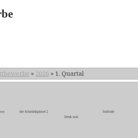
rbe
6
ttbewerbe
»
2026
»
1. Quartal
aos
die Schminkpinsel 2
Solitude
Denk mal