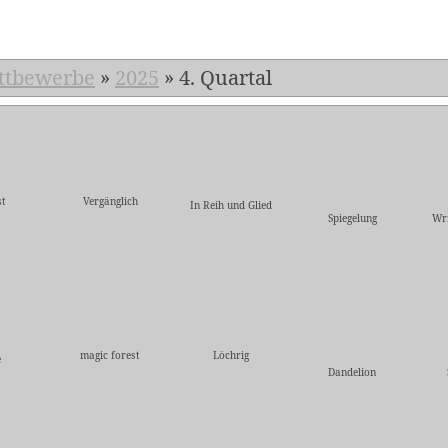
ttbewerbe
»
2025
»
4. Quartal
t
Vergänglich
In Reih und Glied
Spiegelung
Wri
magic forest
Löchrig
e
Dandelion