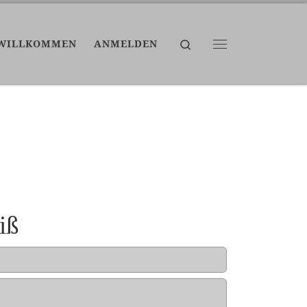
Search
WILLKOMMEN
ANMELDEN
Menü
iß