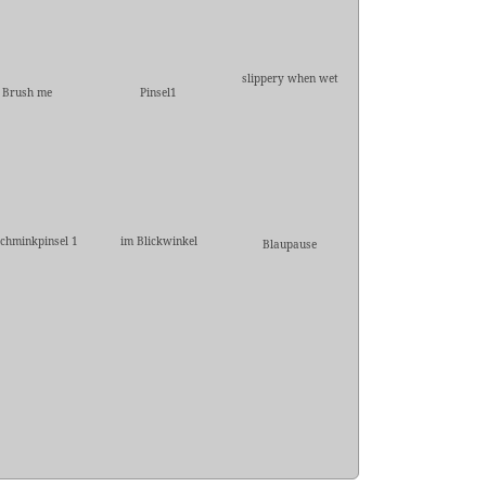
slippery when wet
Brush me
Pinsel1
Schminkpinsel 1
im Blickwinkel
Blaupause