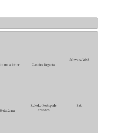
Schwarz-Weiß
te me a letter
Classics Regatta
Rokoko-Festspiele
Pati
Ansbach
Steintürme