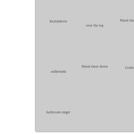
Pinsel sh
Kratzbürste
over the top
Pinsel show down
Cockta
aufbrezeln
bathroom singer