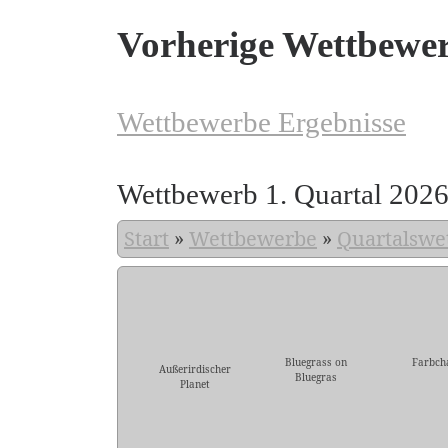
Vorherige Wettbewe
Wettbewerbe Ergebnisse
Wettbewerb 1. Quartal 202
Start
»
Wettbewerbe
»
Quartalswe
Bluegrass on
Farbch
Außerirdischer
Bluegras
Planet