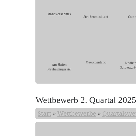
Manöverschluck
Straßenmusikant
Ostse
Maerchenland
Lindlei
Am Hafen
Sonnenunt
Neuharlingersiel
Wettbewerb 2. Quartal 202
Start
»
Wettbewerbe
»
Quartalswe