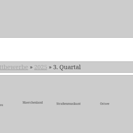
5
ttbewerbe
»
2025
»
3. Quartal
Maerchenland
Straßenmusikant
Ostsee
au