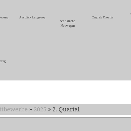
erung
Ausblick Langeoog
Zagreb Croatia
Stabkirche
Norwegen
flug
5
ttbewerbe
»
2025
»
2. Quartal