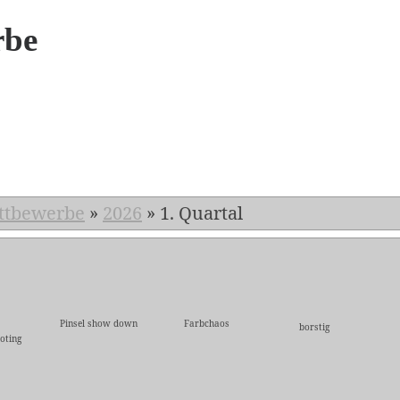
rbe
6
ttbewerbe
»
2026
»
1. Quartal
Pinsel show down
Farbchaos
borstig
oting