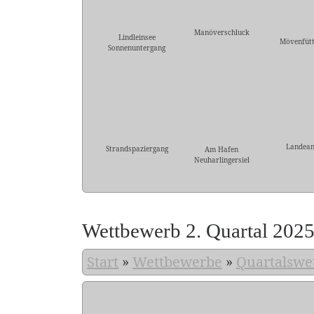
Manöverschluck
Lindleinsee
Mövenfütt
Sonnenuntergang
Landean
Strandspaziergang
Am Hafen
Neuharlingersiel
Wettbewerb 2. Quartal 202
Start
»
Wettbewerbe
»
Quartalswe