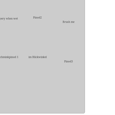
Pinsel2
ppery when wet
Brush me
Schminkpinsel 1
im Blickwinkel
Pinsel3