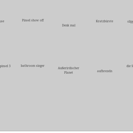
Pinsel show off
use
Kratzbürste
sli
Denk mal
bathroom singer
pinsel 3
die 
Außerirdischer
aufbrezeln
Planet