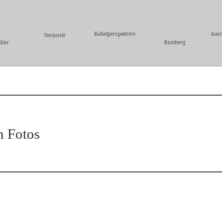
Kabelperspektive
Ausr
Verästelt
zbär
Bamberg
n Fotos