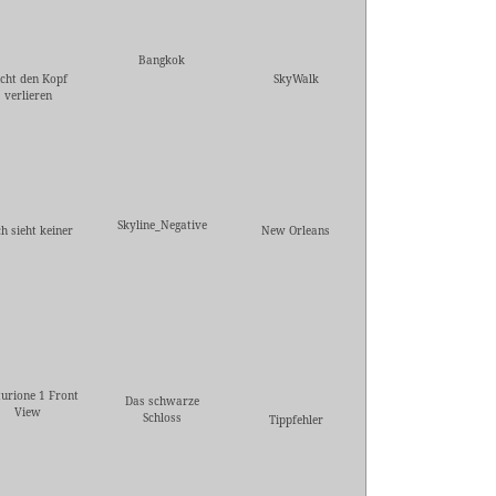
Bangkok
cht den Kopf
SkyWalk
verlieren
Skyline_Negative
h sieht keiner
New Orleans
urione 1 Front
Das schwarze
View
Schloss
Tippfehler