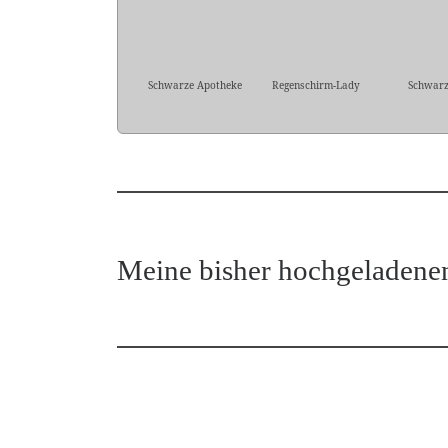
Schwarze Apotheke
Regenschirm-Lady
Schwar
Meine bisher hochgeladene