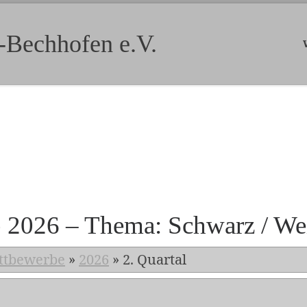
-Bechhofen e.V.
b 2026 – Thema: Schwarz / We
ttbewerbe
»
2026
»
2. Quartal