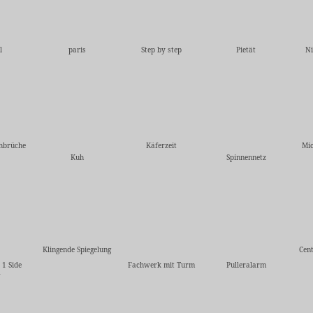
l
paris
Step by step
Pietät
Ni
hbrüche
Käferzeit
Mic
Kuh
Spinnennetz
Klingende Spiegelung
Cent
 1 Side
Fachwerk mit Turm
Pulleralarm
w