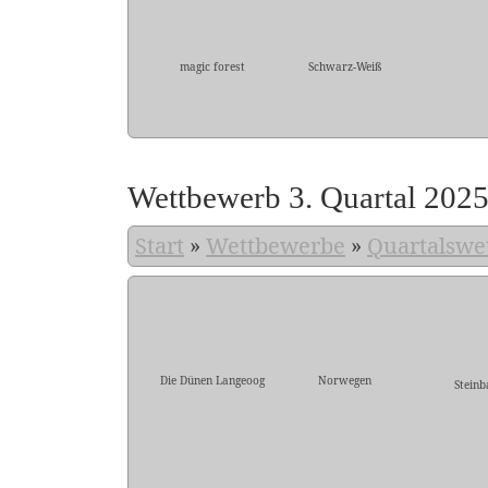
magic forest
Schwarz-Weiß
Wettbewerb 3. Quartal 202
Start
»
Wettbewerbe
»
Quartalswe
Die Dünen Langeoog
Norwegen
Steinb