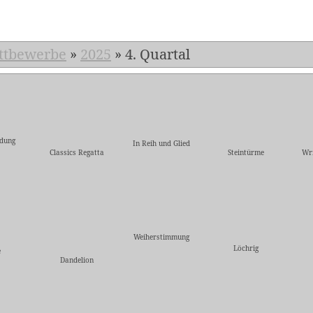
ttbewerbe
»
2025
»
4. Quartal
dung
In Reih und Glied
Classics Regatta
Steintürme
Wri
Weiherstimmung
Löchrig
e
Dandelion