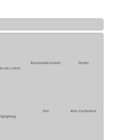
Buschwindröschen1
Herbst
te me a letter
Pati
Altes Fischerboot
Spiegelung