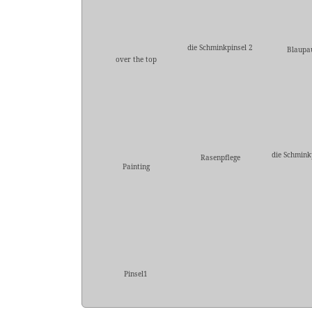
die Schminkpinsel 2
Blaupa
over the top
die Schmink
Rasenpflege
Painting
Pinsel1