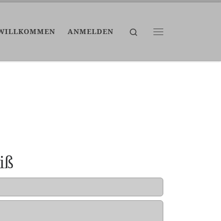
Search
WILLKOMMEN
ANMELDEN
Menü
iß