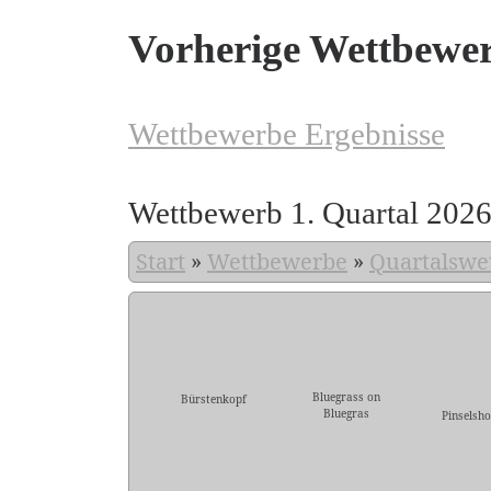
Vorherige Wettbewe
Wettbewerbe Ergebnisse
Wettbewerb 1. Quartal 202
Start
»
Wettbewerbe
»
Quartalswe
Bluegrass on
Bürstenkopf
Bluegras
Pinselsho