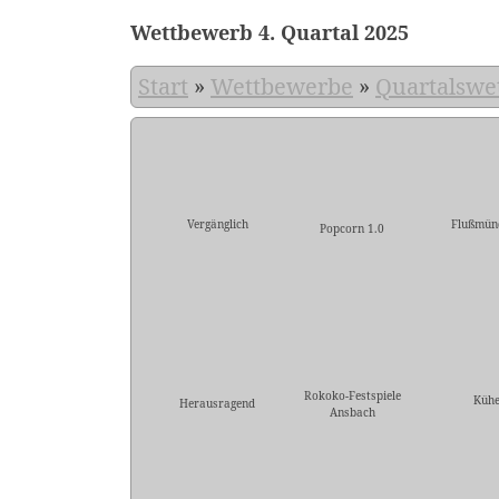
Wettbewerb 4. Quartal 2025
Start
»
Wettbewerbe
»
Quartalswe
Vergänglich
Flußmün
Popcorn 1.0
Rokoko-Festspiele
Küh
Herausragend
Ansbach