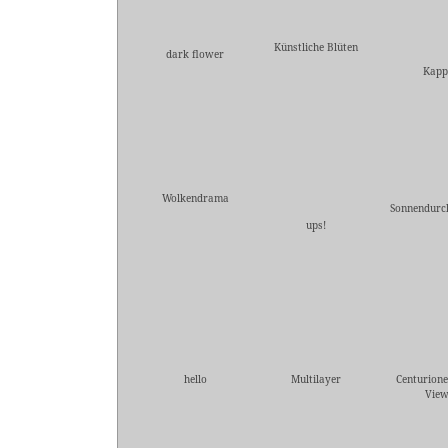
Künstliche Blüten
dark flower
Kapp
Wolkendrama
Sonnendurc
ups!
hello
Multilayer
Centurione
Vie