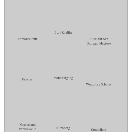
Burj Khalifa
Romantik pur
Blick auf San
Giorggio Magiore
Mondaufgang
Fenster
Würzburg Schloss
Neuseeland
Nürnberg
Pazifikwelle
Gondoliere