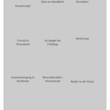
Rehe im Abendlicht
Bärenklau
Baumstumpf
Herbstweg
Urwald in
Im Spiegel des
Neuseeland
Frühlings
Sonnenuntergang in
Moerakiboulders
Bechhofen
(Neuseeland)
Kinder in der Natur