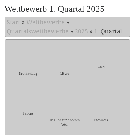
Wettbewerb 1. Quartal 2025
Start
»
Wettbewerbe
»
Quartalswettbewerbe
»
2025
»
1. Quartal
Wald
Brotbacktag
Möwe
Ballons
Das Tor zur anderen
Fachwerk
Welt