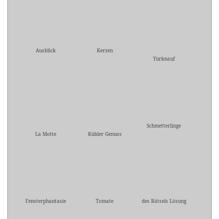
Ausblick
Kerzen
Türknauf
Schmetterlinge
La Motte
Kühler Genuss
Fensterphantasie
Tomate
des Rätsels Lösung