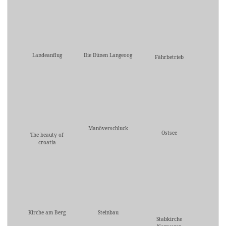
Landeanflug
Die Dünen Langeoog
Fährbetrieb
Manöverschluck
Ostsee
The beauty of
croatia
Kirche am Berg
Steinbau
Stabkirche