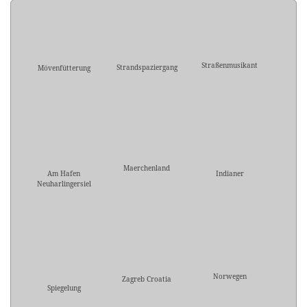
Straßenmusikant
Strandspaziergang
Mövenfütterung
Maerchenland
Am Hafen
Indianer
Neuharlingersiel
Norwegen
Zagreb Croatia
Spiegelung