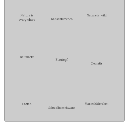
Nature is
Nature is wild
Gänseblümchen
everywhere
Baumnetz
Blautopf
Clematis
Marienkäferchen
Enzian
Schwalbenschwanz