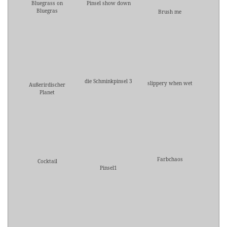
Bluegrass on
Pinsel show down
Bluegras
Brush me
die Schminkpinsel 3
slippery when wet
Außerirdischer
Planet
Farbchaos
Cocktail
Pinsel1