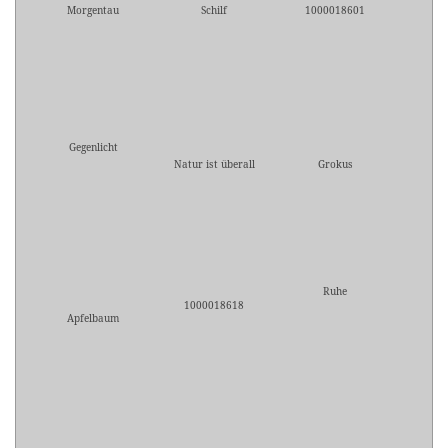
Morgentau
Schilf
1000018601
Gegenlicht
Natur ist überall
Grokus
Ruhe
1000018618
Apfelbaum