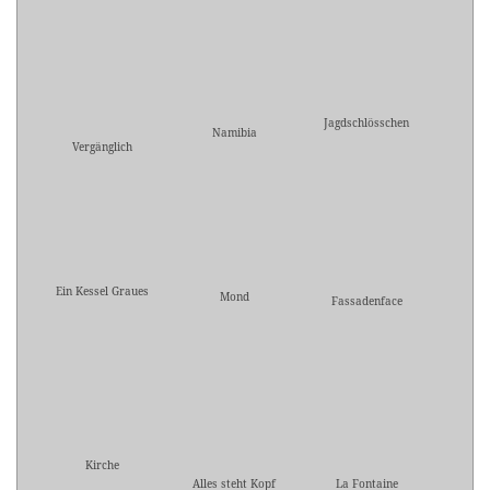
Jagdschlösschen
Namibia
Vergänglich
Ein Kessel Graues
Mond
Fassadenface
Kirche
Alles steht Kopf
La Fontaine