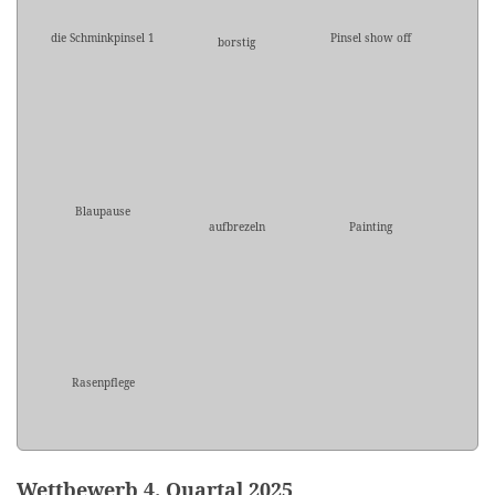
die Schminkpinsel 1
Pinsel show off
borstig
Blaupause
aufbrezeln
Painting
Rasenpflege
Wettbewerb 4. Quartal 2025