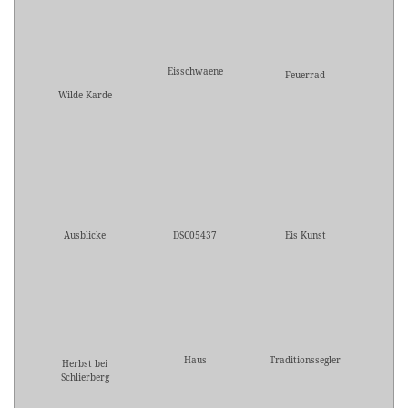
Eisschwaene
Feuerrad
Wilde Karde
Ausblicke
DSC05437
Eis Kunst
Haus
Traditionssegler
Herbst bei
Schlierberg