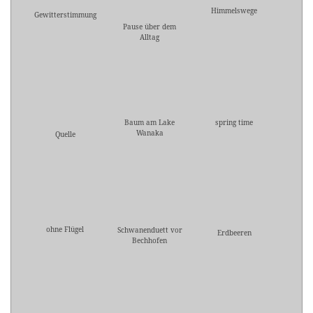
Himmelswege
Gewitterstimmung
Pause über dem
Alltag
Baum am Lake
spring time
Wanaka
Quelle
ohne Flügel
Schwanenduett vor
Erdbeeren
Bechhofen