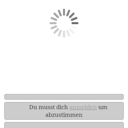
Du musst dich
anmelden
um
abzustimmen