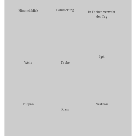
Dämmerung
Himmelsblick
In Farben verweht
der Tag
Igel
Weite
Taube
Tulipan
Nestbau
Kreis