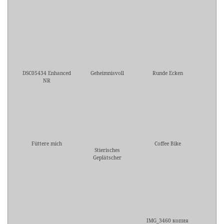
DSC05434 Enhanced
Geheimnisvoll
Runde Ecken
NR
Füttere mich
Coffee Bike
Stierisches
Geplätscher
IMG_3460 копия