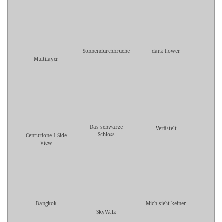
Sonnendurchbrüche
dark flower
Multilayer
Das schwarze
Verästelt
Schloss
Centurione 1 Side
View
Bangkok
Mich sieht keiner
SkyWalk