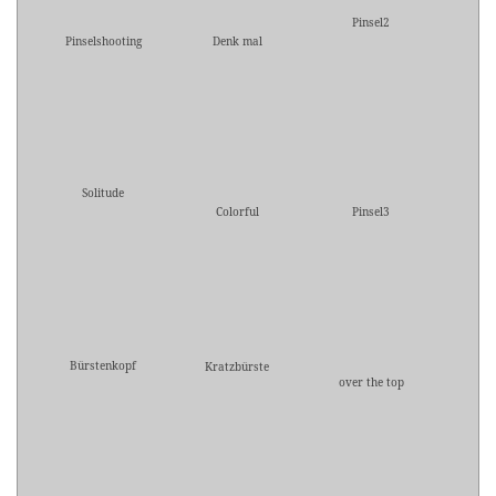
Pinsel2
Pinselshooting
Denk mal
Solitude
Colorful
Pinsel3
Bürstenkopf
Kratzbürste
over the top