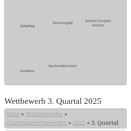
Rokoko-Festspiele
Herausragend
Ansbach
Spiegelung
Buschwindröschen1
Dandelion
Wettbewerb 3. Quartal 2025
Start
»
Wettbewerbe
»
Quartalswettbewerbe
»
2025
»
3. Quartal