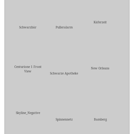
Käferzeit
Schwarzbär
Pulleralarm
Centurione 1 Front
New Orleans
View
Schwarze Apotheke
Skyline_Negative
Spinnennetz
Bamberg