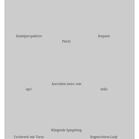
Kabelperspektive
Bequem
Pietät
Ausruhen muss sein
ups!
hello
Klingende Spiegelung
Fachwerk mit Turm
Regenschirm-Lady