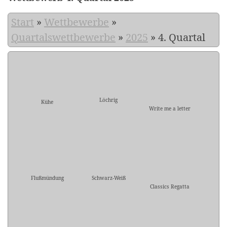
Start
»
Wettbewerbe
»
Quartalswettbewerbe
»
2025
»
4. Quartal
Löchrig
Kühe
Write me a letter
Flußmündung
Schwarz-Weiß
Classics Regatta