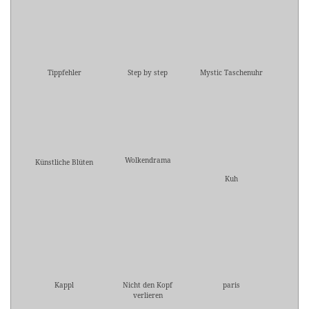
Tippfehler
Step by step
Mystic Taschenuhr
Wolkendrama
Künstliche Blüten
Kuh
Kappl
Nicht den Kopf
paris
verlieren