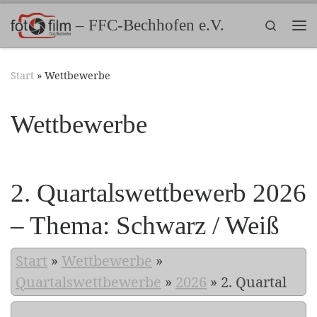
Zum Inhalt springen
– FFC-Bechhofen e.V.
Search
Me
Start
»
Wettbewerbe
Wettbewerbe
2. Quartalswettbewerb 2026
– Thema: Schwarz / Weiß
Start
»
Wettbewerbe
»
Quartalswettbewerbe
»
2026
»
2. Quartal