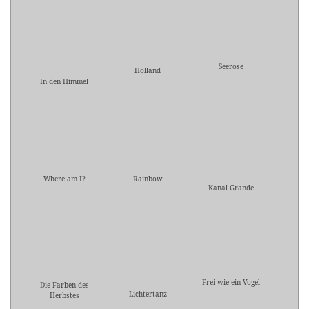
Seerose
Holland
In den Himmel
Where am I?
Rainbow
Kanal Grande
Frei wie ein Vogel
Die Farben des
Lichtertanz
Herbstes