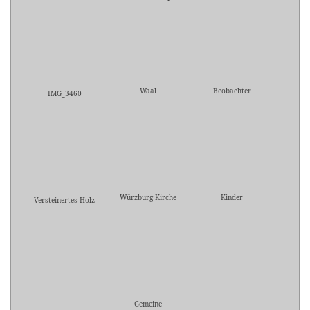
Waal
Beobachter
IMG_3460
Würzburg Kirche
Kinder
Versteinertes Holz
Gemeine