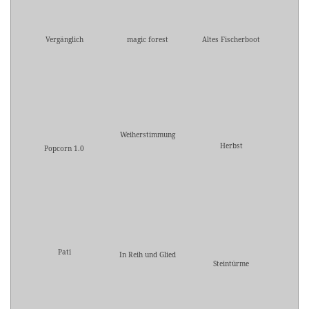
Vergänglich
magic forest
Altes Fischerboot
Weiherstimmung
Herbst
Popcorn 1.0
Pati
In Reih und Glied
Steintürme