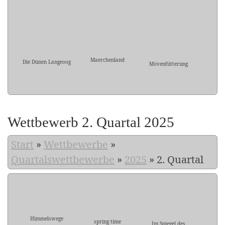
Maerchenland
Die Dünen Langeoog
Mövenfütterung
Wettbewerb 2. Quartal 2025
Start
»
Wettbewerbe
»
Quartalswettbewerbe
»
2025
»
2. Quartal
Himmelswege
spring time
Im Spiegel des