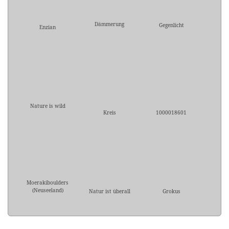
Dämmerung
Gegenlicht
Enzian
Nature is wild
Kreis
1000018601
Moerakiboulders
(Neuseeland)
Natur ist überall
Grokus