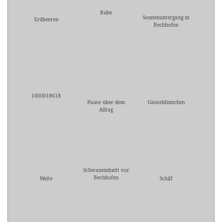
Ruhe
Sonnenuntergang in
Erdbeeren
Bechhofen
1000018618
Pause über dem
Gänseblümchen
Alltag
Schwanenduett vor
Bechhofen
Weite
Schilf