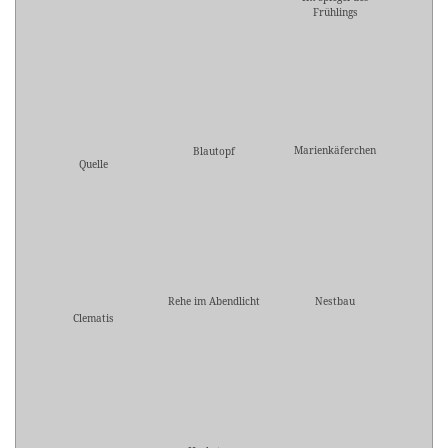
Frühlings
Marienkäferchen
Blautopf
Quelle
Rehe im Abendlicht
Nestbau
Clematis