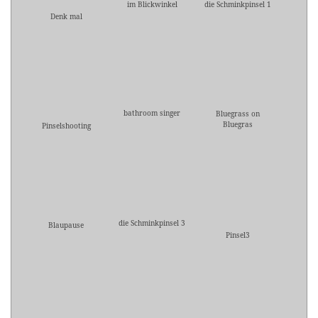
im Blickwinkel
die Schminkpinsel 1
Denk mal
bathroom singer
Bluegrass on
Bluegras
Pinselshooting
die Schminkpinsel 3
Blaupause
Pinsel3