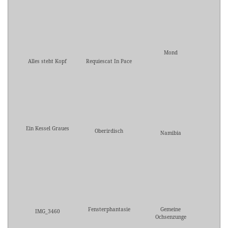
Mond
Alles steht Kopf
Requiescat In Pace
Ein Kessel Graues
Oberirdisch
Namibia
Fensterphantasie
Gemeine
IMG_3460
Ochsenzunge