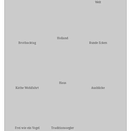
Welt
Holland
Brotbacktag
Runde Ecken
Haus
Käthe Wohlfahrt
Ausblicke
Frei wie ein Vogel
Traditionssegler