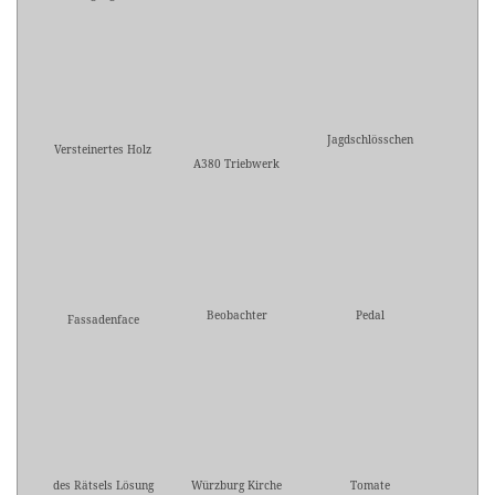
Jagdschlösschen
Versteinertes Holz
A380 Triebwerk
Beobachter
Pedal
Fassadenface
des Rätsels Lösung
Würzburg Kirche
Tomate