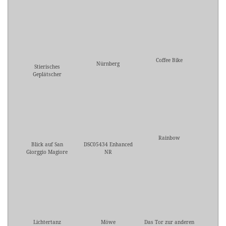
Coffee Bike
Nürnberg
Stierisches
Geplätscher
Rainbow
Blick auf San
DSC05434 Enhanced
Giorggio Magiore
NR
Lichtertanz
Möwe
Das Tor zur anderen