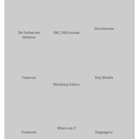
Eisschwaene
Die Farben des
IMG_3460 копия
Herbstes
Feuerrad
Burj Khalifa
Würzburg Schloss
Where am I?
Fachwerk
Eingangstor