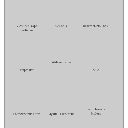
Nicht den Kopf
SkyWalk
Regenschirm-Lady
verlieren
Wolkendrama
Tippfehler
hello
Das schwarze
Schloss
Fachwerk mit Turm
Mystic Taschenuhr