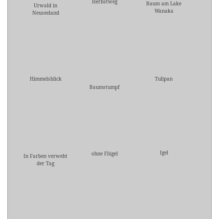
Herbstweg
Baum am Lake
Urwald in
Wanaka
Neuseeland
Himmelsblick
Tulipan
Baumstumpf
Igel
ohne Flügel
In Farben verweht
der Tag