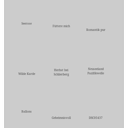
Seerose
Füttere mich
Romantik pur
Neuseeland
Herbst bei
Pazifikwelle
Wilde Karde
Schlierberg
Ballons
Geheimnisvoll
DSC05437