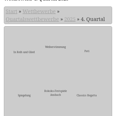
Start
»
Wettbewerbe
»
Quartalswettbewerbe
»
2025
»
4. Quartal
Weiherstimmung
Pati
In Reih und Glied
Rokoko-Festspiele
Ansbach
Spiegelung
Classics Regatta