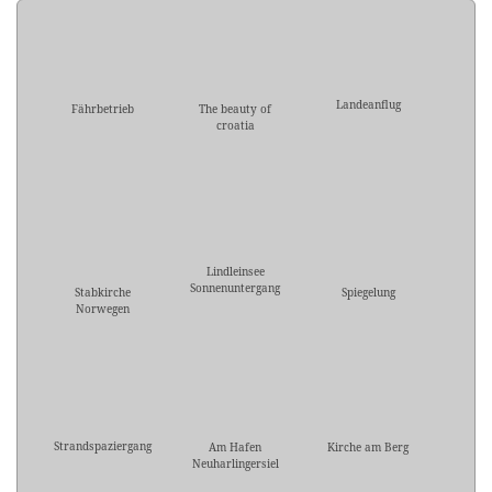
Landeanflug
Fährbetrieb
The beauty of
croatia
Lindleinsee
Sonnenuntergang
Stabkirche
Spiegelung
Norwegen
Strandspaziergang
Am Hafen
Kirche am Berg
Neuharlingersiel