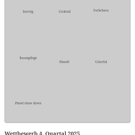
Farbchaos
borstig
Cocktail
Rasenpflege
Pinsel1
Colorful
Pinsel show down
Wettbewerb 4. Quartal 2025