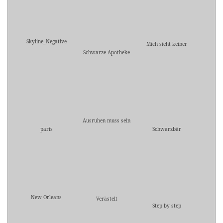
Skyline_Negative
Mich sieht keiner
Schwarze Apotheke
Ausruhen muss sein
paris
Schwarzbär
New Orleans
Verästelt
Step by step