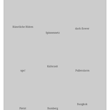
Künstliche Blüten
dark flower
Spinnennetz
Käferzeit
ups!
Pulleralarm
Bangkok
Pietät
Bamberg