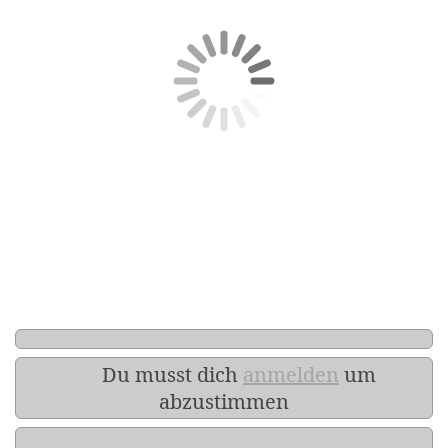
Du musst dich
anmelden
um
abzustimmen