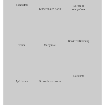
Bärenklau
Nature is
Kinder in der Natur
everywhere
Gewitterstimmung
Taube
Morgentau
Baumnetz
Apfelbaum
Schwalbenschwanz