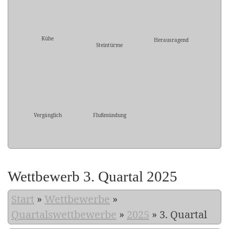
Kühe
Herausragend
Steintürme
Vergänglich
Flußmündung
Wettbewerb 3. Quartal 2025
Start
»
Wettbewerbe
»
Quartalswettbewerbe
»
2025
»
3. Quartal