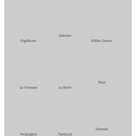
Eidechse
Orgelbauer
Kühler Genuss
Waal
La Fontaine
La Motte
Hummel
Vergänglich
Türknauf