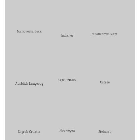
Manöverschluck
Straßenmusikant
Indianer
Segelurlaub
Ostsee
Ausblick Langeoog
Norwegen
Zagreb Croatia
Steinbau