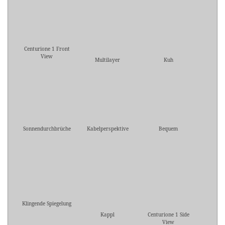
Centurione 1 Front
View
Multilayer
Kuh
Sonnendurchbrüche
Kabelperspektive
Bequem
Klingende Spiegelung
Kappl
Centurione 1 Side
View