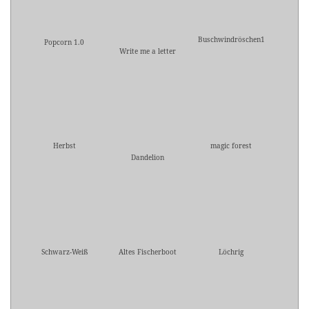
Buschwindröschen1
Popcorn 1.0
Write me a letter
Herbst
magic forest
Dandelion
Schwarz-Weiß
Altes Fischerboot
Löchrig