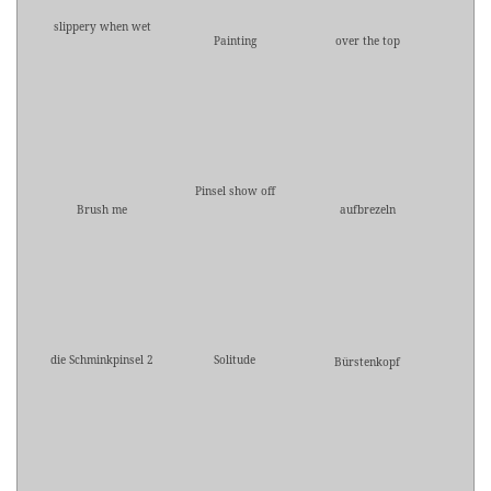
slippery when wet
Painting
over the top
Pinsel show off
Brush me
aufbrezeln
die Schminkpinsel 2
Solitude
Bürstenkopf