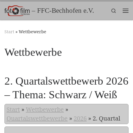
Zum Inhalt springen
– FFC-Bechhofen e.V.
Search
Me
Start
»
Wettbewerbe
Wettbewerbe
2. Quartalswettbewerb 2026
– Thema: Schwarz / Weiß
Start
»
Wettbewerbe
»
Quartalswettbewerbe
»
2026
»
2. Quartal