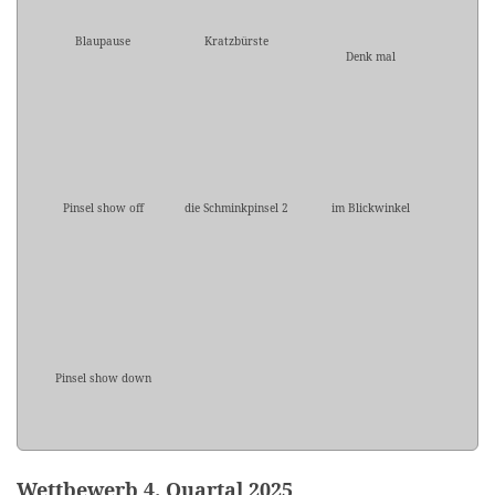
Blaupause
Kratzbürste
Denk mal
Pinsel show off
die Schminkpinsel 2
im Blickwinkel
Pinsel show down
Wettbewerb 4. Quartal 2025