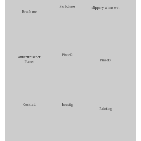
Farbchaos
slippery when wet
Brush me
Pinsel2
Außerirdischer
Pinsel3
Planet
Cocktail
borstig
Painting