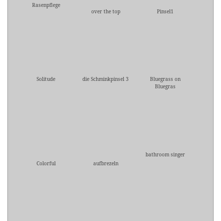
Rasenpflege
over the top
Pinsel1
Solitude
die Schminkpinsel 3
Bluegrass on
Bluegras
bathroom singer
Colorful
aufbrezeln