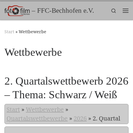
Zum Inhalt springen
– FFC-Bechhofen e.V.
Search
Me
Start
»
Wettbewerbe
Wettbewerbe
2. Quartalswettbewerb 2026
– Thema: Schwarz / Weiß
Start
»
Wettbewerbe
»
Quartalswettbewerbe
»
2026
»
2. Quartal