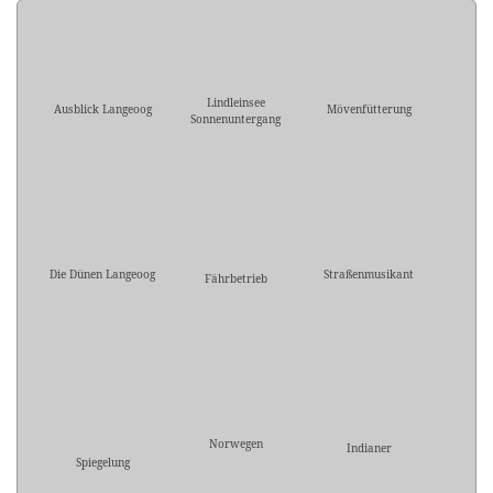
Lindleinsee
Ausblick Langeoog
Mövenfütterung
Sonnenuntergang
Die Dünen Langeoog
Straßenmusikant
Fährbetrieb
Norwegen
Indianer
Spiegelung