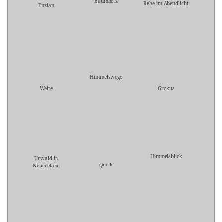
Baumnetz
Rehe im Abendlicht
Enzian
Himmelswege
Weite
Grokus
Himmelsblick
Urwald in
Quelle
Neuseeland