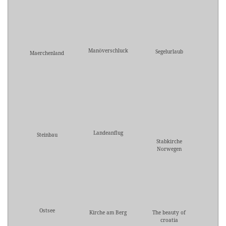
Manöverschluck
Segelurlaub
Maerchenland
Landeanflug
Steinbau
Stabkirche
Norwegen
Ostsee
Kirche am Berg
The beauty of
croatia