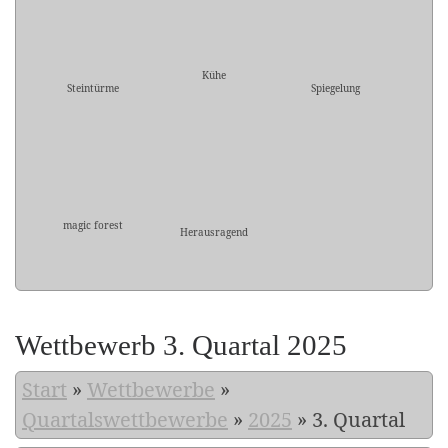
Kühe
Steintürme
Spiegelung
magic forest
Herausragend
Wettbewerb 3. Quartal 2025
Start
»
Wettbewerbe
»
Quartalswettbewerbe
»
2025
»
3. Quartal