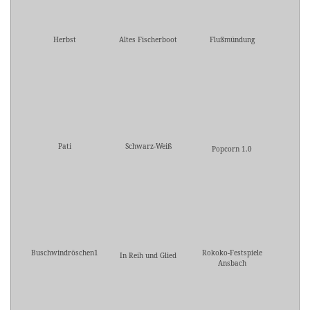
Herbst
Altes Fischerboot
Flußmündung
Pati
Schwarz-Weiß
Popcorn 1.0
Buschwindröschen1
Rokoko-Festspiele
In Reih und Glied
Ansbach