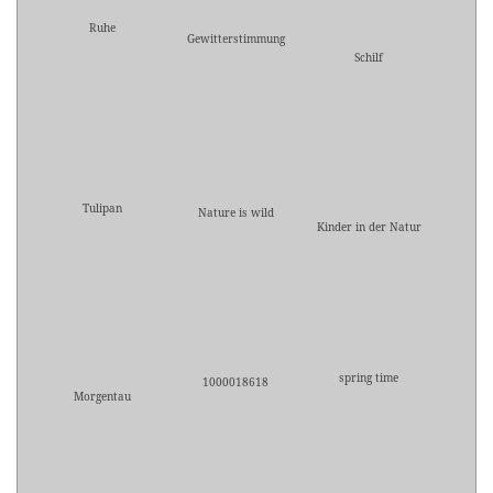
Ruhe
Gewitterstimmung
Schilf
Tulipan
Nature is wild
Kinder in der Natur
spring time
1000018618
Morgentau