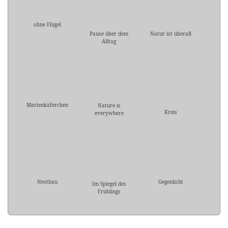
ohne Flügel
Pause über dem
Natur ist überall
Alltag
Marienkäferchen
Nature is
Kreis
everywhere
Nestbau
Gegenlicht
Im Spiegel des
Frühlings