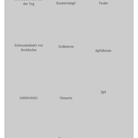
Baumstumpf
Taube
der Tag
Schwanenduett vor
Erdbeeren
Bechhofen
Apfelbaum
Igel
1000018601
Clematis