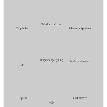
Kabelperspektive
Tippfehler
Schwarze Apotheke
Klingende Spiegelung
Mich sieht keiner
hello
Bequem
dark flower
Kappl