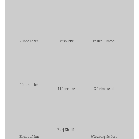
Runde Ecken
Ausblicke
In den Himmel
Füttere mich
Lichtertanz
Geheimnisvoll
Burj Khalifa
Blick auf San
Würzburg Schloss