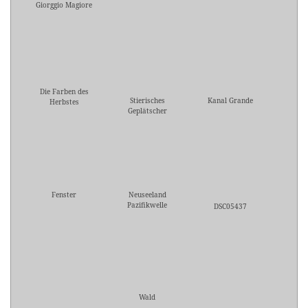
Giorggio Magiore
Die Farben des
Stierisches
Kanal Grande
Herbstes
Geplätscher
Fenster
Neuseeland
Pazifikwelle
DSC05437
Wald