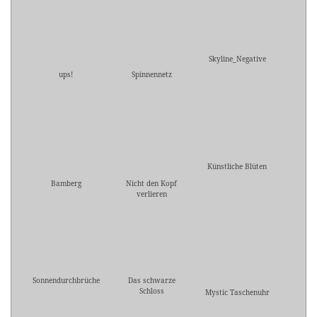
Skyline_Negative
ups!
Spinnennetz
Künstliche Blüten
Bamberg
Nicht den Kopf
verlieren
Sonnendurchbrüche
Das schwarze
Schloss
Mystic Taschenuhr