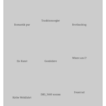
Traditionssegler
Romantik pur
Brotbacktag
Where am I?
Eis Kunst
Gondoliere
Feuerrad
IMG_3460 копия
Käthe Wohlfahrt