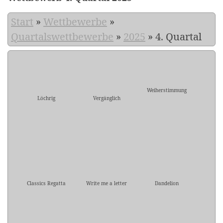
Start
»
Wettbewerbe
»
Quartalswettbewerbe
»
2025
»
4. Quartal
Weiherstimmung
Löchrig
Vergänglich
Classics Regatta
Write me a letter
Dandelion