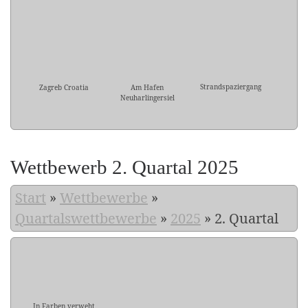
Strandspaziergang
Zagreb Croatia
Am Hafen
Neuharlingersiel
Wettbewerb 2. Quartal 2025
Start
»
Wettbewerbe
»
Quartalswettbewerbe
»
2025
»
2. Quartal
In Farben verweht