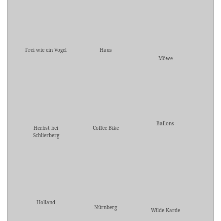
Frei wie ein Vogel
Haus
Möwe
Ballons
Herbst bei
Coffee Bike
Schlierberg
Holland
Nürnberg
Wilde Karde