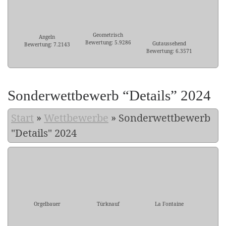
Geometrisch
Angeln
Bewertung: 5.9286
Gutaussehend
Bewertung: 7.2143
Bewertung: 6.3571
Sonderwettbewerb “Details” 2024
Start
»
Wettbewerbe
»
Sonderwettbewerb
"Details" 2024
Orgelbauer
Türknauf
La Fontaine