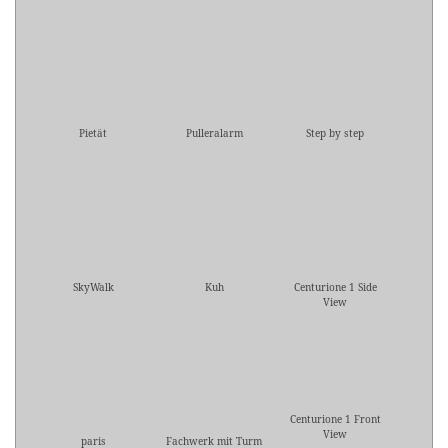
Pietät
Pulleralarm
Step by step
SkyWalk
Kuh
Centurione 1 Side
View
Centurione 1 Front
View
paris
Fachwerk mit Turm