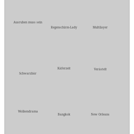
Ausruhen muss sein
Regenschirm-Lady
Multilayer
Käferzeit
Verästelt
Schwarzbär
Wolkendrama
Bangkok
New Orleans