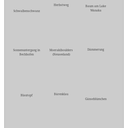
Herbstweg
Baum am Lake
Wanaka
Schwalbenschwanz
Dämmerung
Sonnenuntergang in
Moerakiboulders
Bechhofen
(Neuseeland)
Bärenklau
Blautopf
Gänseblümchen