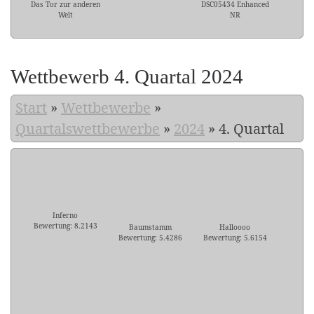
Das Tor zur anderen
DSC05434 Enhanced
Welt
NR
Wettbewerb 4. Quartal 2024
Start
»
Wettbewerbe
»
Quartalswettbewerbe
»
2024
»
4. Quartal
Inferno
Bewertung: 8.2143
Baumstamm
Halloooo
Bewertung: 5.4286
Bewertung: 5.6154