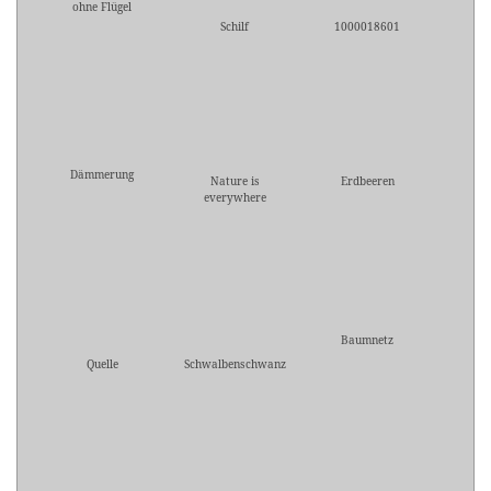
ohne Flügel
Schilf
1000018601
Dämmerung
Nature is
Erdbeeren
everywhere
Baumnetz
Quelle
Schwalbenschwanz