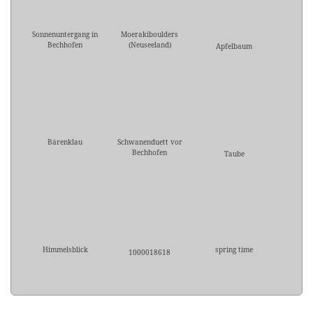
Sonnenuntergang in
Moerakiboulders
Bechhofen
(Neuseeland)
Apfelbaum
Bärenklau
Schwanenduett vor
Bechhofen
Taube
Himmelsblick
spring time
1000018618