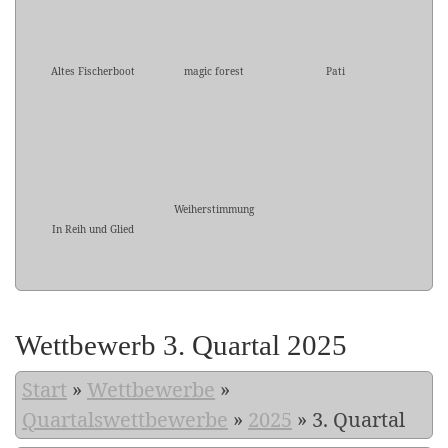
Altes Fischerboot
magic forest
Pati
Weiherstimmung
In Reih und Glied
Wettbewerb 3. Quartal 2025
Start
»
Wettbewerbe
»
Quartalswettbewerbe
»
2025
»
3. Quartal