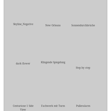
Skyline_Negative
New Orleans
Sonnendurchbrüche
Klingende Spiegelung
dark flower
Step by step
Centurione 1 Side
Fachwerk mit Turm
Pulleralarm
View