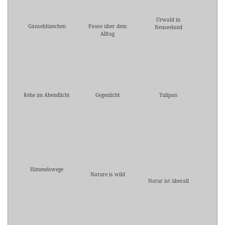
Urwald in
Gänseblümchen
Pause über dem
Neuseeland
Alltag
Rehe im Abendlicht
Gegenlicht
Tulipan
Himmelswege
Nature is wild
Natur ist überall