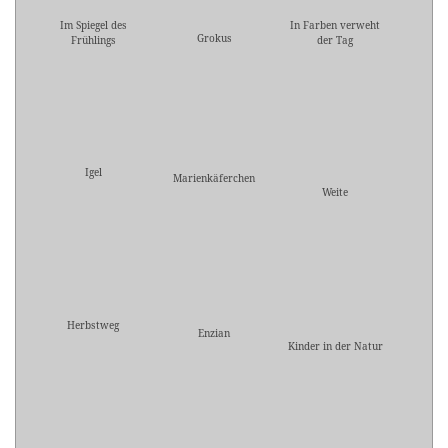
Im Spiegel des
In Farben verweht
Grokus
Frühlings
der Tag
Igel
Marienkäferchen
Weite
Herbstweg
Enzian
Kinder in der Natur