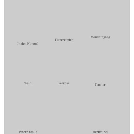
Mondaufgang
Füttere mich
In den Himmel
Wald
Seerose
Fenster
Where am I?
Herbst bei