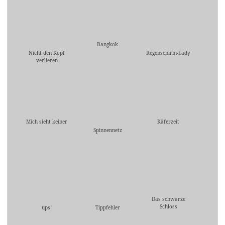
Bangkok
Nicht den Kopf
Regenschirm-Lady
verlieren
Mich sieht keiner
Käferzeit
Spinnennetz
Das schwarze
Schloss
ups!
Tippfehler