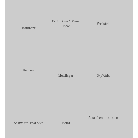
Centurione 1 Front
Verästelt
View
Bamberg
Bequem
Multilayer
SkyWalk
Ausruhen muss sein
Schwarze Apotheke
Pietät