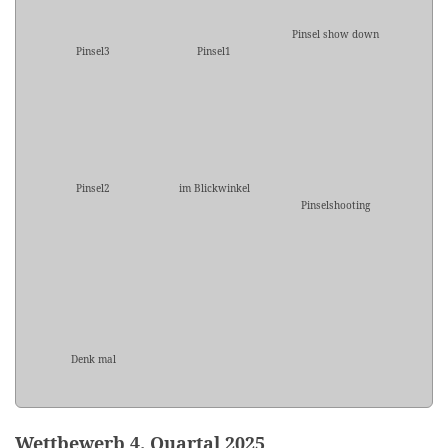
Pinsel show down
Pinsel3
Pinsel1
Pinsel2
im Blickwinkel
Pinselshooting
Denk mal
Wettbewerb 4. Quartal 2025