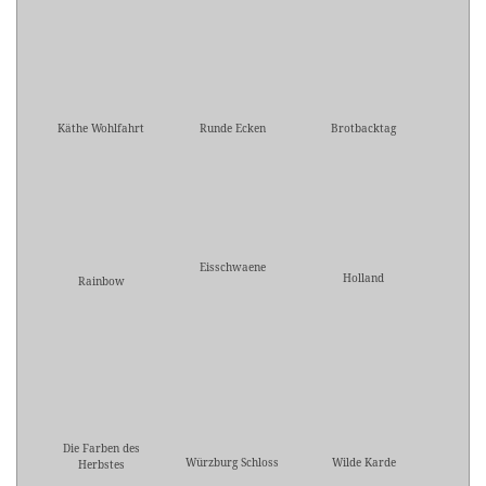
Käthe Wohlfahrt
Runde Ecken
Brotbacktag
Eisschwaene
Holland
Rainbow
Die Farben des
Würzburg Schloss
Wilde Karde
Herbstes