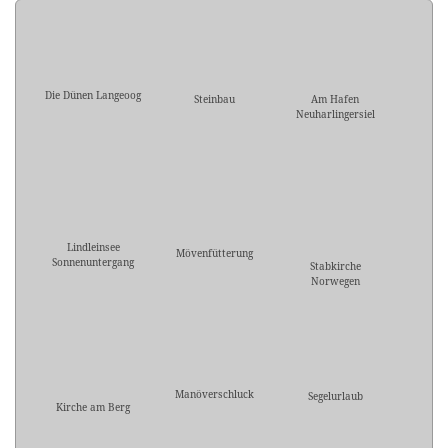
Die Dünen Langeoog
Steinbau
Am Hafen
Neuharlingersiel
Lindleinsee
Mövenfütterung
Sonnenuntergang
Stabkirche
Norwegen
Manöverschluck
Segelurlaub
Kirche am Berg