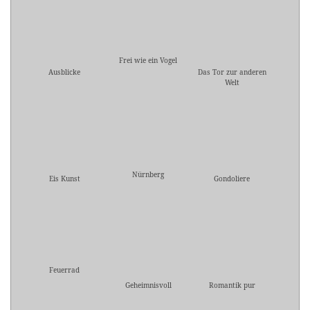
Frei wie ein Vogel
Ausblicke
Das Tor zur anderen
Welt
Nürnberg
Eis Kunst
Gondoliere
Feuerrad
Geheimnisvoll
Romantik pur