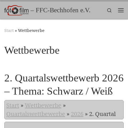
Zum Inhalt springen
– FFC-Bechhofen e.V.
Search
Me
Start
»
Wettbewerbe
Wettbewerbe
2. Quartalswettbewerb 2026
– Thema: Schwarz / Weiß
Start
»
Wettbewerbe
»
Quartalswettbewerbe
»
2026
»
2. Quartal