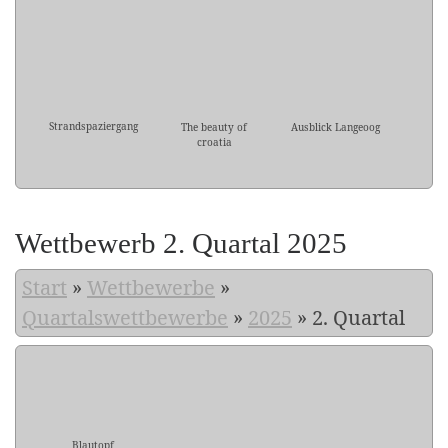
Strandspaziergang
The beauty of
Ausblick Langeoog
croatia
Wettbewerb 2. Quartal 2025
Start
»
Wettbewerbe
»
Quartalswettbewerbe
»
2025
»
2. Quartal
Blautopf