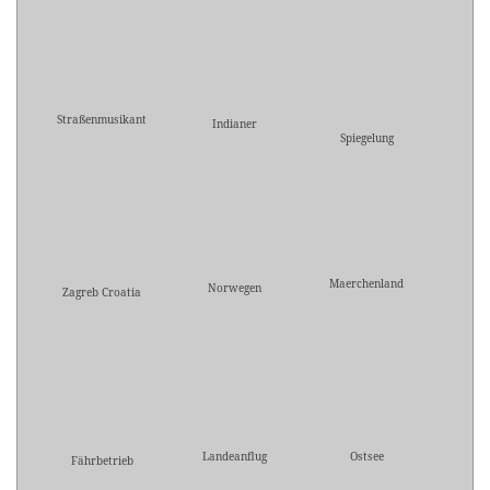
Straßenmusikant
Indianer
Spiegelung
Maerchenland
Norwegen
Zagreb Croatia
Landeanflug
Ostsee
Fährbetrieb