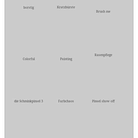
Kratzbürste
borstig
Brush me
Rasenpflege
Colorful
Painting
die Schminkpinsel 3
Farbchaos
Pinsel show off