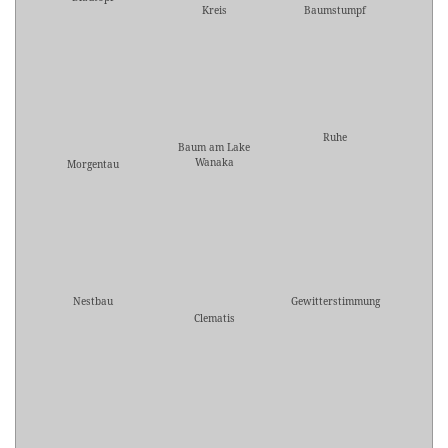
Kreis
Baumstumpf
Ruhe
Baum am Lake
Wanaka
Morgentau
Nestbau
Gewitterstimmung
Clematis