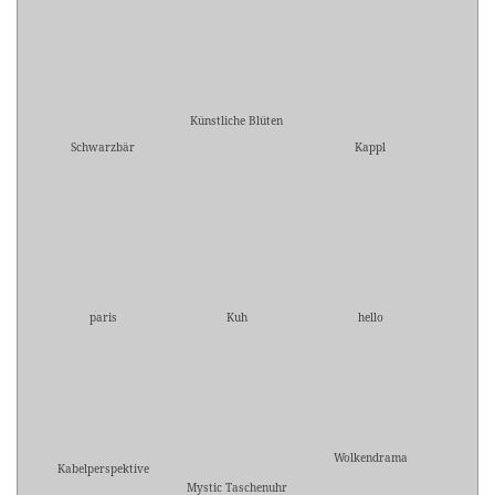
Künstliche Blüten
Schwarzbär
Kappl
paris
Kuh
hello
Wolkendrama
Kabelperspektive
Mystic Taschenuhr