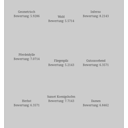
Geometrisch
Inferno
Bewertung: 5.9286
Bewertung: 8.2143
Wald
Bewertung: 5.5714
Pferdeidylle
Bewertung: 7.0714
Fliegenpilz
Gutaussehend
Bewertung: 5.2143
Bewertung: 6.3571
Sunset Koenigshofen
Herbst
Bewertung: 7.7143
Damen
Bewertung: 6.3571
Bewertung: 6.8462