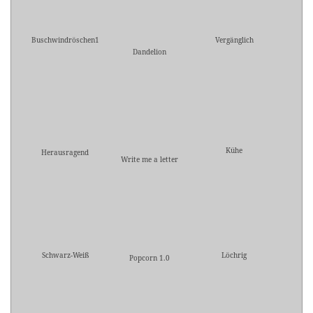
Buschwindröschen1
Vergänglich
Dandelion
Kühe
Herausragend
Write me a letter
Schwarz-Weiß
Löchrig
Popcorn 1.0