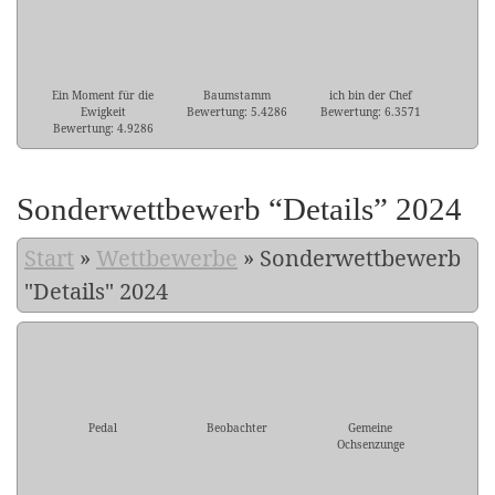
Ein Moment für die
Baumstamm
ich bin der Chef
Ewigkeit
Bewertung: 5.4286
Bewertung: 6.3571
Bewertung: 4.9286
Sonderwettbewerb “Details” 2024
Start
»
Wettbewerbe
»
Sonderwettbewerb
"Details" 2024
Pedal
Beobachter
Gemeine
Ochsenzunge