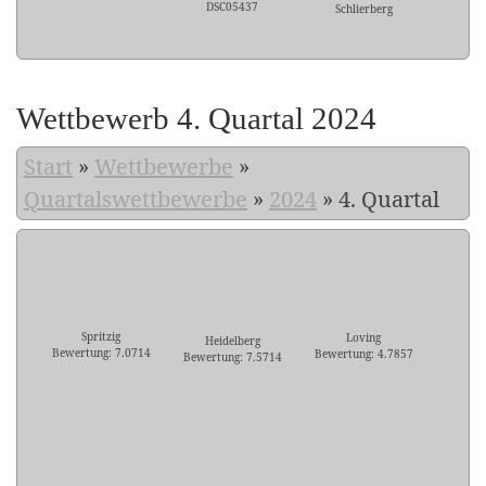
DSC05437
Schlierberg
Wettbewerb 4. Quartal 2024
Start
»
Wettbewerbe
»
Quartalswettbewerbe
»
2024
»
4. Quartal
Spritzig
Loving
Heidelberg
Bewertung: 7.0714
Bewertung: 4.7857
Bewertung: 7.5714