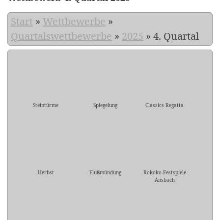
Start
»
Wettbewerbe
»
Quartalswettbewerbe
»
2025
»
4. Quartal
Steintürme
Spiegelung
Classics Regatta
Herbst
Flußmündung
Rokoko-Festspiele
Ansbach