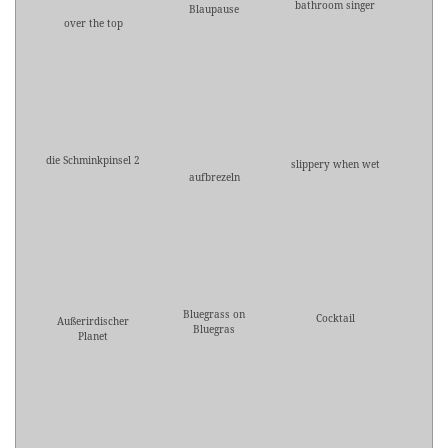
bathroom singer
Blaupause
over the top
die Schminkpinsel 2
slippery when wet
aufbrezeln
Bluegrass on
Cocktail
Außerirdischer
Bluegras
Planet