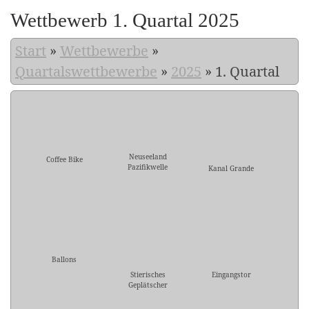
Wettbewerb 1. Quartal 2025
Start
»
Wettbewerbe
»
Quartalswettbewerbe
»
2025
»
1. Quartal
Neuseeland
Coffee Bike
Pazifikwelle
Kanal Grande
Ballons
Stierisches
Eingangstor
Geplätscher