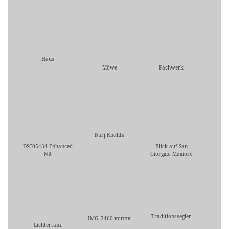
Haus
Möwe
Fachwerk
Burj Khalifa
DSC05434 Enhanced
Blick auf San
NR
Giorggio Magiore
Traditionssegler
IMG_3460 копия
Lichtertanz