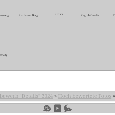
Ostsee
angeoog
Kirche am Berg
Zagreb Croatia
T
erung
5
bewerb "Details" 2024
»
Hoch bewertete Fotos