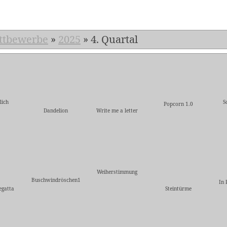
ttbewerbe
»
2025
»
4. Quartal
lich
S
Popcorn 1.0
Dandelion
Write me a letter
Weiherstimmung
Buschwindröschen1
In 
egatta
Steintürme