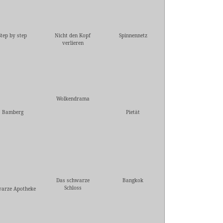
Step by step
Nicht den Kopf
Spinnennetz
verlieren
Wolkendrama
Bamberg
Pietät
Das schwarze
Bangkok
Schloss
warze Apotheke