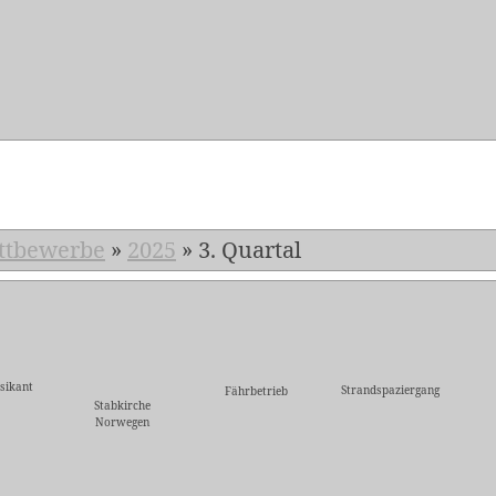
5
ttbewerbe
»
2025
»
3. Quartal
sikant
Strandspaziergang
Fährbetrieb
Stabkirche
Norwegen