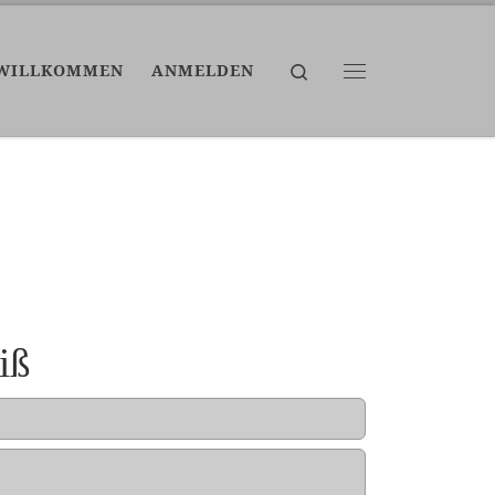
Search
WILLKOMMEN
ANMELDEN
Menü
iß