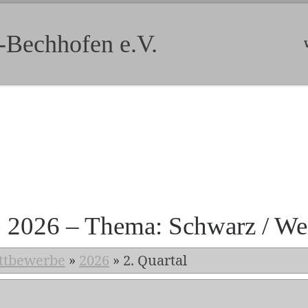
-Bechhofen e.V.
b 2026 – Thema: Schwarz / We
ttbewerbe
»
2026
»
2. Quartal