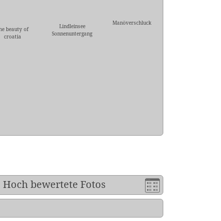
Manöverschluck
Lindleinsee
he beauty of
Sonnenuntergang
croatia
»
Hoch bewertete Fotos