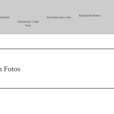
Künstliche Blüten
hbrüche
Ausruhen muss sein
Centurione 1 Side
View
n Fotos