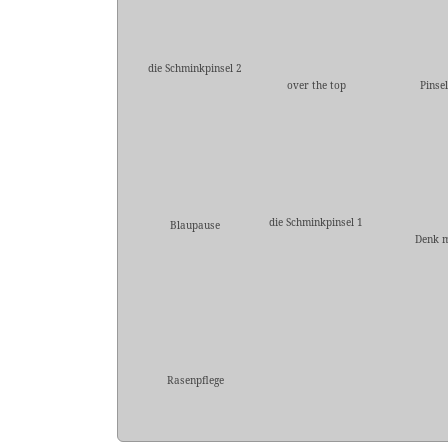
die Schminkpinsel 2
over the top
Pinse
die Schminkpinsel 1
Blaupause
Denk 
Rasenpflege