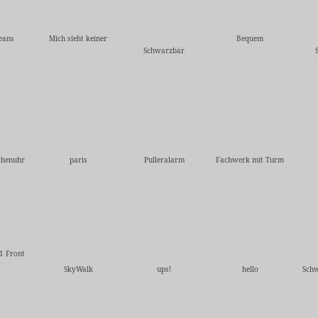
eans
Mich sieht keiner
Bequem
Schwarzbär
chenuhr
paris
Pulleralarm
Fachwerk mit Turm
1 Front
w
SkyWalk
ups!
hello
Sch