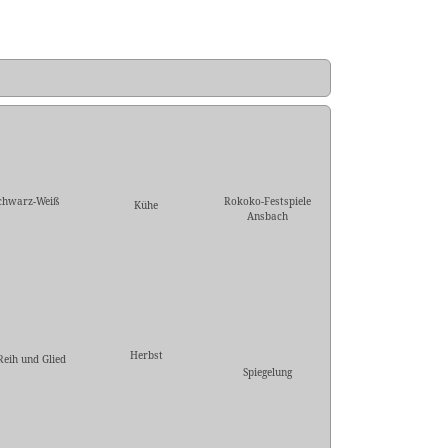
chwarz-Weiß
Rokoko-Festspiele
Kühe
Ansbach
Herbst
Reih und Glied
Spiegelung