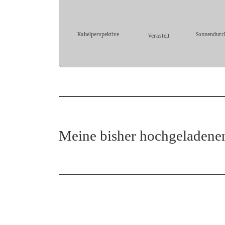
Kabelperspektive
Sonnendurc
Verästelt
Meine bisher hochgeladene