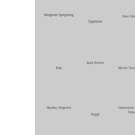
Klingende Spiegelung
New Orl
Tippfehler
dark flower
Kuh
Mystic Tas
Skyline_Negative
Centurione 
Vie
Kappl