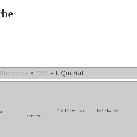
rbe
6
ttbewerbe
»
2026
»
1. Quartal
Pinsel show down
im Blickwinkel
il
Brush me