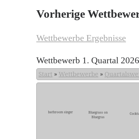
Vorherige Wettbewe
Wettbewerbe Ergebnisse
Wettbewerb 1. Quartal 202
Start
»
Wettbewerbe
»
Quartalswe
bathroom singer
Bluegrass on
Cockta
Bluegras