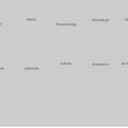
Pinsel2
Pi
Bürstenkopf
l3
Pinselshooting
Solitude
die 
Kratzbürste
mal
aufbrezeln