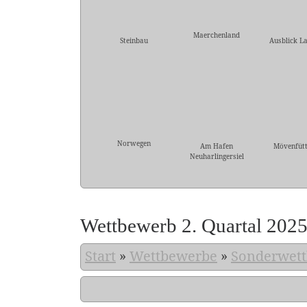
Maerchenland
Steinbau
Ausblick L
Norwegen
Am Hafen
Mövenfütt
Neuharlingersiel
Wettbewerb 2. Quartal 202
Start
»
Wettbewerbe
»
Sonderwett