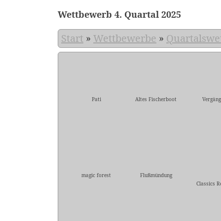
Wettbewerb 4. Quartal 2025
Start
»
Wettbewerbe
»
Quartalswe
Pati
Altes Fischerboot
Vergäng
magic forest
Flußmündung
Classics R