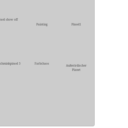
nsel show off
Painting
Pinsel1
Schminkpinsel 3
Farbchaos
Außerirdischer
Planet