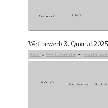
Löchrig
Herausragend
Wettbewerb 3. Quartal 202
Start
»
Wettbewerbe
»
Quartalswe
Segelurlaub
Die Dünen Langeoog
Straßenmu