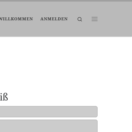
Search
WILLKOMMEN
ANMELDEN
Menü
iß