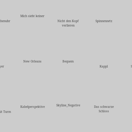
Mich sieht keiner
chenuhr
Nicht den Kopf
Spinnennetz
verlieren
New Orleans
Bequem
yer
Kappl
Skyline_Negative
Kabelperspektive
Das schwarze
Schloss
it Turm