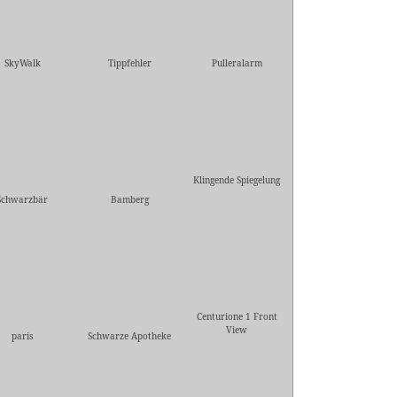
SkyWalk
Tippfehler
Pulleralarm
Klingende Spiegelung
Schwarzbär
Bamberg
Centurione 1 Front
View
paris
Schwarze Apotheke