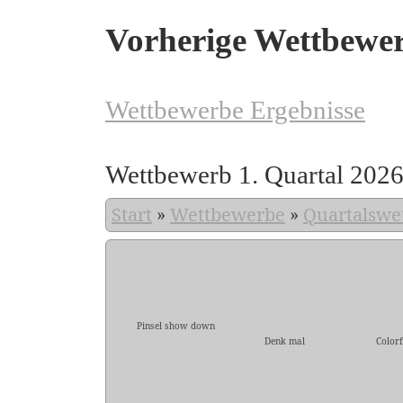
Vorherige Wettbewe
Wettbewerbe Ergebnisse
Wettbewerb 1. Quartal 202
Start
»
Wettbewerbe
»
Quartalswe
Pinsel show down
Denk mal
Colorf