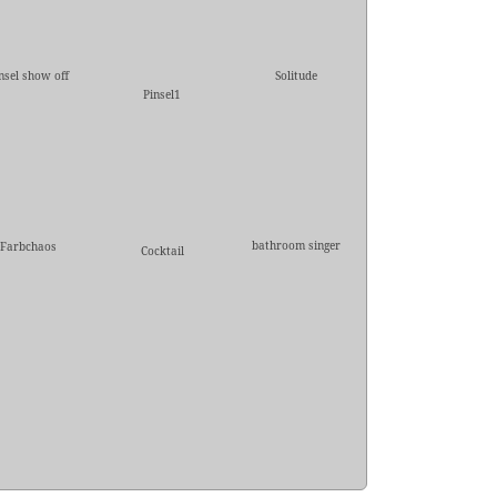
nsel show off
Solitude
Pinsel1
bathroom singer
Farbchaos
Cocktail