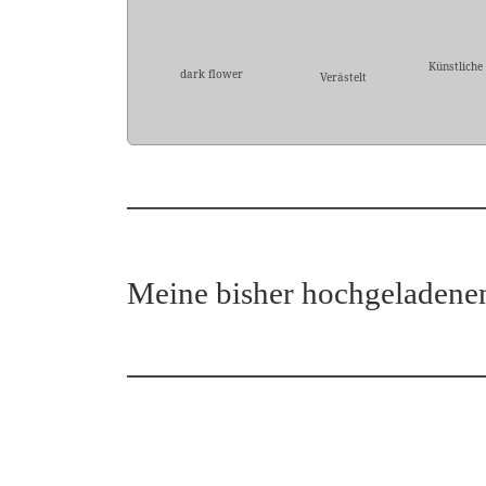
Künstliche
dark flower
Verästelt
Meine bisher hochgeladene