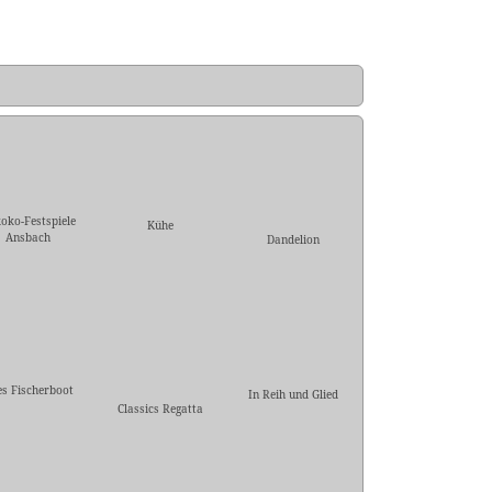
oko-Festspiele
Kühe
Ansbach
Dandelion
es Fischerboot
In Reih und Glied
Classics Regatta