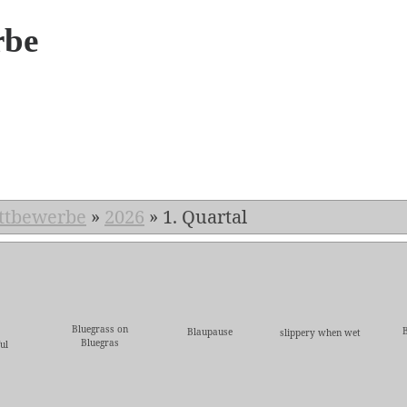
rbe
6
ttbewerbe
»
2026
»
1. Quartal
Bluegrass on
Blaupause
slippery when wet
Bluegras
ul