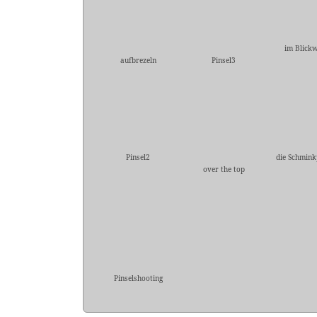
im Blickw
aufbrezeln
Pinsel3
Pinsel2
die Schmink
over the top
Pinselshooting