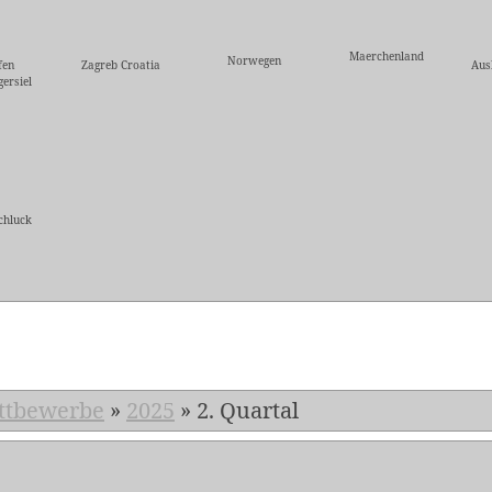
Maerchenland
Norwegen
fen
Zagreb Croatia
Aus
ersiel
chluck
5
ttbewerbe
»
2025
»
2. Quartal