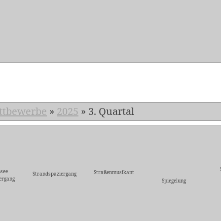
5
ttbewerbe
»
2025
»
3. Quartal
nsee
Straßenmusikant
Strandspaziergang
ergang
Spiegelung