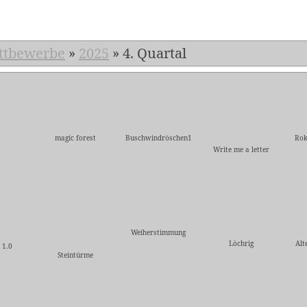
ttbewerbe
»
2025
»
4. Quartal
magic forest
Buschwindröschen1
Rok
Write me a letter
Weiherstimmung
Löchrig
Alt
 1.0
Steintürme