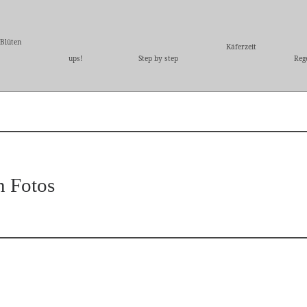
 Blüten
Käferzeit
ups!
Step by step
Reg
n Fotos