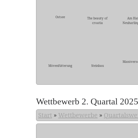
Ostsee
The beauty of
Am Ha
croatia
Neuharling
Manövers
Mövenfütterung
Steinbau
Wettbewerb 2. Quartal 202
Start
»
Wettbewerbe
»
Quartalswe