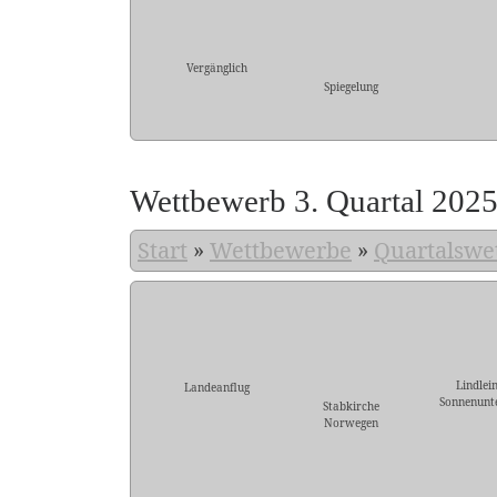
Vergänglich
Spiegelung
Wettbewerb 3. Quartal 202
Start
»
Wettbewerbe
»
Quartalswe
Lindlei
Landeanflug
Sonnenunt
Stabkirche
Norwegen