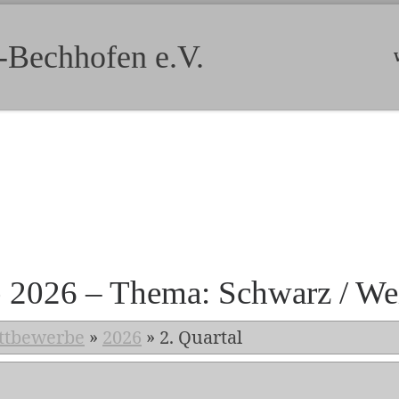
-Bechhofen e.V.
b 2026 – Thema: Schwarz / We
ttbewerbe
»
2026
»
2. Quartal