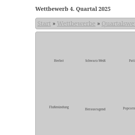
Wettbewerb 4. Quartal 2025
Start
»
Wettbewerbe
»
Quartalswe
Herbst
Schwarz-Weiß
Pati
Flußmündung
Popcorn
Herausragend