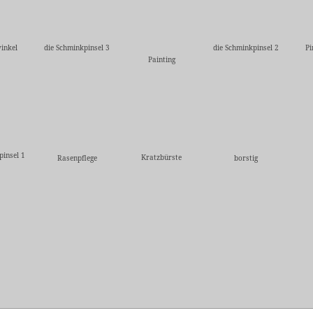
inkel
die Schminkpinsel 3
die Schminkpinsel 2
Pi
Painting
pinsel 1
Kratzbürste
Rasenpflege
borstig