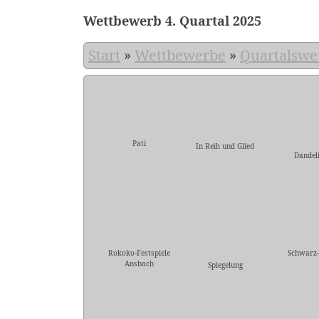
Wettbewerb 4. Quartal 2025
Start
»
Wettbewerbe
»
Quartalswe
Pati
In Reih und Glied
Dandel
Rokoko-Festspiele
Schwarz
Ansbach
Spiegelung