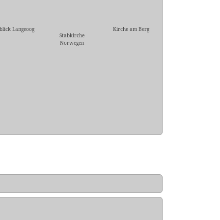
blick Langeoog
Kirche am Berg
Stabkirche
Norwegen