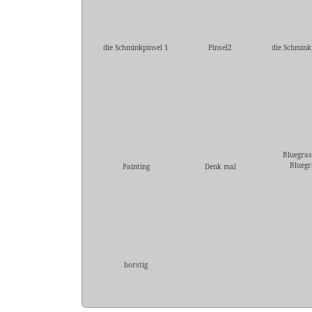
die Schminkpinsel 1
Pinsel2
die Schmink
Bluegras
Bluegr
Painting
Denk mal
borstig