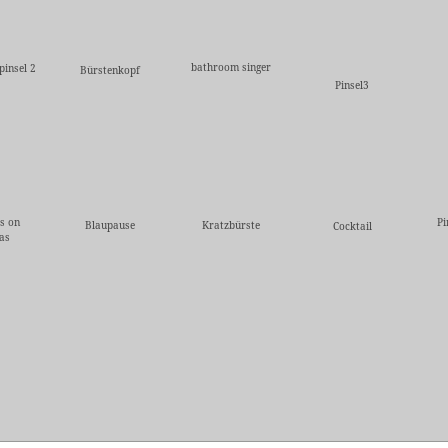
bathroom singer
pinsel 2
Bürstenkopf
Pinsel3
s on
Pi
Blaupause
Kratzbürste
Cocktail
as