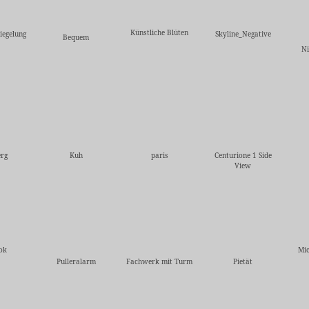
Künstliche Blüten
iegelung
Skyline_Negative
Bequem
Ni
rg
Kuh
paris
Centurione 1 Side
View
ok
Mic
Pulleralarm
Fachwerk mit Turm
Pietät