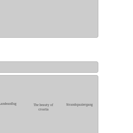
Landeanflug
Strandspaziergang
The beauty of
croatia