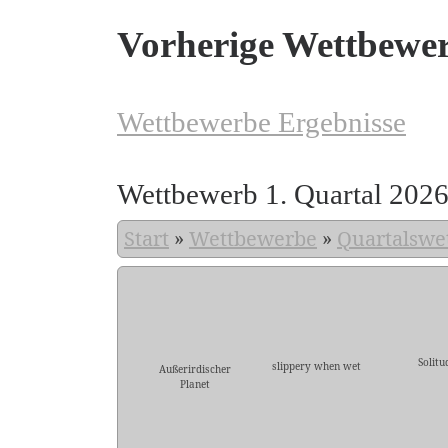
Vorherige Wettbewe
Wettbewerbe Ergebnisse
Wettbewerb 1. Quartal 202
Start
»
Wettbewerbe
»
Quartalswe
Solitu
slippery when wet
Außerirdischer
Planet