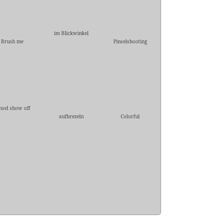
im Blickwinkel
Brush me
Pinselshooting
nsel show off
aufbrezeln
Colorful