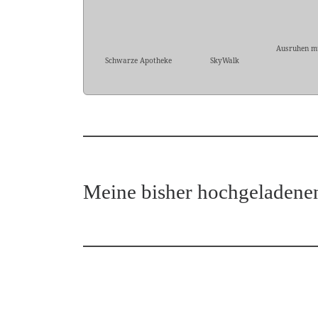
Ausruhen mu
Schwarze Apotheke
SkyWalk
Meine bisher hochgeladene