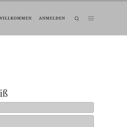
Search
WILLKOMMEN
ANMELDEN
Menü
iß