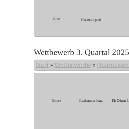
Kühe
Herausragend
Wettbewerb 3. Quartal 202
Start
»
Wettbewerbe
»
Quartalswe
Ostsee
Straßenmusikant
Die Dünen L