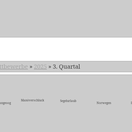
5
ttbewerbe
»
2025
»
3. Quartal
Manöverschluck
Segelurlaub
angeoog
Norwegen