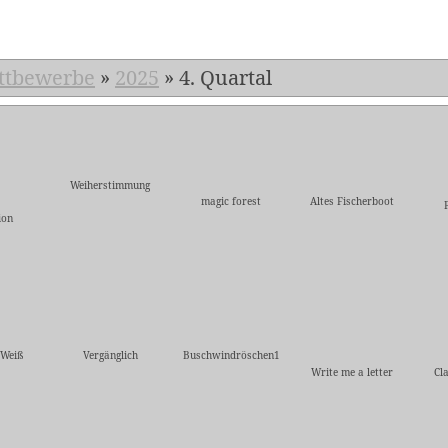
ttbewerbe
»
2025
»
4. Quartal
Weiherstimmung
magic forest
Altes Fischerboot
ion
-Weiß
Vergänglich
Buschwindröschen1
Write me a letter
Cl