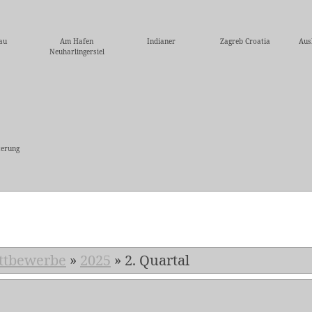
au
Am Hafen
Indianer
Zagreb Croatia
Aus
Neuharlingersiel
erung
5
ttbewerbe
»
2025
»
2. Quartal