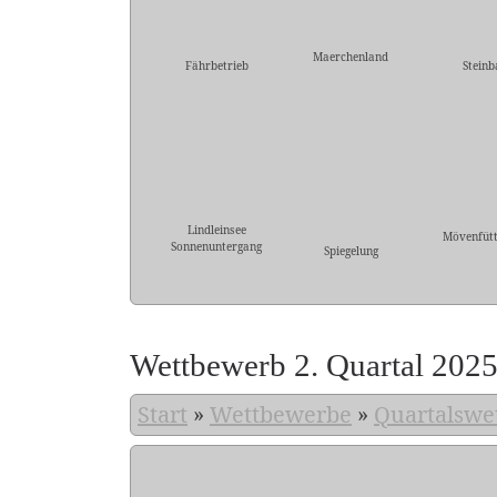
Maerchenland
Fährbetrieb
Steinb
Lindleinsee
Mövenfütt
Sonnenuntergang
Spiegelung
Wettbewerb 2. Quartal 202
Start
»
Wettbewerbe
»
Quartalswe