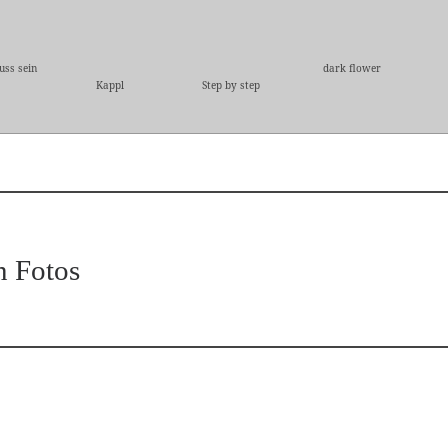
ss sein
dark flower
Kappl
Step by step
n Fotos