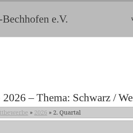
-Bechhofen e.V.
b 2026 – Thema: Schwarz / We
ttbewerbe
»
2026
»
2. Quartal