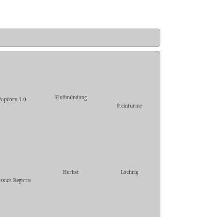
Flußmündung
Popcorn 1.0
Steintürme
Herbst
Löchrig
assics Regatta