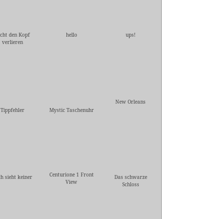
cht den Kopf
hello
ups!
verlieren
New Orleans
Tippfehler
Mystic Taschenuhr
Centurione 1 Front
h sieht keiner
Das schwarze
View
Schloss