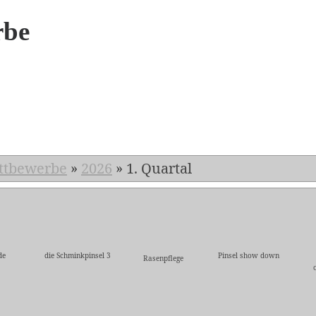
rbe
6
ttbewerbe
»
2026
»
1. Quartal
de
die Schminkpinsel 3
Pinsel show down
Rasenpflege