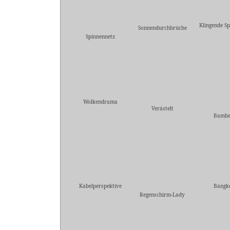
Klingende Sp
Sonnendurchbrüche
Spinnennetz
Wolkendrama
Verästelt
Bambe
Kabelperspektive
Bangk
Regenschirm-Lady