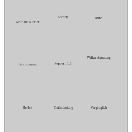
Löchrig
Kühe
Write me a letter
Weiherstimmung
Popcorn 1.0
Herausragend
Herbst
Flußmündung
Vergänglich