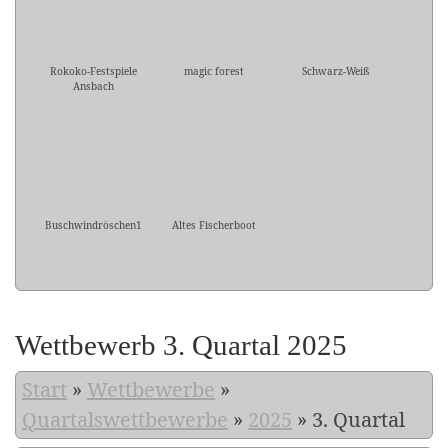
Rokoko-Festspiele
magic forest
Schwarz-Weiß
Ansbach
Buschwindröschen1
Altes Fischerboot
Wettbewerb 3. Quartal 2025
Start
»
Wettbewerbe
»
Quartalswettbewerbe
»
2025
»
3. Quartal