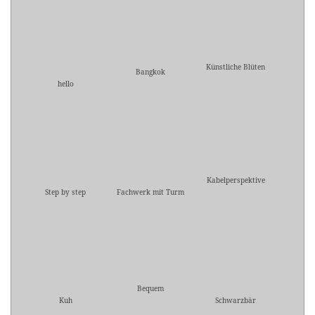
Künstliche Blüten
Bangkok
hello
Kabelperspektive
Step by step
Fachwerk mit Turm
Bequem
Kuh
Schwarzbär