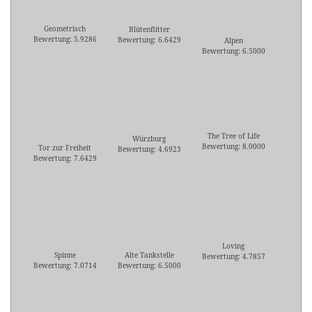
Geometrisch
Blütenflitter
Bewertung: 5.9286
Bewertung: 6.6429
Alpen
Bewertung: 6.5000
The Tree of Life
Würzburg
Bewertung: 8.0000
Tor zur Freiheit
Bewertung: 4.6923
Bewertung: 7.6429
Loving
Spinne
Alte Tankstelle
Bewertung: 4.7857
Bewertung: 7.0714
Bewertung: 6.5000