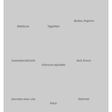
Skyline_Negative
Multilayer
Tippfehler
Sonnendurchbrüche
dark flower
Schwarze Apotheke
Ausruhen muss sein
Käferzeit
Pietät