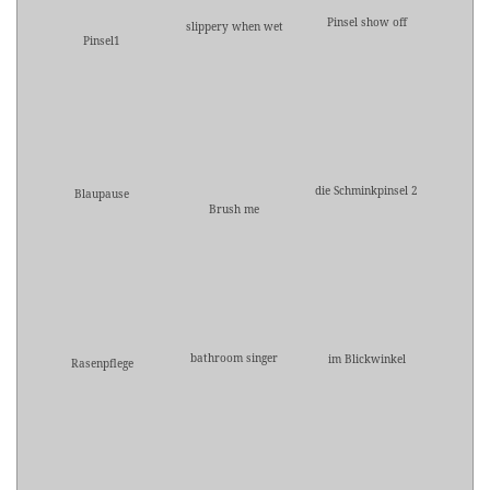
Pinsel show off
slippery when wet
Pinsel1
die Schminkpinsel 2
Blaupause
Brush me
bathroom singer
im Blickwinkel
Rasenpflege