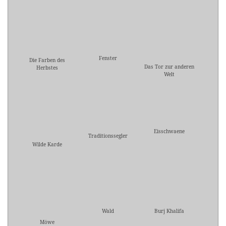
Fenster
Die Farben des
Das Tor zur anderen
Herbstes
Welt
Eisschwaene
Traditionssegler
Wilde Karde
Wald
Burj Khalifa
Möwe