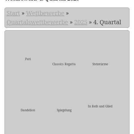
Start
»
Wettbewerbe
»
Quartalswettbewerbe
»
2025
»
4. Quartal
Pati
Classics Regatta
Steintürme
In Reih und Glied
Dandelion
Spiegelung