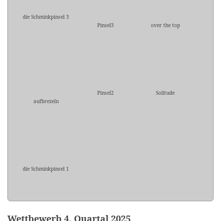
die Schminkpinsel 3
Pinsel3
over the top
Pinsel2
Solitude
aufbrezeln
die Schminkpinsel 1
Wettbewerb 4. Quartal 2025