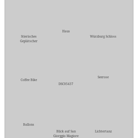
Haus
Stierisches
Würzburg Schloss
Geplätscher
Seerose
Coffee Bike
DSC05437
Ballons
Blick auf San
Lichtertanz
Giorggio Magiore