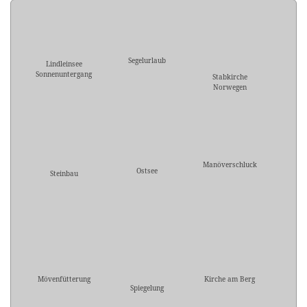
Segelurlaub
Lindleinsee
Sonnenuntergang
Stabkirche
Norwegen
Manöverschluck
Ostsee
Steinbau
Mövenfütterung
Kirche am Berg
Spiegelung