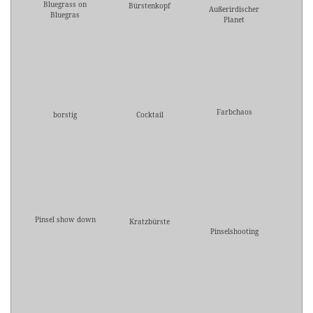
Bluegrass on
Bürstenkopf
Außerirdischer
Bluegras
Planet
Farbchaos
borstig
Cocktail
Pinsel show down
Kratzbürste
Pinselshooting