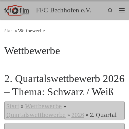
Zum Inhalt springen
– FFC-Bechhofen e.V.
Search
Me
Start
»
Wettbewerbe
Wettbewerbe
2. Quartalswettbewerb 2026
– Thema: Schwarz / Weiß
Start
»
Wettbewerbe
»
Quartalswettbewerbe
»
2026
»
2. Quartal