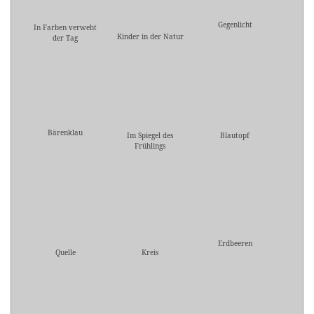
Gegenlicht
In Farben verweht
Kinder in der Natur
der Tag
Bärenklau
Im Spiegel des
Blautopf
Frühlings
Erdbeeren
Quelle
Kreis