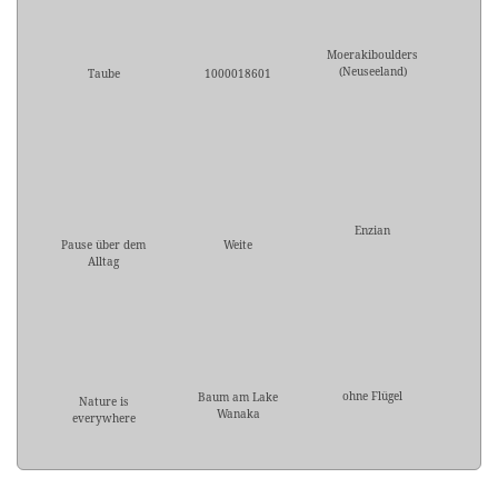
Moerakiboulders
(Neuseeland)
Taube
1000018601
Enzian
Pause über dem
Weite
Alltag
ohne Flügel
Baum am Lake
Nature is
Wanaka
everywhere