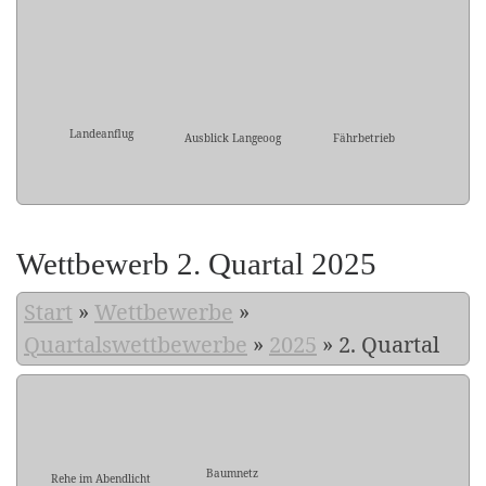
Landeanflug
Ausblick Langeoog
Fährbetrieb
Wettbewerb 2. Quartal 2025
Start
»
Wettbewerbe
»
Quartalswettbewerbe
»
2025
»
2. Quartal
Baumnetz
Rehe im Abendlicht