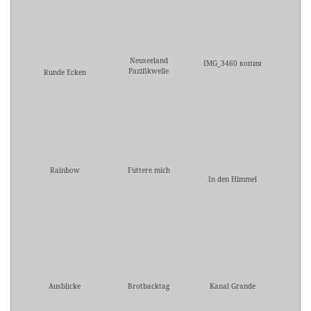
Neuseeland
IMG_3460 копия
Pazifikwelle
Runde Ecken
Rainbow
Füttere mich
In den Himmel
Ausblicke
Brotbacktag
Kanal Grande