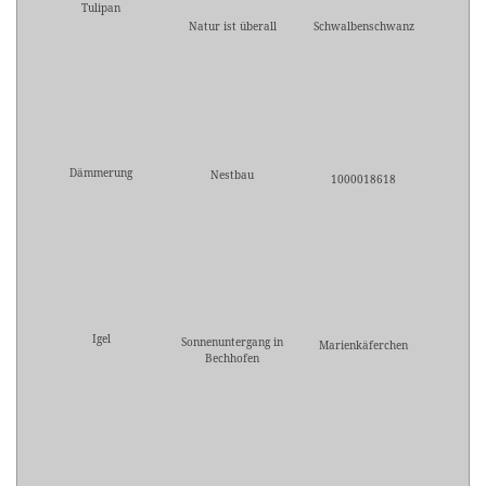
Tulipan
Natur ist überall
Schwalbenschwanz
Dämmerung
Nestbau
1000018618
Igel
Sonnenuntergang in
Marienkäferchen
Bechhofen