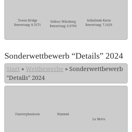
Tower-Bridge
Schlafende Katze
Schloss Würzburg
Bewertung: 8.3571
Bewertung: 7.1429
Bewertung: 6.0769
Sonderwettbewerb “Details” 2024
Start
»
Wettbewerbe
»
Sonderwettbewerb
"Details" 2024
Fensterphantasie
Hummel
La Motte