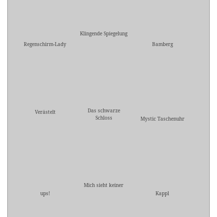
Klingende Spiegelung
Regenschirm-Lady
Bamberg
Das schwarze
Verästelt
Schloss
Mystic Taschenuhr
Mich sieht keiner
ups!
Kappl