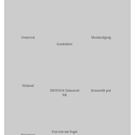
Feuerrad
Mondaufgang
Gondoliere
Holland
DSC05434 Enhanced
Romantik pur
NR
Frei wie ein Vogel