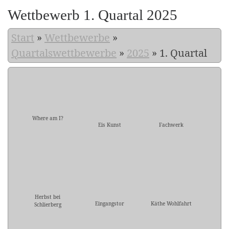
Wettbewerb 1. Quartal 2025
Start
»
Wettbewerbe
»
Quartalswettbewerbe
»
2025
»
1. Quartal
Where am I?
Eis Kunst
Fachwerk
Herbst bei
Eingangstor
Käthe Wohlfahrt
Schlierberg