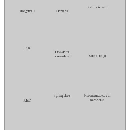
Nature is wild
Morgentau
Clematis
Ruhe
Urwald in
Baumstumpf
Neuseeland
spring time
Schwanenduett vor
Bechhofen
Schilf