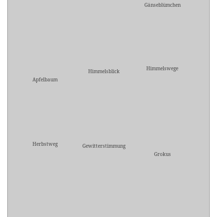
Gänseblümchen
Himmelswege
Himmelsblick
Apfelbaum
Herbstweg
Gewitterstimmung
Grokus