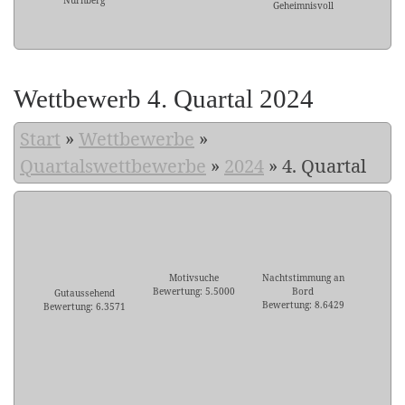
Nürnberg
Geheimnisvoll
Wettbewerb 4. Quartal 2024
Start
»
Wettbewerbe
»
Quartalswettbewerbe
»
2024
»
4. Quartal
Motivsuche
Nachtstimmung an
Bewertung: 5.5000
Bord
Gutaussehend
Bewertung: 8.6429
Bewertung: 6.3571