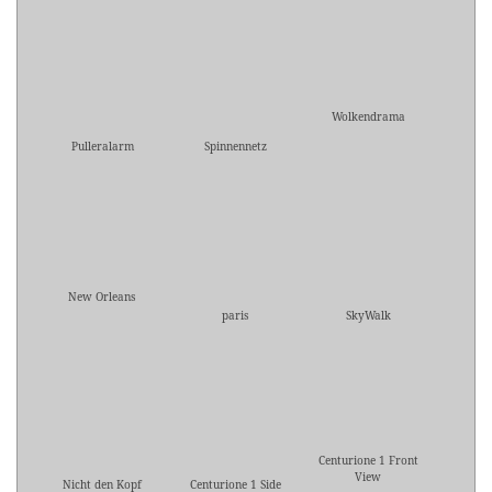
Wolkendrama
Pulleralarm
Spinnennetz
New Orleans
paris
SkyWalk
Centurione 1 Front
View
Nicht den Kopf
Centurione 1 Side