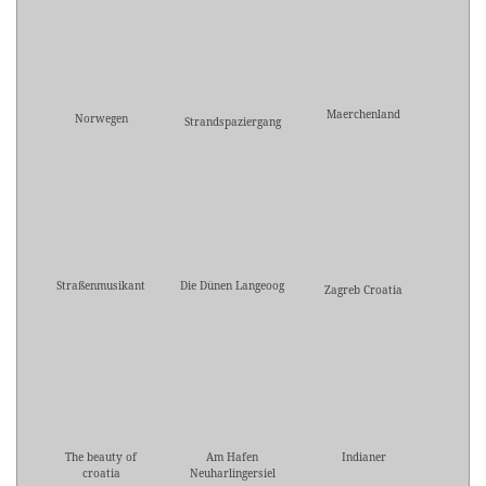
Maerchenland
Norwegen
Strandspaziergang
Straßenmusikant
Die Dünen Langeoog
Zagreb Croatia
The beauty of
Am Hafen
Indianer
croatia
Neuharlingersiel