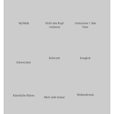
SkyWalk
Nicht den Kopf
Centurione 1 Side
verlieren
View
Käferzeit
Bangkok
Schwarzbär
Wolkendrama
Künstliche Blüten
Mich sieht keiner