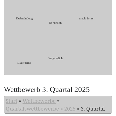
Flußmündung
magic forest
Dandelion
Vergänglich
Steintürme
Wettbewerb 3. Quartal 2025
Start
»
Wettbewerbe
»
Quartalswettbewerbe
»
2025
»
3. Quartal