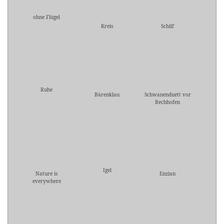
ohne Flügel
Kreis
Schilf
Ruhe
Bärenklau
Schwanenduett vor
Bechhofen
Igel
Nature is
Enzian
everywhere