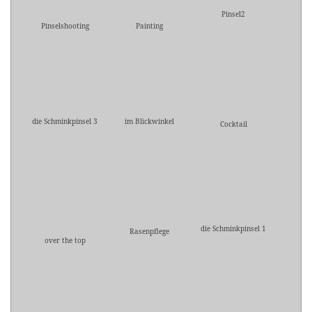
Pinsel2
Pinselshooting
Painting
die Schminkpinsel 3
im Blickwinkel
Cocktail
die Schminkpinsel 1
Rasenpflege
over the top