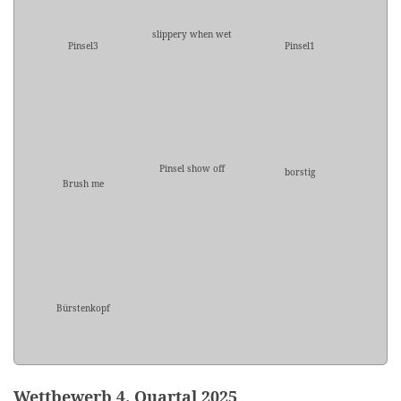
slippery when wet
Pinsel3
Pinsel1
Pinsel show off
borstig
Brush me
Bürstenkopf
Wettbewerb 4. Quartal 2025