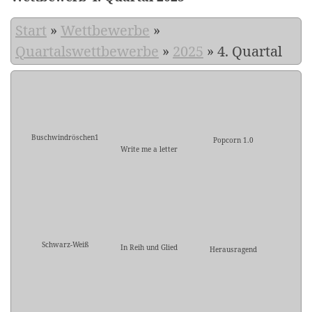
Start
»
Wettbewerbe
»
Quartalswettbewerbe
»
2025
»
4. Quartal
Buschwindröschen1
Popcorn 1.0
Write me a letter
Schwarz-Weiß
In Reih und Glied
Herausragend