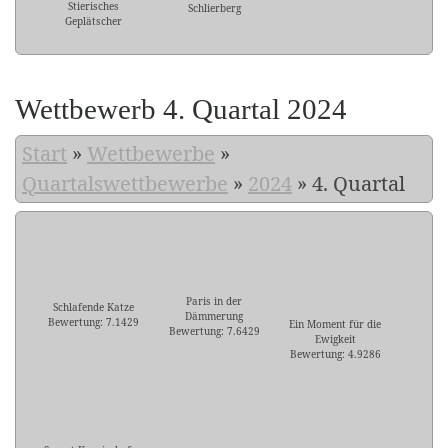
Stierisches
Schlierberg
Geplätscher
Wettbewerb 4. Quartal 2024
Start
»
Wettbewerbe
»
Quartalswettbewerbe
»
2024
»
4. Quartal
Paris in der
Schlafende Katze
Dämmerung
Bewertung: 7.1429
Ein Moment für die
Bewertung: 7.6429
Ewigkeit
Bewertung: 4.9286