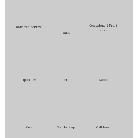
Centurione 1 Front
Kabelperspektive
View
paris
Tippfehler
hello
Kappl
Kuh
Step by step
Multilayer