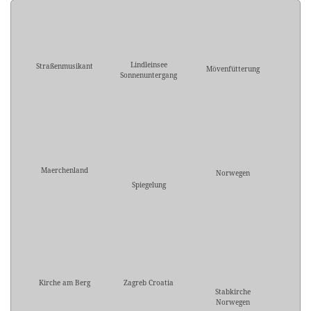
Lindleinsee
Straßenmusikant
Mövenfütterung
Sonnenuntergang
Maerchenland
Norwegen
Spiegelung
Kirche am Berg
Zagreb Croatia
Stabkirche
Norwegen