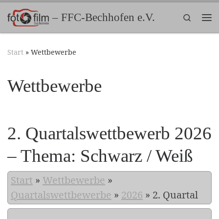
Zum Inhalt springen
– FFC-Bechhofen e.V.
Search
Me
Start
»
Wettbewerbe
Wettbewerbe
2. Quartalswettbewerb 2026
– Thema: Schwarz / Weiß
Start
»
Wettbewerbe
»
Quartalswettbewerbe
»
2026
»
2. Quartal