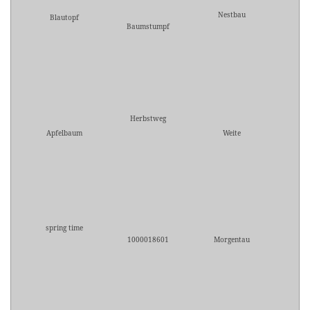
Nestbau
Blautopf
Baumstumpf
Herbstweg
Apfelbaum
Weite
spring time
1000018601
Morgentau