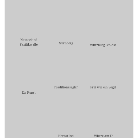
Neuseeland
Nürnberg
Pazifikwelle
Würzburg Schloss
Traditionssegler
Frei wie ein Vogel
Eis Kunst
Herbst bei
Where am I?