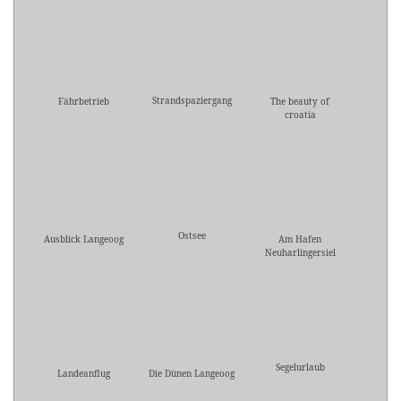
Strandspaziergang
Fährbetrieb
The beauty of
croatia
Ostsee
Ausblick Langeoog
Am Hafen
Neuharlingersiel
Segelurlaub
Landeanflug
Die Dünen Langeoog