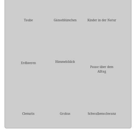
Taube
Gänseblümchen
Kinder in der Natur
Himmelsblick
Erdbeeren
Pause über dem
Alltag
Clematis
Grokus
Schwalbenschwanz