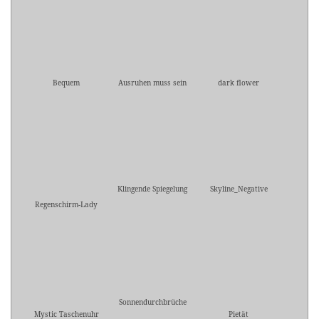
Bequem
Ausruhen muss sein
dark flower
Klingende Spiegelung
Skyline_Negative
Regenschirm-Lady
Sonnendurchbrüche
Mystic Taschenuhr
Pietät