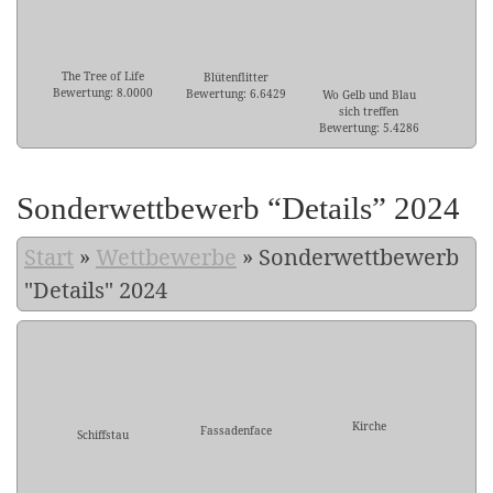
The Tree of Life
Blütenflitter
Bewertung: 8.0000
Bewertung: 6.6429
Wo Gelb und Blau
sich treffen
Bewertung: 5.4286
Sonderwettbewerb “Details” 2024
Start
»
Wettbewerbe
»
Sonderwettbewerb
"Details" 2024
Kirche
Fassadenface
Schiffstau