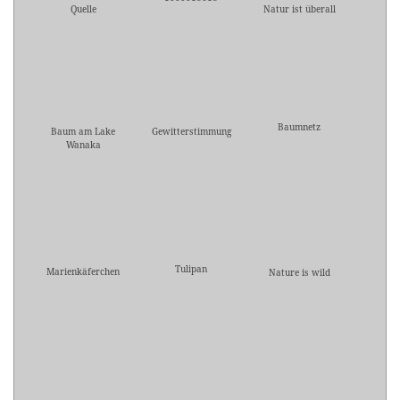
Quelle
Natur ist überall
Baumnetz
Baum am Lake
Gewitterstimmung
Wanaka
Tulipan
Marienkäferchen
Nature is wild