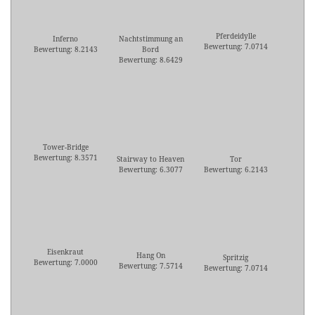
Pferdeidylle
Inferno
Nachtstimmung an
Bewertung: 7.0714
Bewertung: 8.2143
Bord
Bewertung: 8.6429
Tower-Bridge
Bewertung: 8.3571
Stairway to Heaven
Tor
Bewertung: 6.3077
Bewertung: 6.2143
Eisenkraut
Hang On
Spritzig
Bewertung: 7.0000
Bewertung: 7.5714
Bewertung: 7.0714