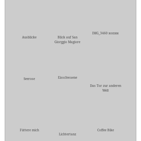
IMG_3460 копия
Ausblicke
Blick auf San
Giorggio Magiore
Eisschwaene
Seerose
Das Tor zur anderen
Welt
Füttere mich
Coffee Bike
Lichtertanz