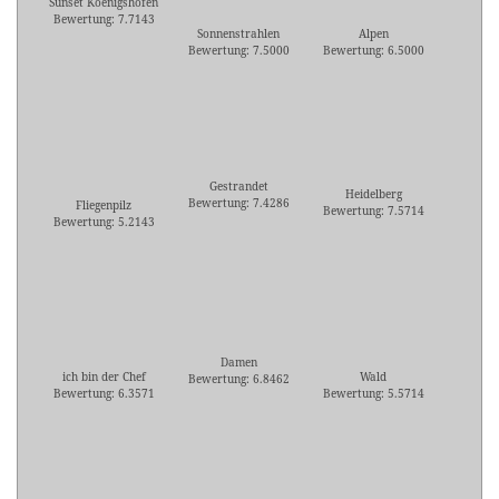
Sunset Koenigshofen
Bewertung: 7.7143
Sonnenstrahlen
Alpen
Bewertung: 7.5000
Bewertung: 6.5000
Gestrandet
Heidelberg
Bewertung: 7.4286
Fliegenpilz
Bewertung: 7.5714
Bewertung: 5.2143
Damen
ich bin der Chef
Wald
Bewertung: 6.8462
Bewertung: 6.3571
Bewertung: 5.5714