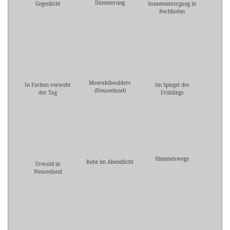
Dämmerung
Gegenlicht
Sonnenuntergang in
Bechhofen
Moerakiboulders
In Farben verweht
Im Spiegel des
(Neuseeland)
der Tag
Frühlings
Himmelswege
Rehe im Abendlicht
Urwald in
Neuseeland