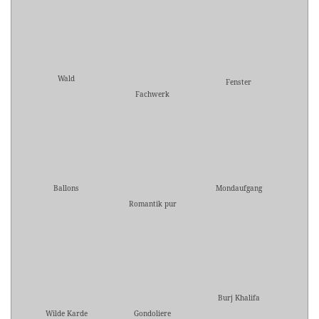
Wald
Fenster
Fachwerk
Ballons
Mondaufgang
Romantik pur
Burj Khalifa
Wilde Karde
Gondoliere