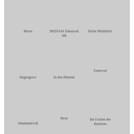
Möwe
DSC05434 Enhanced
Käthe Wohlfahrt
NR
Feuerrad
Eingangstor
In den Himmel
Haus
Die Farben des
Geheimnisvoll
Herbstes