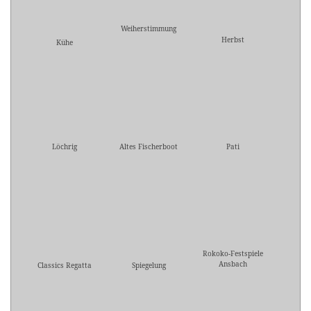
Weiherstimmung
Herbst
Kühe
Löchrig
Altes Fischerboot
Pati
Rokoko-Festspiele
Ansbach
Classics Regatta
Spiegelung