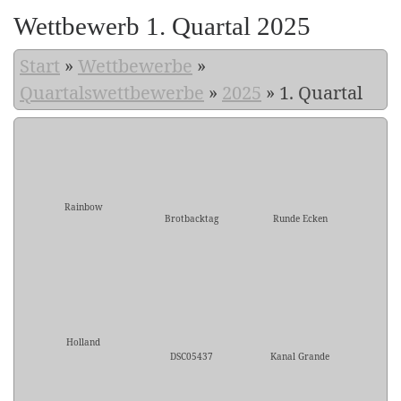
Wettbewerb 1. Quartal 2025
Start
»
Wettbewerbe
»
Quartalswettbewerbe
»
2025
»
1. Quartal
Rainbow
Brotbacktag
Runde Ecken
Holland
DSC05437
Kanal Grande