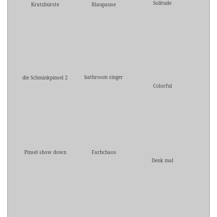
Solitude
Kratzbürste
Blaupause
bathroom singer
die Schminkpinsel 2
Colorful
Pinsel show down
Farbchaos
Denk mal