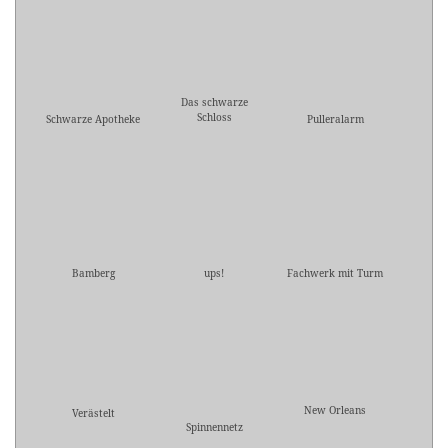
Das schwarze
Schloss
Schwarze Apotheke
Pulleralarm
Bamberg
ups!
Fachwerk mit Turm
New Orleans
Verästelt
Spinnennetz