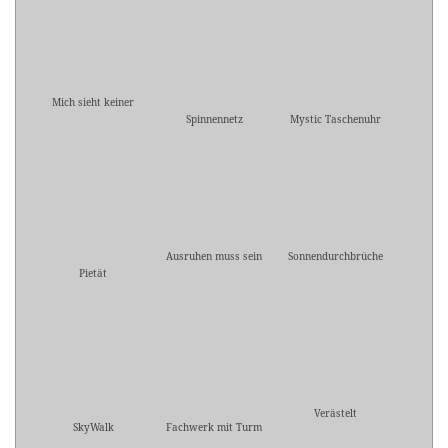
Mich sieht keiner
Spinnennetz
Mystic Taschenuhr
Ausruhen muss sein
Sonnendurchbrüche
Pietät
Verästelt
SkyWalk
Fachwerk mit Turm