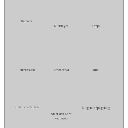
Bequem
Multilayer
Kappl
Pulleralarm
Schwarzbär
Kuh
Künstliche Blüten
Klingende Spiegelung
Nicht den Kopf
verlieren