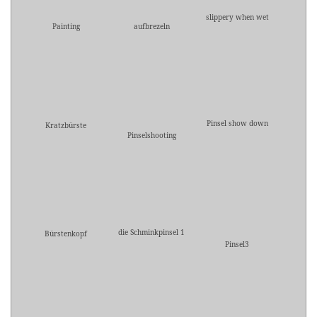
slippery when wet
Painting
aufbrezeln
Pinsel show down
Kratzbürste
Pinselshooting
die Schminkpinsel 1
Bürstenkopf
Pinsel3