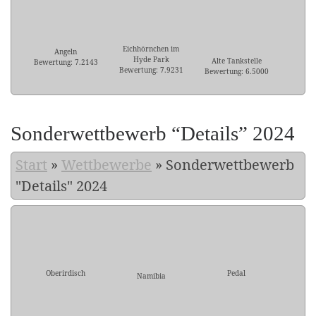
Eichhörnchen im
Angeln
Hyde Park
Alte Tankstelle
Bewertung: 7.2143
Bewertung: 7.9231
Bewertung: 6.5000
Sonderwettbewerb “Details” 2024
Start
»
Wettbewerbe
»
Sonderwettbewerb
"Details" 2024
Oberirdisch
Pedal
Namibia