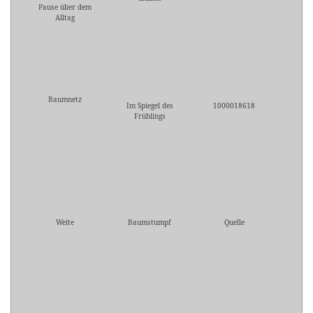
Pause über dem
Alltag
Baumnetz
Im Spiegel des
1000018618
Frühlings
Weite
Baumstumpf
Quelle