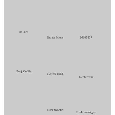
Ballons
Runde Ecken
DSC05437
Burj Khalifa
Füttere mich
Lichtertanz
Eisschwaene
Traditionssegler