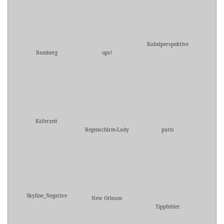
Kabelperspektive
Bamberg
ups!
Käferzeit
Regenschirm-Lady
paris
Skyline_Negative
New Orleans
Tippfehler