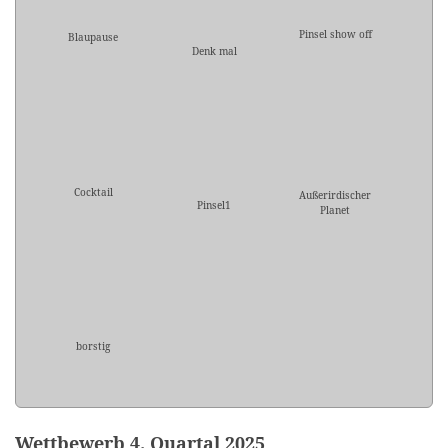
Pinsel show off
Blaupause
Denk mal
Cocktail
Außerirdischer
Pinsel1
Planet
borstig
Wettbewerb 4. Quartal 2025