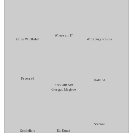
Where am I?
Käthe Wohlfahrt
Würzburg Schloss
Feuerrad
Holland
Blick auf San
Giorggio Magiore
Seerose
Gondoliere
Eis Kunst