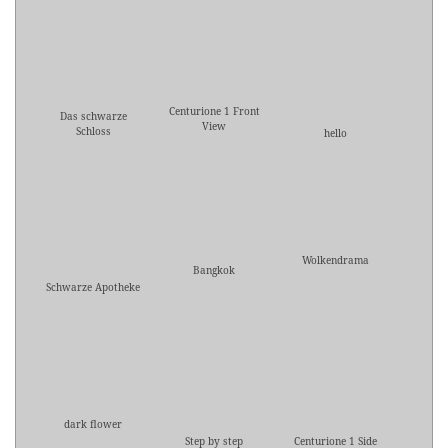
Centurione 1 Front
Das schwarze
View
Schloss
hello
Wolkendrama
Bangkok
Schwarze Apotheke
dark flower
Step by step
Centurione 1 Side