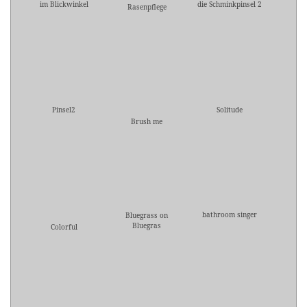
im Blickwinkel
die Schminkpinsel 2
Rasenpflege
Pinsel2
Solitude
Brush me
bathroom singer
Bluegrass on
Bluegras
Colorful