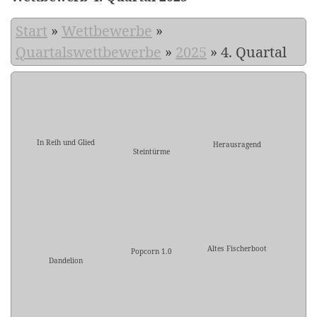
Start
»
Wettbewerbe
»
Quartalswettbewerbe
»
2025
»
4. Quartal
In Reih und Glied
Herausragend
Steintürme
Altes Fischerboot
Popcorn 1.0
Dandelion