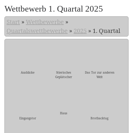
Wettbewerb 1. Quartal 2025
Start
»
Wettbewerbe
»
Quartalswettbewerbe
»
2025
»
1. Quartal
Ausblicke
Stierisches
Das Tor zur anderen
Geplätscher
Welt
Haus
Eingangstor
Brotbacktag