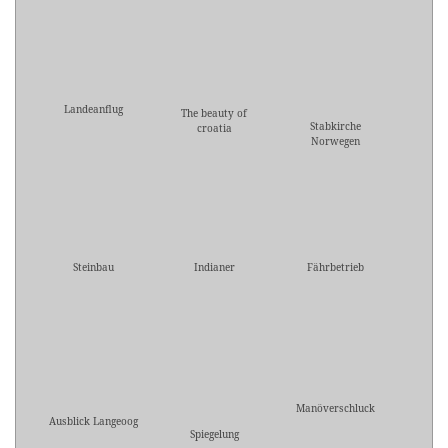
Landeanflug
The beauty of
Stabkirche
croatia
Norwegen
Steinbau
Indianer
Fährbetrieb
Manöverschluck
Ausblick Langeoog
Spiegelung