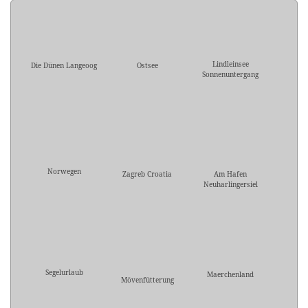
Lindleinsee
Die Dünen Langeoog
Ostsee
Sonnenuntergang
Norwegen
Zagreb Croatia
Am Hafen
Neuharlingersiel
Segelurlaub
Maerchenland
Mövenfütterung