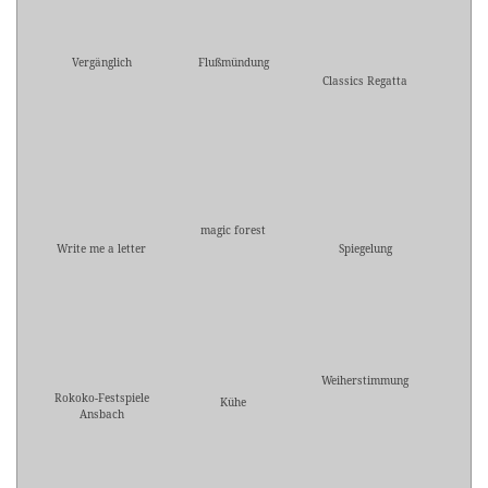
Vergänglich
Flußmündung
Classics Regatta
magic forest
Write me a letter
Spiegelung
Weiherstimmung
Rokoko-Festspiele
Kühe
Ansbach