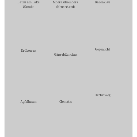
Baum am Lake
Moerakiboulders
Bärenklau
Wanaka
(Neuseeland)
Gegenlicht
Erdbeeren
Gänseblümchen
Herbstweg
Apfelbaum
Clematis