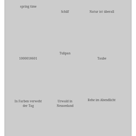
spring time
Schilf
Natur ist überall
Tulipan
1000018601
Taube
Rehe im Abendlicht
In Farben verweht
Urwald in
der Tag
Neuseeland