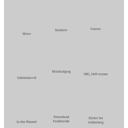
Fenster
Rainbow
Möwe
Mondaufgang
IMG_3460 копия
Geheimnisvoll
Neuseeland
Herbst bei
Pazifikwelle
In den Himmel
Schlierberg