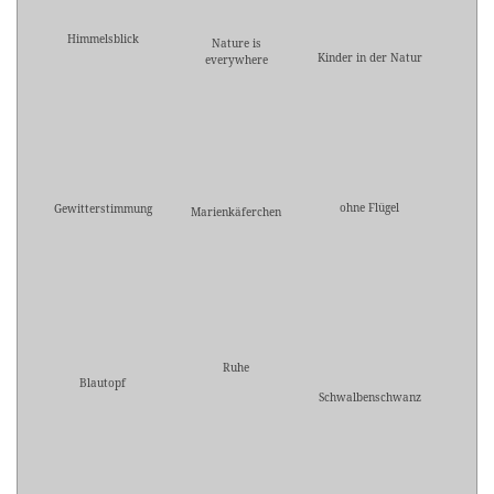
Himmelsblick
Nature is
Kinder in der Natur
everywhere
ohne Flügel
Gewitterstimmung
Marienkäferchen
Ruhe
Blautopf
Schwalbenschwanz