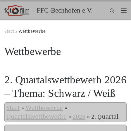
Zum Inhalt springen
– FFC-Bechhofen e.V.
Search
Me
Start
»
Wettbewerbe
Wettbewerbe
2. Quartalswettbewerb 2026
– Thema: Schwarz / Weiß
Start
»
Wettbewerbe
»
Quartalswettbewerbe
»
2026
»
2. Quartal