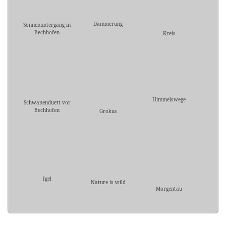
Dämmerung
Sonnenuntergang in
Bechhofen
Kreis
Himmelswege
Schwanenduett vor
Bechhofen
Grokus
Igel
Nature is wild
Morgentau