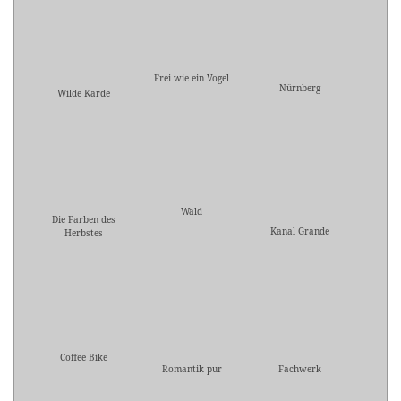
Frei wie ein Vogel
Nürnberg
Wilde Karde
Wald
Die Farben des
Kanal Grande
Herbstes
Coffee Bike
Romantik pur
Fachwerk