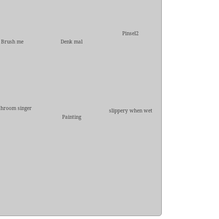
Pinsel2
Brush me
Denk mal
throom singer
slippery when wet
Painting