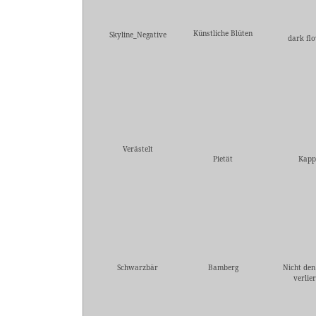
Künstliche Blüten
Skyline_Negative
dark fl
Verästelt
Pietät
Kapp
Schwarzbär
Bamberg
Nicht den
verlie