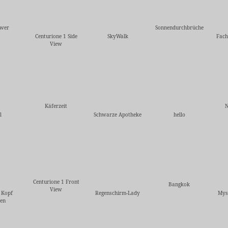
ower
Sonnendurchbrüche
Centurione 1 Side
SkyWalk
Fach
View
Käferzeit
N
l
Schwarze Apotheke
hello
Centurione 1 Front
Bangkok
View
 Kopf
Regenschirm-Lady
Mys
ren