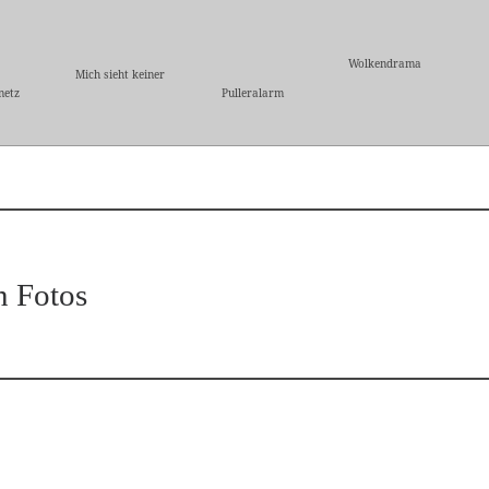
Wolkendrama
Mich sieht keiner
netz
Pulleralarm
n Fotos