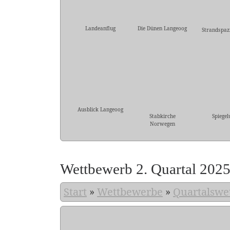
Landeanflug
Die Dünen Langeoog
Strandspaz
Ausblick Langeoog
Stabkirche
Spiegel
Norwegen
Wettbewerb 2. Quartal 202
Start
»
Wettbewerbe
»
Quartalswe