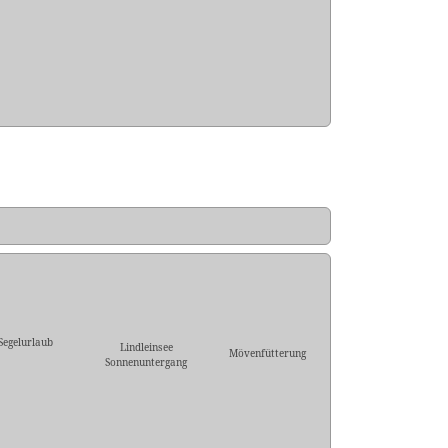
Segelurlaub
Lindleinsee
Mövenfütterung
Sonnenuntergang