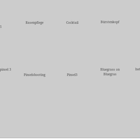
Bürstenkopf
Rasenpflege
Cocktail
l1
ba
pinsel 3
Bluegrass on
Bluegras
Pinselshooting
Pinsel3