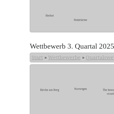
Herbst
Steintürme
Wettbewerb 3. Quartal 202
Start
»
Wettbewerbe
»
Quartalswe
Norwegen
Kirche am Berg
The beau
croat