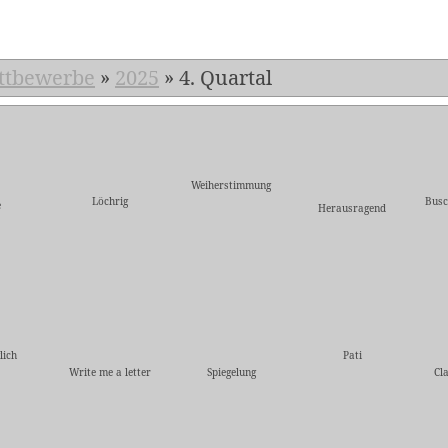
ttbewerbe
»
2025
»
4. Quartal
Weiherstimmung
Löchrig
Busc
e
Herausragend
lich
Pati
Write me a letter
Spiegelung
Cl