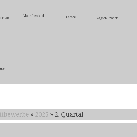
Maerchenland
Ostsee
iergang
Zagreb Croatia
ung
5
ttbewerbe
»
2025
»
2. Quartal