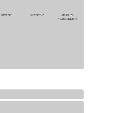
Indianer
Fährbetrieb
Am Hafen
Neuharlingersiel