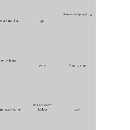
Klingende Spiegelung
werk mit Turm
ups!
ew Orleans
paris
Step by step
Das schwarze
Schloss
tic Taschenuhr
Kuh