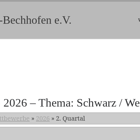
-Bechhofen e.V.
b 2026 – Thema: Schwarz / We
ttbewerbe
»
2026
»
2. Quartal