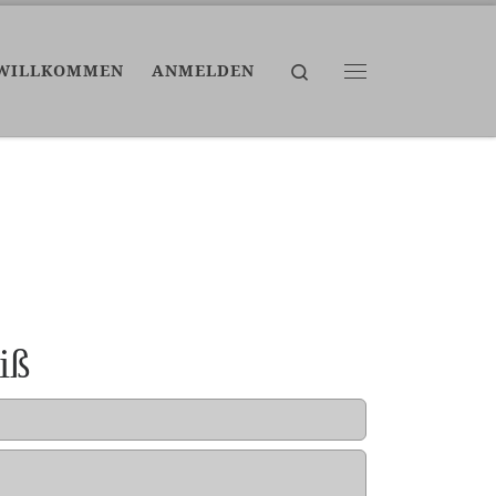
Search
WILLKOMMEN
ANMELDEN
Menü
iß