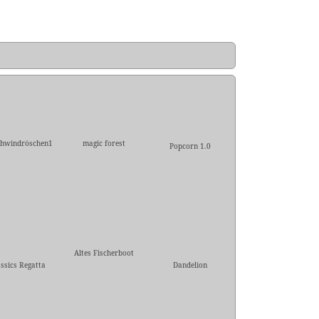
hwindröschen1
magic forest
Popcorn 1.0
Altes Fischerboot
assics Regatta
Dandelion