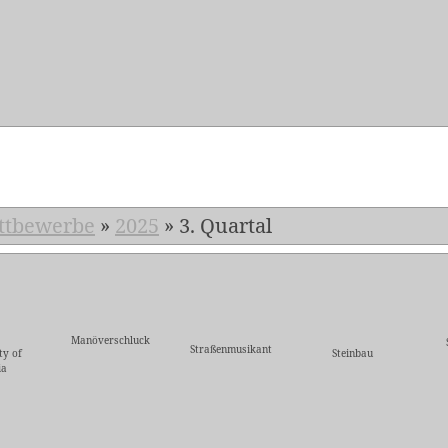
5
ttbewerbe
»
2025
»
3. Quartal
Manöverschluck
Straßenmusikant
ty of
Steinbau
ia