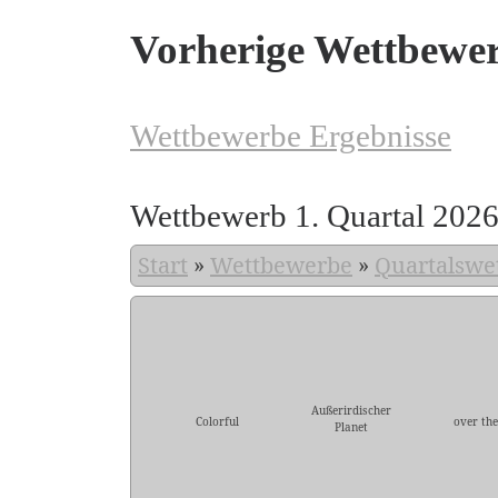
Vorherige Wettbewe
Wettbewerbe Ergebnisse
Wettbewerb 1. Quartal 202
Start
»
Wettbewerbe
»
Quartalswe
Außerirdischer
Colorful
over the
Planet