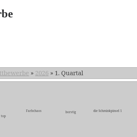
rbe
6
ttbewerbe
»
2026
»
1. Quartal
Farbchaos
die Schminkpinsel 1
borstig
 top