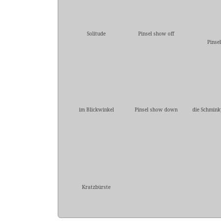
Solitude
Pinsel show off
Pinse
im Blickwinkel
Pinsel show down
die Schmink
Kratzbürste