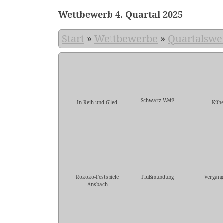
Wettbewerb 4. Quartal 2025
Start
»
Wettbewerbe
»
Quartalswe
Schwarz-Weiß
In Reih und Glied
Küh
Rokoko-Festspiele
Flußmündung
Vergäng
Ansbach