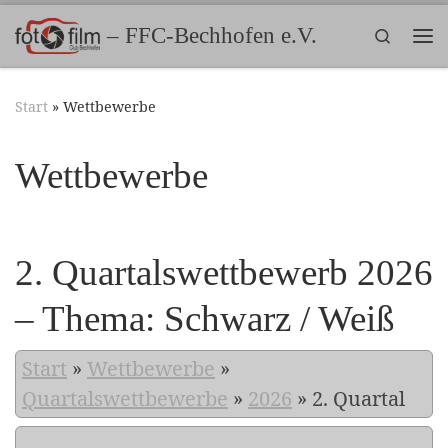
Zum Inhalt springen
– FFC-Bechhofen e.V.
Search
Me
Start
»
Wettbewerbe
Wettbewerbe
2. Quartalswettbewerb 2026
– Thema: Schwarz / Weiß
Start
»
Wettbewerbe
»
Quartalswettbewerbe
»
2026
»
2. Quartal