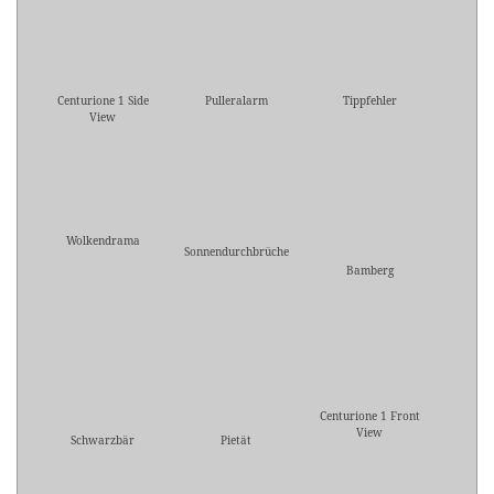
Centurione 1 Side
Pulleralarm
Tippfehler
View
Wolkendrama
Sonnendurchbrüche
Bamberg
Centurione 1 Front
View
Schwarzbär
Pietät