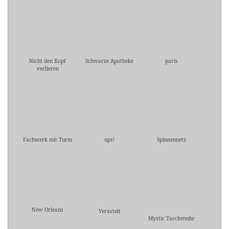
Nicht den Kopf
Schwarze Apotheke
paris
verlieren
Fachwerk mit Turm
ups!
Spinnennetz
New Orleans
Verästelt
Mystic Taschenuhr