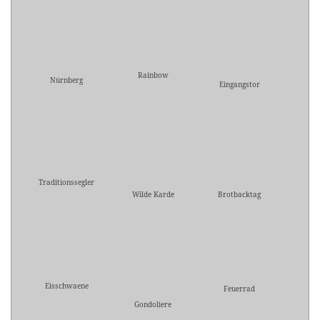
Rainbow
Nürnberg
Eingangstor
Traditionssegler
Wilde Karde
Brotbacktag
Eisschwaene
Feuerrad
Gondoliere