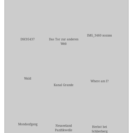
IMG_3460 копия
DSC05437
Das Tor zur anderen
Welt
Wald
Where am I?
Kanal Grande
Mondaufgang
Neuseeland
Herbst bei
Pazifikwelle
Schlierberg