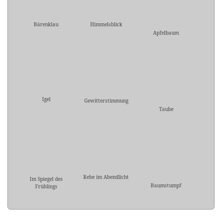
Bärenklau
Himmelsblick
Apfelbaum
Igel
Gewitterstimmung
Taube
Rehe im Abendlicht
Im Spiegel des
Baumstumpf
Frühlings