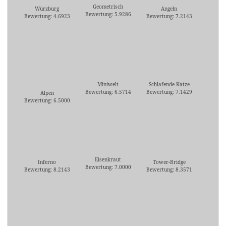
Geometrisch
Würzburg
Angeln
Bewertung: 5.9286
Bewertung: 4.6923
Bewertung: 7.2143
Miniwelt
Schlafende Katze
Bewertung: 6.5714
Bewertung: 7.1429
Alpen
Bewertung: 6.5000
Eisenkraut
Inferno
Tower-Bridge
Bewertung: 7.0000
Bewertung: 8.2143
Bewertung: 8.3571