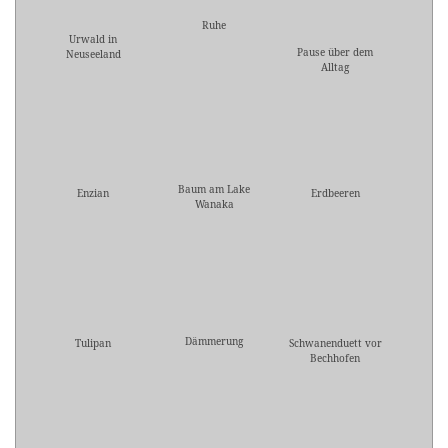
Ruhe
Urwald in
Pause über dem
Neuseeland
Alltag
Baum am Lake
Enzian
Erdbeeren
Wanaka
Dämmerung
Tulipan
Schwanenduett vor
Bechhofen