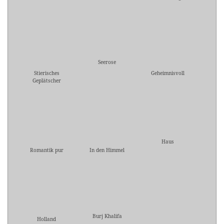
Seerose
Stierisches
Geheimnisvoll
Geplätscher
Haus
Romantik pur
In den Himmel
Burj Khalifa
Holland