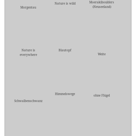
Moerakiboulders
Nature is wild
(Neuseeland)
Morgentau
Nature is
Blautopf
Weite
everywhere
Himmelswege
ohne Flügel
Schwalbenschwanz