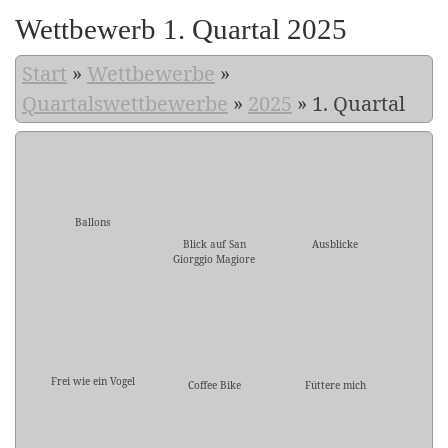
Wettbewerb 1. Quartal 2025
Start
»
Wettbewerbe
»
Quartalswettbewerbe
»
2025
»
1. Quartal
Ballons
Blick auf San
Ausblicke
Giorggio Magiore
Frei wie ein Vogel
Coffee Bike
Füttere mich