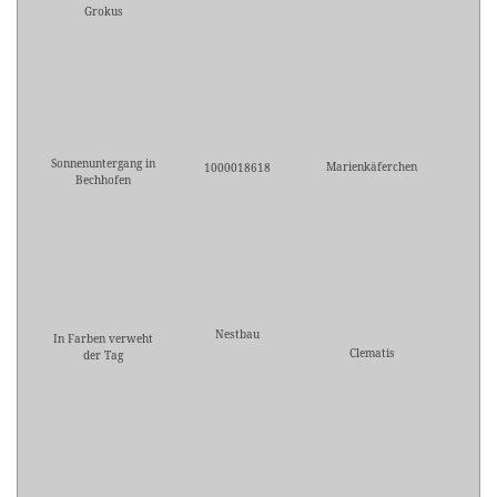
Grokus
Sonnenuntergang in
Marienkäferchen
1000018618
Bechhofen
Nestbau
In Farben verweht
Clematis
der Tag