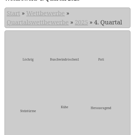
Start
»
Wettbewerbe
»
Quartalswettbewerbe
»
2025
»
4. Quartal
Löchrig
Buschwindröschen1
Pati
Kühe
Herausragend
Steintürme