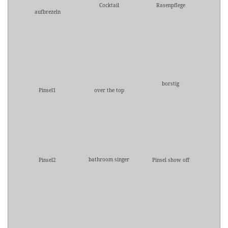
Cocktail
Rasenpflege
aufbrezeln
borstig
Pinsel1
over the top
bathroom singer
Pinsel2
Pinsel show off