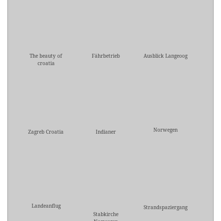
The beauty of
Fährbetrieb
Ausblick Langeoog
croatia
Norwegen
Zagreb Croatia
Indianer
Landeanflug
Strandspaziergang
Stabkirche