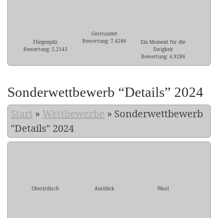
Gestrandet
Bewertung: 7.4286
Fliegenpilz
Ein Moment für die
Bewertung: 5.2143
Ewigkeit
Bewertung: 4.9286
Sonderwettbewerb “Details” 2024
Start
»
Wettbewerbe
»
Sonderwettbewerb
"Details" 2024
Oberirdisch
Ausblick
Waal