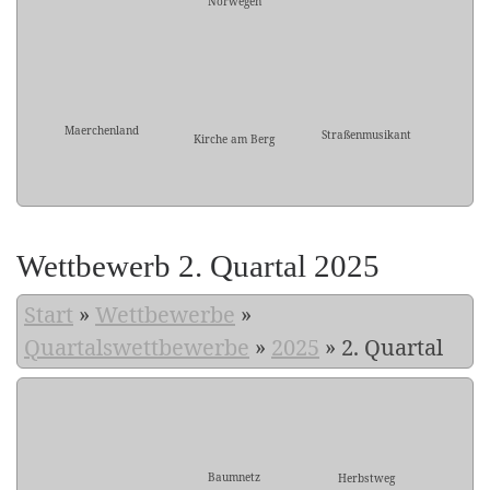
Norwegen
Maerchenland
Straßenmusikant
Kirche am Berg
Wettbewerb 2. Quartal 2025
Start
»
Wettbewerbe
»
Quartalswettbewerbe
»
2025
»
2. Quartal
Baumnetz
Herbstweg