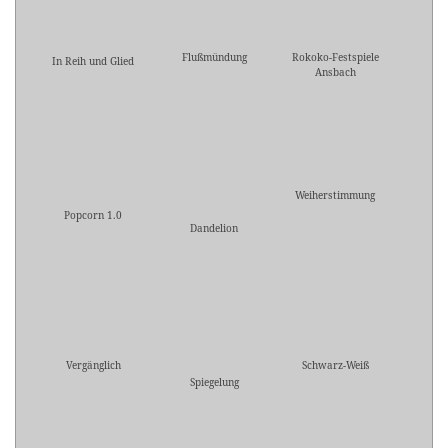
Flußmündung
Rokoko-Festspiele
In Reih und Glied
Ansbach
Weiherstimmung
Popcorn 1.0
Dandelion
Vergänglich
Schwarz-Weiß
Spiegelung