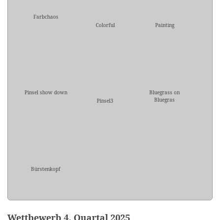
Farbchaos
Colorful
Painting
Pinsel show down
Bluegrass on
Bluegras
Pinsel3
Bürstenkopf
Wettbewerb 4. Quartal 2025