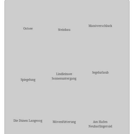
Manöverschluck
Ostsee
Steinbau
Segelurlaub
Lindleinsee
Sonnenuntergang
Spiegelung
Die Dünen Langeoog
Mövenfütterung
Am Hafen
Neuharlingersiel