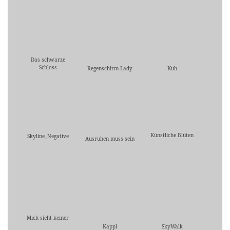
Das schwarze
Schloss
Regenschirm-Lady
Kuh
Künstliche Blüten
Skyline_Negative
Ausruhen muss sein
Mich sieht keiner
Kappl
SkyWalk