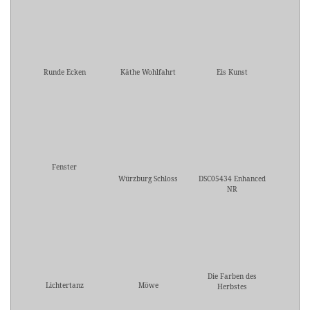
Runde Ecken
Käthe Wohlfahrt
Eis Kunst
Fenster
Würzburg Schloss
DSC05434 Enhanced
NR
Die Farben des
Lichtertanz
Möwe
Herbstes