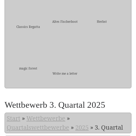
Altes Fischerboot
Herbst
Classics Regatta
magic forest
Write me a letter
Wettbewerb 3. Quartal 2025
Start
»
Wettbewerbe
»
Quartalswettbewerbe
»
2025
»
3. Quartal