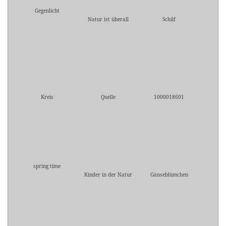
Gegenlicht
Natur ist überall
Schilf
Kreis
Quelle
1000018601
spring time
Kinder in der Natur
Gänseblümchen