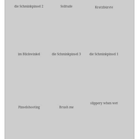
die Schminkpinsel 2
Solitude
Kratzbürste
im Blickwinkel
die Schminkpinsel 3
die Schminkpinsel 1
slippery when wet
Pinselshooting
Brush me