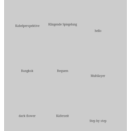
Klingende Spiegelung
Kabelperspektive
hello
Bangkok
Bequem
Multilayer
dark flower
Käferzeit
Step by step