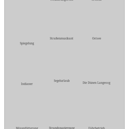
Straßenmusikant
Ostsee
Spiegelung
Segelurlaub
Die Dünen Langeoog
Indianer
Strandspaziergang
Mövenfütterung
Fährbetrieb