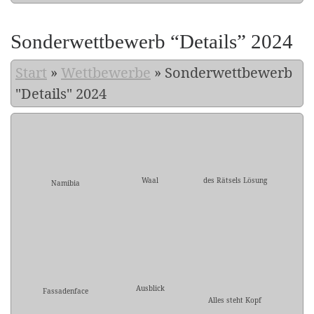
Sonderwettbewerb “Details” 2024
Start
»
Wettbewerbe
»
Sonderwettbewerb
"Details" 2024
Waal
des Rätsels Lösung
Namibia
Ausblick
Fassadenface
Alles steht Kopf