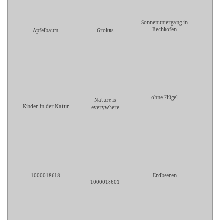
Sonnenuntergang in
Bechhofen
Apfelbaum
Grokus
ohne Flügel
Nature is
Kinder in der Natur
everywhere
1000018618
Erdbeeren
1000018601