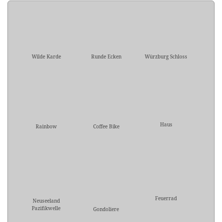
Wilde Karde
Runde Ecken
Würzburg Schloss
Haus
Rainbow
Coffee Bike
Feuerrad
Neuseeland
Pazifikwelle
Gondoliere