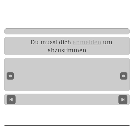
Du musst dich
anmelden
um
abzustimmen