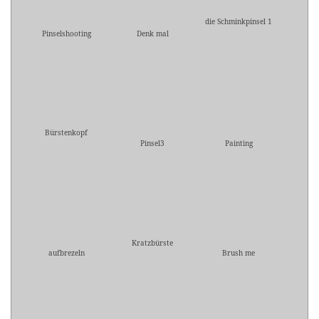
die Schminkpinsel 1
Pinselshooting
Denk mal
Bürstenkopf
Pinsel3
Painting
Kratzbürste
aufbrezeln
Brush me