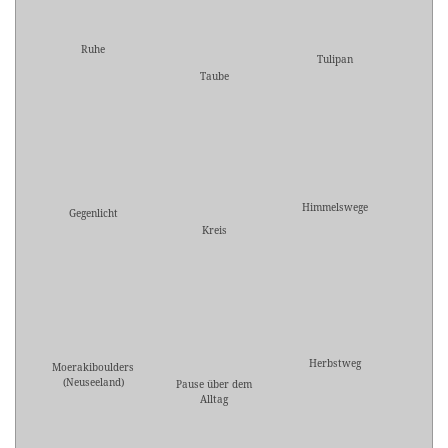
Ruhe
Tulipan
Taube
Himmelswege
Gegenlicht
Kreis
Herbstweg
Moerakiboulders
(Neuseeland)
Pause über dem
Alltag