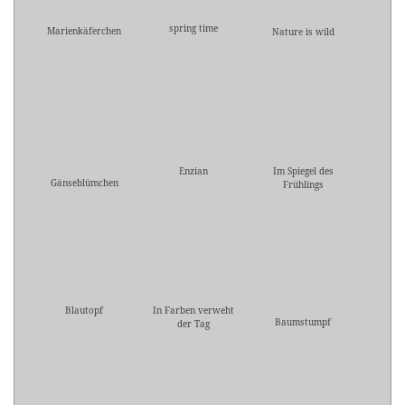
spring time
Marienkäferchen
Nature is wild
Enzian
Im Spiegel des
Gänseblümchen
Frühlings
Blautopf
In Farben verweht
Baumstumpf
der Tag