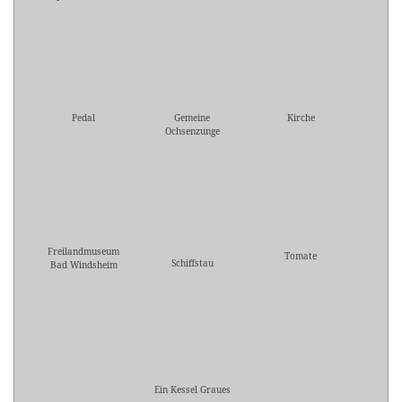
Pedal
Gemeine
Kirche
Ochsenzunge
Freilandmuseum
Tomate
Schiffstau
Bad Windsheim
Ein Kessel Graues