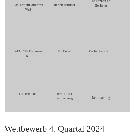
Die Farben des
Das Tor zur anderen
In den Himmel
Herbstes
Welt
DSC05434 Enhanced
Eis Kunst
Käthe Wohlfahrt
NR
Füttere mich
Herbst bei
Brotbacktag
Schlierberg
Wettbewerb 4. Quartal 2024