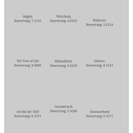
Angeln
Würzburg
Halloooo
Bewertung: 7.2143
Bewertung: 4.6923
Bewertung: 5.6154
The Tree of Life
Inferno
Blütenflitter
Bewertung: 8.0000
Bewertung: 8.2143
Bewertung: 6.6429
Geometrisch
Bewertung: 5.9286
ich bin der Chef
Gutaussehend
Bewertung: 6.3571
Bewertung: 6.3571