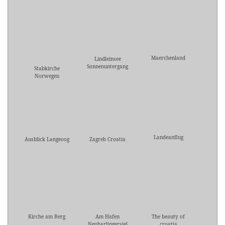
Maerchenland
Lindleinsee
Sonnenuntergang
Stabkirche
Norwegen
Landeanflug
Ausblick Langeoog
Zagreb Croatia
Kirche am Berg
Am Hafen
The beauty of
Neuharlingersiel
croatia