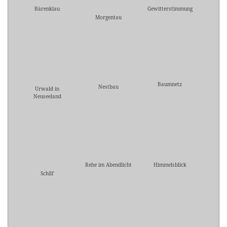
Bärenklau
Gewitterstimmung
Morgentau
Baumnetz
Nestbau
Urwald in
Neuseeland
Rehe im Abendlicht
Himmelsblick
Schilf