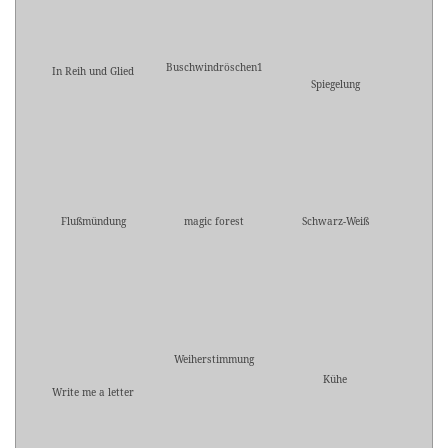
Buschwindröschen1
In Reih und Glied
Spiegelung
Flußmündung
magic forest
Schwarz-Weiß
Weiherstimmung
Kühe
Write me a letter