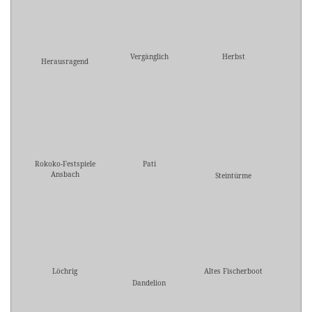
Vergänglich
Herbst
Herausragend
Rokoko-Festspiele
Pati
Ansbach
Steintürme
Löchrig
Altes Fischerboot
Dandelion