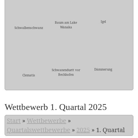
Igel
Baum am Lake
Wanaka
Schwalbenschwanz
Dämmerung
Schwanenduett vor
Bechhofen
Clematis
Wettbewerb 1. Quartal 2025
Start
»
Wettbewerbe
»
Quartalswettbewerbe
»
2025
»
1. Quartal