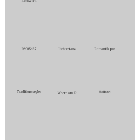
Fachwerk
DSC05437
Lichtertanz
Romantik pur
Traditionssegler
Holland
Where am I?