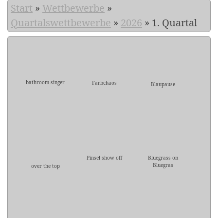
Start
»
Wettbewerbe
»
Quartalswettbewerbe
»
2026
»
1. Quartal
bathroom singer
Farbchaos
Blaupause
Pinsel show off
Bluegrass on
Bluegras
over the top