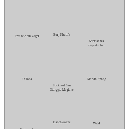
Burj Khalifa
Frei wie ein Vogel
Stierisches
Geplätscher
Ballons
Mondaufgang
Blick auf San
Giorggio Magiore
Eisschwaene
Wald