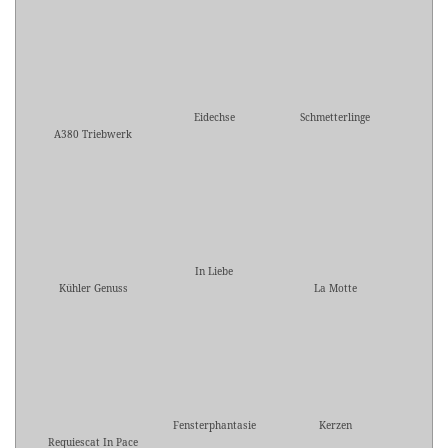
Eidechse
Schmetterlinge
A380 Triebwerk
In Liebe
Kühler Genuss
La Motte
Fensterphantasie
Kerzen
Requiescat In Pace