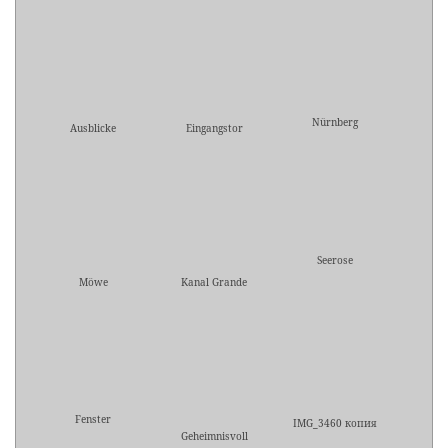
Nürnberg
Ausblicke
Eingangstor
Seerose
Möwe
Kanal Grande
Fenster
IMG_3460 копия
Geheimnisvoll