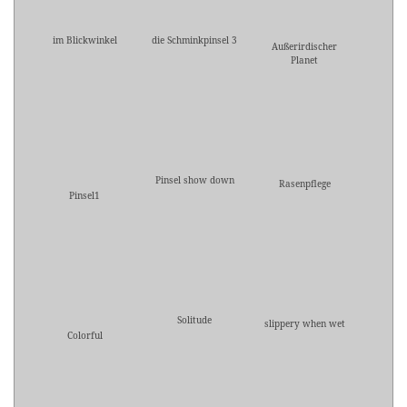
im Blickwinkel
die Schminkpinsel 3
Außerirdischer
Planet
Pinsel show down
Rasenpflege
Pinsel1
Solitude
slippery when wet
Colorful