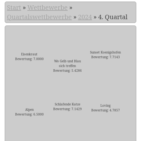
Start
»
Wettbewerbe
»
Quartalswettbewerbe
»
2024
»
4. Quartal
Sunset Koenigshofen
Eisenkraut
Bewertung: 7.7143
Bewertung: 7.0000
Wo Gelb und Blau
sich treffen
Bewertung: 5.4286
Schlafende Katze
Loving
Bewertung: 7.1429
Alpen
Bewertung: 4.7857
Bewertung: 6.5000