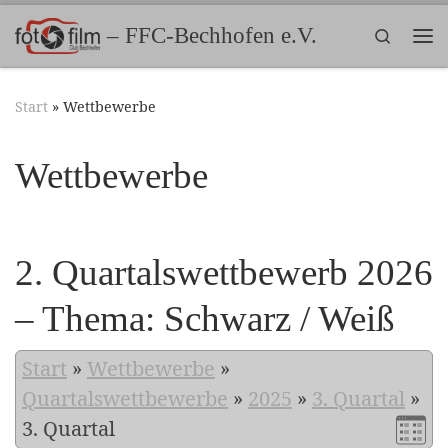
Zum Inhalt springen
– FFC-Bechhofen e.V.
Search
Me
Start
»
Wettbewerbe
Wettbewerbe
2. Quartalswettbewerb 2026
– Thema: Schwarz / Weiß
Start
»
Wettbewerbe
»
Quartalswettbewerbe
»
2025
»
3. Quartal
»
3. Quartal