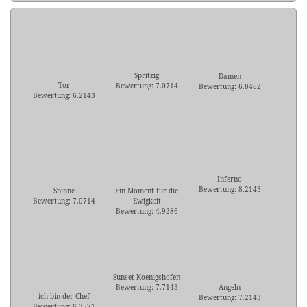
Spritzig
Damen
Tor
Bewertung: 7.0714
Bewertung: 6.8462
Bewertung: 6.2143
Inferno
Bewertung: 8.2143
Spinne
Ein Moment für die
Bewertung: 7.0714
Ewigkeit
Bewertung: 4.9286
Sunset Koenigshofen
Bewertung: 7.7143
Angeln
ich bin der Chef
Bewertung: 7.2143
Bewertung: 6.3571