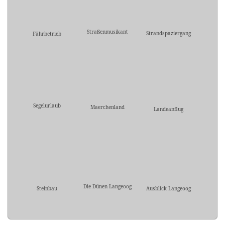
Straßenmusikant
Strandspaziergang
Fährbetrieb
Segelurlaub
Maerchenland
Landeanflug
Die Dünen Langeoog
Steinbau
Ausblick Langeoog