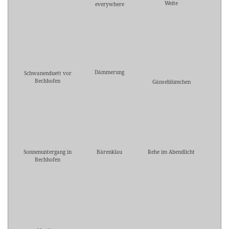
Weite
everywhere
Dämmerung
Schwanenduett vor
Bechhofen
Gänseblümchen
Sonnenuntergang in
Bärenklau
Rehe im Abendlicht
Bechhofen