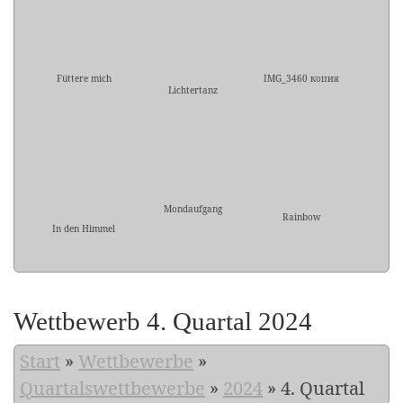
Füttere mich
IMG_3460 копия
Lichtertanz
Mondaufgang
Rainbow
In den Himmel
Wettbewerb 4. Quartal 2024
Start
»
Wettbewerbe
»
Quartalswettbewerbe
»
2024
»
4. Quartal