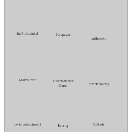
im Blickwinkel
Blaupause
aufbrezeln
Kratzbürste
Außerirdischer
Pinselshooting
Planet
die Schminkpinsel 2
Solitude
borstig