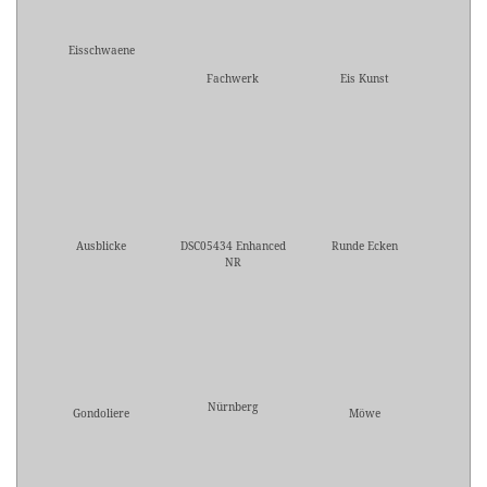
Eisschwaene
Fachwerk
Eis Kunst
Ausblicke
DSC05434 Enhanced
Runde Ecken
NR
Nürnberg
Gondoliere
Möwe