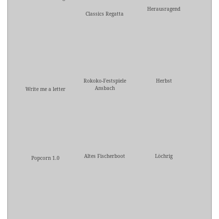
Herausragend
Classics Regatta
Rokoko-Festspiele
Herbst
Ansbach
Write me a letter
Altes Fischerboot
Löchrig
Popcorn 1.0