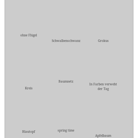
ohne Flügel
Schwalbenschwanz
Grokus
Baumnetz
In Farben verweht
Kreis
der Tag
spring time
Blautopf
Apfelbaum