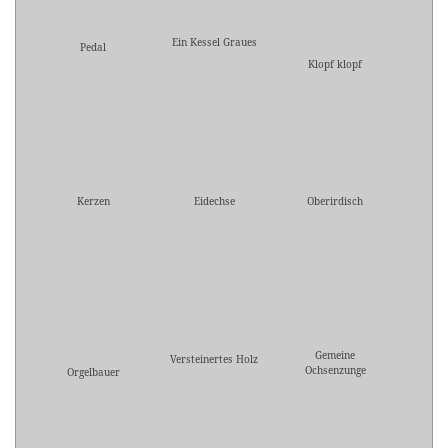
Ein Kessel Graues
Pedal
Klopf klopf
Kerzen
Eidechse
Oberirdisch
Gemeine
Versteinertes Holz
Ochsenzunge
Orgelbauer