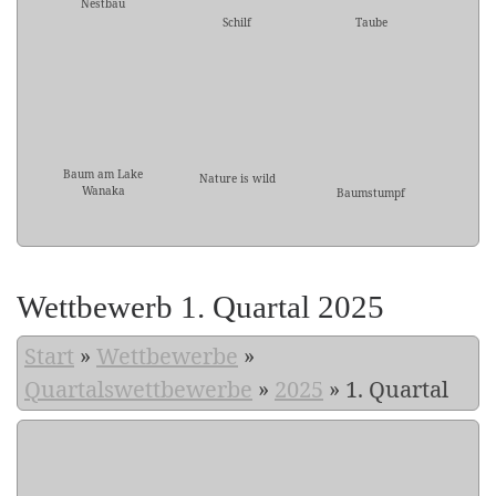
Nestbau
Schilf
Taube
Baum am Lake
Nature is wild
Wanaka
Baumstumpf
Wettbewerb 1. Quartal 2025
Start
»
Wettbewerbe
»
Quartalswettbewerbe
»
2025
»
1. Quartal