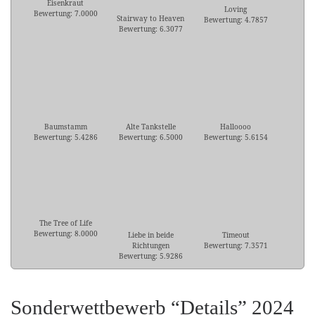
Eisenkraut
Loving
Bewertung: 7.0000
Stairway to Heaven
Bewertung: 4.7857
Bewertung: 6.3077
Baumstamm
Alte Tankstelle
Halloooo
Bewertung: 5.4286
Bewertung: 6.5000
Bewertung: 5.6154
The Tree of Life
Bewertung: 8.0000
Liebe in beide
Timeout
Richtungen
Bewertung: 7.3571
Bewertung: 5.9286
Sonderwettbewerb “Details” 2024