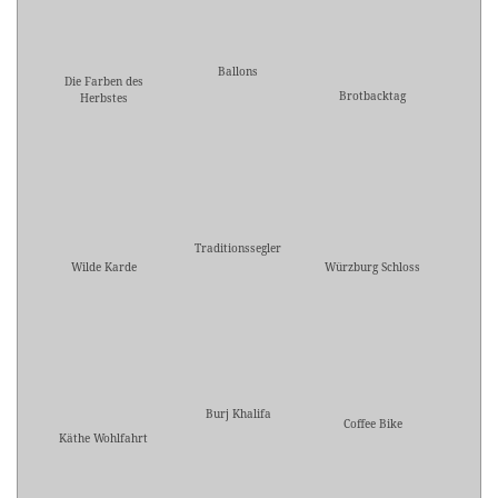
Ballons
Die Farben des
Brotbacktag
Herbstes
Traditionssegler
Wilde Karde
Würzburg Schloss
Burj Khalifa
Coffee Bike
Käthe Wohlfahrt