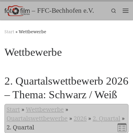
Zum Inhalt springen
– FFC-Bechhofen e.V.
Search
Me
Start
»
Wettbewerbe
Wettbewerbe
2. Quartalswettbewerb 2026
– Thema: Schwarz / Weiß
Start
»
Wettbewerbe
»
Quartalswettbewerbe
»
2026
»
2. Quartal
»
2. Quartal