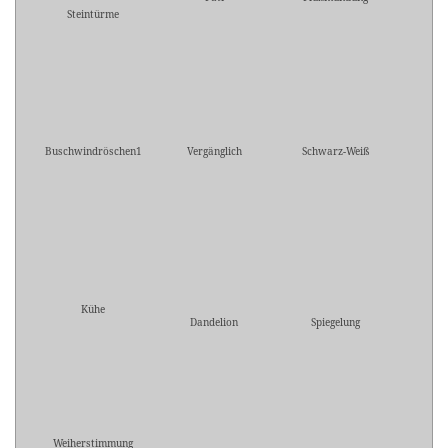
Steintürme
Buschwindröschen1
Vergänglich
Schwarz-Weiß
Kühe
Dandelion
Spiegelung
Weiherstimmung