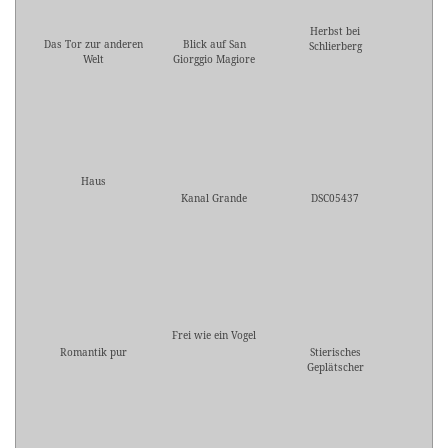
Herbst bei
Das Tor zur anderen
Blick auf San
Schlierberg
Welt
Giorggio Magiore
Haus
Kanal Grande
DSC05437
Frei wie ein Vogel
Romantik pur
Stierisches
Geplätscher