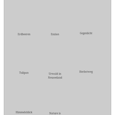
Gegenlicht
Erdbeeren
Enzian
Herbstweg
Tulipan
Urwald in
Neuseeland
Himmelsblick
Nature is