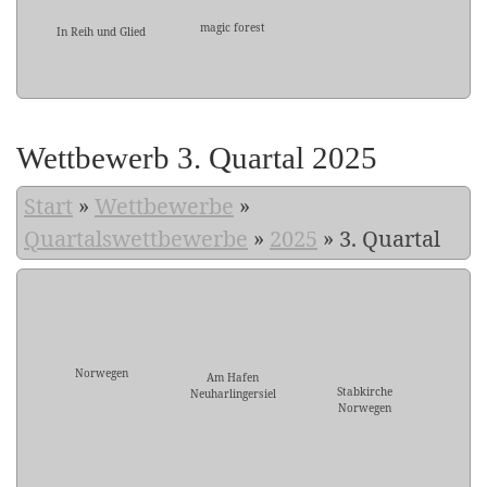
magic forest
In Reih und Glied
Wettbewerb 3. Quartal 2025
Start
»
Wettbewerbe
»
Quartalswettbewerbe
»
2025
»
3. Quartal
Norwegen
Am Hafen
Stabkirche
Neuharlingersiel
Norwegen