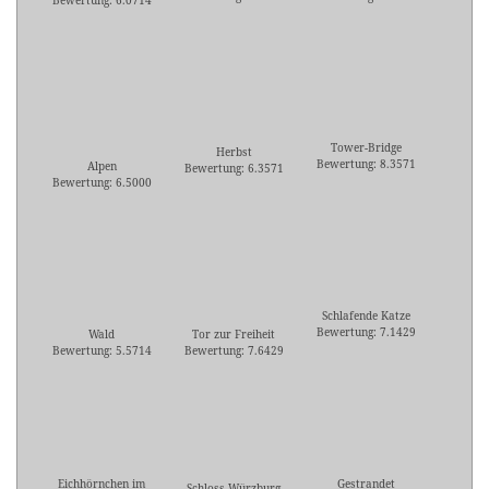
Bewertung: 6.0714
Tower-Bridge
Herbst
Bewertung: 8.3571
Alpen
Bewertung: 6.3571
Bewertung: 6.5000
Schlafende Katze
Bewertung: 7.1429
Wald
Tor zur Freiheit
Bewertung: 5.5714
Bewertung: 7.6429
Eichhörnchen im
Gestrandet
Schloss Würzburg