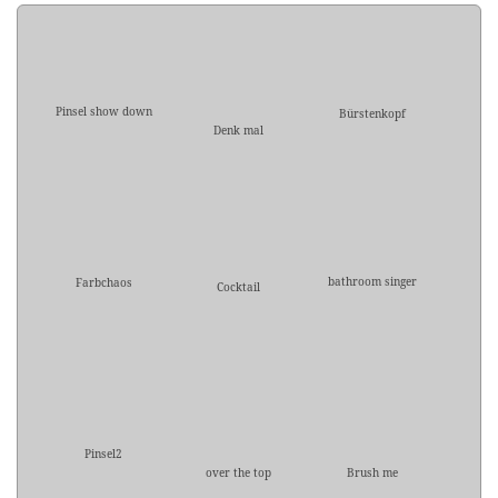
Pinsel show down
Bürstenkopf
Denk mal
bathroom singer
Farbchaos
Cocktail
Pinsel2
over the top
Brush me