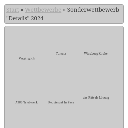
Start
»
Wettbewerbe
»
Sonderwettbewerb
"Details" 2024
Tomate
Würzburg Kirche
Vergänglich
des Rätsels Lösung
A380 Triebwerk
Requiescat In Pace