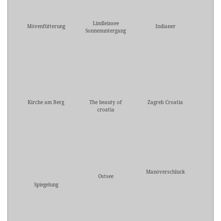
Lindleinsee
Mövenfütterung
Indianer
Sonnenuntergang
Kirche am Berg
The beauty of
Zagreb Croatia
croatia
Manöverschluck
Ostsee
Spiegelung