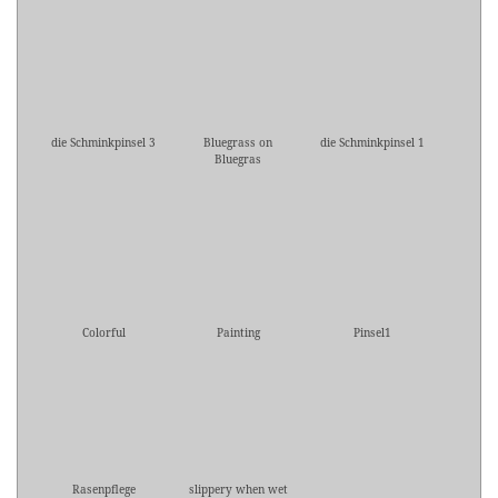
die Schminkpinsel 3
Bluegrass on
die Schminkpinsel 1
Bluegras
Colorful
Painting
Pinsel1
Rasenpflege
slippery when wet