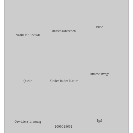
Ruhe
Marienkäferchen
Natur ist überall
Himmelswege
Quelle
Kinder in der Natur
Igel
Gewitterstimmung
1000018601