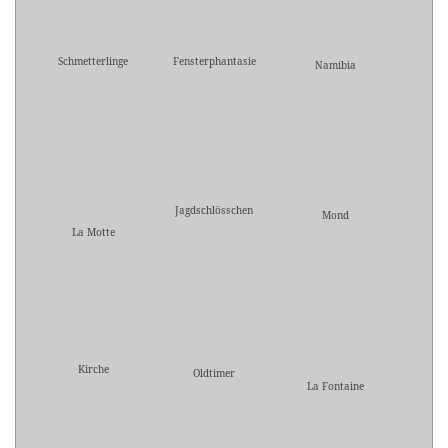
Schmetterlinge
Fensterphantasie
Namibia
Jagdschlösschen
Mond
La Motte
Kirche
Oldtimer
La Fontaine