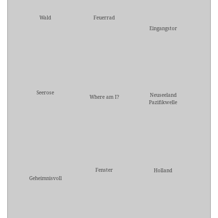
Wald
Feuerrad
Eingangstor
Seerose
Neuseeland
Where am I?
Pazifikwelle
Fenster
Holland
Geheimnisvoll