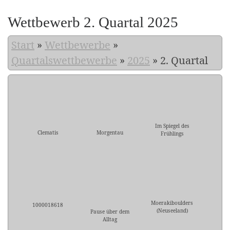
Wettbewerb 2. Quartal 2025
Start
»
Wettbewerbe
»
Quartalswettbewerbe
»
2025
»
2. Quartal
Im Spiegel des
Clematis
Morgentau
Frühlings
Moerakiboulders
1000018618
(Neuseeland)
Pause über dem
Alltag