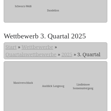
Schwarz-Weiß
Dandelion
Wettbewerb 3. Quartal 2025
Start
»
Wettbewerbe
»
Quartalswettbewerbe
»
2025
»
3. Quartal
Manöverschluck
Lindleinsee
Ausblick Langeoog
Sonnenuntergang