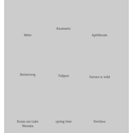
Baumnetz
Weite
Apfelbaum
Herbstweg
Tulipan
Nature is wild
Baum am Lake
spring time
Nestbau
Wanaka