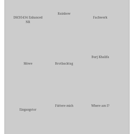
Rainbow
DSC05434 Enhanced
Fachwerk
NR
Burj Khalifa
Möwe
Brotbacktag
Füttere mich
Where am I?
Eingangstor