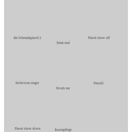
die Schminkpinsel 2
Pinsel show off
Denk mal
bathroom singer
Pinsel2
Brush me
Pinsel show down
Rasenpflege