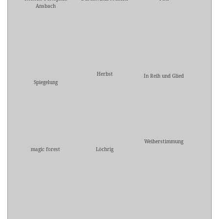
Ansbach
Herbst
In Reih und Glied
Spiegelung
Weiherstimmung
magic forest
Löchrig