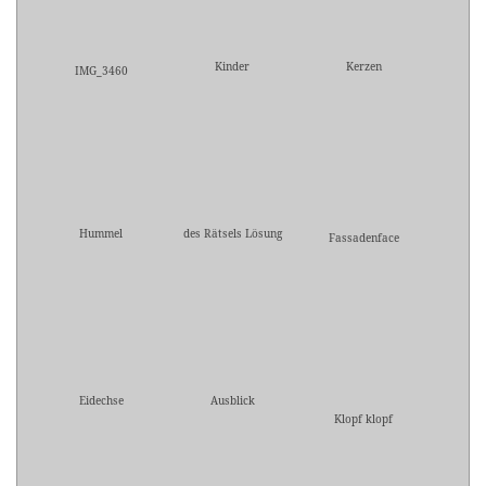
Kinder
Kerzen
IMG_3460
Hummel
des Rätsels Lösung
Fassadenface
Eidechse
Ausblick
Klopf klopf