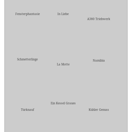
Fensterphantasie
In Liebe
A380 Triebwerk
Schmetterlinge
Namibia
La Motte
Ein Kessel Graues
Türknauf
Kühler Genuss