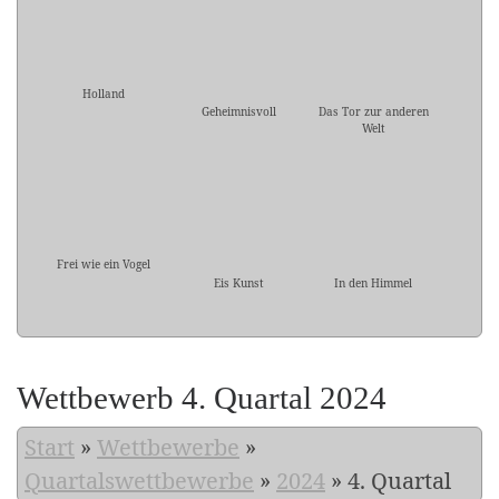
Holland
Geheimnisvoll
Das Tor zur anderen
Welt
Frei wie ein Vogel
Eis Kunst
In den Himmel
Wettbewerb 4. Quartal 2024
Start
»
Wettbewerbe
»
Quartalswettbewerbe
»
2024
»
4. Quartal