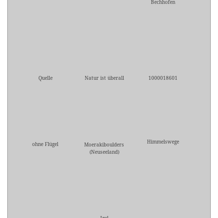
Bechhofen
Quelle
Natur ist überall
1000018601
Himmelswege
ohne Flügel
Moerakiboulders
(Neuseeland)