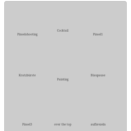
Cocktail
Pinselshooting
Pinsel1
Kratzbürste
Blaupause
Painting
Pinsel3
over the top
aufbrezeln