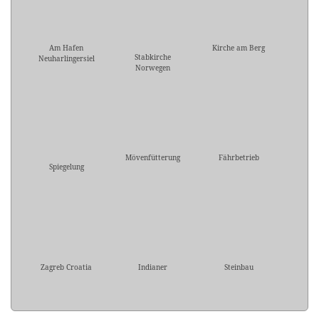
Am Hafen
Kirche am Berg
Stabkirche
Neuharlingersiel
Norwegen
Mövenfütterung
Fährbetrieb
Spiegelung
Zagreb Croatia
Indianer
Steinbau