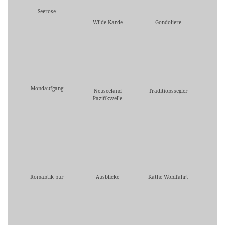
Seerose
Wilde Karde
Gondoliere
Mondaufgang
Neuseeland
Traditionssegler
Pazifikwelle
Romantik pur
Ausblicke
Käthe Wohlfahrt