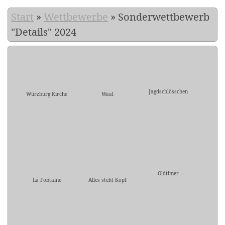
Start
»
Wettbewerbe
»
Sonderwettbewerb
"Details" 2024
Jagdschlösschen
Würzburg Kirche
Waal
Oldtimer
La Fontaine
Alles steht Kopf