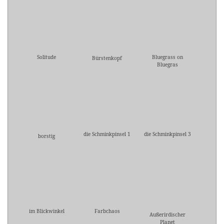
Solitude
Bluegrass on
Bürstenkopf
Bluegras
die Schminkpinsel 1
die Schminkpinsel 3
borstig
im Blickwinkel
Farbchaos
Außerirdischer
Planet