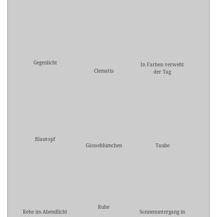
Gegenlicht
In Farben verweht
Clematis
der Tag
Blautopf
Gänseblümchen
Taube
Ruhe
Rehe im Abendlicht
Sonnenuntergang in