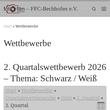
Zum Inhalt springen
– FFC-Bechhofen e.V.
Search
Me
Start
»
Wettbewerbe
Wettbewerbe
2. Quartalswettbewerb 2026
– Thema: Schwarz / Weiß
Start
»
Wettbewerbe
»
Quartalswettbewerbe
»
2026
»
2. Quartal
»
2. Quartal