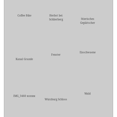
Coffee Bike
Herbst bei
Stierisches
Schlierberg
Geplätscher
Eisschwaene
Fenster
Kanal Grande
Wald
IMG_3460 копия
Würzburg Schloss