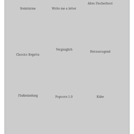
Altes Fischerboot
Steintürme
Write me a letter
Vergänglich
Herausragend
Classics Regatta
Flußmündung
Popcorn 1.0
Kühe