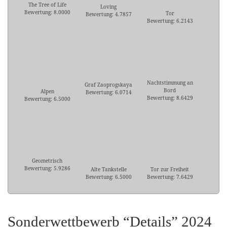
The Tree of Life
Loving
Bewertung: 8.0000
Tor
Bewertung: 4.7857
Bewertung: 6.2143
Nachtstimmung an
Graf Zaoprogskaya
Bord
Alpen
Bewertung: 6.0714
Bewertung: 8.6429
Bewertung: 6.5000
Geometrisch
Bewertung: 5.9286
Alte Tankstelle
Tor zur Freiheit
Bewertung: 6.5000
Bewertung: 7.6429
Sonderwettbewerb “Details” 2024