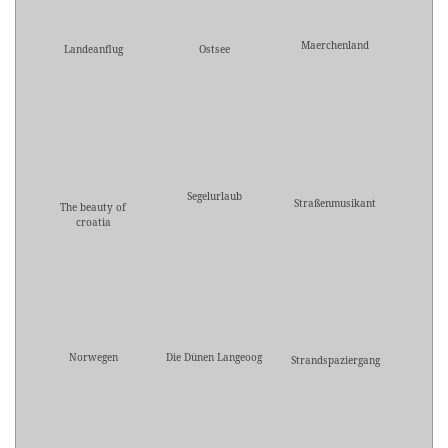
Maerchenland
Landeanflug
Ostsee
Segelurlaub
Straßenmusikant
The beauty of
croatia
Norwegen
Die Dünen Langeoog
Strandspaziergang