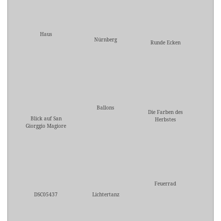
Haus
Nürnberg
Runde Ecken
Ballons
Die Farben des
Blick auf San
Herbstes
Giorggio Magiore
Feuerrad
DSC05437
Lichtertanz