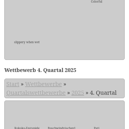
Colorful
slippery when wet
Wettbewerb 4. Quartal 2025
Start
»
Wettbewerbe
»
Quartalswettbewerbe
»
2025
»
4. Quartal
Rokoko-Festspiele
Buschwindröschen1
Pati