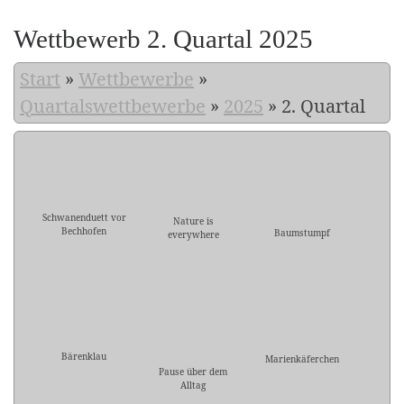
Wettbewerb 2. Quartal 2025
Start
»
Wettbewerbe
»
Quartalswettbewerbe
»
2025
»
2. Quartal
Schwanenduett vor
Nature is
Bechhofen
Baumstumpf
everywhere
Bärenklau
Marienkäferchen
Pause über dem
Alltag