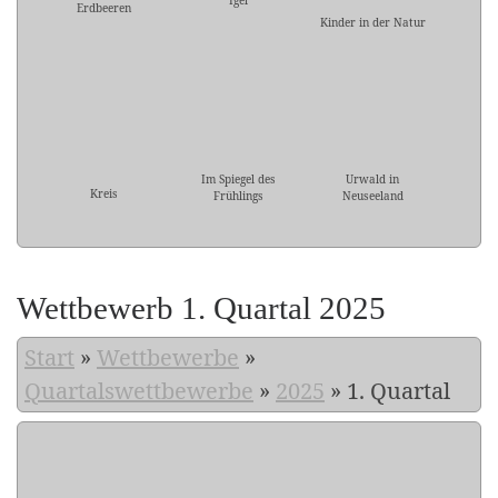
Igel
Erdbeeren
Kinder in der Natur
Im Spiegel des
Urwald in
Kreis
Frühlings
Neuseeland
Wettbewerb 1. Quartal 2025
Start
»
Wettbewerbe
»
Quartalswettbewerbe
»
2025
»
1. Quartal