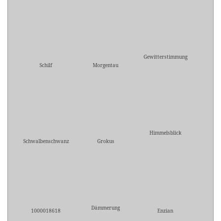
Gewitterstimmung
Schilf
Morgentau
Himmelsblick
Schwalbenschwanz
Grokus
Dämmerung
1000018618
Enzian