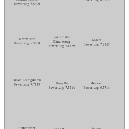
Bewertung: 4.6923
Bewertung: 7.5000
Paris in der
Motivsuche
Angeln
Dämmerung
Bewertung: 5.5000
Bewertung: 7.2143
Bewertung: 7.6429
Sunset Koenigshofen
Hang On
Miniwelt
Bewertung: 7.7143
Bewertung: 7.5714
Bewertung: 6.5714
Blütenflitter
Damen