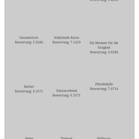
Geometrisch
Schlafende Katze
Bewertung: 5.9286
Bewertung: 7.1429
Ein Moment für die
Ewigkeit
Bewertung: 4.9286
Pferdeidylle
Herbst
Bewertung: 7.0714
Gutaussehend
Bewertung: 6.3571
Bewertung: 6.3571
Alpen
Timeout
Halloooo