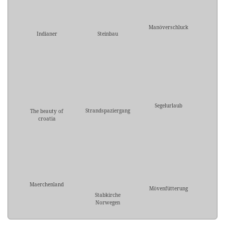
Manöverschluck
Indianer
Steinbau
Segelurlaub
Strandspaziergang
The beauty of
croatia
Maerchenland
Mövenfütterung
Stabkirche
Norwegen