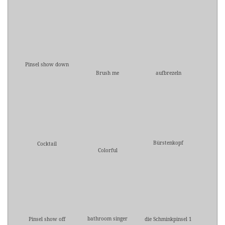
Pinsel show down
Brush me
aufbrezeln
Bürstenkopf
Cocktail
Colorful
bathroom singer
Pinsel show off
die Schminkpinsel 1