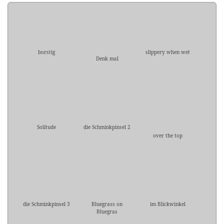
borstig
slippery when wet
Denk mal
Solitude
die Schminkpinsel 2
over the top
die Schminkpinsel 3
Bluegrass on
im Blickwinkel
Bluegras