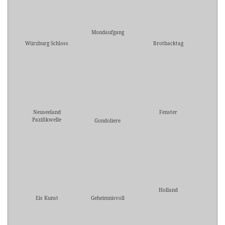
Mondaufgang
Würzburg Schloss
Brotbacktag
Neuseeland
Fenster
Pazifikwelle
Gondoliere
Holland
Eis Kunst
Geheimnisvoll