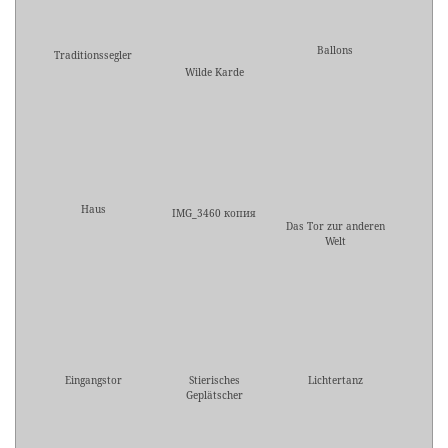
Ballons
Traditionssegler
Wilde Karde
Haus
IMG_3460 копия
Das Tor zur anderen
Welt
Eingangstor
Stierisches
Lichtertanz
Geplätscher