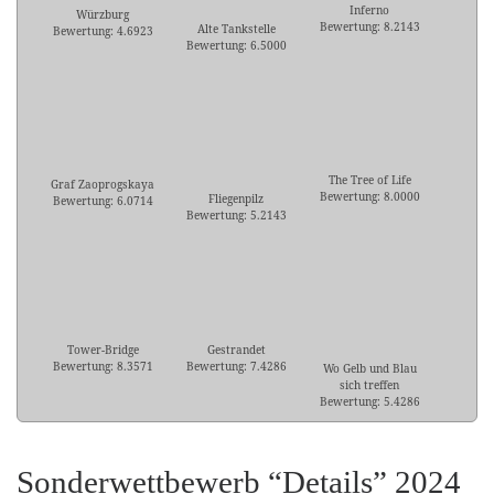
Inferno
Würzburg
Bewertung: 8.2143
Alte Tankstelle
Bewertung: 4.6923
Bewertung: 6.5000
The Tree of Life
Graf Zaoprogskaya
Bewertung: 8.0000
Fliegenpilz
Bewertung: 6.0714
Bewertung: 5.2143
Tower-Bridge
Gestrandet
Bewertung: 8.3571
Bewertung: 7.4286
Wo Gelb und Blau
sich treffen
Bewertung: 5.4286
Sonderwettbewerb “Details” 2024