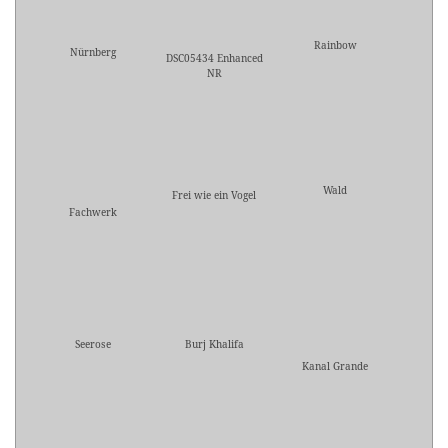
Rainbow
Nürnberg
DSC05434 Enhanced
NR
Wald
Frei wie ein Vogel
Fachwerk
Seerose
Burj Khalifa
Kanal Grande