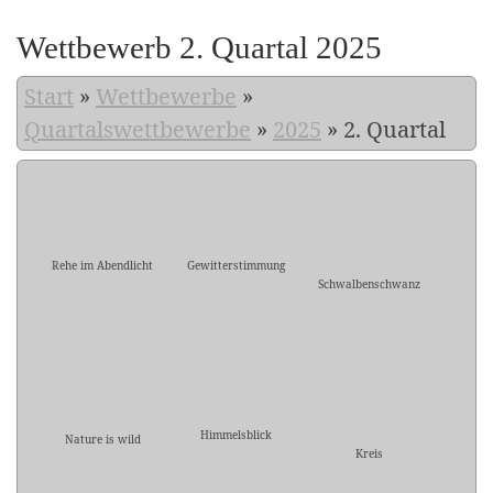
Wettbewerb 2. Quartal 2025
Start
»
Wettbewerbe
»
Quartalswettbewerbe
»
2025
»
2. Quartal
Rehe im Abendlicht
Gewitterstimmung
Schwalbenschwanz
Himmelsblick
Nature is wild
Kreis