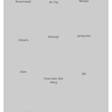
Wanaka
Baumstumpf
der Tag
spring time
Blautopf
Clematis
Ruhe
Igel
Pause über dem
Alltag