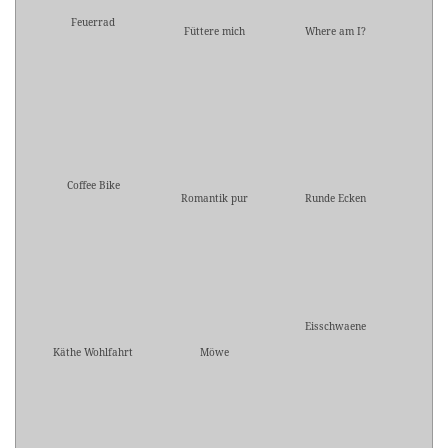
Feuerrad
Füttere mich
Where am I?
Coffee Bike
Romantik pur
Runde Ecken
Eisschwaene
Käthe Wohlfahrt
Möwe