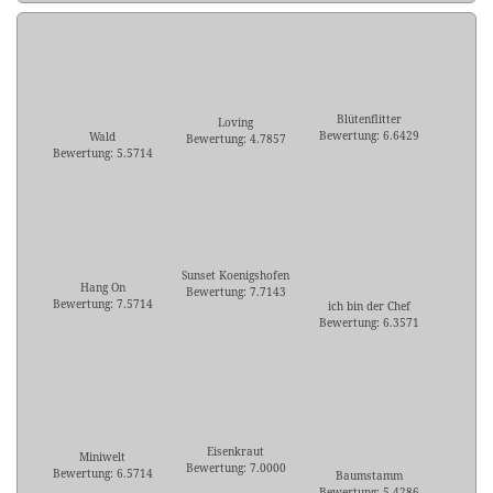
Blütenflitter
Loving
Bewertung: 6.6429
Wald
Bewertung: 4.7857
Bewertung: 5.5714
Sunset Koenigshofen
Hang On
Bewertung: 7.7143
Bewertung: 7.5714
ich bin der Chef
Bewertung: 6.3571
Eisenkraut
Miniwelt
Bewertung: 7.0000
Bewertung: 6.5714
Baumstamm
Bewertung: 5.4286