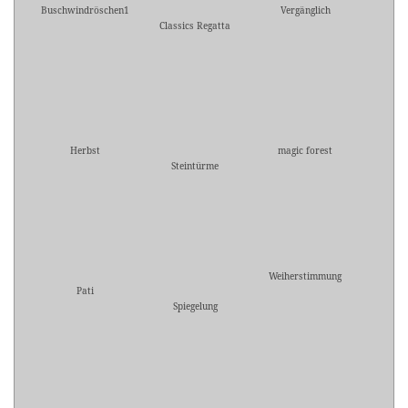
Buschwindröschen1
Vergänglich
Classics Regatta
Herbst
magic forest
Steintürme
Weiherstimmung
Pati
Spiegelung