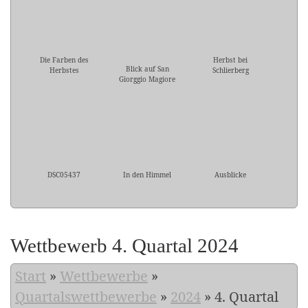
Die Farben des
Herbst bei
Blick auf San
Herbstes
Schlierberg
Giorggio Magiore
DSC05437
In den Himmel
Ausblicke
Wettbewerb 4. Quartal 2024
Start
»
Wettbewerbe
»
Quartalswettbewerbe
»
2024
»
4. Quartal