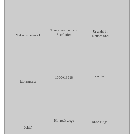
Schwanenduett vor
Urwald in
Bechhofen
Natur ist überall
Neuseeland
Nestbau
1000018618
Morgentau
Himmelswege
ohne Flügel
Schilf