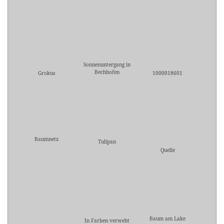
Sonnenuntergang in
Bechhofen
Grokus
1000018601
Baumnetz
Tulipan
Quelle
Baum am Lake
In Farben verweht