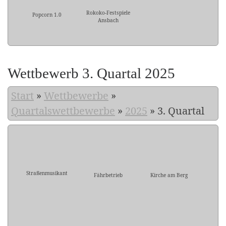
Rokoko-Festspiele
Popcorn 1.0
Ansbach
Wettbewerb 3. Quartal 2025
Start
»
Wettbewerbe
»
Quartalswettbewerbe
»
2025
»
3. Quartal
Straßenmusikant
Fährbetrieb
Kirche am Berg