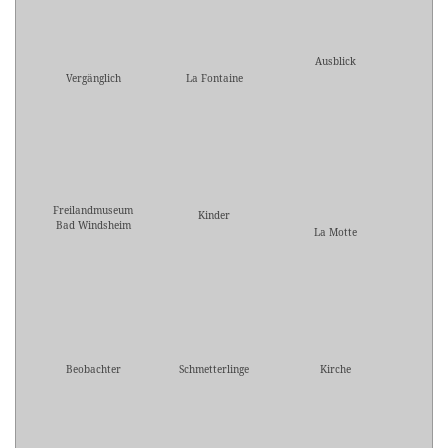
Ausblick
Vergänglich
La Fontaine
Freilandmuseum
Kinder
Bad Windsheim
La Motte
Beobachter
Schmetterlinge
Kirche