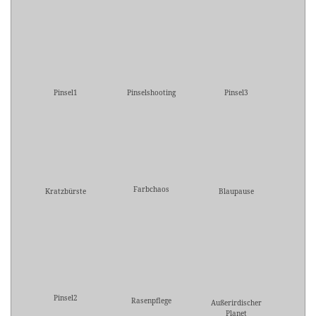
Pinsel1
Pinselshooting
Pinsel3
Farbchaos
Kratzbürste
Blaupause
Pinsel2
Rasenpflege
Außerirdischer
Planet