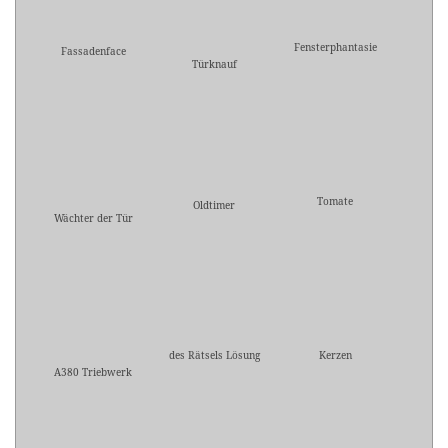
Fensterphantasie
Fassadenface
Türknauf
Tomate
Oldtimer
Wächter der Tür
des Rätsels Lösung
Kerzen
A380 Triebwerk