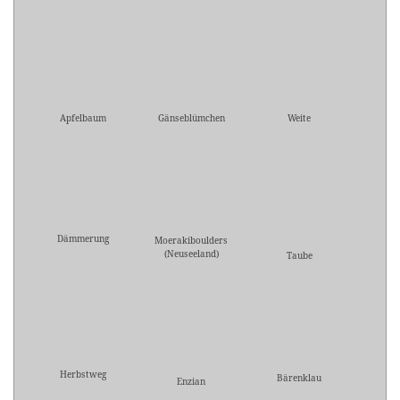
Apfelbaum
Gänseblümchen
Weite
Dämmerung
Moerakiboulders
(Neuseeland)
Taube
Herbstweg
Bärenklau
Enzian