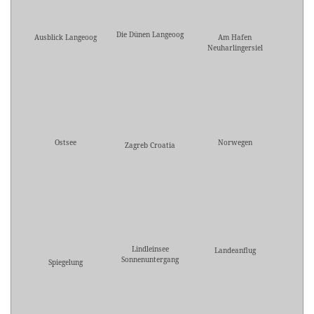
Die Dünen Langeoog
Ausblick Langeoog
Am Hafen
Neuharlingersiel
Ostsee
Norwegen
Zagreb Croatia
Lindleinsee
Landeanflug
Sonnenuntergang
Spiegelung