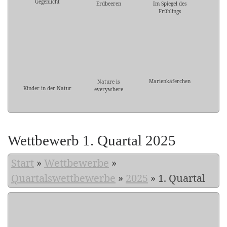
Gegenlicht
Erdbeeren
Im Spiegel des
Frühlings
Marienkäferchen
Nature is
Kinder in der Natur
everywhere
Wettbewerb 1. Quartal 2025
Start
»
Wettbewerbe
»
Quartalswettbewerbe
»
2025
»
1. Quartal