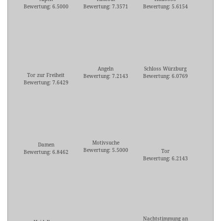
Bewertung: 6.5000
Bewertung: 7.3571
Bewertung: 5.6154
Angeln
Schloss Würzburg
Tor zur Freiheit
Bewertung: 7.2143
Bewertung: 6.0769
Bewertung: 7.6429
Motivsuche
Damen
Bewertung: 5.5000
Tor
Bewertung: 6.8462
Bewertung: 6.2143
Nachtstimmung an