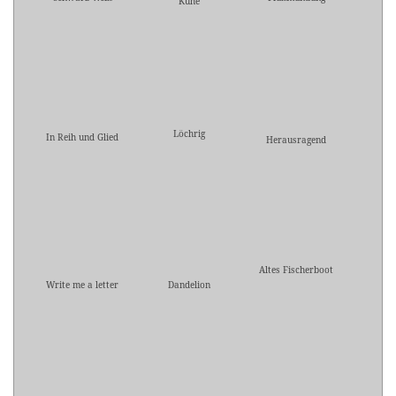
Kühe
Löchrig
In Reih und Glied
Herausragend
Altes Fischerboot
Write me a letter
Dandelion