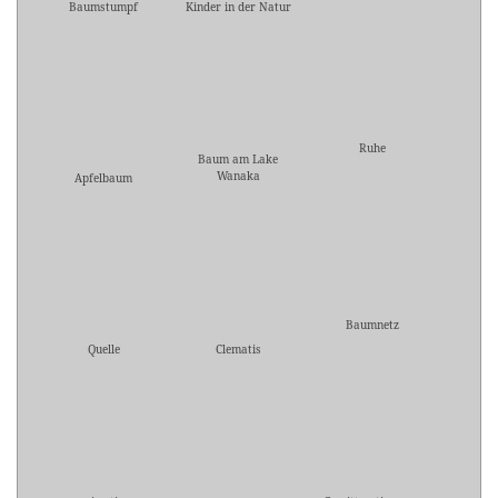
Baumstumpf
Kinder in der Natur
Ruhe
Baum am Lake
Wanaka
Apfelbaum
Baumnetz
Quelle
Clematis