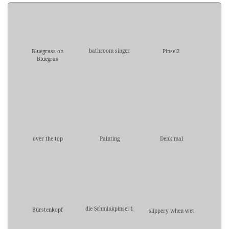
bathroom singer
Bluegrass on
Pinsel2
Bluegras
over the top
Painting
Denk mal
die Schminkpinsel 1
Bürstenkopf
slippery when wet