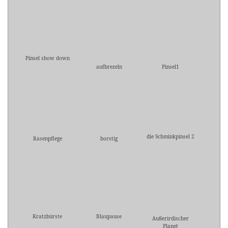
Pinsel show down
aufbrezeln
Pinsel1
die Schminkpinsel 2
Rasenpflege
borstig
Kratzbürste
Blaupause
Außerirdischer
Planet