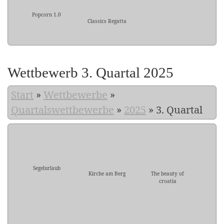
Popcorn 1.0
Classics Regatta
Wettbewerb 3. Quartal 2025
Start
»
Wettbewerbe
»
Quartalswettbewerbe
»
2025
»
3. Quartal
Segelurlaub
Kirche am Berg
The beauty of
croatia