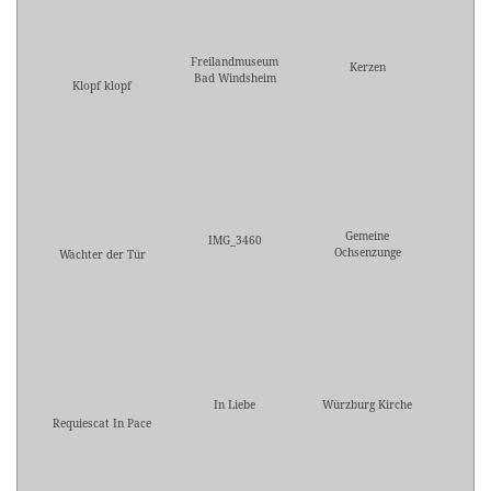
Freilandmuseum
Kerzen
Bad Windsheim
Klopf klopf
Gemeine
IMG_3460
Ochsenzunge
Wächter der Tür
In Liebe
Würzburg Kirche
Requiescat In Pace