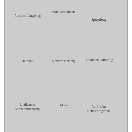
Manöverschluck
Ausblick Langeoog
Spiegelung
Die Dünen Langeoog
Steinbau
Mövenfütterung
Lindleinsee
Ostsee
Am Hafen
Sonnenuntergang
Neuharlingersiel