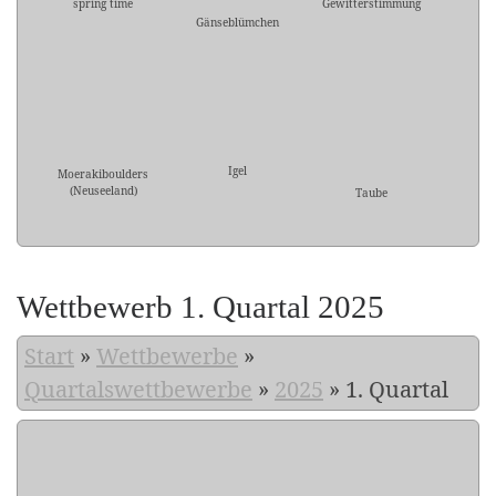
spring time
Gewitterstimmung
Gänseblümchen
Igel
Moerakiboulders
(Neuseeland)
Taube
Wettbewerb 1. Quartal 2025
Start
»
Wettbewerbe
»
Quartalswettbewerbe
»
2025
»
1. Quartal