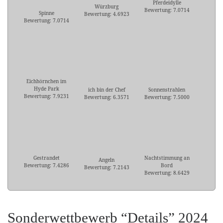
Pferdeidylle
Würzburg
Bewertung: 7.0714
Spinne
Bewertung: 4.6923
Bewertung: 7.0714
Eichhörnchen im
Hyde Park
ich bin der Chef
Sonnenstrahlen
Bewertung: 7.9231
Bewertung: 6.3571
Bewertung: 7.5000
Gestrandet
Nachtstimmung an
Angeln
Bewertung: 7.4286
Bord
Bewertung: 7.2143
Bewertung: 8.6429
Sonderwettbewerb “Details” 2024