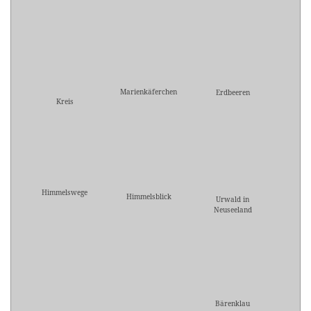
Marienkäferchen
Erdbeeren
Kreis
Himmelswege
Himmelsblick
Urwald in
Neuseeland
Bärenklau