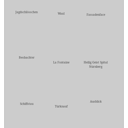
Jagdschlösschen
Waal
Fassadenface
Beobachter
La Fontaine
Heilig Geist Spital
Nürnberg
Ausblick
Schiffstau
Türknauf