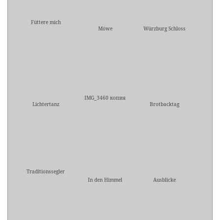
Füttere mich
Möwe
Würzburg Schloss
IMG_3460 копия
Lichtertanz
Brotbacktag
Traditionssegler
In den Himmel
Ausblicke