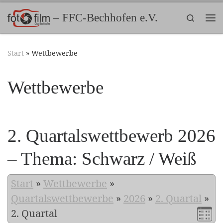
Zum Inhalt springen
– FFC-Bechhofen e.V.
Search
Me
Start
»
Wettbewerbe
Wettbewerbe
2. Quartalswettbewerb 2026
– Thema: Schwarz / Weiß
Start
»
Wettbewerbe
»
Quartalswettbewerbe
»
2026
»
2. Quartal
»
2. Quartal