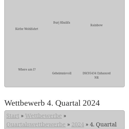
Burj Khalifa
Rainbow
Käthe Wohlfahrt
Where am I?
Geheimnisvoll
DSC05434 Enhanced
NR
Wettbewerb 4. Quartal 2024
Start
»
Wettbewerbe
»
Quartalswettbewerbe
»
2024
»
4. Quartal