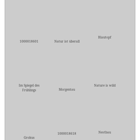
Blautopf
1000018601
Natur ist überall
Im Spiegel des
Nature is wild
Morgentau
Frühlings
Nestbau
1000018618
Grokus