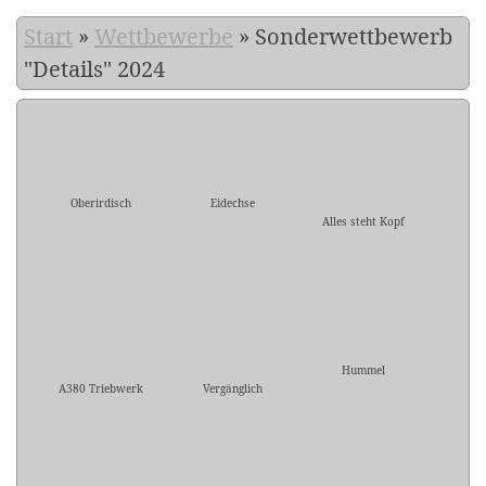
Start
»
Wettbewerbe
»
Sonderwettbewerb
"Details" 2024
Oberirdisch
Eidechse
Alles steht Kopf
Hummel
A380 Triebwerk
Vergänglich