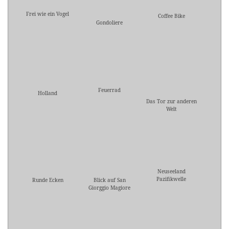
Frei wie ein Vogel
Coffee Bike
Gondoliere
Feuerrad
Holland
Das Tor zur anderen
Welt
Neuseeland
Pazifikwelle
Runde Ecken
Blick auf San
Giorggio Magiore