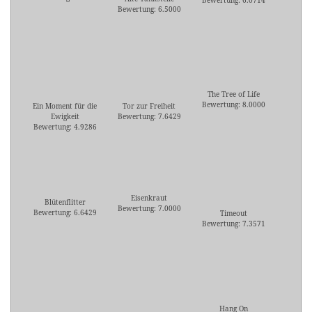
Bewertung: 6.0714
Bewertung: 6.5000
The Tree of Life
Bewertung: 8.0000
Ein Moment für die
Tor zur Freiheit
Ewigkeit
Bewertung: 7.6429
Bewertung: 4.9286
Eisenkraut
Blütenflitter
Bewertung: 7.0000
Bewertung: 6.6429
Timeout
Bewertung: 7.3571
Hang On