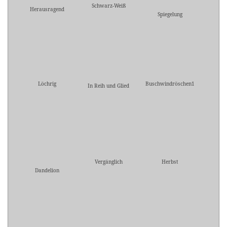
Schwarz-Weiß
Herausragend
Spiegelung
Löchrig
Buschwindröschen1
In Reih und Glied
Vergänglich
Herbst
Dandelion