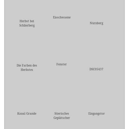
Eisschwaene
Herbst bei
Nürnberg
Schlierberg
Fenster
Die Farben des
DSC05437
Herbstes
Kanal Grande
Stierisches
Eingangstor
Geplätscher