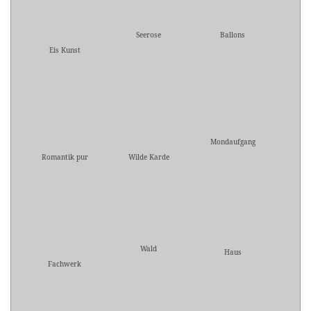
Seerose
Ballons
Eis Kunst
Mondaufgang
Romantik pur
Wilde Karde
Wald
Haus
Fachwerk