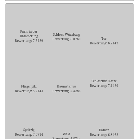
Paris in der
Schloss Würzburg
Dämmerung
Tor
Bewertung: 6.0769
Bewertung: 7.6429
Bewertung: 6.2143
Schlafende Katze
Bewertung: 7.1429
Fliegenpilz
Baumstamm
Bewertung: 5.2143
Bewertung: 5.4286
Spritzig
Damen
Wald
Bewertung: 7.0714
Bewertung: 6.8462
Bewertung: 5.5714