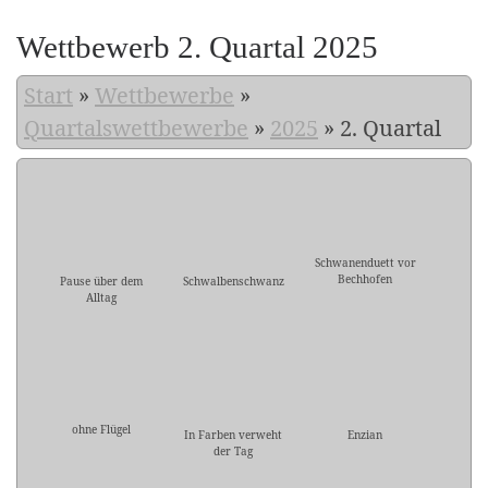
Wettbewerb 2. Quartal 2025
Start
»
Wettbewerbe
»
Quartalswettbewerbe
»
2025
»
2. Quartal
Schwanenduett vor
Bechhofen
Pause über dem
Schwalbenschwanz
Alltag
ohne Flügel
In Farben verweht
Enzian
der Tag