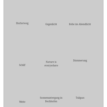
Herbstweg
Gegenlicht
Rehe im Abendlicht
Dämmerung
Nature is
Schilf
everywhere
Sonnenuntergang in
Tulipan
Bechhofen
Weite