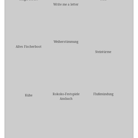
Write me a letter
Weiherstimmung
Altes Fischerboot
Steintürme
Rokoko-Festspiele
Flußmündung
Kühe
Ansbach