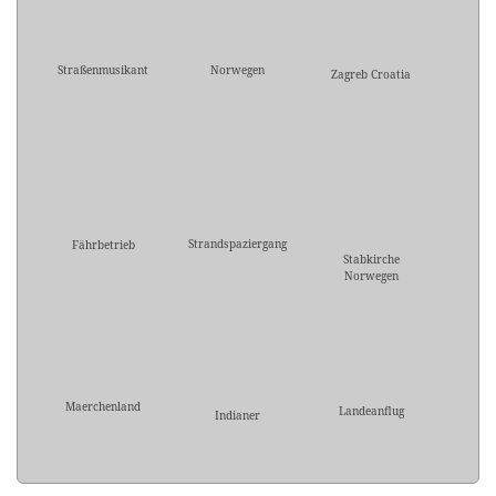
Straßenmusikant
Norwegen
Zagreb Croatia
Strandspaziergang
Fährbetrieb
Stabkirche
Norwegen
Maerchenland
Landeanflug
Indianer