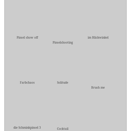
Pinsel show off
im Blickwinkel
Pinselshooting
Farbchaos
Solitude
Brush me
die Schminkpinsel 3
Cocktail