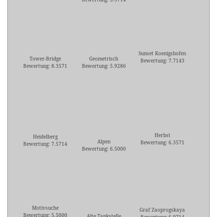
Sunset Koenigshofen
Tower-Bridge
Geometrisch
Bewertung: 7.7143
Bewertung: 8.3571
Bewertung: 5.9286
Herbst
Heidelberg
Alpen
Bewertung: 6.3571
Bewertung: 7.5714
Bewertung: 6.5000
Motivsuche
Graf Zaoprogskaya
Bewertung: 5.5000
Alte Tankstelle